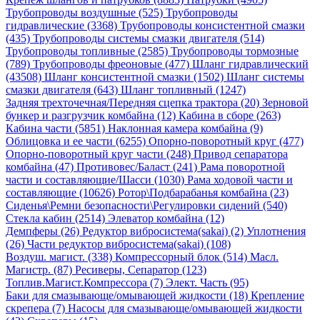
Трубопроводы воздушные (525)
Трубопроводы
гидравлические (3368)
Трубопроводы консистентной смазки
(435)
Трубопроводы системы смазки двигателя (514)
Трубопроводы топливные (2585)
Трубопроводы тормозные
(789)
Трубопроводы фреоновые (477)
Шланг гидравлический
(43508)
Шланг консистентной смазки (1502)
Шланг системы
смазки двигателя (643)
Шланг топливный (1247)
Задняя трехточечная/Передняя сцепка трактора (20)
Зерновой
бункер и разгрузчик комбайна (12)
Кабина в сборе (263)
Кабина части (5851)
Наклонная камера комбайна (9)
Облицовка и ее части (6255)
Опорно-поворотный круг (477)
Опорно-поворотный круг части (248)
Привод сепаратора
комбайна (47)
Противовес/Баласт (241)
Рама поворотной
части и составляющие/Шасси (1030)
Рама ходовой части и
составляющие (10626)
Ротор\Подбарабанья комбайна (23)
Сиденья\Ремни безопасности\Регулировки сидений (540)
Стекла кабин (2514)
Элеватор комбайна (12)
Демпферы (26)
Редуктор вибросистема(sakai) (2)
Уплотнения
(26)
Части редуктор вибросистема(sakai) (108)
Воздуш. магист. (338)
Компрессорный блок (514)
Масл.
Магистр. (87)
Ресиверы, Сепаратор (123)
Топлив.Магист.Компрессора (7)
Элект. Часть (95)
Баки для смазывающе/омывающей жидкости (18)
Крепление
скрепера (7)
Насосы для смазывающе/омывающей жидкости