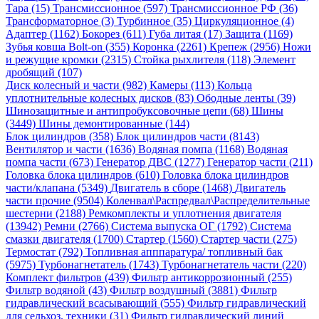
Тара (15)
Трансмиссионное (597)
Трансмиссионное РФ (36)
Трансформаторное (3)
Турбинное (35)
Циркуляционное (4)
Адаптер (1162)
Бокорез (611)
Губа литая (17)
Защита (1169)
Зубья ковша Bolt-on (355)
Коронка (2261)
Крепеж (2956)
Ножи
и режущие кромки (2315)
Стойка рыхлителя (118)
Элемент
дробящий (107)
Диск колесный и части (982)
Камеры (113)
Кольца
уплотнительные колесных дисков (83)
Ободные ленты (39)
Шинозащитные и антипробуксовочные цепи (68)
Шины
(3449)
Шины демонтированные (144)
Блок цилиндров (358)
Блок цилиндров части (8143)
Вентилятор и части (1636)
Водяная помпа (1168)
Водяная
помпа части (673)
Генератор ДВС (1277)
Генератор части (211)
Головка блока цилиндров (610)
Головка блока цилиндров
части/клапана (5349)
Двигатель в сборе (1468)
Двигатель
части прочие (9504)
Коленвал\Распредвал\Распределительные
шестерни (2188)
Ремкомплекты и уплотнения двигателя
(13942)
Ремни (2766)
Система выпуска ОГ (1792)
Система
смазки двигателя (1700)
Стартер (1560)
Стартер части (275)
Термостат (792)
Топливная апппаратура/ топливный бак
(5975)
Турбонагнетатель (1743)
Турбонагнетатель части (220)
Комплект фильтров (439)
Фильтр антикоррозионный (255)
Фильтр водяной (43)
Фильтр воздушный (3881)
Фильтр
гидравлический всасывающий (555)
Фильтр гидравлический
для сельхоз. техники (31)
Фильтр гидравлический линий