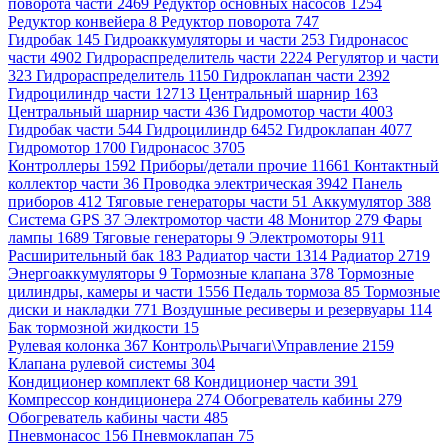
поворота части 2469
Редуктор основных насосов 1254
Редуктор конвейера 8
Редуктор поворота 747
Гидробак 145
Гидроаккумуляторы и части 253
Гидронасос
части 4902
Гидрораспределитель части 2224
Регулятор и части
323
Гидрораспределитель 1150
Гидроклапан части 2392
Гидроцилиндр части 12713
Центральный шарнир 163
Центральный шарнир части 436
Гидромотор части 4003
Гидробак части 544
Гидроцилиндр 6452
Гидроклапан 4077
Гидромотор 1700
Гидронасос 3705
Контроллеры 1592
Приборы/детали прочие 11661
Контактный
коллектор части 36
Проводка электрическая 3942
Панель
приборов 412
Тяговые генераторы части 51
Аккумулятор 388
Система GPS 37
Электромотор части 48
Монитор 279
Фары
лампы 1689
Тяговые генераторы 9
Электромоторы 911
Расширительный бак 183
Радиатор части 1314
Радиатор 2719
Энергоаккумуляторы 9
Тормозные клапана 378
Тормозные
цилиндры, камеры и части 1556
Педаль тормоза 85
Тормозные
диски и накладки 771
Воздушные ресиверы и резервуары 114
Бак тормозной жидкости 15
Рулевая колонка 367
Контроль\Рычаги\Управление 2159
Клапана рулевой системы 304
Кондиционер комплект 68
Кондиционер части 391
Компрессор кондиционера 274
Обогреватель кабины 279
Обогреватель кабины части 485
Пневмонасос 156
Пневмоклапан 75