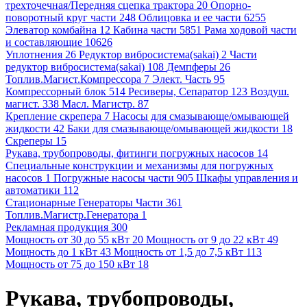
трехточечная/Передняя сцепка трактора 20
Опорно-
поворотный круг части 248
Облицовка и ее части 6255
Элеватор комбайна 12
Кабина части 5851
Рама ходовой части
и составляющие 10626
Уплотнения 26
Редуктор вибросистема(sakai) 2
Части
редуктор вибросистема(sakai) 108
Демпферы 26
Топлив.Магист.Компрессора 7
Элект. Часть 95
Компрессорный блок 514
Ресиверы, Сепаратор 123
Воздуш.
магист. 338
Масл. Магистр. 87
Крепление скрепера 7
Насосы для смазывающе/омывающей
жидкости 42
Баки для смазывающе/омывающей жидкости 18
Скреперы 15
Рукава, трубопроводы, фитинги погружных насосов 14
Специальные конструкции и механизмы для погружных
насосов 1
Погружные насосы части 905
Шкафы управления и
автоматики 112
Стационарные Генераторы Части 361
Топлив.Магистр.Генератора 1
Рекламная продукция 300
Мощность от 30 до 55 кВт 20
Мощность от 9 до 22 кВт 49
Мощность до 1 кВт 43
Мощность от 1,5 до 7,5 кВт 113
Мощность от 75 до 150 кВт 18
Рукава, трубопроводы,