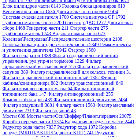
Термостат 792
Топливная апппаратура/ топливный бак 5975
Блок цилиндров части 8143
Головка блока цилиндров 610
Вентилятор и части 1636
Двигатель части прочие 9504
Система смазки двигателя 1700
Система выпуска ОГ 1792
Турбонагнетатель части 220
Генератор ДВС 1277
Двигатель в
сборе 1468
Генератор части 211
Стартер части 275
Турбонагнетатель 1743
Водяная помпа части 673
Коленвал\Распредвал\Распределительные шестерни 2188
Головка блока цилиндров части/клапана 5349
Ремкомплекты
и уплотнения двигателя 13942
Стартер 1560
Фильтр сепаратор 1988
Фильтр гидравлический линий
управления, рул.упр-я и тормозов 1329
Фильтр
гидравлический всасывающий 555
Фильтр гидравлический
сапунов 389
Фильтр гидравлический для сельхоз. техники 31
Фильтр гидравлический полнопоточный 1362
Фильтр
кабины/кондиционера 882
Фильтр трансмиссионный 849
Фильтр компрессорного масла 64
Фильтр топливный
топливного бака 147
Фильтр антикоррозионный 255
Комплект фильтров 439
Фильтр топливный двигателя 2484
Фильтр воздушный 3881
Фильтр части 1563
Фильтр масляный
двигателя 2313
Фильтр водяной 43
Мосты 689
Мосты части/Оси/Диффер/Планет.передачи 20075
Коробка передач части 15374
Карданная передача и части 2441
Редуктор хода части 7837
Редуктор хода 1372
Коробка
передач(МКПП/АКПП/ГидростатКПП) 741
Редуктор