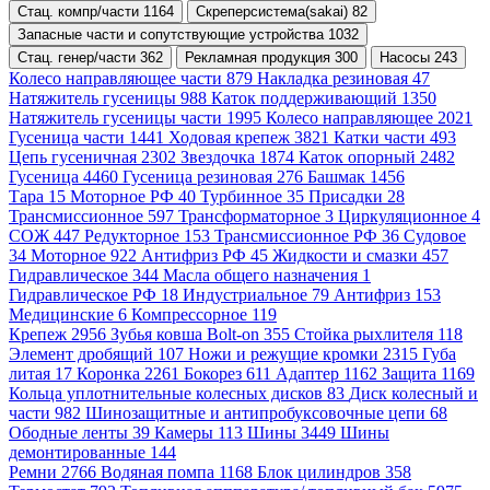
Стац. компр/части 1164
Скреперсистема(sakai) 82
Запасные части и сопутствующие устройства 1032
Стац. генер/части 362
Рекламная продукция 300
Насосы 243
Колесо направляющее части 879
Накладка резиновая 47
Натяжитель гусеницы 988
Каток поддерживающий 1350
Натяжитель гусеницы части 1995
Колесо направляющее 2021
Гусеница части 1441
Ходовая крепеж 3821
Катки части 493
Цепь гусеничная 2302
Звездочка 1874
Каток опорный 2482
Гусеница 4460
Гусеница резиновая 276
Башмак 1456
Тара 15
Моторное РФ 40
Турбинное 35
Присадки 28
Трансмиссионное 597
Трансформаторное 3
Циркуляционное 4
СОЖ 447
Редукторное 153
Трансмиссионное РФ 36
Судовое
34
Моторное 922
Антифриз РФ 45
Жидкости и смазки 457
Гидравлическое 344
Масла общего назначения 1
Гидравлическое РФ 18
Индустриальное 79
Антифриз 153
Медицинские 6
Компрессорное 119
Крепеж 2956
Зубья ковша Bolt-on 355
Стойка рыхлителя 118
Элемент дробящий 107
Ножи и режущие кромки 2315
Губа
литая 17
Коронка 2261
Бокорез 611
Адаптер 1162
Защита 1169
Кольца уплотнительные колесных дисков 83
Диск колесный и
части 982
Шинозащитные и антипробуксовочные цепи 68
Ободные ленты 39
Камеры 113
Шины 3449
Шины
демонтированные 144
Ремни 2766
Водяная помпа 1168
Блок цилиндров 358