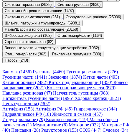
Система тормозная (2928)
Система рулевая (2830)
Система обогрева и вентиляции (1497)
Система пневматическая (231)
Оборудование рабочее (25906)
Шланги, патрубки и трубопроводы (69381)
Рамы/Шасси и их составляющие (28168)
Вибросистема(sakai) (162)
Стац. компр/части (1164)
Скреперсистема(sakai) (82)
Запасные части и сопутствующие устройства (1032)
Стац. генер/части (362)
Рекламная продукция (300)
Насосы (243)
Башмак (1456)
Гусеница (4460)
Гусеница резиновая (276)
Гусеница части (1441)
Звездочка (1874)
Катки части (493)
Каток опорный (2482)
Каток поддерживающий (1350)
Колесо
направляющее (2021)
Колесо направляющее части (879)
Накладка резиновая (47)
Натяжитель гусеницы (988)
Натяжитель гусеницы части (1995)
Ходовая крепеж (3821)
Цепь гусеничная (2302)
Антифриз (153)
Антифриз РФ (45)
Гидравлическое (344)
Гидравлическое РФ (18)
Жидкости и смазки (457)
Индустриальное (79)
Компрессорное (119)
Масла общего
назначения (1)
Медицинские (6)
Моторное (922)
Моторное РФ
(40)
Присадки (28)
Редукторное (153)
СОЖ (447)
Судовое (34)