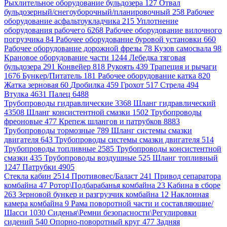
Рыхлительное оборудование бульдозера 127
Отвал
бульдозерный/снегоуборочный/планировочный 258
Рабочее
оборудование асфальтоукладчика 215
Уплотнение
оборудования рабочего 6268
Рабочее оборудование вилочного
погрузчика 84
Рабочее оборудование буровой установки 660
Рабочее оборудование дорожной фрезы 78
Кузов самосвала 98
Крановое оборудование части 1244
Лебедка тяговая
бульдозера 291
Конвейер 818
Рукоять 439
Трапеция и рычаги
1676
Бункер/Питатель 181
Рабочее оборудование катка 820
Жатка зерновая 60
Дробилка 459
Грохот 517
Стрела 494
Втулка 4631
Палец 6488
Трубопроводы гидравлические 3368
Шланг гидравлический
43508
Шланг консистентной смазки 1502
Трубопроводы
фреоновые 477
Крепеж шлангов и патрубков 8883
Трубопроводы тормозные 789
Шланг системы смазки
двигателя 643
Трубопроводы системы смазки двигателя 514
Трубопроводы топливные 2585
Трубопроводы консистентной
смазки 435
Трубопроводы воздушные 525
Шланг топливный
1247
Патрубки 4905
Стекла кабин 2514
Противовес/Баласт 241
Привод сепаратора
комбайна 47
Ротор\Подбарабанья комбайна 23
Кабина в сборе
263
Зерновой бункер и разгрузчик комбайна 12
Наклонная
камера комбайна 9
Рама поворотной части и составляющие/
Шасси 1030
Сиденья\Ремни безопасности\Регулировки
сидений 540
Опорно-поворотный круг 477
Задняя