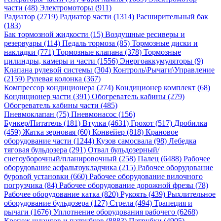
части (48)
Электромоторы (911)
Радиатор (2719)
Радиатор части (1314)
Расширительный бак
(183)
Бак тормозной жидкости (15)
Воздушные ресиверы и
резервуары (114)
Педаль тормоза (85)
Тормозные диски и
накладки (771)
Тормозные клапана (378)
Тормозные
цилиндры, камеры и части (1556)
Энергоаккумуляторы (9)
Клапана рулевой системы (304)
Контроль\Рычаги\Управление
(2159)
Рулевая колонка (367)
Компрессор кондиционера (274)
Кондиционер комплект (68)
Кондиционер части (391)
Обогреватель кабины (279)
Обогреватель кабины части (485)
Пневмоклапан (75)
Пневмонасос (156)
Бункер/Питатель (181)
Втулка (4631)
Грохот (517)
Дробилка
(459)
Жатка зерновая (60)
Конвейер (818)
Крановое
оборудование части (1244)
Кузов самосвала (98)
Лебедка
тяговая бульдозера (291)
Отвал бульдозерный/
снегоуборочный/планировочный (258)
Палец (6488)
Рабочее
оборудование асфальтоукладчика (215)
Рабочее оборудование
буровой установки (660)
Рабочее оборудование вилочного
погрузчика (84)
Рабочее оборудование дорожной фрезы (78)
Рабочее оборудование катка (820)
Рукоять (439)
Рыхлительное
оборудование бульдозера (127)
Стрела (494)
Трапеция и
рычаги (1676)
Уплотнение оборудования рабочего (6268)
Крепеж шлангов и патрубков (8883)
Патрубки (4905)