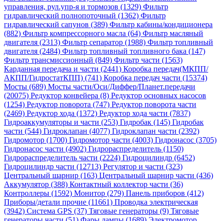
управления, рул.упр-я и тормозов (1329)
Фильтр
гидравлический полнопоточный (1362)
Фильтр
гидравлический сапунов (389)
Фильтр кабины/кондиционера
(882)
Фильтр компрессорного масла (64)
Фильтр масляный
двигателя (2313)
Фильтр сепаратор (1988)
Фильтр топливный
двигателя (2484)
Фильтр топливный топливного бака (147)
Фильтр трансмиссионный (849)
Фильтр части (1563)
Карданная передача и части (2441)
Коробка передач(МКПП/
АКПП/ГидростатКПП) (741)
Коробка передач части (15374)
Мосты (689)
Мосты части/Оси/Диффер/Планет.передачи
(20075)
Редуктор конвейера (8)
Редуктор основных насосов
(1254)
Редуктор поворота (747)
Редуктор поворота части
(2469)
Редуктор хода (1372)
Редуктор хода части (7837)
Гидроаккумуляторы и части (253)
Гидробак (145)
Гидробак
части (544)
Гидроклапан (4077)
Гидроклапан части (2392)
Гидромотор (1700)
Гидромотор части (4003)
Гидронасос (3705)
Гидронасос части (4902)
Гидрораспределитель (1150)
Гидрораспределитель части (2224)
Гидроцилиндр (6452)
Гидроцилиндр части (12713)
Регулятор и части (323)
Центральный шарнир (163)
Центральный шарнир части (436)
Аккумулятор (388)
Контактный коллектор части (36)
Контроллеры (1592)
Монитор (279)
Панель приборов (412)
Приборы/детали прочие (11661)
Проводка электрическая
(3942)
Система GPS (37)
Тяговые генераторы (9)
Тяговые
генераторы части (51)
Фары лампы (1689)
Электромотор