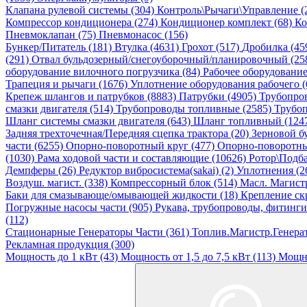
Клапана рулевой системы (304)
Контроль\Рычаги\Управление (
Компрессор кондиционера (274)
Кондиционер комплект (68)
Ко
Пневмоклапан (75)
Пневмонасос (156)
Бункер/Питатель (181)
Втулка (4631)
Грохот (517)
Дробилка (45
(291)
Отвал бульдозерный/снегоуборочный/планировочный (25
оборудование вилочного погрузчика (84)
Рабочее оборудовани
Трапеция и рычаги (1676)
Уплотнение оборудования рабочего (
Крепеж шлангов и патрубков (8883)
Патрубки (4905)
Трубопро
смазки двигателя (514)
Трубопроводы топливные (2585)
Трубоп
Шланг системы смазки двигателя (643)
Шланг топливный (124
Задняя трехточечная/Передняя сцепка трактора (20)
Зерновой б
части (6255)
Опорно-поворотный круг (477)
Опорно-поворотны
(1030)
Рама ходовой части и составляющие (10626)
Ротор\Подба
Демпферы (26)
Редуктор вибросистема(sakai) (2)
Уплотнения (2
Воздуш. магист. (338)
Компрессорный блок (514)
Масл. Магистр
Баки для смазывающе/омывающей жидкости (18)
Крепление ск
Погружные насосы части (905)
Рукава, трубопроводы, фитинги
(112)
Стационарные Генераторы Части (361)
Топлив.Магистр.Генерат
Рекламная продукция (300)
Мощность до 1 кВт (43)
Мощность от 1,5 до 7,5 кВт (113)
Мощно