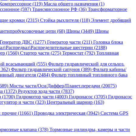
Компрессорное (119)
Масла общего назначения (1)
ссионное (597)
Трансмиссионное РФ (36)
Трансформаторное
щие кромки (2315)
Стойка рыхлителя (118)
Элемент дробящий
антипробуксовочные цепи (68)
Шины (3449)
Шины
Генератор ДВС (1277)
Генератор части (211)
Головка блока
ал\Распредвал\Распределительные шестерни (2188)
ер (1560)
Стартер части (275)
Термостат (792)
Топливная
ий всасывающий (555)
Фильтр гидравлический для сельхоз.
1362)
Фильтр гидравлический сапунов (389)
Фильтр кабины/
ивный двигателя (2484)
Фильтр топливный топливного бака
689)
Мосты части/Оси/Диффер/Планет.передачи (20075)
да (1372)
Редуктор хода части (7837)
 (1700)
Гидромотор части (4003)
Гидронасос (3705)
Гидронасос
егулятор и части (323)
Центральный шарнир (163)
 прочие (11661)
Проводка электрическая (3942)
Система GPS
ормозные клапана (378)
Тормозные цилиндры, камеры и части