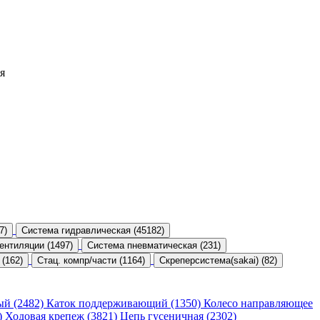
я
7)
Система гидравлическая (45182)
ентиляции (1497)
Система пневматическая (231)
 (162)
Стац. компр/части (1164)
Скреперсистема(sakai) (82)
ый (2482)
Каток поддерживающий (1350)
Колесо направляющее
)
Ходовая крепеж (3821)
Цепь гусеничная (2302)