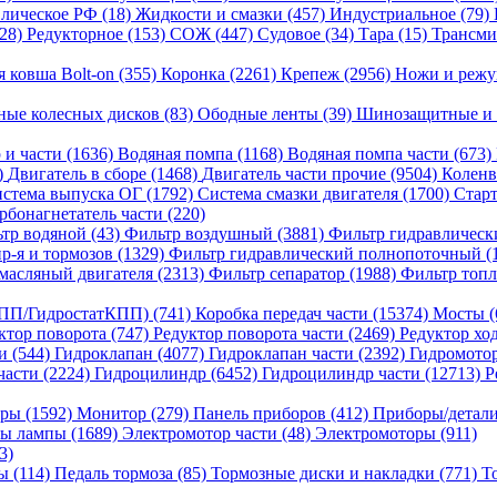
лическое РФ (18)
Жидкости и смазки (457)
Индустриальное (79)
(28)
Редукторное (153)
СОЖ (447)
Судовое (34)
Тара (15)
Трансми
я ковша Bolt-on (355)
Коронка (2261)
Крепеж (2956)
Ножи и режу
ные колесных дисков (83)
Ободные ленты (39)
Шинозащитные и 
 и части (1636)
Водяная помпа (1168)
Водяная помпа части (673)
)
Двигатель в сборе (1468)
Двигатель части прочие (9504)
Коленв
стема выпуска ОГ (1792)
Система смазки двигателя (1700)
Старт
рбонагнетатель части (220)
тр водяной (43)
Фильтр воздушный (3881)
Фильтр гидравлическ
р-я и тормозов (1329)
Фильтр гидравлический полнопоточный (
масляный двигателя (2313)
Фильтр сепаратор (1988)
Фильтр топл
ПП/ГидростатКПП) (741)
Коробка передач части (15374)
Мосты (
ктор поворота (747)
Редуктор поворота части (2469)
Редуктор хо
и (544)
Гидроклапан (4077)
Гидроклапан части (2392)
Гидромотор
части (2224)
Гидроцилиндр (6452)
Гидроцилиндр части (12713)
Р
ры (1592)
Монитор (279)
Панель приборов (412)
Приборы/детали
ы лампы (1689)
Электромотор части (48)
Электромоторы (911)
3)
ы (114)
Педаль тормоза (85)
Тормозные диски и накладки (771)
Т