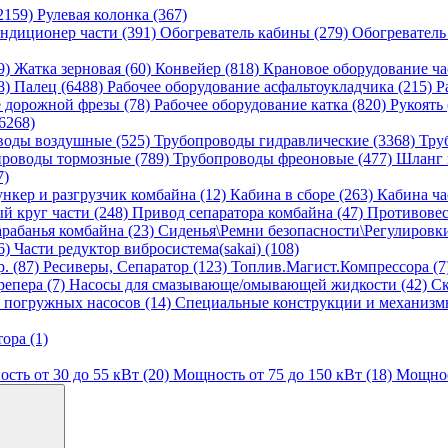
2159)
Рулевая колонка (367)
ндиционер части (391)
Обогреватель кабины (279)
Обогреватель
9)
Жатка зерновая (60)
Конвейер (818)
Крановое оборудование ча
8)
Палец (6488)
Рабочее оборудование асфальтоукладчика (215)
Р
е дорожной фрезы (78)
Рабочее оборудование катка (820)
Рукоять
6268)
воды воздушные (525)
Трубопроводы гидравлические (3368)
Тру
роводы тормозные (789)
Трубопроводы фреоновые (477)
Шланг 
7)
ункер и разгрузчик комбайна (12)
Кабина в сборе (263)
Кабина ча
й круг части (248)
Привод сепаратора комбайна (47)
Противовес
рабанья комбайна (23)
Сиденья\Ремни безопасности\Регулировк
6)
Части редуктор вибросистема(sakai) (108)
. (87)
Ресиверы, Сепаратор (123)
Топлив.Магист.Компрессора (7
репера (7)
Насосы для смазывающе/омывающей жидкости (42)
Ск
 погружных насосов (14)
Специальные конструкции и механизмы
ора (1)
сть от 30 до 55 кВт (20)
Мощность от 75 до 150 кВт (18)
Мощност