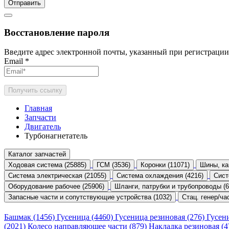
Отправить
Восстановление пароля
Введите адрес электронной почты, указанный при регистрации
Email
*
Получить ссылку
Главная
Запчасти
Двигатель
Турбонагнетатель
Каталог запчастей
Ходовая система (25885)
ГСМ (3536)
Коронки (11071)
Шины, ка
Система электрическая (21055)
Система охлаждения (4216)
Сист
Оборудование рабочее (25906)
Шланги, патрубки и трубопроводы (6
Запасные части и сопутствующие устройства (1032)
Стац. генер/час
Башмак (1456)
Гусеница (4460)
Гусеница резиновая (276)
Гусен
(2021)
Колесо направляющее части (879)
Накладка резиновая (