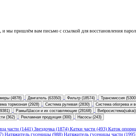
, и мы пришлём вам письмо с ссылкой для восстановления парол
меры (4878)
Двигатель (63350)
Фильтр (18574)
Трансмиссия (5300
ема тормозная (2928)
Система рулевая (2830)
Система обогрева и в
9381)
Рамы/Шасси и их составляющие (28168)
Вибросистема(sakai)
ти (362)
Рекламная продукция (300)
Насосы (243)
ица части (1441)
Звездочка (1874)
Катки части (493)
Каток опорн
47)
Натяжитель гусеницы (988)
Натяжитель гусеницы части (1995