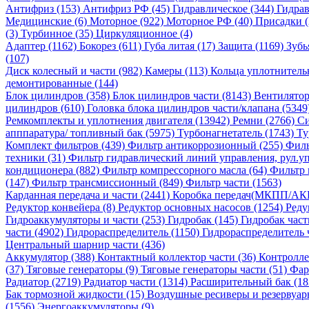
Антифриз (153)
Антифриз РФ (45)
Гидравлическое (344)
Гидрав
Медицинские (6)
Моторное (922)
Моторное РФ (40)
Присадки 
(3)
Турбинное (35)
Циркуляционное (4)
Адаптер (1162)
Бокорез (611)
Губа литая (17)
Защита (1169)
Зубь
(107)
Диск колесный и части (982)
Камеры (113)
Кольца уплотнитель
демонтированные (144)
Блок цилиндров (358)
Блок цилиндров части (8143)
Вентилятор
цилиндров (610)
Головка блока цилиндров части/клапана (5349
Ремкомплекты и уплотнения двигателя (13942)
Ремни (2766)
Си
апппаратура/ топливный бак (5975)
Турбонагнетатель (1743)
Ту
Комплект фильтров (439)
Фильтр антикоррозионный (255)
Филь
техники (31)
Фильтр гидравлический линий управления, рул.уп
кондиционера (882)
Фильтр компрессорного масла (64)
Фильтр 
(147)
Фильтр трансмиссионный (849)
Фильтр части (1563)
Карданная передача и части (2441)
Коробка передач(МКПП/АК
Редуктор конвейера (8)
Редуктор основных насосов (1254)
Реду
Гидроаккумуляторы и части (253)
Гидробак (145)
Гидробак част
части (4902)
Гидрораспределитель (1150)
Гидрораспределитель 
Центральный шарнир части (436)
Аккумулятор (388)
Контактный коллектор части (36)
Контролле
(37)
Тяговые генераторы (9)
Тяговые генераторы части (51)
Фар
Радиатор (2719)
Радиатор части (1314)
Расширительный бак (18
Бак тормозной жидкости (15)
Воздушные ресиверы и резервуар
(1556)
Энергоаккумуляторы (9)