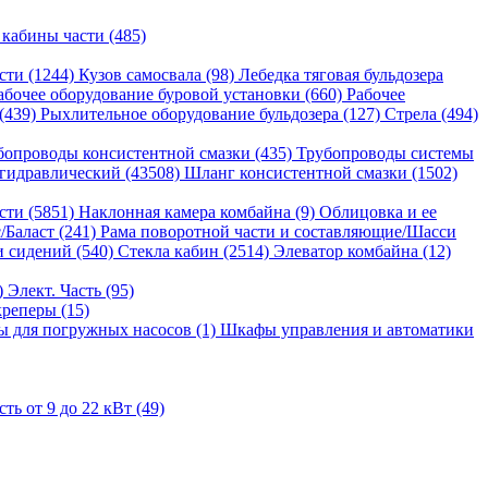
 кабины части (485)
сти (1244)
Кузов самосвала (98)
Лебедка тяговая бульдозера
абочее оборудование буровой установки (660)
Рабочее
 (439)
Рыхлительное оборудование бульдозера (127)
Стрела (494)
бопроводы консистентной смазки (435)
Трубопроводы системы
гидравлический (43508)
Шланг консистентной смазки (1502)
сти (5851)
Наклонная камера комбайна (9)
Облицовка и ее
/Баласт (241)
Рама поворотной части и составляющие/Шасси
и сидений (540)
Стекла кабин (2514)
Элеватор комбайна (12)
)
Элект. Часть (95)
реперы (15)
 для погружных насосов (1)
Шкафы управления и автоматики
ь от 9 до 22 кВт (49)