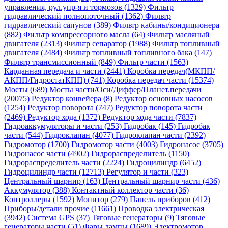
управления, рул.упр-я и тормозов (1329)
Фильтр
гидравлический полнопоточный (1362)
Фильтр
гидравлический сапунов (389)
Фильтр кабины/кондиционера
(882)
Фильтр компрессорного масла (64)
Фильтр масляный
двигателя (2313)
Фильтр сепаратор (1988)
Фильтр топливный
двигателя (2484)
Фильтр топливный топливного бака (147)
Фильтр трансмиссионный (849)
Фильтр части (1563)
Карданная передача и части (2441)
Коробка передач(МКПП/
АКПП/ГидростатКПП) (741)
Коробка передач части (15374)
Мосты (689)
Мосты части/Оси/Диффер/Планет.передачи
(20075)
Редуктор конвейера (8)
Редуктор основных насосов
(1254)
Редуктор поворота (747)
Редуктор поворота части
(2469)
Редуктор хода (1372)
Редуктор хода части (7837)
Гидроаккумуляторы и части (253)
Гидробак (145)
Гидробак
части (544)
Гидроклапан (4077)
Гидроклапан части (2392)
Гидромотор (1700)
Гидромотор части (4003)
Гидронасос (3705)
Гидронасос части (4902)
Гидрораспределитель (1150)
Гидрораспределитель части (2224)
Гидроцилиндр (6452)
Гидроцилиндр части (12713)
Регулятор и части (323)
Центральный шарнир (163)
Центральный шарнир части (436)
Аккумулятор (388)
Контактный коллектор части (36)
Контроллеры (1592)
Монитор (279)
Панель приборов (412)
Приборы/детали прочие (11661)
Проводка электрическая
(3942)
Система GPS (37)
Тяговые генераторы (9)
Тяговые
генераторы части (51)
Фары лампы (1689)
Электромотор