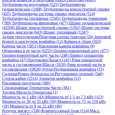
Трубопроводы воздушные (525)
Трубопроводы
гидравлические (3368)
Трубопроводы консистентной смазки
(435)
Трубопроводы системы смазки двигателя (514)
Трубопроводы топливные (2585)
Трубопроводы тормозные
(789)
Трубопроводы фреоновые (477)
Шланг гидравлический
(43508)
Шланг консистентной смазки (1502)
Шланг системы
смазки двигателя (643)
Шланг топливный (1247)
Задняя трехточечная/Передняя сцепка трактора (20)
Зерновой
бункер и разгрузчик комбайна (12)
Кабина в сборе (263)
Кабина части (5851)
Наклонная камера комбайна (9)
Облицовка и ее части (6255)
Опорно-поворотный круг (477)
Опорно-поворотный круг части (248)
Привод сепаратора
комбайна (47)
Противовес/Баласт (241)
Рама поворотной
части и составляющие/Шасси (1030)
Рама ходовой части и
составляющие (10626)
Ротор\Подбарабанья комбайна (23)
Сиденья\Ремни безопасности\Регулировки сидений (540)
Стекла кабин (2514)
Элеватор комбайна (12)
Рекламная продукция (300)
Стационарные Генераторы Части (361)
Топлив.Магистр.Генератора (1)
Мощность до 1 кВт (43)
Мощность от 1,5 до 7,5 кВт (113)
Мощность от 30 до 55 кВт (20)
Мощность от 75 до 150 кВт
(18)
Мощность от 9 до 22 кВт (49)
Воздуш. магист. (338)
Компрессорный блок (514)
Масл.