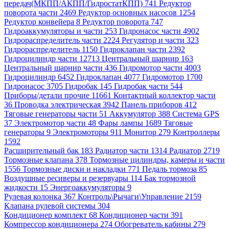
передач(МКПП/АКПП/ГидростатКПП) 741
Редуктор
поворота части 2469
Редуктор основных насосов 1254
Редуктор конвейера 8
Редуктор поворота 747
Гидроаккумуляторы и части 253
Гидронасос части 4902
Гидрораспределитель части 2224
Регулятор и части 323
Гидрораспределитель 1150
Гидроклапан части 2392
Гидроцилиндр части 12713
Центральный шарнир 163
Центральный шарнир части 436
Гидромотор части 4003
Гидроцилиндр 6452
Гидроклапан 4077
Гидромотор 1700
Гидронасос 3705
Гидробак 145
Гидробак части 544
Приборы/детали прочие 11661
Контактный коллектор части
36
Проводка электрическая 3942
Панель приборов 412
Тяговые генераторы части 51
Аккумулятор 388
Система GPS
37
Электромотор части 48
Фары лампы 1689
Тяговые
генераторы 9
Электромоторы 911
Монитор 279
Контроллеры
1592
Расширительный бак 183
Радиатор части 1314
Радиатор 2719
Тормозные клапана 378
Тормозные цилиндры, камеры и части
1556
Тормозные диски и накладки 771
Педаль тормоза 85
Воздушные ресиверы и резервуары 114
Бак тормозной
жидкости 15
Энергоаккумуляторы 9
Рулевая колонка 367
Контроль\Рычаги\Управление 2159
Клапана рулевой системы 304
Кондиционер комплект 68
Кондиционер части 391
Компрессор кондиционера 274
Обогреватель кабины 279