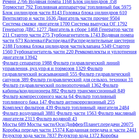
Ремни 2766
Водяная помпа 1168
Блок цилиндров 358
Термостат 792
Топливная апппаратура/ топливный бак 5975
Блок цилиндров части 8143
Головка блока цилиндров 610
Вентилятор и части 1636
Двигатель части прочие 9504
Система смазки двигателя 1700
Система выпуска ОГ 1792
Генератор ДВС 1277
Двигатель в сборе 1468
Генератор части
211
Стартер части 275
Турбонагнетатель 1743
Водяная помпа
части 673
Коленвал\Распредвал\Распределительные шестерни
2188
Головка блока цилиндров части/клапана 5349
Стартер
1560
Турбонагнетатель части 220
Ремкомплекты и уплотнения
двигателя 13942
Фильтр сепаратор 1988
Фильтр гидравлический линий
управления, рул.упр-я и тормозов 1329
Фильтр
гидравлический всасывающий 555
Фильтр гидравлический
сапунов 389
Фильтр гидравлический для сельхоз. техники 31
Фильтр гидравлический полнопоточный 1362
Фильтр
кабины/кондиционера 882
Фильтр трансмиссионный 849
Фильтр компрессорного масла 64
Фильтр топливный
топливного бака 147
Фильтр антикоррозионный 255
Комплект фильтров 439
Фильтр топливный двигателя 2484
Фильтр воздушный 3881
Фильтр части 1563
Фильтр масляный
двигателя 2313
Фильтр водяной 43
Мосты 689
Мосты части/Оси/Диффер/Планет.передачи 20075
Коробка передач части 15374
Карданная передача и части 2441
Редуктор хода части 7837
Редуктор хода 1372
Коробка