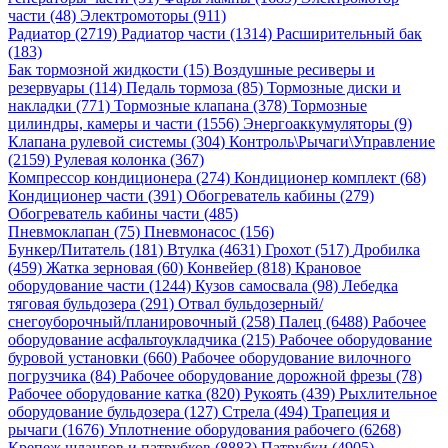
части (48)
Электромоторы (911)
Радиатор (2719)
Радиатор части (1314)
Расширительный бак
(183)
Бак тормозной жидкости (15)
Воздушные ресиверы и
резервуары (114)
Педаль тормоза (85)
Тормозные диски и
накладки (771)
Тормозные клапана (378)
Тормозные
цилиндры, камеры и части (1556)
Энергоаккумуляторы (9)
Клапана рулевой системы (304)
Контроль\Рычаги\Управление
(2159)
Рулевая колонка (367)
Компрессор кондиционера (274)
Кондиционер комплект (68)
Кондиционер части (391)
Обогреватель кабины (279)
Обогреватель кабины части (485)
Пневмоклапан (75)
Пневмонасос (156)
Бункер/Питатель (181)
Втулка (4631)
Грохот (517)
Дробилка
(459)
Жатка зерновая (60)
Конвейер (818)
Крановое
оборудование части (1244)
Кузов самосвала (98)
Лебедка
тяговая бульдозера (291)
Отвал бульдозерный/
снегоуборочный/планировочный (258)
Палец (6488)
Рабочее
оборудование асфальтоукладчика (215)
Рабочее оборудование
буровой установки (660)
Рабочее оборудование вилочного
погрузчика (84)
Рабочее оборудование дорожной фрезы (78)
Рабочее оборудование катка (820)
Рукоять (439)
Рыхлительное
оборудование бульдозера (127)
Стрела (494)
Трапеция и
рычаги (1676)
Уплотнение оборудования рабочего (6268)
Крепеж шлангов и патрубков (8883)
Патрубки (4905)