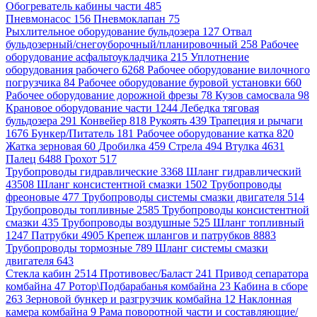
Обогреватель кабины части 485
Пневмонасос 156
Пневмоклапан 75
Рыхлительное оборудование бульдозера 127
Отвал
бульдозерный/снегоуборочный/планировочный 258
Рабочее
оборудование асфальтоукладчика 215
Уплотнение
оборудования рабочего 6268
Рабочее оборудование вилочного
погрузчика 84
Рабочее оборудование буровой установки 660
Рабочее оборудование дорожной фрезы 78
Кузов самосвала 98
Крановое оборудование части 1244
Лебедка тяговая
бульдозера 291
Конвейер 818
Рукоять 439
Трапеция и рычаги
1676
Бункер/Питатель 181
Рабочее оборудование катка 820
Жатка зерновая 60
Дробилка 459
Стрела 494
Втулка 4631
Палец 6488
Грохот 517
Трубопроводы гидравлические 3368
Шланг гидравлический
43508
Шланг консистентной смазки 1502
Трубопроводы
фреоновые 477
Трубопроводы системы смазки двигателя 514
Трубопроводы топливные 2585
Трубопроводы консистентной
смазки 435
Трубопроводы воздушные 525
Шланг топливный
1247
Патрубки 4905
Крепеж шлангов и патрубков 8883
Трубопроводы тормозные 789
Шланг системы смазки
двигателя 643
Стекла кабин 2514
Противовес/Баласт 241
Привод сепаратора
комбайна 47
Ротор\Подбарабанья комбайна 23
Кабина в сборе
263
Зерновой бункер и разгрузчик комбайна 12
Наклонная
камера комбайна 9
Рама поворотной части и составляющие/