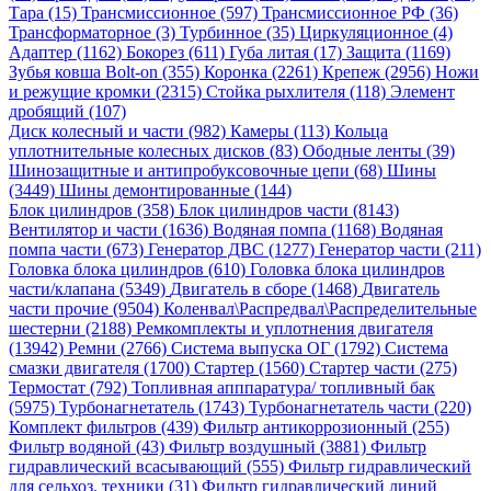
Тара (15)
Трансмиссионное (597)
Трансмиссионное РФ (36)
Трансформаторное (3)
Турбинное (35)
Циркуляционное (4)
Адаптер (1162)
Бокорез (611)
Губа литая (17)
Защита (1169)
Зубья ковша Bolt-on (355)
Коронка (2261)
Крепеж (2956)
Ножи
и режущие кромки (2315)
Стойка рыхлителя (118)
Элемент
дробящий (107)
Диск колесный и части (982)
Камеры (113)
Кольца
уплотнительные колесных дисков (83)
Ободные ленты (39)
Шинозащитные и антипробуксовочные цепи (68)
Шины
(3449)
Шины демонтированные (144)
Блок цилиндров (358)
Блок цилиндров части (8143)
Вентилятор и части (1636)
Водяная помпа (1168)
Водяная
помпа части (673)
Генератор ДВС (1277)
Генератор части (211)
Головка блока цилиндров (610)
Головка блока цилиндров
части/клапана (5349)
Двигатель в сборе (1468)
Двигатель
части прочие (9504)
Коленвал\Распредвал\Распределительные
шестерни (2188)
Ремкомплекты и уплотнения двигателя
(13942)
Ремни (2766)
Система выпуска ОГ (1792)
Система
смазки двигателя (1700)
Стартер (1560)
Стартер части (275)
Термостат (792)
Топливная апппаратура/ топливный бак
(5975)
Турбонагнетатель (1743)
Турбонагнетатель части (220)
Комплект фильтров (439)
Фильтр антикоррозионный (255)
Фильтр водяной (43)
Фильтр воздушный (3881)
Фильтр
гидравлический всасывающий (555)
Фильтр гидравлический
для сельхоз. техники (31)
Фильтр гидравлический линий