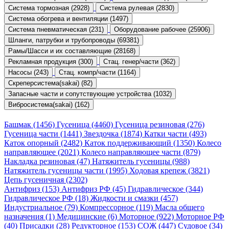
Система тормозная (2928)
Система рулевая (2830)
Система обогрева и вентиляции (1497)
Система пневматическая (231)
Оборудование рабочее (25906)
Шланги, патрубки и трубопроводы (69381)
Рамы/Шасси и их составляющие (28168)
Рекламная продукция (300)
Стац. генер/части (362)
Насосы (243)
Стац. компр/части (1164)
Скреперсистема(sakai) (82)
Запасные части и сопутствующие устройства (1032)
Вибросистема(sakai) (162)
Башмак (1456)
Гусеница (4460)
Гусеница резиновая (276)
Гусеница части (1441)
Звездочка (1874)
Катки части (493)
Каток опорный (2482)
Каток поддерживающий (1350)
Колесо
направляющее (2021)
Колесо направляющее части (879)
Накладка резиновая (47)
Натяжитель гусеницы (988)
Натяжитель гусеницы части (1995)
Ходовая крепеж (3821)
Цепь гусеничная (2302)
Антифриз (153)
Антифриз РФ (45)
Гидравлическое (344)
Гидравлическое РФ (18)
Жидкости и смазки (457)
Индустриальное (79)
Компрессорное (119)
Масла общего
назначения (1)
Медицинские (6)
Моторное (922)
Моторное РФ
(40)
Присадки (28)
Редукторное (153)
СОЖ (447)
Судовое (34)