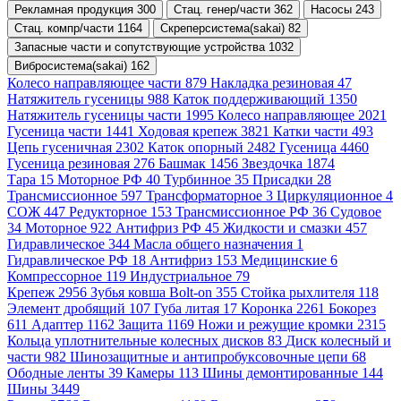
Рекламная продукция 300
Стац. генер/части 362
Насосы 243
Стац. компр/части 1164
Скреперсистема(sakai) 82
Запасные части и сопутствующие устройства 1032
Вибросистема(sakai) 162
Колесо направляющее части 879
Накладка резиновая 47
Натяжитель гусеницы 988
Каток поддерживающий 1350
Натяжитель гусеницы части 1995
Колесо направляющее 2021
Гусеница части 1441
Ходовая крепеж 3821
Катки части 493
Цепь гусеничная 2302
Каток опорный 2482
Гусеница 4460
Гусеница резиновая 276
Башмак 1456
Звездочка 1874
Тара 15
Моторное РФ 40
Турбинное 35
Присадки 28
Трансмиссионное 597
Трансформаторное 3
Циркуляционное 4
СОЖ 447
Редукторное 153
Трансмиссионное РФ 36
Судовое
34
Моторное 922
Антифриз РФ 45
Жидкости и смазки 457
Гидравлическое 344
Масла общего назначения 1
Гидравлическое РФ 18
Антифриз 153
Медицинские 6
Компрессорное 119
Индустриальное 79
Крепеж 2956
Зубья ковша Bolt-on 355
Стойка рыхлителя 118
Элемент дробящий 107
Губа литая 17
Коронка 2261
Бокорез
611
Адаптер 1162
Защита 1169
Ножи и режущие кромки 2315
Кольца уплотнительные колесных дисков 83
Диск колесный и
части 982
Шинозащитные и антипробуксовочные цепи 68
Ободные ленты 39
Камеры 113
Шины демонтированные 144
Шины 3449