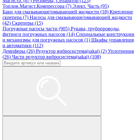
Магистр. (87)
Ресиверы, Сепаратор (123)
Топлив.Магист.Компрессора (7)
Элект. Часть (95)
Баки для смазывающе/омывающей жидкости (18)
Крепление
скрепера (7)
Насосы для смазывающе/омывающей жидкости
(42)
Скреперы (15)
Погружные насосы части (905)
Рукава, трубопроводы,
фитинги погружных насосов (14)
Специальные конструкции
и механизмы для погружных насосов (1)
Шкафы управления
и автоматики (112)
Демпферы (26)
Редуктор вибросистема(sakai) (2)
Уплотнения
(26)
Части редуктор вибросистема(sakai) (108)