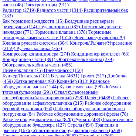
части (48)
Электромоторы (911)
Радиатор (2719)
Радиатор части (1314)
Расширительный бак
(183)
Бак тормозной жидкости (15)
Воздушные ресиверы и
резервуары (114)
Педаль тормоза (85)
Тормозные диски и
накладки (771)
Тормозные клапана (378)
Тормозные
цилиндры, камеры и части (1556)
Энергоаккумуляторы (9)
Клапана рулевой системы (304)
Контроль\Рычаги\Управление
(2159)
Рулевая колонка (367)
Компрессор кондиционера (274)
Кондиционер комплект (68)
Кондиционер части (391)
Обогреватель кабины (279)
Обогреватель кабины части (485)
Пневмоклапан (75)
Пневмонасос (156)
Бункер/Питатель (181)
Втулка (4631)
Грохот (517)
Дробилка
(459)
Жатка зерновая (60)
Конвейер (818)
Крановое
оборудование части (1244)
Кузов самосвала (98)
Лебедка
тяговая бульдозера (291)
Отвал бульдозерный/
снегоуборочный/планировочный (258)
Палец (6488)
Рабочее
оборудование асфальтоукладчика (215)
Рабочее оборудование
буровой установки (660)
Рабочее оборудование вилочного
погрузчика (84)
Рабочее оборудование дорожной фрезы (78)
Рабочее оборудование катка (820)
Рукоять (439)
Рыхлительное
оборудование бульдозера (127)
Стрела (494)
Трапеция и
рычаги (1676)
Уплотнение оборудования рабочего (6268)
Крепеж шлангов и патрубков (8883)
Патрубки (4905)