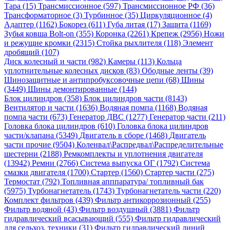
Тара (15)
Трансмиссионное (597)
Трансмиссионное РФ (36)
Трансформаторное (3)
Турбинное (35)
Циркуляционное (4)
Адаптер (1162)
Бокорез (611)
Губа литая (17)
Защита (1169)
Зубья ковша Bolt-on (355)
Коронка (2261)
Крепеж (2956)
Ножи
и режущие кромки (2315)
Стойка рыхлителя (118)
Элемент
дробящий (107)
Диск колесный и части (982)
Камеры (113)
Кольца
уплотнительные колесных дисков (83)
Ободные ленты (39)
Шинозащитные и антипробуксовочные цепи (68)
Шины
(3449)
Шины демонтированные (144)
Блок цилиндров (358)
Блок цилиндров части (8143)
Вентилятор и части (1636)
Водяная помпа (1168)
Водяная
помпа части (673)
Генератор ДВС (1277)
Генератор части (211)
Головка блока цилиндров (610)
Головка блока цилиндров
части/клапана (5349)
Двигатель в сборе (1468)
Двигатель
части прочие (9504)
Коленвал\Распредвал\Распределительные
шестерни (2188)
Ремкомплекты и уплотнения двигателя
(13942)
Ремни (2766)
Система выпуска ОГ (1792)
Система
смазки двигателя (1700)
Стартер (1560)
Стартер части (275)
Термостат (792)
Топливная апппаратура/ топливный бак
(5975)
Турбонагнетатель (1743)
Турбонагнетатель части (220)
Комплект фильтров (439)
Фильтр антикоррозионный (255)
Фильтр водяной (43)
Фильтр воздушный (3881)
Фильтр
гидравлический всасывающий (555)
Фильтр гидравлический
для сельхоз. техники (31)
Фильтр гидравлический линий