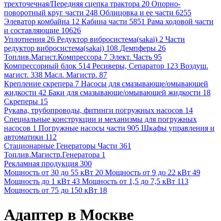
трехточечная/Передняя сцепка трактора 20
Опорно-
поворотный круг части 248
Облицовка и ее части 6255
Элеватор комбайна 12
Кабина части 5851
Рама ходовой части
и составляющие 10626
Уплотнения 26
Редуктор вибросистема(sakai) 2
Части
редуктор вибросистема(sakai) 108
Демпферы 26
Топлив.Магист.Компрессора 7
Элект. Часть 95
Компрессорный блок 514
Ресиверы, Сепаратор 123
Воздуш.
магист. 338
Масл. Магистр. 87
Крепление скрепера 7
Насосы для смазывающе/омывающей
жидкости 42
Баки для смазывающе/омывающей жидкости 18
Скреперы 15
Рукава, трубопроводы, фитинги погружных насосов 14
Специальные конструкции и механизмы для погружных
насосов 1
Погружные насосы части 905
Шкафы управления и
автоматики 112
Стационарные Генераторы Части 361
Топлив.Магистр.Генератора 1
Рекламная продукция 300
Мощность от 30 до 55 кВт 20
Мощность от 9 до 22 кВт 49
Мощность до 1 кВт 43
Мощность от 1,5 до 7,5 кВт 113
Мощность от 75 до 150 кВт 18
Адаптер в Москве