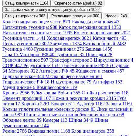
Стац. компр/части 1164
Скреперсистема(sakai) 82
Запасные части и сопутствующие устройства 1032
Стац. генер/части 362
Рекламная продукция 300
Насосы 243
Колесо направляющее части 879
Накладка резиновая 47
Натяжитель гусеницы 988
Каток поддерживающий 1350
Натяжитель гусеницы части 1995
Колесо направляющее 2021
Гусеница части 1441
Ходовая крепеж 3821
Катки части 493
Цепь гусеничная 2302
Звездочка 1874
Каток опорный 2482
Гусеница 4460
Гусеница резиновая 276
Башмак 1456
Тара 15
Моторное РФ 40
Турбинное 35
Присадки 28
Трансмиссионное 597
Трансформаторное 3
Циркуляционное 4
СОЖ 447
Редукторное 153
Трансмиссионное РФ 36
Судовое
34
Моторное 922
Антифриз РФ 45
Жидкости и смазки 457
Гидравлическое 344
Масла общего назначения 1
Гидравлическое РФ 18
Индустриальное 79
Антифриз 153
Медицинские 6
Компрессорное 119
Крепеж 2956
Зубья ковша Bolt-on 355
Стойка рыхлителя 118
Элемент дробящий 107
Ножи и режущие кромки 2315
Губа
литая 17
Коронка 2261
Бокорез 611
Адаптер 1162
Защита 1169
Кольца уплотнительные колесных дисков 83
Диск колесный и
части 982
Шинозащитные и антипробуксовочные цепи 68
Ободные ленты 39
Камеры 113
Шины 3449
Шины
демонтированные 144
Ремни 2766
Водяная помпа 1168
Блок цилиндров 358