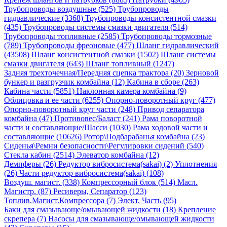
Трубопроводы воздушные (525)
Трубопроводы
гидравлические (3368)
Трубопроводы консистентной смазки
(435)
Трубопроводы системы смазки двигателя (514)
Трубопроводы топливные (2585)
Трубопроводы тормозные
(789)
Трубопроводы фреоновые (477)
Шланг гидравлический
(43508)
Шланг консистентной смазки (1502)
Шланг системы
смазки двигателя (643)
Шланг топливный (1247)
Задняя трехточечная/Передняя сцепка трактора (20)
Зерновой
бункер и разгрузчик комбайна (12)
Кабина в сборе (263)
Кабина части (5851)
Наклонная камера комбайна (9)
Облицовка и ее части (6255)
Опорно-поворотный круг (477)
Опорно-поворотный круг части (248)
Привод сепаратора
комбайна (47)
Противовес/Баласт (241)
Рама поворотной
части и составляющие/Шасси (1030)
Рама ходовой части и
составляющие (10626)
Ротор\Подбарабанья комбайна (23)
Сиденья\Ремни безопасности\Регулировки сидений (540)
Стекла кабин (2514)
Элеватор комбайна (12)
Демпферы (26)
Редуктор вибросистема(sakai) (2)
Уплотнения
(26)
Части редуктор вибросистема(sakai) (108)
Воздуш. магист. (338)
Компрессорный блок (514)
Масл.
Магистр. (87)
Ресиверы, Сепаратор (123)
Топлив.Магист.Компрессора (7)
Элект. Часть (95)
Баки для смазывающе/омывающей жидкости (18)
Крепление
скрепера (7)
Насосы для смазывающе/омывающей жидкости