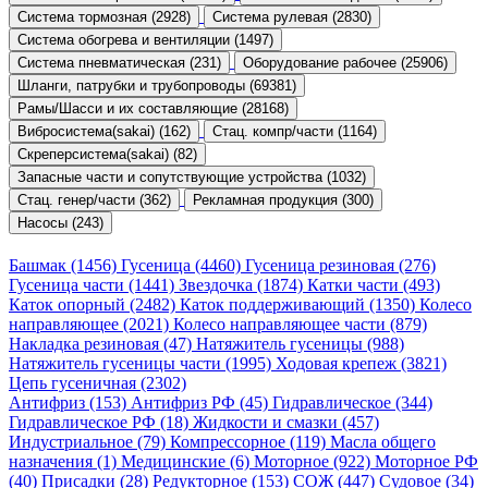
Система тормозная (2928)
Система рулевая (2830)
Система обогрева и вентиляции (1497)
Система пневматическая (231)
Оборудование рабочее (25906)
Шланги, патрубки и трубопроводы (69381)
Рамы/Шасси и их составляющие (28168)
Вибросистема(sakai) (162)
Стац. компр/части (1164)
Скреперсистема(sakai) (82)
Запасные части и сопутствующие устройства (1032)
Стац. генер/части (362)
Рекламная продукция (300)
Насосы (243)
Башмак (1456)
Гусеница (4460)
Гусеница резиновая (276)
Гусеница части (1441)
Звездочка (1874)
Катки части (493)
Каток опорный (2482)
Каток поддерживающий (1350)
Колесо
направляющее (2021)
Колесо направляющее части (879)
Накладка резиновая (47)
Натяжитель гусеницы (988)
Натяжитель гусеницы части (1995)
Ходовая крепеж (3821)
Цепь гусеничная (2302)
Антифриз (153)
Антифриз РФ (45)
Гидравлическое (344)
Гидравлическое РФ (18)
Жидкости и смазки (457)
Индустриальное (79)
Компрессорное (119)
Масла общего
назначения (1)
Медицинские (6)
Моторное (922)
Моторное РФ
(40)
Присадки (28)
Редукторное (153)
СОЖ (447)
Судовое (34)