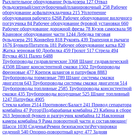
Рыхлительное оборудование бульдозера 127
Отвал
бульдозерный/снегоуборочный/планировочный 258
Рабочее
оборудование асфальтоукладчика 215
Уплотнение
оборудования рабочего 6268
Рабочее оборудование вилочного
погрузчика 84
Рабочее оборудование буровой установки 660
Рабочее оборудование дорожной фрезы 78
Кузов самосвала 98
Крановое оборудование части 1244
Лебедка тяговая
бульдозера 291
Конвейер 818
Рукоять 439
Трапеция и рычаги
1676
Бункер/Питатель 181
Рабочее оборудование катка 820
Жатка зерновая 60
Дробилка 459
Грохот 517
Стрела 494
Втулка 4631
Палец 6488
Трубопроводы гидравлические 3368
Шланг гидравлический
43508
Шланг консистентной смазки 1502
Трубопроводы
фреоновые 477
Крепеж шлангов и патрубков 8883
Трубопроводы тормозные 789
Шланг системы смазки
двигателя 643
Трубопроводы системы смазки двигателя 514
Трубопроводы топливные 2585
Трубопроводы консистентной
смазки 435
Трубопроводы воздушные 525
Шланг топливный
1247
Патрубки 4905
Стекла кабин 2514
Противовес/Баласт 241
Привод сепаратора
комбайна 47
Ротор\Подбарабанья комбайна 23
Кабина в сборе
263
Зерновой бункер и разгрузчик комбайна 12
Наклонная
камера комбайна 9
Рама поворотной части и составляющие/
Шасси 1030
Сиденья\Ремни безопасности\Регулировки
сидений 540
Опорно-поворотный круг 477
Задняя