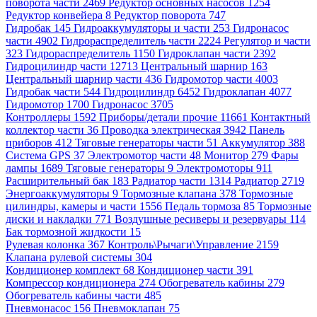
поворота части 2469
Редуктор основных насосов 1254
Редуктор конвейера 8
Редуктор поворота 747
Гидробак 145
Гидроаккумуляторы и части 253
Гидронасос
части 4902
Гидрораспределитель части 2224
Регулятор и части
323
Гидрораспределитель 1150
Гидроклапан части 2392
Гидроцилиндр части 12713
Центральный шарнир 163
Центральный шарнир части 436
Гидромотор части 4003
Гидробак части 544
Гидроцилиндр 6452
Гидроклапан 4077
Гидромотор 1700
Гидронасос 3705
Контроллеры 1592
Приборы/детали прочие 11661
Контактный
коллектор части 36
Проводка электрическая 3942
Панель
приборов 412
Тяговые генераторы части 51
Аккумулятор 388
Система GPS 37
Электромотор части 48
Монитор 279
Фары
лампы 1689
Тяговые генераторы 9
Электромоторы 911
Расширительный бак 183
Радиатор части 1314
Радиатор 2719
Энергоаккумуляторы 9
Тормозные клапана 378
Тормозные
цилиндры, камеры и части 1556
Педаль тормоза 85
Тормозные
диски и накладки 771
Воздушные ресиверы и резервуары 114
Бак тормозной жидкости 15
Рулевая колонка 367
Контроль\Рычаги\Управление 2159
Клапана рулевой системы 304
Кондиционер комплект 68
Кондиционер части 391
Компрессор кондиционера 274
Обогреватель кабины 279
Обогреватель кабины части 485
Пневмонасос 156
Пневмоклапан 75