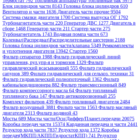
Термостат 792
Топливная апппаратура/ топливный бак 5975
Блок цилиндров части 8143
Головка блока цилиндров 610
Вентилятор и части 1636
Двигатель части прочие 9504
Система смазки двигателя 1700
Система выпуска ОГ 1792
Турбонагнетатель части 220
Генератор ДВС 1277
Двигатель в
сборе 1468
Генератор части 211
Стартер части 275
Турбонагнетатель 1743
Водяная помпа части 673
Коленвал\Распредвал\Распределительные шестерни 2188
Головка блока цилиндров части/клапана 5349
Ремкомплекты
и уплотнения двигателя 13942
Стартер 1560
Фильтр сепаратор 1988
Фильтр гидравлический линий
управления, рул.упр-я и тормозов 1329
Фильтр
гидравлический всасывающий 555
Фильтр гидравлический
сапунов 389
Фильтр гидравлический для сельхоз. техники 31
Фильтр гидравлический полнопоточный 1362
Фильтр
кабины/кондиционера 882
Фильтр трансмиссионный 849
Фильтр компрессорного масла 64
Фильтр топливный
топливного бака 147
Фильтр антикоррозионный 255
Комплект фильтров 439
Фильтр топливный двигателя 2484
Фильтр воздушный 3881
Фильтр части 1563
Фильтр масляный
двигателя 2313
Фильтр водяной 43
Мосты 689
Мосты части/Оси/Диффер/Планет.передачи 20075
Коробка передач части 15374
Карданная передача и части 2441
Редуктор хода части 7837
Редуктор хода 1372
Коробка
передач(МКПП/АКПП/ГидростатКПП) 741
Редуктор