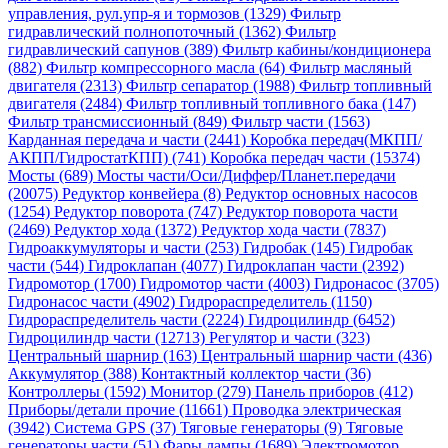
управления, рул.упр-я и тормозов (1329)
Фильтр
гидравлический полнопоточный (1362)
Фильтр
гидравлический сапунов (389)
Фильтр кабины/кондиционера
(882)
Фильтр компрессорного масла (64)
Фильтр масляный
двигателя (2313)
Фильтр сепаратор (1988)
Фильтр топливный
двигателя (2484)
Фильтр топливный топливного бака (147)
Фильтр трансмиссионный (849)
Фильтр части (1563)
Карданная передача и части (2441)
Коробка передач(МКПП/
АКПП/ГидростатКПП) (741)
Коробка передач части (15374)
Мосты (689)
Мосты части/Оси/Диффер/Планет.передачи
(20075)
Редуктор конвейера (8)
Редуктор основных насосов
(1254)
Редуктор поворота (747)
Редуктор поворота части
(2469)
Редуктор хода (1372)
Редуктор хода части (7837)
Гидроаккумуляторы и части (253)
Гидробак (145)
Гидробак
части (544)
Гидроклапан (4077)
Гидроклапан части (2392)
Гидромотор (1700)
Гидромотор части (4003)
Гидронасос (3705)
Гидронасос части (4902)
Гидрораспределитель (1150)
Гидрораспределитель части (2224)
Гидроцилиндр (6452)
Гидроцилиндр части (12713)
Регулятор и части (323)
Центральный шарнир (163)
Центральный шарнир части (436)
Аккумулятор (388)
Контактный коллектор части (36)
Контроллеры (1592)
Монитор (279)
Панель приборов (412)
Приборы/детали прочие (11661)
Проводка электрическая
(3942)
Система GPS (37)
Тяговые генераторы (9)
Тяговые
генераторы части (51)
Фары лампы (1689)
Электромотор