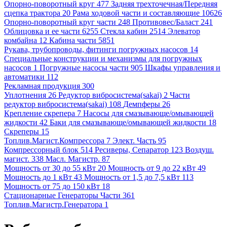
Опорно-поворотный круг 477
Задняя трехточечная/Передняя
сцепка трактора 20
Рама ходовой части и составляющие 10626
Опорно-поворотный круг части 248
Противовес/Баласт 241
Облицовка и ее части 6255
Стекла кабин 2514
Элеватор
комбайна 12
Кабина части 5851
Рукава, трубопроводы, фитинги погружных насосов 14
Специальные конструкции и механизмы для погружных
насосов 1
Погружные насосы части 905
Шкафы управления и
автоматики 112
Рекламная продукция 300
Уплотнения 26
Редуктор вибросистема(sakai) 2
Части
редуктор вибросистема(sakai) 108
Демпферы 26
Крепление скрепера 7
Насосы для смазывающе/омывающей
жидкости 42
Баки для смазывающе/омывающей жидкости 18
Скреперы 15
Топлив.Магист.Компрессора 7
Элект. Часть 95
Компрессорный блок 514
Ресиверы, Сепаратор 123
Воздуш.
магист. 338
Масл. Магистр. 87
Мощность от 30 до 55 кВт 20
Мощность от 9 до 22 кВт 49
Мощность до 1 кВт 43
Мощность от 1,5 до 7,5 кВт 113
Мощность от 75 до 150 кВт 18
Стационарные Генераторы Части 361
Топлив.Магистр.Генератора 1