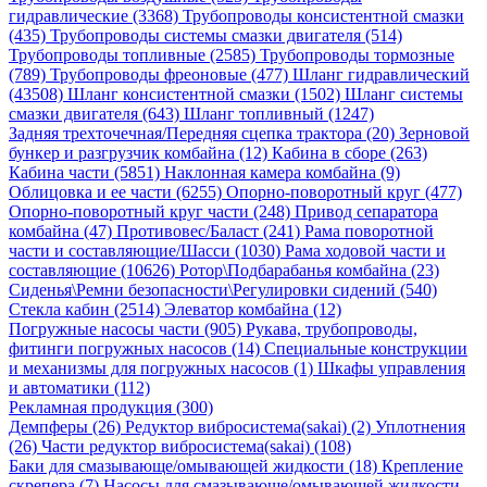
гидравлические (3368)
Трубопроводы консистентной смазки
(435)
Трубопроводы системы смазки двигателя (514)
Трубопроводы топливные (2585)
Трубопроводы тормозные
(789)
Трубопроводы фреоновые (477)
Шланг гидравлический
(43508)
Шланг консистентной смазки (1502)
Шланг системы
смазки двигателя (643)
Шланг топливный (1247)
Задняя трехточечная/Передняя сцепка трактора (20)
Зерновой
бункер и разгрузчик комбайна (12)
Кабина в сборе (263)
Кабина части (5851)
Наклонная камера комбайна (9)
Облицовка и ее части (6255)
Опорно-поворотный круг (477)
Опорно-поворотный круг части (248)
Привод сепаратора
комбайна (47)
Противовес/Баласт (241)
Рама поворотной
части и составляющие/Шасси (1030)
Рама ходовой части и
составляющие (10626)
Ротор\Подбарабанья комбайна (23)
Сиденья\Ремни безопасности\Регулировки сидений (540)
Стекла кабин (2514)
Элеватор комбайна (12)
Погружные насосы части (905)
Рукава, трубопроводы,
фитинги погружных насосов (14)
Специальные конструкции
и механизмы для погружных насосов (1)
Шкафы управления
и автоматики (112)
Рекламная продукция (300)
Демпферы (26)
Редуктор вибросистема(sakai) (2)
Уплотнения
(26)
Части редуктор вибросистема(sakai) (108)
Баки для смазывающе/омывающей жидкости (18)
Крепление
скрепера (7)
Насосы для смазывающе/омывающей жидкости