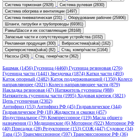
Система тормозная (2928)
Система рулевая (2830)
Система обогрева и вентиляции (1497)
Система пневматическая (231)
Оборудование рабочее (25906)
Шланги, патрубки и трубопроводы (69381)
Рамы/Шасси и их составляющие (28168)
Запасные части и сопутствующие устройства (1032)
Рекламная продукция (300)
Вибросистема(sakai) (162)
Скреперсистема(sakai) (82)
Стац. компр/части (1164)
Насосы (243)
Стац. генер/части (362)
Башмак (1456)
Гусеница (4460)
Гусеница резиновая (276)
Гусеница части (1441)
Звездочка (1874)
Катки части (493)
Каток опорный (2482)
Каток поддерживающий (1350)
Колесо
направляющее (2021)
Колесо направляющее части (879)
Накладка резиновая (47)
Натяжитель гусеницы (988)
Натяжитель гусеницы части (1995)
Ходовая крепеж (3821)
Цепь гусеничная (2302)
Антифриз (153)
Антифриз РФ (45)
Гидравлическое (344)
Гидравлическое РФ (18)
Жидкости и смазки (457)
Индустриальное (79)
Компрессорное (119)
Масла общего
назначения (1)
Медицинские (6)
Моторное (922)
Моторное РФ
(40)
Присадки (28)
Редукторное (153)
СОЖ (447)
Судовое (34)
Тара (15)
Трансмиссионное (597)
Трансмиссионное РФ (36)