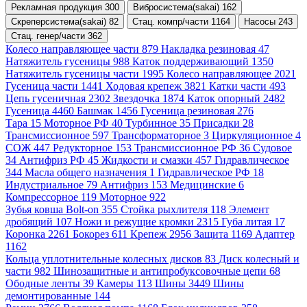
Рекламная продукция 300
Вибросистема(sakai) 162
Скреперсистема(sakai) 82
Стац. компр/части 1164
Насосы 243
Стац. генер/части 362
Колесо направляющее части 879
Накладка резиновая 47
Натяжитель гусеницы 988
Каток поддерживающий 1350
Натяжитель гусеницы части 1995
Колесо направляющее 2021
Гусеница части 1441
Ходовая крепеж 3821
Катки части 493
Цепь гусеничная 2302
Звездочка 1874
Каток опорный 2482
Гусеница 4460
Башмак 1456
Гусеница резиновая 276
Тара 15
Моторное РФ 40
Турбинное 35
Присадки 28
Трансмиссионное 597
Трансформаторное 3
Циркуляционное 4
СОЖ 447
Редукторное 153
Трансмиссионное РФ 36
Судовое
34
Антифриз РФ 45
Жидкости и смазки 457
Гидравлическое
344
Масла общего назначения 1
Гидравлическое РФ 18
Индустриальное 79
Антифриз 153
Медицинские 6
Компрессорное 119
Моторное 922
Зубья ковша Bolt-on 355
Стойка рыхлителя 118
Элемент
дробящий 107
Ножи и режущие кромки 2315
Губа литая 17
Коронка 2261
Бокорез 611
Крепеж 2956
Защита 1169
Адаптер
1162
Кольца уплотнительные колесных дисков 83
Диск колесный и
части 982
Шинозащитные и антипробуксовочные цепи 68
Ободные ленты 39
Камеры 113
Шины 3449
Шины
демонтированные 144