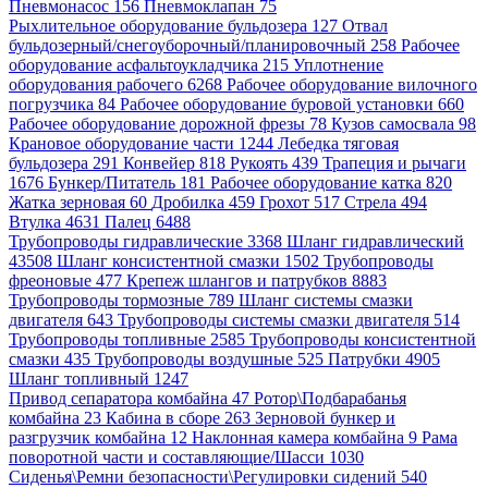
Пневмонасос 156
Пневмоклапан 75
Рыхлительное оборудование бульдозера 127
Отвал
бульдозерный/снегоуборочный/планировочный 258
Рабочее
оборудование асфальтоукладчика 215
Уплотнение
оборудования рабочего 6268
Рабочее оборудование вилочного
погрузчика 84
Рабочее оборудование буровой установки 660
Рабочее оборудование дорожной фрезы 78
Кузов самосвала 98
Крановое оборудование части 1244
Лебедка тяговая
бульдозера 291
Конвейер 818
Рукоять 439
Трапеция и рычаги
1676
Бункер/Питатель 181
Рабочее оборудование катка 820
Жатка зерновая 60
Дробилка 459
Грохот 517
Стрела 494
Втулка 4631
Палец 6488
Трубопроводы гидравлические 3368
Шланг гидравлический
43508
Шланг консистентной смазки 1502
Трубопроводы
фреоновые 477
Крепеж шлангов и патрубков 8883
Трубопроводы тормозные 789
Шланг системы смазки
двигателя 643
Трубопроводы системы смазки двигателя 514
Трубопроводы топливные 2585
Трубопроводы консистентной
смазки 435
Трубопроводы воздушные 525
Патрубки 4905
Шланг топливный 1247
Привод сепаратора комбайна 47
Ротор\Подбарабанья
комбайна 23
Кабина в сборе 263
Зерновой бункер и
разгрузчик комбайна 12
Наклонная камера комбайна 9
Рама
поворотной части и составляющие/Шасси 1030
Сиденья\Ремни безопасности\Регулировки сидений 540