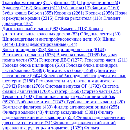
Трансформаторное (3)
Турбинное (35)
Циркуляционное (4)
Адаптер (1162)
Бокорез (611)
Губа литая (17)
Защита (1169)
Зубья ковша Bolt-on (355)
Коронка (2261)
Крепеж (2956)
Ножи
и режущие кромки (2315)
Стойка рыхлителя (118)
Элемент
дробящий (107)
Диск колесный и части (982)
Камеры (113)
Кольца
уплотнительные колесных дисков (83)
Ободные ленты (39)
Шинозащитные и антипробуксовочные цепи (68)
Шины
(3449)
Шины демонтированные (144)
Блок цилиндров (358)
Блок цилиндров части (8143)
Вентилятор и части (1636)
Водяная помпа (1168)
Водяная
помпа части (673)
Генератор ДВС (1277)
Генератор части (211)
Головка блока цилиндров (610)
Головка блока цилиндров
части/клапана (5349)
Двигатель в сборе (1468)
Двигатель
части прочие (9504)
Коленвал\Распредвал\Распределительные
шестерни (2188)
Ремкомплекты и уплотнения двигателя
(13942)
Ремни (2766)
Система выпуска ОГ (1792)
Система
смазки двигателя (1700)
Стартер (1560)
Стартер части (275)
Термостат (792)
Топливная апппаратура/ топливный бак
(5975)
Турбонагнетатель (1743)
Турбонагнетатель части (220)
Комплект фильтров (439)
Фильтр антикоррозионный (255)
Фильтр водяной (43)
Фильтр воздушный (3881)
Фильтр
гидравлический всасывающий (555)
Фильтр гидравлический
для сельхоз. техники (31)
Фильтр гидравлический линий
управления, рул.упр-я и тормозов (1329)
Фильтр