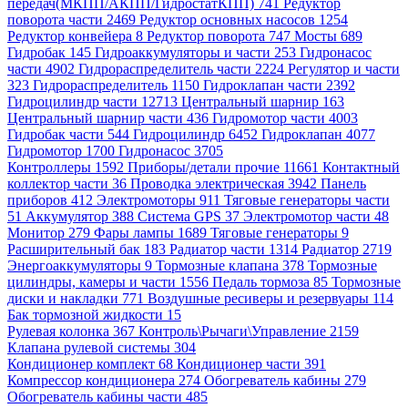
передач(МКПП/АКПП/ГидростатКПП) 741
Редуктор
поворота части 2469
Редуктор основных насосов 1254
Редуктор конвейера 8
Редуктор поворота 747
Мосты 689
Гидробак 145
Гидроаккумуляторы и части 253
Гидронасос
части 4902
Гидрораспределитель части 2224
Регулятор и части
323
Гидрораспределитель 1150
Гидроклапан части 2392
Гидроцилиндр части 12713
Центральный шарнир 163
Центральный шарнир части 436
Гидромотор части 4003
Гидробак части 544
Гидроцилиндр 6452
Гидроклапан 4077
Гидромотор 1700
Гидронасос 3705
Контроллеры 1592
Приборы/детали прочие 11661
Контактный
коллектор части 36
Проводка электрическая 3942
Панель
приборов 412
Электромоторы 911
Тяговые генераторы части
51
Аккумулятор 388
Система GPS 37
Электромотор части 48
Монитор 279
Фары лампы 1689
Тяговые генераторы 9
Расширительный бак 183
Радиатор части 1314
Радиатор 2719
Энергоаккумуляторы 9
Тормозные клапана 378
Тормозные
цилиндры, камеры и части 1556
Педаль тормоза 85
Тормозные
диски и накладки 771
Воздушные ресиверы и резервуары 114
Бак тормозной жидкости 15
Рулевая колонка 367
Контроль\Рычаги\Управление 2159
Клапана рулевой системы 304
Кондиционер комплект 68
Кондиционер части 391
Компрессор кондиционера 274
Обогреватель кабины 279
Обогреватель кабины части 485