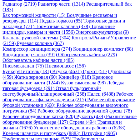
Радиатор (2719)
Радиатор части (1314)
Расширительный бак
(183)
Бак тормозной жидкости (15)
Воздушные ресиверы и
резервуары (114)
Педаль тормоза (85)
Тормозные диски и
накладки (771)
Тормозные клапана (378)
Тормозные
цилиндры, камеры и части (1556)
Энергоаккумуляторы (9)
Клапана рулевой системы (304)
Контроль\Рычаги\Управление
(2159)
Рулевая колонка (367)
Компрессор кондиционера (274)
Кондиционер комплект (68)
Кондиционер части (391)
Обогреватель кабины (279)
Обогреватель кабины части (485)
Пневмоклапан (75)
Пневмонасос (156)
Бункер/Питатель (181)
Втулка (4631)
Грохот (517)
Дробилка
(459)
Жатка зерновая (60)
Конвейер (818)
Крановое
оборудование части (1244)
Кузов самосвала (98)
Лебедка
тяговая бульдозера (291)
Отвал бульдозерный/
снегоуборочный/планировочный (258)
Палец (6488)
Рабочее
оборудование асфальтоукладчика (215)
Рабочее оборудование
буровой установки (660)
Рабочее оборудование вилочного
погрузчика (84)
Рабочее оборудование дорожной фрезы (78)
Рабочее оборудование катка (820)
Рукоять (439)
Рыхлительное
оборудование бульдозера (127)
Стрела (494)
Трапеция и
рычаги (1676)
Уплотнение оборудования рабочего (6268)
Крепеж шлангов и патрубков (8883)
Патрубки (4905)
Трубопроводы воздушные (525)
Трубопроводы