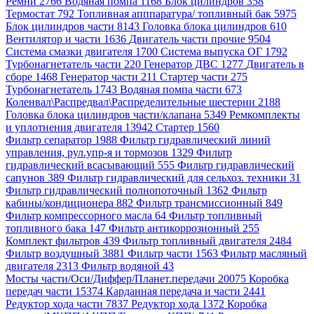
Ремни 2766
Водяная помпа 1168
Блок цилиндров 358
Термостат 792
Топливная апппаратура/ топливный бак 5975
Блок цилиндров части 8143
Головка блока цилиндров 610
Вентилятор и части 1636
Двигатель части прочие 9504
Система смазки двигателя 1700
Система выпуска ОГ 1792
Турбонагнетатель части 220
Генератор ДВС 1277
Двигатель в
сборе 1468
Генератор части 211
Стартер части 275
Турбонагнетатель 1743
Водяная помпа части 673
Коленвал\Распредвал\Распределительные шестерни 2188
Головка блока цилиндров части/клапана 5349
Ремкомплекты
и уплотнения двигателя 13942
Стартер 1560
Фильтр сепаратор 1988
Фильтр гидравлический линий
управления, рул.упр-я и тормозов 1329
Фильтр
гидравлический всасывающий 555
Фильтр гидравлический
сапунов 389
Фильтр гидравлический для сельхоз. техники 31
Фильтр гидравлический полнопоточный 1362
Фильтр
кабины/кондиционера 882
Фильтр трансмиссионный 849
Фильтр компрессорного масла 64
Фильтр топливный
топливного бака 147
Фильтр антикоррозионный 255
Комплект фильтров 439
Фильтр топливный двигателя 2484
Фильтр воздушный 3881
Фильтр части 1563
Фильтр масляный
двигателя 2313
Фильтр водяной 43
Мосты части/Оси/Диффер/Планет.передачи 20075
Коробка
передач части 15374
Карданная передача и части 2441
Редуктор хода части 7837
Редуктор хода 1372
Коробка