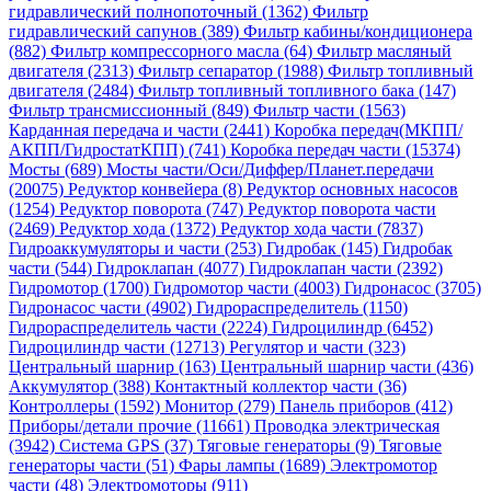
гидравлический полнопоточный (1362)
Фильтр
гидравлический сапунов (389)
Фильтр кабины/кондиционера
(882)
Фильтр компрессорного масла (64)
Фильтр масляный
двигателя (2313)
Фильтр сепаратор (1988)
Фильтр топливный
двигателя (2484)
Фильтр топливный топливного бака (147)
Фильтр трансмиссионный (849)
Фильтр части (1563)
Карданная передача и части (2441)
Коробка передач(МКПП/
АКПП/ГидростатКПП) (741)
Коробка передач части (15374)
Мосты (689)
Мосты части/Оси/Диффер/Планет.передачи
(20075)
Редуктор конвейера (8)
Редуктор основных насосов
(1254)
Редуктор поворота (747)
Редуктор поворота части
(2469)
Редуктор хода (1372)
Редуктор хода части (7837)
Гидроаккумуляторы и части (253)
Гидробак (145)
Гидробак
части (544)
Гидроклапан (4077)
Гидроклапан части (2392)
Гидромотор (1700)
Гидромотор части (4003)
Гидронасос (3705)
Гидронасос части (4902)
Гидрораспределитель (1150)
Гидрораспределитель части (2224)
Гидроцилиндр (6452)
Гидроцилиндр части (12713)
Регулятор и части (323)
Центральный шарнир (163)
Центральный шарнир части (436)
Аккумулятор (388)
Контактный коллектор части (36)
Контроллеры (1592)
Монитор (279)
Панель приборов (412)
Приборы/детали прочие (11661)
Проводка электрическая
(3942)
Система GPS (37)
Тяговые генераторы (9)
Тяговые
генераторы части (51)
Фары лампы (1689)
Электромотор
части (48)
Электромоторы (911)