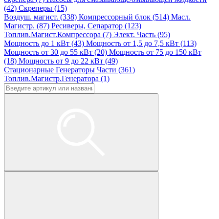
(42)
Скреперы (15)
Воздуш. магист. (338)
Компрессорный блок (514)
Масл.
Магистр. (87)
Ресиверы, Сепаратор (123)
Топлив.Магист.Компрессора (7)
Элект. Часть (95)
Мощность до 1 кВт (43)
Мощность от 1,5 до 7,5 кВт (113)
Мощность от 30 до 55 кВт (20)
Мощность от 75 до 150 кВт
(18)
Мощность от 9 до 22 кВт (49)
Стационарные Генераторы Части (361)
Топлив.Магистр.Генератора (1)