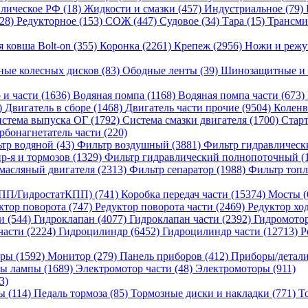
лическое РФ (18)
Жидкости и смазки (457)
Индустриальное (79)
(28)
Редукторное (153)
СОЖ (447)
Судовое (34)
Тара (15)
Трансми
я ковша Bolt-on (355)
Коронка (2261)
Крепеж (2956)
Ножи и режу
ные колесных дисков (83)
Ободные ленты (39)
Шинозащитные и 
 и части (1636)
Водяная помпа (1168)
Водяная помпа части (673)
)
Двигатель в сборе (1468)
Двигатель части прочие (9504)
Коленв
стема выпуска ОГ (1792)
Система смазки двигателя (1700)
Старт
рбонагнетатель части (220)
тр водяной (43)
Фильтр воздушный (3881)
Фильтр гидравлическ
р-я и тормозов (1329)
Фильтр гидравлический полнопоточный (
масляный двигателя (2313)
Фильтр сепаратор (1988)
Фильтр топл
ПП/ГидростатКПП) (741)
Коробка передач части (15374)
Мосты (
ктор поворота (747)
Редуктор поворота части (2469)
Редуктор хо
и (544)
Гидроклапан (4077)
Гидроклапан части (2392)
Гидромотор
части (2224)
Гидроцилиндр (6452)
Гидроцилиндр части (12713)
Р
ры (1592)
Монитор (279)
Панель приборов (412)
Приборы/детали
ы лампы (1689)
Электромотор части (48)
Электромоторы (911)
3)
ы (114)
Педаль тормоза (85)
Тормозные диски и накладки (771)
Т