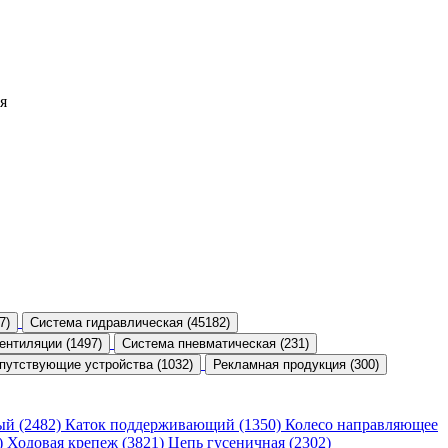
я
7)
Система гидравлическая (45182)
ентиляции (1497)
Система пневматическая (231)
путствующие устройства (1032)
Рекламная продукция (300)
ый (2482)
Каток поддерживающий (1350)
Колесо направляющее
)
Ходовая крепеж (3821)
Цепь гусеничная (2302)