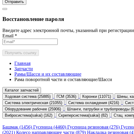
Отправить
Восстановление пароля
Введите адрес электронной почты, указанный при регистрации
Email
*
Получить ссылку
Главная
Запчасти
Рамы/Шасси и их составляющие
Рама поворотной части и составляющие/Шасси
Каталог запчастей
Ходовая система (25885)
ГСМ (3536)
Коронки (11071)
Шины, ка
Система электрическая (21055)
Система охлаждения (4216)
Сист
Оборудование рабочее (25906)
Шланги, патрубки и трубопроводы (6
Вибросистема(sakai) (162)
Скреперсистема(sakai) (82)
Стац. комп
Башмак (1456)
Гусеница (4460)
Гусеница резиновая (276)
Гусен
(2021)
Колесо направляющее части (879)
Накладка резиновая (