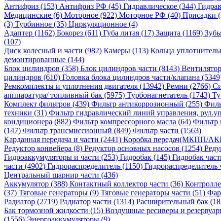
Антифриз (153)
Антифриз РФ (45)
Гидравлическое (344)
Гидрав
Медицинские (6)
Моторное (922)
Моторное РФ (40)
Присадки 
(3)
Турбинное (35)
Циркуляционное (4)
Адаптер (1162)
Бокорез (611)
Губа литая (17)
Защита (1169)
Зубь
(107)
Диск колесный и части (982)
Камеры (113)
Кольца уплотнитель
демонтированные (144)
Блок цилиндров (358)
Блок цилиндров части (8143)
Вентилятор
цилиндров (610)
Головка блока цилиндров части/клапана (5349
Ремкомплекты и уплотнения двигателя (13942)
Ремни (2766)
Си
апппаратура/ топливный бак (5975)
Турбонагнетатель (1743)
Ту
Комплект фильтров (439)
Фильтр антикоррозионный (255)
Филь
техники (31)
Фильтр гидравлический линий управления, рул.уп
кондиционера (882)
Фильтр компрессорного масла (64)
Фильтр 
(147)
Фильтр трансмиссионный (849)
Фильтр части (1563)
Карданная передача и части (2441)
Коробка передач(МКПП/АК
Редуктор конвейера (8)
Редуктор основных насосов (1254)
Реду
Гидроаккумуляторы и части (253)
Гидробак (145)
Гидробак част
части (4902)
Гидрораспределитель (1150)
Гидрораспределитель 
Центральный шарнир части (436)
Аккумулятор (388)
Контактный коллектор части (36)
Контролле
(37)
Тяговые генераторы (9)
Тяговые генераторы части (51)
Фар
Радиатор (2719)
Радиатор части (1314)
Расширительный бак (18
Бак тормозной жидкости (15)
Воздушные ресиверы и резервуар
(1556)
Энергоаккумуляторы (9)