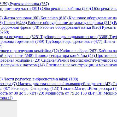
2159)
Рулевая колонка (367)
ндиционер части (391)
Обогреватель кабины (279)
Обогреватель
9)
Жатка зерновая (60)
Конвейер (818)
Крановое оборудование ча
8)
Палец (6488)
Рабочее оборудование асфальтоукладчика (215)
Р
е дорожной фрезы (78)
Рабочее оборудование катка (820)
Рукоять
6268)
воды воздушные (525)
Трубопроводы гидравлические (3368)
Тру
роводы тормозные (789)
Трубопроводы фреоновые (477)
Шланг 
7)
ункер и разгрузчик комбайна (12)
Кабина в сборе (263)
Кабина ча
й круг части (248)
Привод сепаратора комбайна (47)
Противовес
рабанья комбайна (23)
Сиденья\Ремни безопасности\Регулировк
 погружных насосов (14)
Специальные конструкции и механизмы
6)
Части редуктор вибросистема(sakai) (108)
репера (7)
Насосы для смазывающе/омывающей жидкости (42)
Ск
. (87)
Ресиверы, Сепаратор (123)
Топлив.Магист.Компрессора (7
сть от 30 до 55 кВт (20)
Мощность от 75 до 150 кВт (18)
Мощност
ора (1)