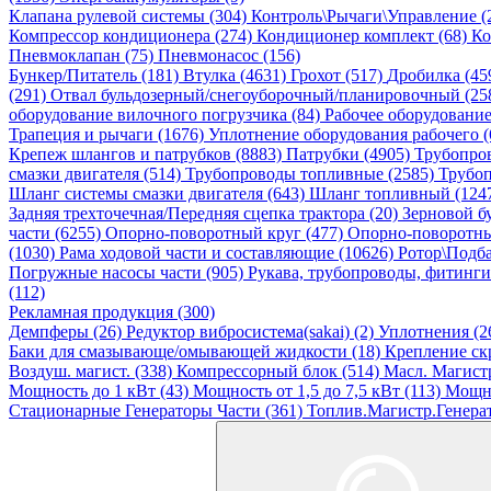
Клапана рулевой системы (304)
Контроль\Рычаги\Управление (
Компрессор кондиционера (274)
Кондиционер комплект (68)
Ко
Пневмоклапан (75)
Пневмонасос (156)
Бункер/Питатель (181)
Втулка (4631)
Грохот (517)
Дробилка (45
(291)
Отвал бульдозерный/снегоуборочный/планировочный (25
оборудование вилочного погрузчика (84)
Рабочее оборудовани
Трапеция и рычаги (1676)
Уплотнение оборудования рабочего (
Крепеж шлангов и патрубков (8883)
Патрубки (4905)
Трубопро
смазки двигателя (514)
Трубопроводы топливные (2585)
Трубоп
Шланг системы смазки двигателя (643)
Шланг топливный (124
Задняя трехточечная/Передняя сцепка трактора (20)
Зерновой б
части (6255)
Опорно-поворотный круг (477)
Опорно-поворотны
(1030)
Рама ходовой части и составляющие (10626)
Ротор\Подба
Погружные насосы части (905)
Рукава, трубопроводы, фитинги
(112)
Рекламная продукция (300)
Демпферы (26)
Редуктор вибросистема(sakai) (2)
Уплотнения (2
Баки для смазывающе/омывающей жидкости (18)
Крепление ск
Воздуш. магист. (338)
Компрессорный блок (514)
Масл. Магистр
Мощность до 1 кВт (43)
Мощность от 1,5 до 7,5 кВт (113)
Мощно
Стационарные Генераторы Части (361)
Топлив.Магистр.Генерат