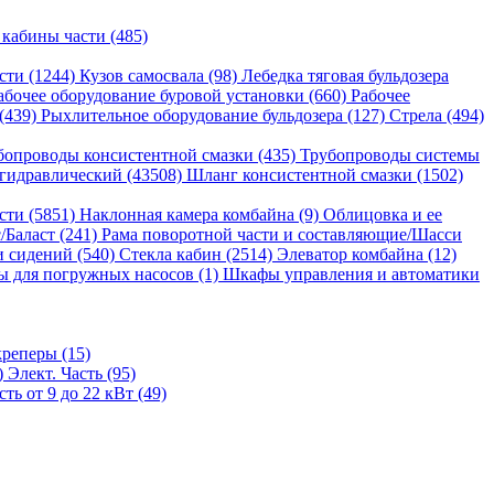
 кабины части (485)
сти (1244)
Кузов самосвала (98)
Лебедка тяговая бульдозера
абочее оборудование буровой установки (660)
Рабочее
 (439)
Рыхлительное оборудование бульдозера (127)
Стрела (494)
бопроводы консистентной смазки (435)
Трубопроводы системы
гидравлический (43508)
Шланг консистентной смазки (1502)
сти (5851)
Наклонная камера комбайна (9)
Облицовка и ее
/Баласт (241)
Рама поворотной части и составляющие/Шасси
и сидений (540)
Стекла кабин (2514)
Элеватор комбайна (12)
 для погружных насосов (1)
Шкафы управления и автоматики
реперы (15)
)
Элект. Часть (95)
ь от 9 до 22 кВт (49)