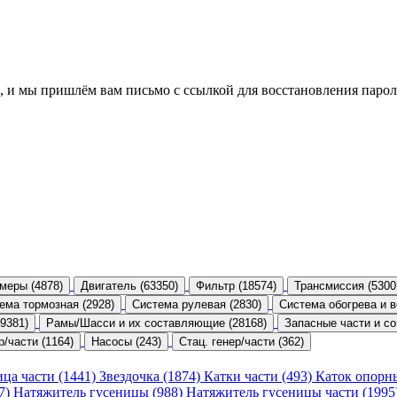
, и мы пришлём вам письмо с ссылкой для восстановления парол
меры (4878)
Двигатель (63350)
Фильтр (18574)
Трансмиссия (5300
ема тормозная (2928)
Система рулевая (2830)
Система обогрева и в
9381)
Рамы/Шасси и их составляющие (28168)
Запасные части и со
р/части (1164)
Насосы (243)
Стац. генер/части (362)
ица части (1441)
Звездочка (1874)
Катки части (493)
Каток опорн
47)
Натяжитель гусеницы (988)
Натяжитель гусеницы части (1995