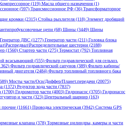
Компрессорное (119)
Масла общего назначения (1)
ссионное (597)
Трансмиссионное РФ (36)
Трансформаторное
щие кромки (2315)
Стойка рыхлителя (118)
Элемент дробящий
антипробуксовочные цепи (68)
Шины (3449)
Шины
Генератор ДВС (1277)
Генератор части (211)
Головка блока
ал\Распредвал\Распределительные шестерни (2188)
ер (1560)
Стартер части (275)
Термостат (792)
Топливная
ий всасывающий (555)
Фильтр гидравлический для сельхоз.
1362)
Фильтр гидравлический сапунов (389)
Фильтр кабины/
ивный двигателя (2484)
Фильтр топливный топливного бака
689)
Мосты части/Оси/Диффер/Планет.передачи (20075)
да (1372)
Редуктор хода части (7837)
 (1700)
Гидромотор части (4003)
Гидронасос (3705)
Гидронасос
егулятор и части (323)
Центральный шарнир (163)
 прочие (11661)
Проводка электрическая (3942)
Система GPS
ормозные клапана (378)
Тормозные цилиндры, камеры и части