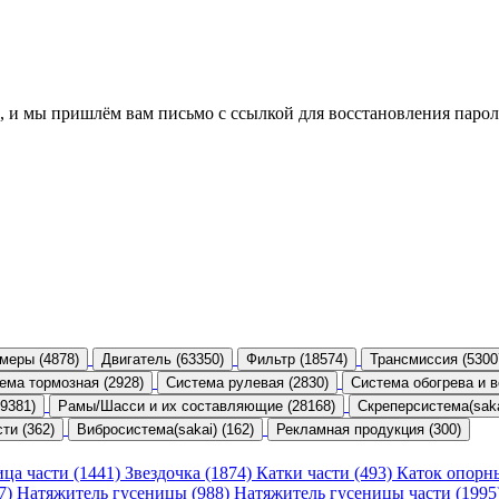
, и мы пришлём вам письмо с ссылкой для восстановления парол
меры (4878)
Двигатель (63350)
Фильтр (18574)
Трансмиссия (5300
ема тормозная (2928)
Система рулевая (2830)
Система обогрева и в
9381)
Рамы/Шасси и их составляющие (28168)
Скреперсистема(sakai
ти (362)
Вибросистема(sakai) (162)
Рекламная продукция (300)
ица части (1441)
Звездочка (1874)
Катки части (493)
Каток опорн
47)
Натяжитель гусеницы (988)
Натяжитель гусеницы части (1995