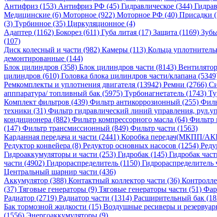
Антифриз (153)
Антифриз РФ (45)
Гидравлическое (344)
Гидрав
Медицинские (6)
Моторное (922)
Моторное РФ (40)
Присадки 
(3)
Турбинное (35)
Циркуляционное (4)
Адаптер (1162)
Бокорез (611)
Губа литая (17)
Защита (1169)
Зубь
(107)
Диск колесный и части (982)
Камеры (113)
Кольца уплотнитель
демонтированные (144)
Блок цилиндров (358)
Блок цилиндров части (8143)
Вентилятор
цилиндров (610)
Головка блока цилиндров части/клапана (5349
Ремкомплекты и уплотнения двигателя (13942)
Ремни (2766)
Си
апппаратура/ топливный бак (5975)
Турбонагнетатель (1743)
Ту
Комплект фильтров (439)
Фильтр антикоррозионный (255)
Филь
техники (31)
Фильтр гидравлический линий управления, рул.уп
кондиционера (882)
Фильтр компрессорного масла (64)
Фильтр 
(147)
Фильтр трансмиссионный (849)
Фильтр части (1563)
Карданная передача и части (2441)
Коробка передач(МКПП/АК
Редуктор конвейера (8)
Редуктор основных насосов (1254)
Реду
Гидроаккумуляторы и части (253)
Гидробак (145)
Гидробак част
части (4902)
Гидрораспределитель (1150)
Гидрораспределитель 
Центральный шарнир части (436)
Аккумулятор (388)
Контактный коллектор части (36)
Контролле
(37)
Тяговые генераторы (9)
Тяговые генераторы части (51)
Фар
Радиатор (2719)
Радиатор части (1314)
Расширительный бак (18
Бак тормозной жидкости (15)
Воздушные ресиверы и резервуар
(1556)
Энергоаккумуляторы (9)