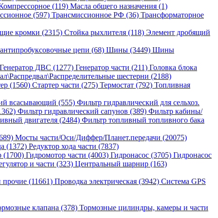
Компрессорное (119)
Масла общего назначения (1)
ссионное (597)
Трансмиссионное РФ (36)
Трансформаторное
щие кромки (2315)
Стойка рыхлителя (118)
Элемент дробящий
антипробуксовочные цепи (68)
Шины (3449)
Шины
Генератор ДВС (1277)
Генератор части (211)
Головка блока
ал\Распредвал\Распределительные шестерни (2188)
ер (1560)
Стартер части (275)
Термостат (792)
Топливная
ий всасывающий (555)
Фильтр гидравлический для сельхоз.
1362)
Фильтр гидравлический сапунов (389)
Фильтр кабины/
ивный двигателя (2484)
Фильтр топливный топливного бака
689)
Мосты части/Оси/Диффер/Планет.передачи (20075)
да (1372)
Редуктор хода части (7837)
 (1700)
Гидромотор части (4003)
Гидронасос (3705)
Гидронасос
егулятор и части (323)
Центральный шарнир (163)
 прочие (11661)
Проводка электрическая (3942)
Система GPS
ормозные клапана (378)
Тормозные цилиндры, камеры и части