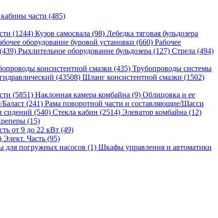
 кабины части (485)
сти (1244)
Кузов самосвала (98)
Лебедка тяговая бульдозера
абочее оборудование буровой установки (660)
Рабочее
 (439)
Рыхлительное оборудование бульдозера (127)
Стрела (494)
бопроводы консистентной смазки (435)
Трубопроводы системы
гидравлический (43508)
Шланг консистентной смазки (1502)
сти (5851)
Наклонная камера комбайна (9)
Облицовка и ее
/Баласт (241)
Рама поворотной части и составляющие/Шасси
и сидений (540)
Стекла кабин (2514)
Элеватор комбайна (12)
реперы (15)
ь от 9 до 22 кВт (49)
)
Элект. Часть (95)
 для погружных насосов (1)
Шкафы управления и автоматики