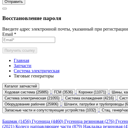
Отправить
Восстановление пароля
Введите адрес электронной почты, указанный при регистрации
Email
*
Получить ссылку
Главная
Запчасти
Система электрическая
Тяговые генераторы
Каталог запчастей
Ходовая система (25885)
ГСМ (3536)
Коронки (11071)
Шины, ка
Система электрическая (21055)
Система охлаждения (4216)
Сист
Оборудование рабочее (25906)
Шланги, патрубки и трубопроводы (6
Запасные части и сопутствующие устройства (1032)
Стац. генер/час
Башмак (1456)
Гусеница (4460)
Гусеница резиновая (276)
Гусен
(2021)
Колесо направляющее части (879)
Накладка резиновая (