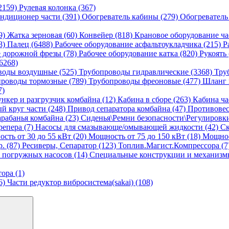
2159)
Рулевая колонка (367)
ндиционер части (391)
Обогреватель кабины (279)
Обогреватель
9)
Жатка зерновая (60)
Конвейер (818)
Крановое оборудование ча
8)
Палец (6488)
Рабочее оборудование асфальтоукладчика (215)
Р
е дорожной фрезы (78)
Рабочее оборудование катка (820)
Рукоять
6268)
воды воздушные (525)
Трубопроводы гидравлические (3368)
Тру
роводы тормозные (789)
Трубопроводы фреоновые (477)
Шланг 
7)
ункер и разгрузчик комбайна (12)
Кабина в сборе (263)
Кабина ча
й круг части (248)
Привод сепаратора комбайна (47)
Противовес
рабанья комбайна (23)
Сиденья\Ремни безопасности\Регулировк
репера (7)
Насосы для смазывающе/омывающей жидкости (42)
Ск
сть от 30 до 55 кВт (20)
Мощность от 75 до 150 кВт (18)
Мощност
. (87)
Ресиверы, Сепаратор (123)
Топлив.Магист.Компрессора (7
 погружных насосов (14)
Специальные конструкции и механизмы
ора (1)
6)
Части редуктор вибросистема(sakai) (108)