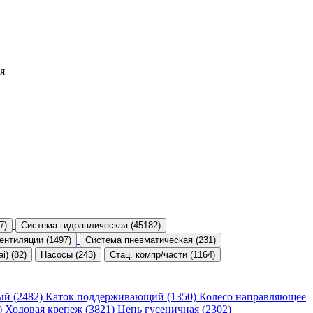
я
7)
Система гидравлическая (45182)
ентиляции (1497)
Система пневматическая (231)
) (82)
Насосы (243)
Стац. компр/части (1164)
ый (2482)
Каток поддерживающий (1350)
Колесо направляющее
)
Ходовая крепеж (3821)
Цепь гусеничная (2302)