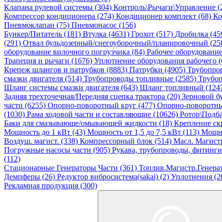
Клапана рулевой системы (304)
Контроль\Рычаги\Управление (
Компрессор кондиционера (274)
Кондиционер комплект (68)
Ко
Пневмоклапан (75)
Пневмонасос (156)
Бункер/Питатель (181)
Втулка (4631)
Грохот (517)
Дробилка (45
(291)
Отвал бульдозерный/снегоуборочный/планировочный (25
оборудование вилочного погрузчика (84)
Рабочее оборудовани
Трапеция и рычаги (1676)
Уплотнение оборудования рабочего (
Крепеж шлангов и патрубков (8883)
Патрубки (4905)
Трубопро
смазки двигателя (514)
Трубопроводы топливные (2585)
Трубоп
Шланг системы смазки двигателя (643)
Шланг топливный (124
Задняя трехточечная/Передняя сцепка трактора (20)
Зерновой б
части (6255)
Опорно-поворотный круг (477)
Опорно-поворотны
(1030)
Рама ходовой части и составляющие (10626)
Ротор\Подба
Баки для смазывающе/омывающей жидкости (18)
Крепление ск
Мощность до 1 кВт (43)
Мощность от 1,5 до 7,5 кВт (113)
Мощно
Воздуш. магист. (338)
Компрессорный блок (514)
Масл. Магистр
Погружные насосы части (905)
Рукава, трубопроводы, фитинги
(112)
Стационарные Генераторы Части (361)
Топлив.Магистр.Генерат
Демпферы (26)
Редуктор вибросистема(sakai) (2)
Уплотнения (2
Рекламная продукция (300)