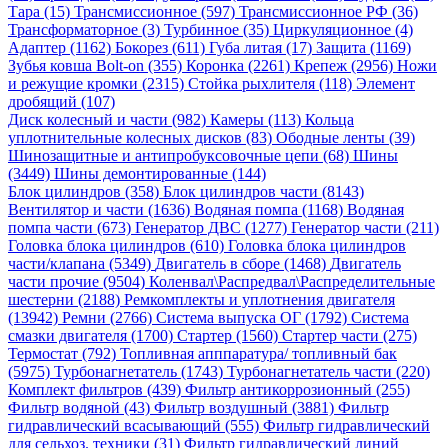
Тара (15)
Трансмиссионное (597)
Трансмиссионное РФ (36)
Трансформаторное (3)
Турбинное (35)
Циркуляционное (4)
Адаптер (1162)
Бокорез (611)
Губа литая (17)
Защита (1169)
Зубья ковша Bolt-on (355)
Коронка (2261)
Крепеж (2956)
Ножи
и режущие кромки (2315)
Стойка рыхлителя (118)
Элемент
дробящий (107)
Диск колесный и части (982)
Камеры (113)
Кольца
уплотнительные колесных дисков (83)
Ободные ленты (39)
Шинозащитные и антипробуксовочные цепи (68)
Шины
(3449)
Шины демонтированные (144)
Блок цилиндров (358)
Блок цилиндров части (8143)
Вентилятор и части (1636)
Водяная помпа (1168)
Водяная
помпа части (673)
Генератор ДВС (1277)
Генератор части (211)
Головка блока цилиндров (610)
Головка блока цилиндров
части/клапана (5349)
Двигатель в сборе (1468)
Двигатель
части прочие (9504)
Коленвал\Распредвал\Распределительные
шестерни (2188)
Ремкомплекты и уплотнения двигателя
(13942)
Ремни (2766)
Система выпуска ОГ (1792)
Система
смазки двигателя (1700)
Стартер (1560)
Стартер части (275)
Термостат (792)
Топливная апппаратура/ топливный бак
(5975)
Турбонагнетатель (1743)
Турбонагнетатель части (220)
Комплект фильтров (439)
Фильтр антикоррозионный (255)
Фильтр водяной (43)
Фильтр воздушный (3881)
Фильтр
гидравлический всасывающий (555)
Фильтр гидравлический
для сельхоз. техники (31)
Фильтр гидравлический линий