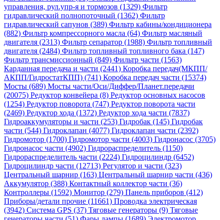
управления, рул.упр-я и тормозов (1329)
Фильтр
гидравлический полнопоточный (1362)
Фильтр
гидравлический сапунов (389)
Фильтр кабины/кондиционера
(882)
Фильтр компрессорного масла (64)
Фильтр масляный
двигателя (2313)
Фильтр сепаратор (1988)
Фильтр топливный
двигателя (2484)
Фильтр топливный топливного бака (147)
Фильтр трансмиссионный (849)
Фильтр части (1563)
Карданная передача и части (2441)
Коробка передач(МКПП/
АКПП/ГидростатКПП) (741)
Коробка передач части (15374)
Мосты (689)
Мосты части/Оси/Диффер/Планет.передачи
(20075)
Редуктор конвейера (8)
Редуктор основных насосов
(1254)
Редуктор поворота (747)
Редуктор поворота части
(2469)
Редуктор хода (1372)
Редуктор хода части (7837)
Гидроаккумуляторы и части (253)
Гидробак (145)
Гидробак
части (544)
Гидроклапан (4077)
Гидроклапан части (2392)
Гидромотор (1700)
Гидромотор части (4003)
Гидронасос (3705)
Гидронасос части (4902)
Гидрораспределитель (1150)
Гидрораспределитель части (2224)
Гидроцилиндр (6452)
Гидроцилиндр части (12713)
Регулятор и части (323)
Центральный шарнир (163)
Центральный шарнир части (436)
Аккумулятор (388)
Контактный коллектор части (36)
Контроллеры (1592)
Монитор (279)
Панель приборов (412)
Приборы/детали прочие (11661)
Проводка электрическая
(3942)
Система GPS (37)
Тяговые генераторы (9)
Тяговые
генераторы части (51)
Фары лампы (1689)
Электромотор