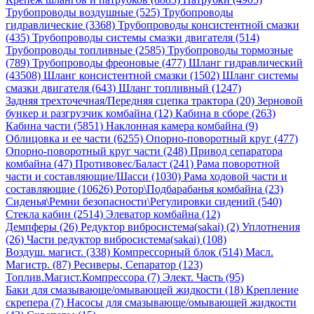
Трубопроводы воздушные (525)
Трубопроводы
гидравлические (3368)
Трубопроводы консистентной смазки
(435)
Трубопроводы системы смазки двигателя (514)
Трубопроводы топливные (2585)
Трубопроводы тормозные
(789)
Трубопроводы фреоновые (477)
Шланг гидравлический
(43508)
Шланг консистентной смазки (1502)
Шланг системы
смазки двигателя (643)
Шланг топливный (1247)
Задняя трехточечная/Передняя сцепка трактора (20)
Зерновой
бункер и разгрузчик комбайна (12)
Кабина в сборе (263)
Кабина части (5851)
Наклонная камера комбайна (9)
Облицовка и ее части (6255)
Опорно-поворотный круг (477)
Опорно-поворотный круг части (248)
Привод сепаратора
комбайна (47)
Противовес/Баласт (241)
Рама поворотной
части и составляющие/Шасси (1030)
Рама ходовой части и
составляющие (10626)
Ротор\Подбарабанья комбайна (23)
Сиденья\Ремни безопасности\Регулировки сидений (540)
Стекла кабин (2514)
Элеватор комбайна (12)
Демпферы (26)
Редуктор вибросистема(sakai) (2)
Уплотнения
(26)
Части редуктор вибросистема(sakai) (108)
Воздуш. магист. (338)
Компрессорный блок (514)
Масл.
Магистр. (87)
Ресиверы, Сепаратор (123)
Топлив.Магист.Компрессора (7)
Элект. Часть (95)
Баки для смазывающе/омывающей жидкости (18)
Крепление
скрепера (7)
Насосы для смазывающе/омывающей жидкости