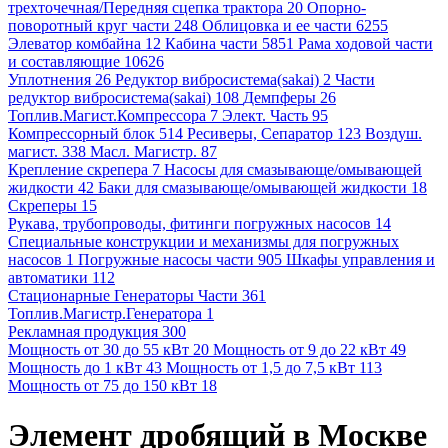
трехточечная/Передняя сцепка трактора 20
Опорно-
поворотный круг части 248
Облицовка и ее части 6255
Элеватор комбайна 12
Кабина части 5851
Рама ходовой части
и составляющие 10626
Уплотнения 26
Редуктор вибросистема(sakai) 2
Части
редуктор вибросистема(sakai) 108
Демпферы 26
Топлив.Магист.Компрессора 7
Элект. Часть 95
Компрессорный блок 514
Ресиверы, Сепаратор 123
Воздуш.
магист. 338
Масл. Магистр. 87
Крепление скрепера 7
Насосы для смазывающе/омывающей
жидкости 42
Баки для смазывающе/омывающей жидкости 18
Скреперы 15
Рукава, трубопроводы, фитинги погружных насосов 14
Специальные конструкции и механизмы для погружных
насосов 1
Погружные насосы части 905
Шкафы управления и
автоматики 112
Стационарные Генераторы Части 361
Топлив.Магистр.Генератора 1
Рекламная продукция 300
Мощность от 30 до 55 кВт 20
Мощность от 9 до 22 кВт 49
Мощность до 1 кВт 43
Мощность от 1,5 до 7,5 кВт 113
Мощность от 75 до 150 кВт 18
Элемент дробящий в Москве