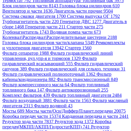
Термостат 792
Топливная апппаратура/ топливный бак 5975
Блок цилиндров части 8143
Головка блока цилиндров 610
Вентилятор и части 1636
Двигатель части прочие 9504
Система смазки двигателя 1700
Система выпуска ОГ 1792
Турбонагнетатель части 220
Генератор ДВС 1277
Двигатель в
сборе 1468
Генератор части 211
Стартер части 275
Турбонагнетатель 1743
Водяная помпа части 673
Коленвал\Распредвал\Распределительные шестерни 2188
Головка блока цилиндров части/клапана 5349
Ремкомплекты
и уплотнения двигателя 13942
Стартер 1560
Фильтр сепаратор 1988
Фильтр гидравлический линий
управления, рул.упр-я и тормозов 1329
Фильтр
гидравлический всасывающий 555
Фильтр гидравлический
сапунов 389
Фильтр гидравлический для сельхоз. техники 31
Фильтр гидравлический полнопоточный 1362
Фильтр
кабины/кондиционера 882
Фильтр трансмиссионный 849
Фильтр компрессорного масла 64
Фильтр топливный
топливного бака 147
Фильтр антикоррозионный 255
Комплект фильтров 439
Фильтр топливный двигателя 2484
Фильтр воздушный 3881
Фильтр части 1563
Фильтр масляный
двигателя 2313
Фильтр водяной 43
Мосты 689
Мосты части/Оси/Диффер/Планет.передачи 20075
Коробка передач части 15374
Карданная передача и части 2441
Редуктор хода части 7837
Редуктор хода 1372
Коробка
передач(МКПП/АКПП/ГидростатКПП) 741
Редуктор