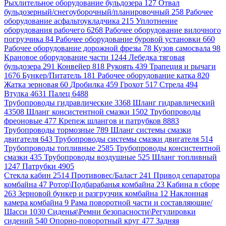
Рыхлительное оборудование бульдозера 127
Отвал
бульдозерный/снегоуборочный/планировочный 258
Рабочее
оборудование асфальтоукладчика 215
Уплотнение
оборудования рабочего 6268
Рабочее оборудование вилочного
погрузчика 84
Рабочее оборудование буровой установки 660
Рабочее оборудование дорожной фрезы 78
Кузов самосвала 98
Крановое оборудование части 1244
Лебедка тяговая
бульдозера 291
Конвейер 818
Рукоять 439
Трапеция и рычаги
1676
Бункер/Питатель 181
Рабочее оборудование катка 820
Жатка зерновая 60
Дробилка 459
Грохот 517
Стрела 494
Втулка 4631
Палец 6488
Трубопроводы гидравлические 3368
Шланг гидравлический
43508
Шланг консистентной смазки 1502
Трубопроводы
фреоновые 477
Крепеж шлангов и патрубков 8883
Трубопроводы тормозные 789
Шланг системы смазки
двигателя 643
Трубопроводы системы смазки двигателя 514
Трубопроводы топливные 2585
Трубопроводы консистентной
смазки 435
Трубопроводы воздушные 525
Шланг топливный
1247
Патрубки 4905
Стекла кабин 2514
Противовес/Баласт 241
Привод сепаратора
комбайна 47
Ротор\Подбарабанья комбайна 23
Кабина в сборе
263
Зерновой бункер и разгрузчик комбайна 12
Наклонная
камера комбайна 9
Рама поворотной части и составляющие/
Шасси 1030
Сиденья\Ремни безопасности\Регулировки
сидений 540
Опорно-поворотный круг 477
Задняя