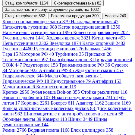
Стац. компр/части 1164
Скреперсистема(sakai) 82
Запасные части и сопутствующие устройства 1032
Стац. генер/части 362
Рекламная продукция 300
Насосы 243
Колесо направляющее части 879
Накладка резиновая 47
Натяжитель гусеницы 988
Каток поддерживающий 1350
Натяжитель гусеницы части 1995
Колесо направляющее 2021
Гусеница части 1441
Ходовая крепеж 3821
Катки части 493
Цепь гусеничная 2302
Звездочка 1874
Каток опорный 2482
Гусеница 4460
Гусеница резиновая 276
Башмак 1456
Тара 15
Моторное РФ 40
Турбинное 35
Присадки 28
Трансмиссионное 597
Трансформаторное 3
Циркуляционное 4
СОЖ 447
Редукторное 153
Трансмиссионное РФ 36
Судовое
34
Моторное 922
Антифриз РФ 45
Жидкости и смазки 457
Гидравлическое 344
Масла общего назначения 1
Гидравлическое РФ 18
Индустриальное 79
Антифриз 153
Медицинские 6
Компрессорное 119
Крепеж 2956
Зубья ковша Bolt-on 355
Стойка рыхлителя 118
Элемент дробящий 107
Ножи и режущие кромки 2315
Губа
литая 17
Коронка 2261
Бокорез 611
Адаптер 1162
Защита 1169
Кольца уплотнительные колесных дисков 83
Диск колесный и
части 982
Шинозащитные и антипробуксовочные цепи 68
Ободные ленты 39
Камеры 113
Шины 3449
Шины
демонтированные 144
Ремни 2766
Водяная помпа 1168
Блок цилиндров 358