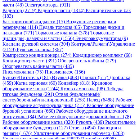
части (48)
Электромоторы (911)
Радиатор (2719)
Радиатор части (1314)
Расширительный бак
(183)
Бак тормозной жидкости (15)
Воздушные ресиверы и
резервуары (114)
Педаль тормоза (85)
Тормозные диски и
накладки (771)
Тормозные клапана (378)
Тормозные
цилиндры, камеры и части (1556)
Энергоаккумуляторы (9)
Клапана рулевой системы (304)
Контроль\Рычаги\Управление
(2159)
Рулевая колонка (367)
Компрессор кондиционера (274)
Кондиционер комплект (68)
Кондиционер части (391)
Обогреватель кабины (279)
Обогреватель кабины части (485)
Пневмоклапан (75)
Пневмонасос (156)
Бункер/Питатель (181)
Втулка (4631)
Грохот (517)
Дробилка
(459)
Жатка зерновая (60)
Конвейер (818)
Крановое
оборудование части (1244)
Кузов самосвала (98)
Лебедка
тяговая бульдозера (291)
Отвал бульдозерный/
снегоуборочный/планировочный (258)
Палец (6488)
Рабочее
оборудование асфальтоукладчика (215)
Рабочее оборудование
буровой установки (660)
Рабочее оборудование вилочного
погрузчика (84)
Рабочее оборудование дорожной фрезы (78)
Рабочее оборудование катка (820)
Рукоять (439)
Рыхлительное
оборудование бульдозера (127)
Стрела (494)
Трапеция и
рычаги (1676)
Уплотнение оборудования рабочего (6268)
Крепеж шлангов и патрубков (8883)
Патрубки (4905)