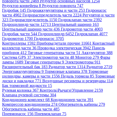
поворота части 2469
Редуктор основных насосов 1254
Редуктор конвейера 8
Редуктор поворота 747
Гидробак 145
Гидроаккумуляторы и части 253
Гидронасос
части 4902
Гидрораспределитель части 2224
Регулятор и части
323
Гидрораспределитель 1150
Гидроклапан части 2392
Гидроцилиндр части 12713
Центральный шарнир 163
Центральный шарнир части 436
Гидромотор части 4003
Гидробак части 544
Гидроцилиндр 6452
Гидроклапан 4077
Гидромотор 1700
Гидронасос 3705
Контроллеры 1592
Приборы/детали прочие 11661
Контактный
коллектор части 36
Проводка электрическая 3942
Панель
приборов 412
Тяговые генераторы части 51
Аккумулятор 388
Система GPS 37
Электромотор части 48
Монитор 279
Фары
лампы 1689
Тяговые генераторы 9
Электромоторы 911
Расширительный бак 183
Радиатор части 1314
Радиатор 2719
Энергоаккумуляторы 9
Тормозные клапана 378
Тормозные
цилиндры, камеры и части 1556
Педаль тормоза 85
Тормозные
диски и накладки 771
Воздушные ресиверы и резервуары 114
Бак тормозной жидкости 15
Рулевая колонка 367
Контроль\Рычаги\Управление 2159
Клапана рулевой системы 304
Кондиционер комплект 68
Кондиционер части 391
Компрессор кондиционера 274
Обогреватель кабины 279
Обогреватель кабины части 485
Пневмонасос 156
Пневмоклапан 75