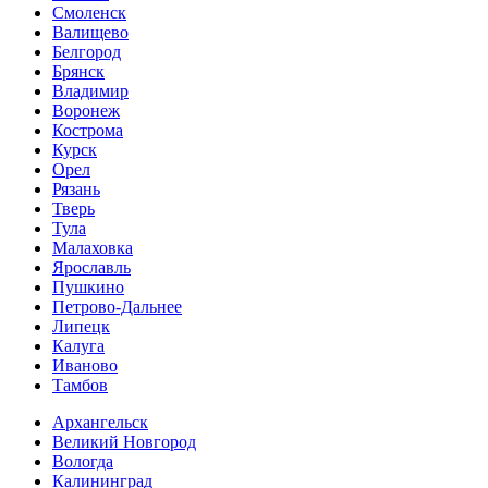
Смоленск
Валищево
Белгород
Брянск
Владимир
Воронеж
Кострома
Курск
Орел
Рязань
Тверь
Тула
Малаховка
Ярославль
Пушкино
Петрово-Дальнее
Липецк
Калуга
Иваново
Тамбов
Архангельск
Великий Новгород
Вологда
Калининград