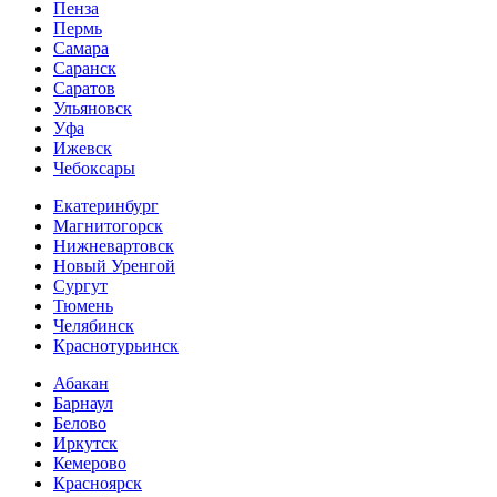
Пенза
Пермь
Самара
Саранск
Саратов
Ульяновск
Уфа
Ижевск
Чебоксары
Екатеринбург
Магнитогорск
Нижневартовск
Новый Уренгой
Сургут
Тюмень
Челябинск
Краснотурьинск
Абакан
Барнаул
Белово
Иркутск
Кемерово
Красноярск