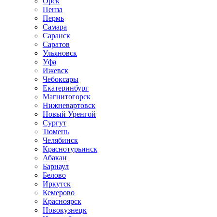
Орск
Пенза
Пермь
Самара
Саранск
Саратов
Ульяновск
Уфа
Ижевск
Чебоксары
Екатеринбург
Магнитогорск
Нижневартовск
Новый Уренгой
Сургут
Тюмень
Челябинск
Краснотурьинск
Абакан
Барнаул
Белово
Иркутск
Кемерово
Красноярск
Новокузнецк