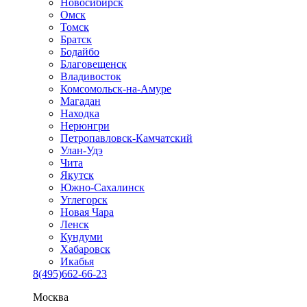
Новосибирск
Омск
Томск
Братск
Бодайбо
Благовещенск
Владивосток
Комсомольск-на-Амуре
Магадан
Находка
Нерюнгри
Петропавловск-Камчатский
Улан-Удэ
Чита
Якутск
Южно-Сахалинск
Углегорск
Новая Чара
Ленск
Кундуми
Хабаровск
Икабья
8(495)662-66-23
Москва