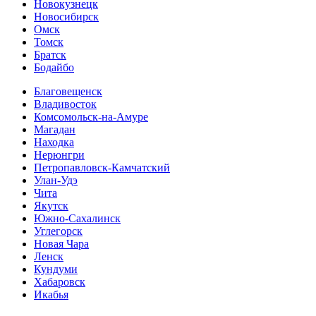
Новокузнецк
Новосибирск
Омск
Томск
Братск
Бодайбо
Благовещенск
Владивосток
Комсомольск-на-Амуре
Магадан
Находка
Нерюнгри
Петропавловск-Камчатский
Улан-Удэ
Чита
Якутск
Южно-Сахалинск
Углегорск
Новая Чара
Ленск
Кундуми
Хабаровск
Икабья