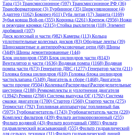
Тара (15)
Трансмиссионное (597)
Трансмиссионное РФ (36)
Трансформаторное (3)
Турбинное (35)
Циркуляционное (4)
Адаптер (1162)
Бокорез (611)
Губа литая (17)
Защита (1169)
Зубья ковша Bolt-on (355)
Коронка (2261)
Крепеж (2956)
Ножи
и режущие кромки (2315)
Стойка рыхлителя (118)
Элемент
дробящий (107)
Диск колесный и части (982)
Камеры (113)
Кольца
уплотнительные колесных дисков (83)
Ободные ленты (39)
Шинозащитные и антипробуксовочные цепи (68)
Шины
(3449)
Шины демонтированные (144)
Блок цилиндров (358)
Блок цилиндров части (8143)
Вентилятор и части (1636)
Водяная помпа (1168)
Водяная
помпа части (673)
Генератор ДВС (1277)
Генератор части (211)
Головка блока цилиндров (610)
Головка блока цилиндров
части/клапана (5349)
Двигатель в сборе (1468)
Двигатель
части прочие (9504)
Коленвал\Распредвал\Распределительные
шестерни (2188)
Ремкомплекты и уплотнения двигателя
(13942)
Ремни (2766)
Система выпуска ОГ (1792)
Система
смазки двигателя (1700)
Стартер (1560)
Стартер части (275)
Термостат (792)
Топливная апппаратура/ топливный бак
(5975)
Турбонагнетатель (1743)
Турбонагнетатель части (220)
Комплект фильтров (439)
Фильтр антикоррозионный (255)
Фильтр водяной (43)
Фильтр воздушный (3881)
Фильтр
гидравлический всасывающий (555)
Фильтр гидравлический
для сельхоз. техники (31)
Фильтр гидравлический линий