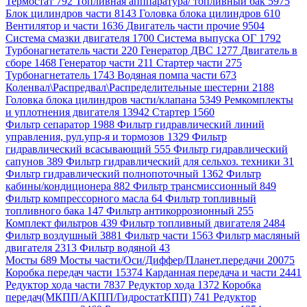
Термостат 792
Топливная апппаратура/ топливный бак 5975
Блок цилиндров части 8143
Головка блока цилиндров 610
Вентилятор и части 1636
Двигатель части прочие 9504
Система смазки двигателя 1700
Система выпуска ОГ 1792
Турбонагнетатель части 220
Генератор ДВС 1277
Двигатель в
сборе 1468
Генератор части 211
Стартер части 275
Турбонагнетатель 1743
Водяная помпа части 673
Коленвал\Распредвал\Распределительные шестерни 2188
Головка блока цилиндров части/клапана 5349
Ремкомплекты
и уплотнения двигателя 13942
Стартер 1560
Фильтр сепаратор 1988
Фильтр гидравлический линий
управления, рул.упр-я и тормозов 1329
Фильтр
гидравлический всасывающий 555
Фильтр гидравлический
сапунов 389
Фильтр гидравлический для сельхоз. техники 31
Фильтр гидравлический полнопоточный 1362
Фильтр
кабины/кондиционера 882
Фильтр трансмиссионный 849
Фильтр компрессорного масла 64
Фильтр топливный
топливного бака 147
Фильтр антикоррозионный 255
Комплект фильтров 439
Фильтр топливный двигателя 2484
Фильтр воздушный 3881
Фильтр части 1563
Фильтр масляный
двигателя 2313
Фильтр водяной 43
Мосты 689
Мосты части/Оси/Диффер/Планет.передачи 20075
Коробка передач части 15374
Карданная передача и части 2441
Редуктор хода части 7837
Редуктор хода 1372
Коробка
передач(МКПП/АКПП/ГидростатКПП) 741
Редуктор