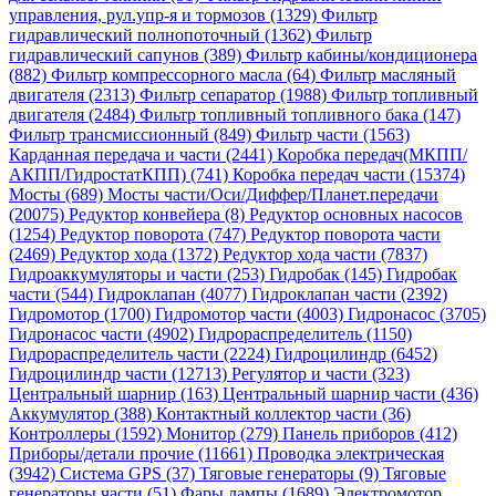
управления, рул.упр-я и тормозов (1329)
Фильтр
гидравлический полнопоточный (1362)
Фильтр
гидравлический сапунов (389)
Фильтр кабины/кондиционера
(882)
Фильтр компрессорного масла (64)
Фильтр масляный
двигателя (2313)
Фильтр сепаратор (1988)
Фильтр топливный
двигателя (2484)
Фильтр топливный топливного бака (147)
Фильтр трансмиссионный (849)
Фильтр части (1563)
Карданная передача и части (2441)
Коробка передач(МКПП/
АКПП/ГидростатКПП) (741)
Коробка передач части (15374)
Мосты (689)
Мосты части/Оси/Диффер/Планет.передачи
(20075)
Редуктор конвейера (8)
Редуктор основных насосов
(1254)
Редуктор поворота (747)
Редуктор поворота части
(2469)
Редуктор хода (1372)
Редуктор хода части (7837)
Гидроаккумуляторы и части (253)
Гидробак (145)
Гидробак
части (544)
Гидроклапан (4077)
Гидроклапан части (2392)
Гидромотор (1700)
Гидромотор части (4003)
Гидронасос (3705)
Гидронасос части (4902)
Гидрораспределитель (1150)
Гидрораспределитель части (2224)
Гидроцилиндр (6452)
Гидроцилиндр части (12713)
Регулятор и части (323)
Центральный шарнир (163)
Центральный шарнир части (436)
Аккумулятор (388)
Контактный коллектор части (36)
Контроллеры (1592)
Монитор (279)
Панель приборов (412)
Приборы/детали прочие (11661)
Проводка электрическая
(3942)
Система GPS (37)
Тяговые генераторы (9)
Тяговые
генераторы части (51)
Фары лампы (1689)
Электромотор