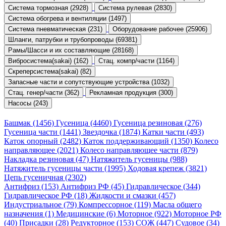
Система тормозная (2928)
Система рулевая (2830)
Система обогрева и вентиляции (1497)
Система пневматическая (231)
Оборудование рабочее (25906)
Шланги, патрубки и трубопроводы (69381)
Рамы/Шасси и их составляющие (28168)
Вибросистема(sakai) (162)
Стац. компр/части (1164)
Скреперсистема(sakai) (82)
Запасные части и сопутствующие устройства (1032)
Стац. генер/части (362)
Рекламная продукция (300)
Насосы (243)
Башмак (1456)
Гусеница (4460)
Гусеница резиновая (276)
Гусеница части (1441)
Звездочка (1874)
Катки части (493)
Каток опорный (2482)
Каток поддерживающий (1350)
Колесо
направляющее (2021)
Колесо направляющее части (879)
Накладка резиновая (47)
Натяжитель гусеницы (988)
Натяжитель гусеницы части (1995)
Ходовая крепеж (3821)
Цепь гусеничная (2302)
Антифриз (153)
Антифриз РФ (45)
Гидравлическое (344)
Гидравлическое РФ (18)
Жидкости и смазки (457)
Индустриальное (79)
Компрессорное (119)
Масла общего
назначения (1)
Медицинские (6)
Моторное (922)
Моторное РФ
(40)
Присадки (28)
Редукторное (153)
СОЖ (447)
Судовое (34)