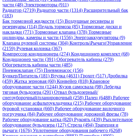
части (48)
Электромоторы (911)
Радиатор (2719)
Радиатор части (1314)
Расширительный бак
(183)
Бак тормозной жидкости (15)
Воздушные ресиверы и
резервуары (114)
Педаль тормоза (85)
Тормозные диски и
накладки (771)
Тормозные клапана (378)
Тормозные
цилиндры, камеры и части (1556)
Энергоаккумуляторы (9)
Клапана рулевой системы (304)
Контроль\Рычаги\Управление
(2159)
Рулевая колонка (367)
Компрессор кондиционера (274)
Кондиционер комплект (68)
Кондиционер части (391)
Обогреватель кабины (279)
Обогреватель кабины части (485)
Пневмоклапан (75)
Пневмонасос (156)
Бункер/Питатель (181)
Втулка (4631)
Грохот (517)
Дробилка
(459)
Жатка зерновая (60)
Конвейер (818)
Крановое
оборудование части (1244)
Кузов самосвала (98)
Лебедка
тяговая бульдозера (291)
Отвал бульдозерный/
снегоуборочный/планировочный (258)
Палец (6488)
Рабочее
оборудование асфальтоукладчика (215)
Рабочее оборудование
буровой установки (660)
Рабочее оборудование вилочного
погрузчика (84)
Рабочее оборудование дорожной фрезы (78)
Рабочее оборудование катка (820)
Рукоять (439)
Рыхлительное
оборудование бульдозера (127)
Стрела (494)
Трапеция и
рычаги (1676)
Уплотнение оборудования рабочего (6268)
Крепеж шлангов и патрубков (8883)
Патрубки (4905)