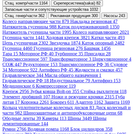
Стац. компр/части 1164
Скреперсистема(sakai) 82
Запасные части и сопутствующие устройства 1032
Стац. генер/части 362
Рекламная продукция 300
Насосы 243
Колесо направляющее части 879
Накладка резиновая 47
Натяжитель гусеницы 988
Каток поддерживающий 1350
Натяжитель гусеницы части 1995
Колесо направляющее 2021
Гусеница части 1441
Ходовая крепеж 3821
Катки части 493
Цепь гусеничная 2302
Звездочка 1874
Каток опорный 2482
Гусеница 4460
Гусеница резиновая 276
Башмак 1456
Тара 15
Моторное РФ 40
Турбинное 35
Присадки 28
Трансмиссионное 597
Трансформаторное 3
Циркуляционное 4
СОЖ 447
Редукторное 153
Трансмиссионное РФ 36
Судовое
34
Моторное 922
Антифриз РФ 45
Жидкости и смазки 457
Гидравлическое 344
Масла общего назначения 1
Гидравлическое РФ 18
Индустриальное 79
Антифриз 153
Медицинские 6
Компрессорное 119
Крепеж 2956
Зубья ковша Bolt-on 355
Стойка рыхлителя 118
Элемент дробящий 107
Ножи и режущие кромки 2315
Губа
литая 17
Коронка 2261
Бокорез 611
Адаптер 1162
Защита 1169
Кольца уплотнительные колесных дисков 83
Диск колесный и
части 982
Шинозащитные и антипробуксовочные цепи 68
Ободные ленты 39
Камеры 113
Шины 3449
Шины
демонтированные 144
Ремни 2766
Водяная помпа 1168
Блок цилиндров 358