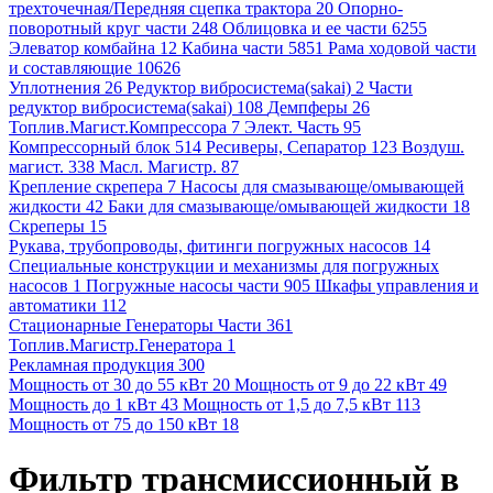
трехточечная/Передняя сцепка трактора 20
Опорно-
поворотный круг части 248
Облицовка и ее части 6255
Элеватор комбайна 12
Кабина части 5851
Рама ходовой части
и составляющие 10626
Уплотнения 26
Редуктор вибросистема(sakai) 2
Части
редуктор вибросистема(sakai) 108
Демпферы 26
Топлив.Магист.Компрессора 7
Элект. Часть 95
Компрессорный блок 514
Ресиверы, Сепаратор 123
Воздуш.
магист. 338
Масл. Магистр. 87
Крепление скрепера 7
Насосы для смазывающе/омывающей
жидкости 42
Баки для смазывающе/омывающей жидкости 18
Скреперы 15
Рукава, трубопроводы, фитинги погружных насосов 14
Специальные конструкции и механизмы для погружных
насосов 1
Погружные насосы части 905
Шкафы управления и
автоматики 112
Стационарные Генераторы Части 361
Топлив.Магистр.Генератора 1
Рекламная продукция 300
Мощность от 30 до 55 кВт 20
Мощность от 9 до 22 кВт 49
Мощность до 1 кВт 43
Мощность от 1,5 до 7,5 кВт 113
Мощность от 75 до 150 кВт 18
Фильтр трансмиссионный в