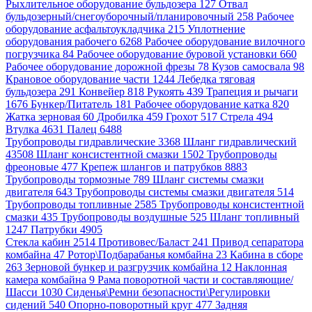
Рыхлительное оборудование бульдозера 127
Отвал
бульдозерный/снегоуборочный/планировочный 258
Рабочее
оборудование асфальтоукладчика 215
Уплотнение
оборудования рабочего 6268
Рабочее оборудование вилочного
погрузчика 84
Рабочее оборудование буровой установки 660
Рабочее оборудование дорожной фрезы 78
Кузов самосвала 98
Крановое оборудование части 1244
Лебедка тяговая
бульдозера 291
Конвейер 818
Рукоять 439
Трапеция и рычаги
1676
Бункер/Питатель 181
Рабочее оборудование катка 820
Жатка зерновая 60
Дробилка 459
Грохот 517
Стрела 494
Втулка 4631
Палец 6488
Трубопроводы гидравлические 3368
Шланг гидравлический
43508
Шланг консистентной смазки 1502
Трубопроводы
фреоновые 477
Крепеж шлангов и патрубков 8883
Трубопроводы тормозные 789
Шланг системы смазки
двигателя 643
Трубопроводы системы смазки двигателя 514
Трубопроводы топливные 2585
Трубопроводы консистентной
смазки 435
Трубопроводы воздушные 525
Шланг топливный
1247
Патрубки 4905
Стекла кабин 2514
Противовес/Баласт 241
Привод сепаратора
комбайна 47
Ротор\Подбарабанья комбайна 23
Кабина в сборе
263
Зерновой бункер и разгрузчик комбайна 12
Наклонная
камера комбайна 9
Рама поворотной части и составляющие/
Шасси 1030
Сиденья\Ремни безопасности\Регулировки
сидений 540
Опорно-поворотный круг 477
Задняя