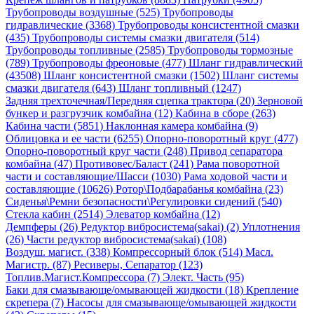
Трубопроводы воздушные (525)
Трубопроводы
гидравлические (3368)
Трубопроводы консистентной смазки
(435)
Трубопроводы системы смазки двигателя (514)
Трубопроводы топливные (2585)
Трубопроводы тормозные
(789)
Трубопроводы фреоновые (477)
Шланг гидравлический
(43508)
Шланг консистентной смазки (1502)
Шланг системы
смазки двигателя (643)
Шланг топливный (1247)
Задняя трехточечная/Передняя сцепка трактора (20)
Зерновой
бункер и разгрузчик комбайна (12)
Кабина в сборе (263)
Кабина части (5851)
Наклонная камера комбайна (9)
Облицовка и ее части (6255)
Опорно-поворотный круг (477)
Опорно-поворотный круг части (248)
Привод сепаратора
комбайна (47)
Противовес/Баласт (241)
Рама поворотной
части и составляющие/Шасси (1030)
Рама ходовой части и
составляющие (10626)
Ротор\Подбарабанья комбайна (23)
Сиденья\Ремни безопасности\Регулировки сидений (540)
Стекла кабин (2514)
Элеватор комбайна (12)
Демпферы (26)
Редуктор вибросистема(sakai) (2)
Уплотнения
(26)
Части редуктор вибросистема(sakai) (108)
Воздуш. магист. (338)
Компрессорный блок (514)
Масл.
Магистр. (87)
Ресиверы, Сепаратор (123)
Топлив.Магист.Компрессора (7)
Элект. Часть (95)
Баки для смазывающе/омывающей жидкости (18)
Крепление
скрепера (7)
Насосы для смазывающе/омывающей жидкости