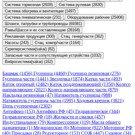
Система тормозная (2928)
Система рулевая (2830)
Система обогрева и вентиляции (1497)
Система пневматическая (231)
Оборудование рабочее (25906)
Шланги, патрубки и трубопроводы (69381)
Рамы/Шасси и их составляющие (28168)
Рекламная продукция (300)
Стац. генер/части (362)
Насосы (243)
Стац. компр/части (1164)
Скреперсистема(sakai) (82)
Запасные части и сопутствующие устройства (1032)
Вибросистема(sakai) (162)
Башмак (1456)
Гусеница (4460)
Гусеница резиновая (276)
Гусеница части (1441)
Звездочка (1874)
Катки части (493)
Каток опорный (2482)
Каток поддерживающий (1350)
Колесо
направляющее (2021)
Колесо направляющее части (879)
Накладка резиновая (47)
Натяжитель гусеницы (988)
Натяжитель гусеницы части (1995)
Ходовая крепеж (3821)
Цепь гусеничная (2302)
Антифриз (153)
Антифриз РФ (45)
Гидравлическое (344)
Гидравлическое РФ (18)
Жидкости и смазки (457)
Индустриальное (79)
Компрессорное (119)
Масла общего
назначения (1)
Медицинские (6)
Моторное (922)
Моторное РФ
(40)
Присадки (28)
Редукторное (153)
СОЖ (447)
Судовое (34)