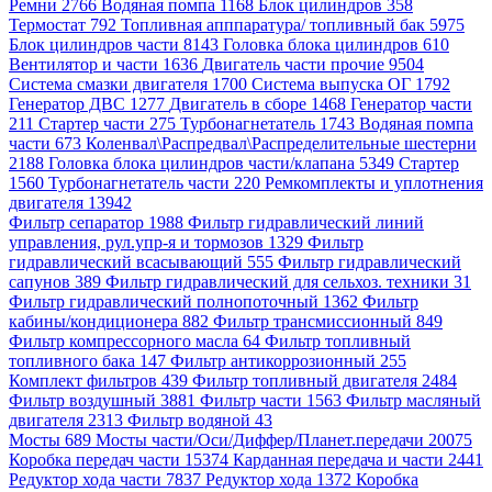
Ремни 2766
Водяная помпа 1168
Блок цилиндров 358
Термостат 792
Топливная апппаратура/ топливный бак 5975
Блок цилиндров части 8143
Головка блока цилиндров 610
Вентилятор и части 1636
Двигатель части прочие 9504
Система смазки двигателя 1700
Система выпуска ОГ 1792
Генератор ДВС 1277
Двигатель в сборе 1468
Генератор части
211
Стартер части 275
Турбонагнетатель 1743
Водяная помпа
части 673
Коленвал\Распредвал\Распределительные шестерни
2188
Головка блока цилиндров части/клапана 5349
Стартер
1560
Турбонагнетатель части 220
Ремкомплекты и уплотнения
двигателя 13942
Фильтр сепаратор 1988
Фильтр гидравлический линий
управления, рул.упр-я и тормозов 1329
Фильтр
гидравлический всасывающий 555
Фильтр гидравлический
сапунов 389
Фильтр гидравлический для сельхоз. техники 31
Фильтр гидравлический полнопоточный 1362
Фильтр
кабины/кондиционера 882
Фильтр трансмиссионный 849
Фильтр компрессорного масла 64
Фильтр топливный
топливного бака 147
Фильтр антикоррозионный 255
Комплект фильтров 439
Фильтр топливный двигателя 2484
Фильтр воздушный 3881
Фильтр части 1563
Фильтр масляный
двигателя 2313
Фильтр водяной 43
Мосты 689
Мосты части/Оси/Диффер/Планет.передачи 20075
Коробка передач части 15374
Карданная передача и части 2441
Редуктор хода части 7837
Редуктор хода 1372
Коробка