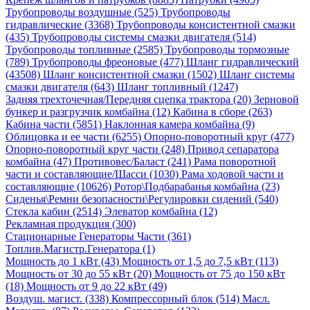
Трубопроводы воздушные (525)
Трубопроводы
гидравлические (3368)
Трубопроводы консистентной смазки
(435)
Трубопроводы системы смазки двигателя (514)
Трубопроводы топливные (2585)
Трубопроводы тормозные
(789)
Трубопроводы фреоновые (477)
Шланг гидравлический
(43508)
Шланг консистентной смазки (1502)
Шланг системы
смазки двигателя (643)
Шланг топливный (1247)
Задняя трехточечная/Передняя сцепка трактора (20)
Зерновой
бункер и разгрузчик комбайна (12)
Кабина в сборе (263)
Кабина части (5851)
Наклонная камера комбайна (9)
Облицовка и ее части (6255)
Опорно-поворотный круг (477)
Опорно-поворотный круг части (248)
Привод сепаратора
комбайна (47)
Противовес/Баласт (241)
Рама поворотной
части и составляющие/Шасси (1030)
Рама ходовой части и
составляющие (10626)
Ротор\Подбарабанья комбайна (23)
Сиденья\Ремни безопасности\Регулировки сидений (540)
Стекла кабин (2514)
Элеватор комбайна (12)
Рекламная продукция (300)
Стационарные Генераторы Части (361)
Топлив.Магистр.Генератора (1)
Мощность до 1 кВт (43)
Мощность от 1,5 до 7,5 кВт (113)
Мощность от 30 до 55 кВт (20)
Мощность от 75 до 150 кВт
(18)
Мощность от 9 до 22 кВт (49)
Воздуш. магист. (338)
Компрессорный блок (514)
Масл.