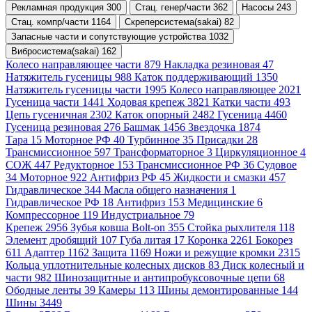
Рекламная продукция 300
Стац. генер/части 362
Насосы 243
Стац. компр/части 1164
Скреперсистема(sakai) 82
Запасные части и сопутствующие устройства 1032
Вибросистема(sakai) 162
Колесо направляющее части 879
Накладка резиновая 47
Натяжитель гусеницы 988
Каток поддерживающий 1350
Натяжитель гусеницы части 1995
Колесо направляющее 2021
Гусеница части 1441
Ходовая крепеж 3821
Катки части 493
Цепь гусеничная 2302
Каток опорный 2482
Гусеница 4460
Гусеница резиновая 276
Башмак 1456
Звездочка 1874
Тара 15
Моторное РФ 40
Турбинное 35
Присадки 28
Трансмиссионное 597
Трансформаторное 3
Циркуляционное 4
СОЖ 447
Редукторное 153
Трансмиссионное РФ 36
Судовое
34
Моторное 922
Антифриз РФ 45
Жидкости и смазки 457
Гидравлическое 344
Масла общего назначения 1
Гидравлическое РФ 18
Антифриз 153
Медицинские 6
Компрессорное 119
Индустриальное 79
Крепеж 2956
Зубья ковша Bolt-on 355
Стойка рыхлителя 118
Элемент дробящий 107
Губа литая 17
Коронка 2261
Бокорез
611
Адаптер 1162
Защита 1169
Ножи и режущие кромки 2315
Кольца уплотнительные колесных дисков 83
Диск колесный и
части 982
Шинозащитные и антипробуксовочные цепи 68
Ободные ленты 39
Камеры 113
Шины демонтированные 144
Шины 3449