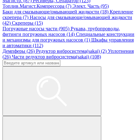
Магистр. (87)
Ресиверы, Сепаратор (123)
Топлив.Магист.Компрессора (7)
Элект. Часть (95)
Баки для смазывающе/омывающей жидкости (18)
Крепление
скрепера (7)
Насосы для смазывающе/омывающей жидкости
(42)
Скреперы (15)
Погружные насосы части (905)
Рукава, трубопроводы,
фитинги погружных насосов (14)
Специальные конструкции
и механизмы для погружных насосов (1)
Шкафы управления
и автоматики (112)
Демпферы (26)
Редуктор вибросистема(sakai) (2)
Уплотнения
(26)
Части редуктор вибросистема(sakai) (108)