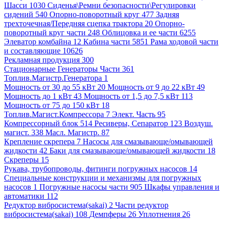
Шасси 1030
Сиденья\Ремни безопасности\Регулировки
сидений 540
Опорно-поворотный круг 477
Задняя
трехточечная/Передняя сцепка трактора 20
Опорно-
поворотный круг части 248
Облицовка и ее части 6255
Элеватор комбайна 12
Кабина части 5851
Рама ходовой части
и составляющие 10626
Рекламная продукция 300
Стационарные Генераторы Части 361
Топлив.Магистр.Генератора 1
Мощность от 30 до 55 кВт 20
Мощность от 9 до 22 кВт 49
Мощность до 1 кВт 43
Мощность от 1,5 до 7,5 кВт 113
Мощность от 75 до 150 кВт 18
Топлив.Магист.Компрессора 7
Элект. Часть 95
Компрессорный блок 514
Ресиверы, Сепаратор 123
Воздуш.
магист. 338
Масл. Магистр. 87
Крепление скрепера 7
Насосы для смазывающе/омывающей
жидкости 42
Баки для смазывающе/омывающей жидкости 18
Скреперы 15
Рукава, трубопроводы, фитинги погружных насосов 14
Специальные конструкции и механизмы для погружных
насосов 1
Погружные насосы части 905
Шкафы управления и
автоматики 112
Редуктор вибросистема(sakai) 2
Части редуктор
вибросистема(sakai) 108
Демпферы 26
Уплотнения 26