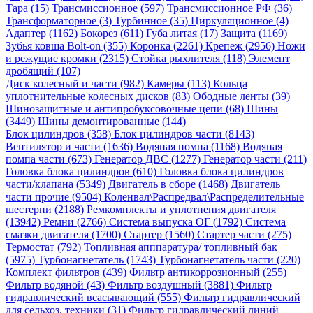
Тара (15)
Трансмиссионное (597)
Трансмиссионное РФ (36)
Трансформаторное (3)
Турбинное (35)
Циркуляционное (4)
Адаптер (1162)
Бокорез (611)
Губа литая (17)
Защита (1169)
Зубья ковша Bolt-on (355)
Коронка (2261)
Крепеж (2956)
Ножи
и режущие кромки (2315)
Стойка рыхлителя (118)
Элемент
дробящий (107)
Диск колесный и части (982)
Камеры (113)
Кольца
уплотнительные колесных дисков (83)
Ободные ленты (39)
Шинозащитные и антипробуксовочные цепи (68)
Шины
(3449)
Шины демонтированные (144)
Блок цилиндров (358)
Блок цилиндров части (8143)
Вентилятор и части (1636)
Водяная помпа (1168)
Водяная
помпа части (673)
Генератор ДВС (1277)
Генератор части (211)
Головка блока цилиндров (610)
Головка блока цилиндров
части/клапана (5349)
Двигатель в сборе (1468)
Двигатель
части прочие (9504)
Коленвал\Распредвал\Распределительные
шестерни (2188)
Ремкомплекты и уплотнения двигателя
(13942)
Ремни (2766)
Система выпуска ОГ (1792)
Система
смазки двигателя (1700)
Стартер (1560)
Стартер части (275)
Термостат (792)
Топливная апппаратура/ топливный бак
(5975)
Турбонагнетатель (1743)
Турбонагнетатель части (220)
Комплект фильтров (439)
Фильтр антикоррозионный (255)
Фильтр водяной (43)
Фильтр воздушный (3881)
Фильтр
гидравлический всасывающий (555)
Фильтр гидравлический
для сельхоз. техники (31)
Фильтр гидравлический линий