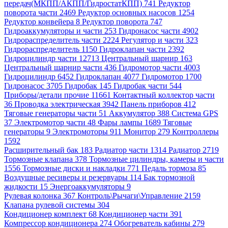
передач(МКПП/АКПП/ГидростатКПП) 741
Редуктор
поворота части 2469
Редуктор основных насосов 1254
Редуктор конвейера 8
Редуктор поворота 747
Гидроаккумуляторы и части 253
Гидронасос части 4902
Гидрораспределитель части 2224
Регулятор и части 323
Гидрораспределитель 1150
Гидроклапан части 2392
Гидроцилиндр части 12713
Центральный шарнир 163
Центральный шарнир части 436
Гидромотор части 4003
Гидроцилиндр 6452
Гидроклапан 4077
Гидромотор 1700
Гидронасос 3705
Гидробак 145
Гидробак части 544
Приборы/детали прочие 11661
Контактный коллектор части
36
Проводка электрическая 3942
Панель приборов 412
Тяговые генераторы части 51
Аккумулятор 388
Система GPS
37
Электромотор части 48
Фары лампы 1689
Тяговые
генераторы 9
Электромоторы 911
Монитор 279
Контроллеры
1592
Расширительный бак 183
Радиатор части 1314
Радиатор 2719
Тормозные клапана 378
Тормозные цилиндры, камеры и части
1556
Тормозные диски и накладки 771
Педаль тормоза 85
Воздушные ресиверы и резервуары 114
Бак тормозной
жидкости 15
Энергоаккумуляторы 9
Рулевая колонка 367
Контроль\Рычаги\Управление 2159
Клапана рулевой системы 304
Кондиционер комплект 68
Кондиционер части 391
Компрессор кондиционера 274
Обогреватель кабины 279