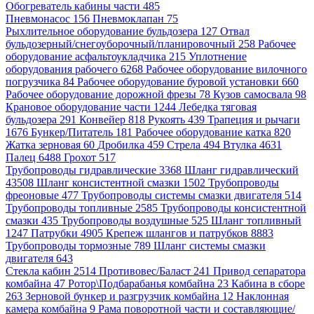
Обогреватель кабины части 485
Пневмонасос 156
Пневмоклапан 75
Рыхлительное оборудование бульдозера 127
Отвал
бульдозерный/снегоуборочный/планировочный 258
Рабочее
оборудование асфальтоукладчика 215
Уплотнение
оборудования рабочего 6268
Рабочее оборудование вилочного
погрузчика 84
Рабочее оборудование буровой установки 660
Рабочее оборудование дорожной фрезы 78
Кузов самосвала 98
Крановое оборудование части 1244
Лебедка тяговая
бульдозера 291
Конвейер 818
Рукоять 439
Трапеция и рычаги
1676
Бункер/Питатель 181
Рабочее оборудование катка 820
Жатка зерновая 60
Дробилка 459
Стрела 494
Втулка 4631
Палец 6488
Грохот 517
Трубопроводы гидравлические 3368
Шланг гидравлический
43508
Шланг консистентной смазки 1502
Трубопроводы
фреоновые 477
Трубопроводы системы смазки двигателя 514
Трубопроводы топливные 2585
Трубопроводы консистентной
смазки 435
Трубопроводы воздушные 525
Шланг топливный
1247
Патрубки 4905
Крепеж шлангов и патрубков 8883
Трубопроводы тормозные 789
Шланг системы смазки
двигателя 643
Стекла кабин 2514
Противовес/Баласт 241
Привод сепаратора
комбайна 47
Ротор\Подбарабанья комбайна 23
Кабина в сборе
263
Зерновой бункер и разгрузчик комбайна 12
Наклонная
камера комбайна 9
Рама поворотной части и составляющие/