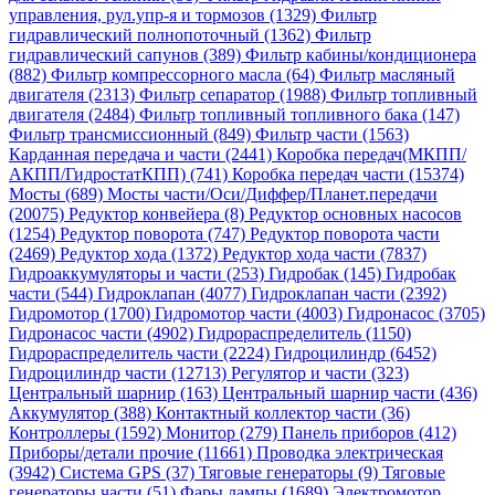
управления, рул.упр-я и тормозов (1329)
Фильтр
гидравлический полнопоточный (1362)
Фильтр
гидравлический сапунов (389)
Фильтр кабины/кондиционера
(882)
Фильтр компрессорного масла (64)
Фильтр масляный
двигателя (2313)
Фильтр сепаратор (1988)
Фильтр топливный
двигателя (2484)
Фильтр топливный топливного бака (147)
Фильтр трансмиссионный (849)
Фильтр части (1563)
Карданная передача и части (2441)
Коробка передач(МКПП/
АКПП/ГидростатКПП) (741)
Коробка передач части (15374)
Мосты (689)
Мосты части/Оси/Диффер/Планет.передачи
(20075)
Редуктор конвейера (8)
Редуктор основных насосов
(1254)
Редуктор поворота (747)
Редуктор поворота части
(2469)
Редуктор хода (1372)
Редуктор хода части (7837)
Гидроаккумуляторы и части (253)
Гидробак (145)
Гидробак
части (544)
Гидроклапан (4077)
Гидроклапан части (2392)
Гидромотор (1700)
Гидромотор части (4003)
Гидронасос (3705)
Гидронасос части (4902)
Гидрораспределитель (1150)
Гидрораспределитель части (2224)
Гидроцилиндр (6452)
Гидроцилиндр части (12713)
Регулятор и части (323)
Центральный шарнир (163)
Центральный шарнир части (436)
Аккумулятор (388)
Контактный коллектор части (36)
Контроллеры (1592)
Монитор (279)
Панель приборов (412)
Приборы/детали прочие (11661)
Проводка электрическая
(3942)
Система GPS (37)
Тяговые генераторы (9)
Тяговые
генераторы части (51)
Фары лампы (1689)
Электромотор