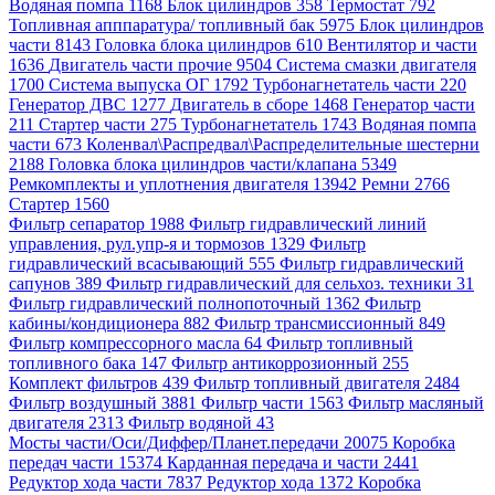
Водяная помпа 1168
Блок цилиндров 358
Термостат 792
Топливная апппаратура/ топливный бак 5975
Блок цилиндров
части 8143
Головка блока цилиндров 610
Вентилятор и части
1636
Двигатель части прочие 9504
Система смазки двигателя
1700
Система выпуска ОГ 1792
Турбонагнетатель части 220
Генератор ДВС 1277
Двигатель в сборе 1468
Генератор части
211
Стартер части 275
Турбонагнетатель 1743
Водяная помпа
части 673
Коленвал\Распредвал\Распределительные шестерни
2188
Головка блока цилиндров части/клапана 5349
Ремкомплекты и уплотнения двигателя 13942
Ремни 2766
Стартер 1560
Фильтр сепаратор 1988
Фильтр гидравлический линий
управления, рул.упр-я и тормозов 1329
Фильтр
гидравлический всасывающий 555
Фильтр гидравлический
сапунов 389
Фильтр гидравлический для сельхоз. техники 31
Фильтр гидравлический полнопоточный 1362
Фильтр
кабины/кондиционера 882
Фильтр трансмиссионный 849
Фильтр компрессорного масла 64
Фильтр топливный
топливного бака 147
Фильтр антикоррозионный 255
Комплект фильтров 439
Фильтр топливный двигателя 2484
Фильтр воздушный 3881
Фильтр части 1563
Фильтр масляный
двигателя 2313
Фильтр водяной 43
Мосты части/Оси/Диффер/Планет.передачи 20075
Коробка
передач части 15374
Карданная передача и части 2441
Редуктор хода части 7837
Редуктор хода 1372
Коробка