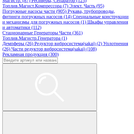
Магистр. (87)
Ресиверы, Сепаратор (123)
Топлив.Магист.Компрессора (7)
Элект. Часть (95)
Погружные насосы части (905)
Рукава, трубопроводы,
фитинги погружных насосов (14)
Специальные конструкции
и механизмы для погружных насосов (1)
Шкафы управления
и автоматики (112)
Стационарные Генераторы Части (361)
Топлив.Магистр.Генератора (1)
Демпферы (26)
Редуктор вибросистема(sakai) (2)
Уплотнения
(26)
Части редуктор вибросистема(sakai) (108)
Рекламная продукция (300)