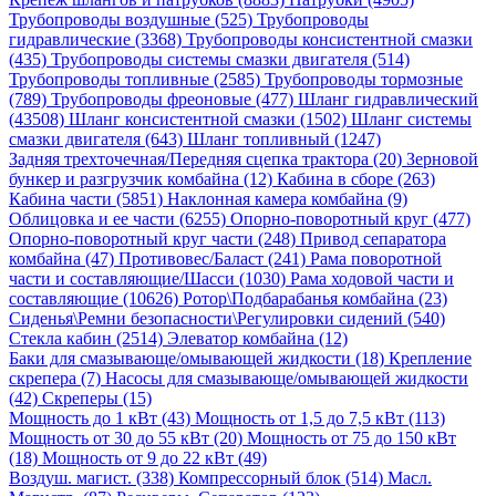
Трубопроводы воздушные (525)
Трубопроводы
гидравлические (3368)
Трубопроводы консистентной смазки
(435)
Трубопроводы системы смазки двигателя (514)
Трубопроводы топливные (2585)
Трубопроводы тормозные
(789)
Трубопроводы фреоновые (477)
Шланг гидравлический
(43508)
Шланг консистентной смазки (1502)
Шланг системы
смазки двигателя (643)
Шланг топливный (1247)
Задняя трехточечная/Передняя сцепка трактора (20)
Зерновой
бункер и разгрузчик комбайна (12)
Кабина в сборе (263)
Кабина части (5851)
Наклонная камера комбайна (9)
Облицовка и ее части (6255)
Опорно-поворотный круг (477)
Опорно-поворотный круг части (248)
Привод сепаратора
комбайна (47)
Противовес/Баласт (241)
Рама поворотной
части и составляющие/Шасси (1030)
Рама ходовой части и
составляющие (10626)
Ротор\Подбарабанья комбайна (23)
Сиденья\Ремни безопасности\Регулировки сидений (540)
Стекла кабин (2514)
Элеватор комбайна (12)
Баки для смазывающе/омывающей жидкости (18)
Крепление
скрепера (7)
Насосы для смазывающе/омывающей жидкости
(42)
Скреперы (15)
Мощность до 1 кВт (43)
Мощность от 1,5 до 7,5 кВт (113)
Мощность от 30 до 55 кВт (20)
Мощность от 75 до 150 кВт
(18)
Мощность от 9 до 22 кВт (49)
Воздуш. магист. (338)
Компрессорный блок (514)
Масл.