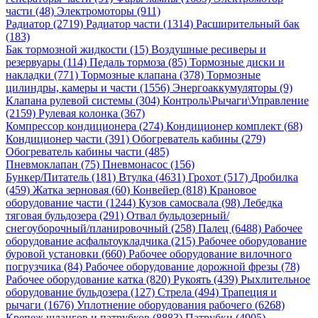
части (48)
Электромоторы (911)
Радиатор (2719)
Радиатор части (1314)
Расширительный бак
(183)
Бак тормозной жидкости (15)
Воздушные ресиверы и
резервуары (114)
Педаль тормоза (85)
Тормозные диски и
накладки (771)
Тормозные клапана (378)
Тормозные
цилиндры, камеры и части (1556)
Энергоаккумуляторы (9)
Клапана рулевой системы (304)
Контроль\Рычаги\Управление
(2159)
Рулевая колонка (367)
Компрессор кондиционера (274)
Кондиционер комплект (68)
Кондиционер части (391)
Обогреватель кабины (279)
Обогреватель кабины части (485)
Пневмоклапан (75)
Пневмонасос (156)
Бункер/Питатель (181)
Втулка (4631)
Грохот (517)
Дробилка
(459)
Жатка зерновая (60)
Конвейер (818)
Крановое
оборудование части (1244)
Кузов самосвала (98)
Лебедка
тяговая бульдозера (291)
Отвал бульдозерный/
снегоуборочный/планировочный (258)
Палец (6488)
Рабочее
оборудование асфальтоукладчика (215)
Рабочее оборудование
буровой установки (660)
Рабочее оборудование вилочного
погрузчика (84)
Рабочее оборудование дорожной фрезы (78)
Рабочее оборудование катка (820)
Рукоять (439)
Рыхлительное
оборудование бульдозера (127)
Стрела (494)
Трапеция и
рычаги (1676)
Уплотнение оборудования рабочего (6268)
Крепеж шлангов и патрубков (8883)
Патрубки (4905)