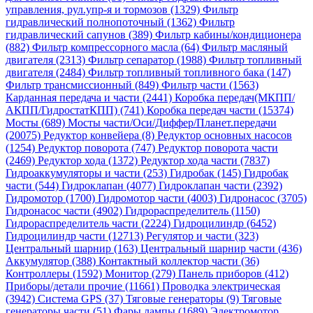
управления, рул.упр-я и тормозов (1329)
Фильтр
гидравлический полнопоточный (1362)
Фильтр
гидравлический сапунов (389)
Фильтр кабины/кондиционера
(882)
Фильтр компрессорного масла (64)
Фильтр масляный
двигателя (2313)
Фильтр сепаратор (1988)
Фильтр топливный
двигателя (2484)
Фильтр топливный топливного бака (147)
Фильтр трансмиссионный (849)
Фильтр части (1563)
Карданная передача и части (2441)
Коробка передач(МКПП/
АКПП/ГидростатКПП) (741)
Коробка передач части (15374)
Мосты (689)
Мосты части/Оси/Диффер/Планет.передачи
(20075)
Редуктор конвейера (8)
Редуктор основных насосов
(1254)
Редуктор поворота (747)
Редуктор поворота части
(2469)
Редуктор хода (1372)
Редуктор хода части (7837)
Гидроаккумуляторы и части (253)
Гидробак (145)
Гидробак
части (544)
Гидроклапан (4077)
Гидроклапан части (2392)
Гидромотор (1700)
Гидромотор части (4003)
Гидронасос (3705)
Гидронасос части (4902)
Гидрораспределитель (1150)
Гидрораспределитель части (2224)
Гидроцилиндр (6452)
Гидроцилиндр части (12713)
Регулятор и части (323)
Центральный шарнир (163)
Центральный шарнир части (436)
Аккумулятор (388)
Контактный коллектор части (36)
Контроллеры (1592)
Монитор (279)
Панель приборов (412)
Приборы/детали прочие (11661)
Проводка электрическая
(3942)
Система GPS (37)
Тяговые генераторы (9)
Тяговые
генераторы части (51)
Фары лампы (1689)
Электромотор