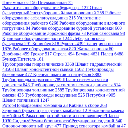
Пневмонасос 156
Пневмоклапан 75
Рыхлительное оборудование бульдозера 127
Отвал
бульдозерный/снегоуборочный/планировочный 258
Рабочее
оборудование асфальтоукладчика 215
Уплотнение
оборудования рабочего 6268
Рабочее оборудование вилочного
погрузчика 84
Рабочее оборудование буровой установки 660
Рабочее оборудование дорожной фрезы 78
Кузов самосвала 98
Крановое оборудование части 1244
Лебедка тяговая
бульдозера 291
Конвейер 818
Рукоять 439
Трапеция и рычаги
1676
Рабочее оборудование катка 820
Жатка зерновая 60
Дробилка 459
Грохот 517
Стрела 494
Втулка 4631
Палец 6488
Бункер/Питатель 181
Трубопроводы гидравлические 3368
Шланг гидравлический
43508
Шланг консистентной смазки 1502
Трубопроводы
фреоновые 477
Крепеж шлангов и патрубков 8883
Трубопроводы тормозные 789
Шланг системы смазки
двигателя 643
Трубопроводы системы смазки двигателя 514
Трубопроводы топливные 2585
Трубопроводы консистентной
смазки 435
Трубопроводы воздушные 525
Патрубки 4905
Шланг топливный 1247
Ротор\Подбарабанья комбайна 23
Кабина в сборе 263
Зерновой бункер и разгрузчик комбайна 12
Наклонная камера
комбайна 9
Рама поворотной части и составляющие/Шасси
1030
Сиденья\Ремни безопасности\Регулировки сидений 540
Опорно-поворотный круг 477
Привод сепаратора комбайна 47