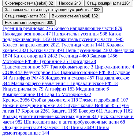
Скреперсистема(sakai) 82
Насосы 243
Стац. компр/части 1164
Запасные части и сопутствующие устройства 1032
Стац. генер/части 362
Вибросистема(sakai) 162
Рекламная продукция 300
Гусеница резиновая 276
Колесо направляющее части 879
Накладка резиновая 47
Натяжитель гусеницы 988
Каток
поддерживающий 1350
Натяжитель гусеницы части 1995
Колесо направляющее 2021
Гусеница части 1441
Ходовая
крепеж 3821
Катки части 493
Цепь гусеничная 2302
Звездочка
1874
Каток опорный 2482
Гусеница 4460
Башмак 1456
Моторное РФ 40
Турбинное 35
Присадки 28
Трансмиссионное 597
Трансформаторное 3
Циркуляционное 4
СОЖ 447
Редукторное 153
Трансмиссионное РФ 36
Судовое
34
Антифриз РФ 45
Жидкости и смазки 457
Гидравлическое
344
Масла общего назначения 1
Гидравлическое РФ 18
Индустриальное 79
Антифриз 153
Медицинские 6
Компрессорное 119
Тара 15
Моторное 922
Крепеж 2956
Стойка рыхлителя 118
Элемент дробящий 107
Ножи и режущие кромки 2315
Зубья ковша Bolt-on 355
Губа
литая 17
Коронка 2261
Защита 1169
Бокорез 611
Адаптер 1162
Кольца уплотнительные колесных дисков 83
Диск колесный и
части 982
Шинозащитные и антипробуксовочные цепи 68
Ободные ленты 39
Камеры 113
Шины 3449
Шины
демонтированные 144