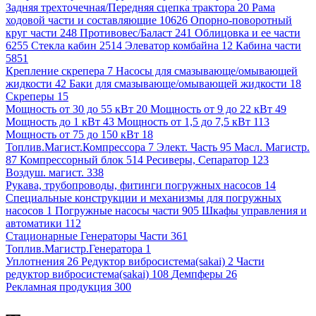
Задняя трехточечная/Передняя сцепка трактора 20
Рама
ходовой части и составляющие 10626
Опорно-поворотный
круг части 248
Противовес/Баласт 241
Облицовка и ее части
6255
Стекла кабин 2514
Элеватор комбайна 12
Кабина части
5851
Крепление скрепера 7
Насосы для смазывающе/омывающей
жидкости 42
Баки для смазывающе/омывающей жидкости 18
Скреперы 15
Мощность от 30 до 55 кВт 20
Мощность от 9 до 22 кВт 49
Мощность до 1 кВт 43
Мощность от 1,5 до 7,5 кВт 113
Мощность от 75 до 150 кВт 18
Топлив.Магист.Компрессора 7
Элект. Часть 95
Масл. Магистр.
87
Компрессорный блок 514
Ресиверы, Сепаратор 123
Воздуш. магист. 338
Рукава, трубопроводы, фитинги погружных насосов 14
Специальные конструкции и механизмы для погружных
насосов 1
Погружные насосы части 905
Шкафы управления и
автоматики 112
Стационарные Генераторы Части 361
Топлив.Магистр.Генератора 1
Уплотнения 26
Редуктор вибросистема(sakai) 2
Части
редуктор вибросистема(sakai) 108
Демпферы 26
Рекламная продукция 300