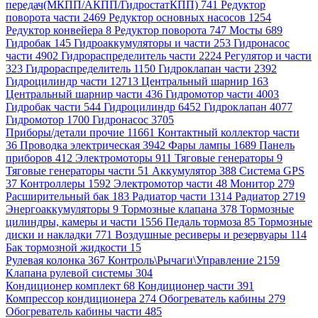
передач(МКПП/АКПП/ГидростатКПП) 741
Редуктор
поворота части 2469
Редуктор основных насосов 1254
Редуктор конвейера 8
Редуктор поворота 747
Мосты 689
Гидробак 145
Гидроаккумуляторы и части 253
Гидронасос
части 4902
Гидрораспределитель части 2224
Регулятор и части
323
Гидрораспределитель 1150
Гидроклапан части 2392
Гидроцилиндр части 12713
Центральный шарнир 163
Центральный шарнир части 436
Гидромотор части 4003
Гидробак части 544
Гидроцилиндр 6452
Гидроклапан 4077
Гидромотор 1700
Гидронасос 3705
Приборы/детали прочие 11661
Контактный коллектор части
36
Проводка электрическая 3942
Фары лампы 1689
Панель
приборов 412
Электромоторы 911
Тяговые генераторы 9
Тяговые генераторы части 51
Аккумулятор 388
Система GPS
37
Контроллеры 1592
Электромотор части 48
Монитор 279
Расширительный бак 183
Радиатор части 1314
Радиатор 2719
Энергоаккумуляторы 9
Тормозные клапана 378
Тормозные
цилиндры, камеры и части 1556
Педаль тормоза 85
Тормозные
диски и накладки 771
Воздушные ресиверы и резервуары 114
Бак тормозной жидкости 15
Рулевая колонка 367
Контроль\Рычаги\Управление 2159
Клапана рулевой системы 304
Кондиционер комплект 68
Кондиционер части 391
Компрессор кондиционера 274
Обогреватель кабины 279
Обогреватель кабины части 485