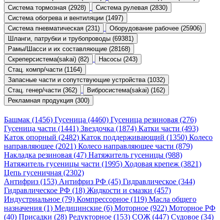
Система тормозная (2928)
Система рулевая (2830)
Система обогрева и вентиляции (1497)
Система пневматическая (231)
Оборудование рабочее (25906)
Шланги, патрубки и трубопроводы (69381)
Рамы/Шасси и их составляющие (28168)
Скреперсистема(sakai) (82)
Насосы (243)
Стац. компр/части (1164)
Запасные части и сопутствующие устройства (1032)
Стац. генер/части (362)
Вибросистема(sakai) (162)
Рекламная продукция (300)
Башмак (1456)
Гусеница (4460)
Гусеница резиновая (276)
Гусеница части (1441)
Звездочка (1874)
Катки части (493)
Каток опорный (2482)
Каток поддерживающий (1350)
Колесо
направляющее (2021)
Колесо направляющее части (879)
Накладка резиновая (47)
Натяжитель гусеницы (988)
Натяжитель гусеницы части (1995)
Ходовая крепеж (3821)
Цепь гусеничная (2302)
Антифриз (153)
Антифриз РФ (45)
Гидравлическое (344)
Гидравлическое РФ (18)
Жидкости и смазки (457)
Индустриальное (79)
Компрессорное (119)
Масла общего
назначения (1)
Медицинские (6)
Моторное (922)
Моторное РФ
(40)
Присадки (28)
Редукторное (153)
СОЖ (447)
Судовое (34)