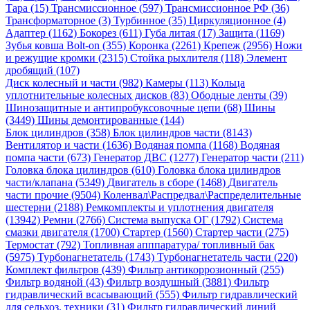
Тара (15)
Трансмиссионное (597)
Трансмиссионное РФ (36)
Трансформаторное (3)
Турбинное (35)
Циркуляционное (4)
Адаптер (1162)
Бокорез (611)
Губа литая (17)
Защита (1169)
Зубья ковша Bolt-on (355)
Коронка (2261)
Крепеж (2956)
Ножи
и режущие кромки (2315)
Стойка рыхлителя (118)
Элемент
дробящий (107)
Диск колесный и части (982)
Камеры (113)
Кольца
уплотнительные колесных дисков (83)
Ободные ленты (39)
Шинозащитные и антипробуксовочные цепи (68)
Шины
(3449)
Шины демонтированные (144)
Блок цилиндров (358)
Блок цилиндров части (8143)
Вентилятор и части (1636)
Водяная помпа (1168)
Водяная
помпа части (673)
Генератор ДВС (1277)
Генератор части (211)
Головка блока цилиндров (610)
Головка блока цилиндров
части/клапана (5349)
Двигатель в сборе (1468)
Двигатель
части прочие (9504)
Коленвал\Распредвал\Распределительные
шестерни (2188)
Ремкомплекты и уплотнения двигателя
(13942)
Ремни (2766)
Система выпуска ОГ (1792)
Система
смазки двигателя (1700)
Стартер (1560)
Стартер части (275)
Термостат (792)
Топливная апппаратура/ топливный бак
(5975)
Турбонагнетатель (1743)
Турбонагнетатель части (220)
Комплект фильтров (439)
Фильтр антикоррозионный (255)
Фильтр водяной (43)
Фильтр воздушный (3881)
Фильтр
гидравлический всасывающий (555)
Фильтр гидравлический
для сельхоз. техники (31)
Фильтр гидравлический линий