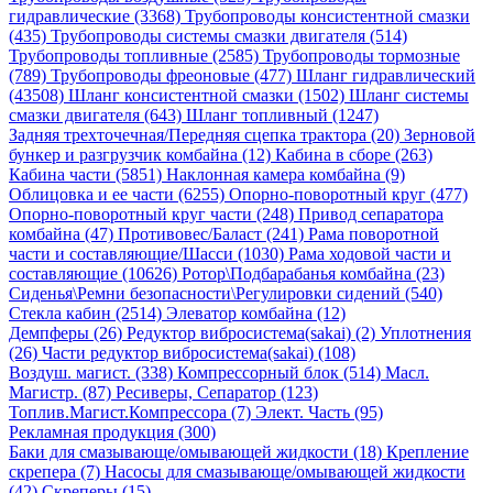
гидравлические (3368)
Трубопроводы консистентной смазки
(435)
Трубопроводы системы смазки двигателя (514)
Трубопроводы топливные (2585)
Трубопроводы тормозные
(789)
Трубопроводы фреоновые (477)
Шланг гидравлический
(43508)
Шланг консистентной смазки (1502)
Шланг системы
смазки двигателя (643)
Шланг топливный (1247)
Задняя трехточечная/Передняя сцепка трактора (20)
Зерновой
бункер и разгрузчик комбайна (12)
Кабина в сборе (263)
Кабина части (5851)
Наклонная камера комбайна (9)
Облицовка и ее части (6255)
Опорно-поворотный круг (477)
Опорно-поворотный круг части (248)
Привод сепаратора
комбайна (47)
Противовес/Баласт (241)
Рама поворотной
части и составляющие/Шасси (1030)
Рама ходовой части и
составляющие (10626)
Ротор\Подбарабанья комбайна (23)
Сиденья\Ремни безопасности\Регулировки сидений (540)
Стекла кабин (2514)
Элеватор комбайна (12)
Демпферы (26)
Редуктор вибросистема(sakai) (2)
Уплотнения
(26)
Части редуктор вибросистема(sakai) (108)
Воздуш. магист. (338)
Компрессорный блок (514)
Масл.
Магистр. (87)
Ресиверы, Сепаратор (123)
Топлив.Магист.Компрессора (7)
Элект. Часть (95)
Рекламная продукция (300)
Баки для смазывающе/омывающей жидкости (18)
Крепление
скрепера (7)
Насосы для смазывающе/омывающей жидкости
(42)
Скреперы (15)