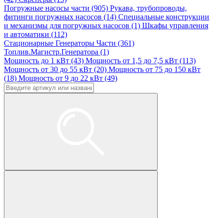
Погружные насосы части (905)
Рукава, трубопроводы,
фитинги погружных насосов (14)
Специальные конструкции
и механизмы для погружных насосов (1)
Шкафы управления
и автоматики (112)
Стационарные Генераторы Части (361)
Топлив.Магистр.Генератора (1)
Мощность до 1 кВт (43)
Мощность от 1,5 до 7,5 кВт (113)
Мощность от 30 до 55 кВт (20)
Мощность от 75 до 150 кВт
(18)
Мощность от 9 до 22 кВт (49)