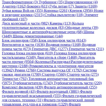
Трансформаторное (3)
Турбинное (35)
Циркуляционное (4)
Адаптер (1162)
Бокорез (611)
Губа литая (17)
Защита (1169)
Зубья ковша Bolt-on (355)
Коронка (2261)
Крепеж (2956)
Ножи
и режущие кромки (2315)
Стойка рыхлителя (118)
Элемент
дробящий (107)
Диск колесный и части (982)
Камеры (113)
Кольца
уплотнительные колесных дисков (83)
Ободные ленты (39)
Шинозащитные и антипробуксовочные цепи (68)
Шины
(3449)
Шины демонтированные (144)
Блок цилиндров (358)
Блок цилиндров части (8143)
Вентилятор и части (1636)
Водяная помпа (1168)
Водяная
помпа части (673)
Генератор ДВС (1277)
Генератор части (211)
Головка блока цилиндров (610)
Головка блока цилиндров
части/клапана (5349)
Двигатель в сборе (1468)
Двигатель
части прочие (9504)
Коленвал\Распредвал\Распределительные
шестерни (2188)
Ремкомплекты и уплотнения двигателя
(13942)
Ремни (2766)
Система выпуска ОГ (1792)
Система
смазки двигателя (1700)
Стартер (1560)
Стартер части (275)
Термостат (792)
Топливная апппаратура/ топливный бак
(5975)
Турбонагнетатель (1743)
Турбонагнетатель части (220)
Комплект фильтров (439)
Фильтр антикоррозионный (255)
Фильтр водяной (43)
Фильтр воздушный (3881)
Фильтр
гидравлический всасывающий (555)
Фильтр гидравлический
для сельхоз. техники (31)
Фильтр гидравлический линий
управления, рул.упр-я и тормозов (1329)
Фильтр