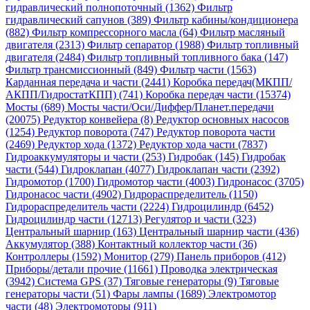
гидравлический полнопоточный (1362)
Фильтр
гидравлический сапунов (389)
Фильтр кабины/кондиционера
(882)
Фильтр компрессорного масла (64)
Фильтр масляный
двигателя (2313)
Фильтр сепаратор (1988)
Фильтр топливный
двигателя (2484)
Фильтр топливный топливного бака (147)
Фильтр трансмиссионный (849)
Фильтр части (1563)
Карданная передача и части (2441)
Коробка передач(МКПП/
АКПП/ГидростатКПП) (741)
Коробка передач части (15374)
Мосты (689)
Мосты части/Оси/Диффер/Планет.передачи
(20075)
Редуктор конвейера (8)
Редуктор основных насосов
(1254)
Редуктор поворота (747)
Редуктор поворота части
(2469)
Редуктор хода (1372)
Редуктор хода части (7837)
Гидроаккумуляторы и части (253)
Гидробак (145)
Гидробак
части (544)
Гидроклапан (4077)
Гидроклапан части (2392)
Гидромотор (1700)
Гидромотор части (4003)
Гидронасос (3705)
Гидронасос части (4902)
Гидрораспределитель (1150)
Гидрораспределитель части (2224)
Гидроцилиндр (6452)
Гидроцилиндр части (12713)
Регулятор и части (323)
Центральный шарнир (163)
Центральный шарнир части (436)
Аккумулятор (388)
Контактный коллектор части (36)
Контроллеры (1592)
Монитор (279)
Панель приборов (412)
Приборы/детали прочие (11661)
Проводка электрическая
(3942)
Система GPS (37)
Тяговые генераторы (9)
Тяговые
генераторы части (51)
Фары лампы (1689)
Электромотор
части (48)
Электромоторы (911)