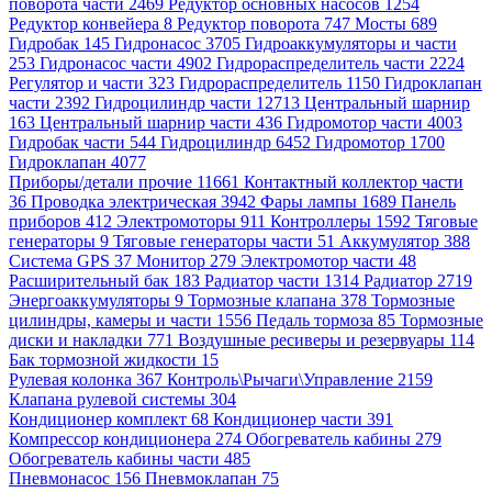
поворота части 2469
Редуктор основных насосов 1254
Редуктор конвейера 8
Редуктор поворота 747
Мосты 689
Гидробак 145
Гидронасос 3705
Гидроаккумуляторы и части
253
Гидронасос части 4902
Гидрораспределитель части 2224
Регулятор и части 323
Гидрораспределитель 1150
Гидроклапан
части 2392
Гидроцилиндр части 12713
Центральный шарнир
163
Центральный шарнир части 436
Гидромотор части 4003
Гидробак части 544
Гидроцилиндр 6452
Гидромотор 1700
Гидроклапан 4077
Приборы/детали прочие 11661
Контактный коллектор части
36
Проводка электрическая 3942
Фары лампы 1689
Панель
приборов 412
Электромоторы 911
Контроллеры 1592
Тяговые
генераторы 9
Тяговые генераторы части 51
Аккумулятор 388
Система GPS 37
Монитор 279
Электромотор части 48
Расширительный бак 183
Радиатор части 1314
Радиатор 2719
Энергоаккумуляторы 9
Тормозные клапана 378
Тормозные
цилиндры, камеры и части 1556
Педаль тормоза 85
Тормозные
диски и накладки 771
Воздушные ресиверы и резервуары 114
Бак тормозной жидкости 15
Рулевая колонка 367
Контроль\Рычаги\Управление 2159
Клапана рулевой системы 304
Кондиционер комплект 68
Кондиционер части 391
Компрессор кондиционера 274
Обогреватель кабины 279
Обогреватель кабины части 485
Пневмонасос 156
Пневмоклапан 75