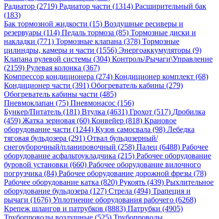
Радиатор (2719)
Радиатор части (1314)
Расширительный бак
(183)
Бак тормозной жидкости (15)
Воздушные ресиверы и
резервуары (114)
Педаль тормоза (85)
Тормозные диски и
накладки (771)
Тормозные клапана (378)
Тормозные
цилиндры, камеры и части (1556)
Энергоаккумуляторы (9)
Клапана рулевой системы (304)
Контроль\Рычаги\Управление
(2159)
Рулевая колонка (367)
Компрессор кондиционера (274)
Кондиционер комплект (68)
Кондиционер части (391)
Обогреватель кабины (279)
Обогреватель кабины части (485)
Пневмоклапан (75)
Пневмонасос (156)
Бункер/Питатель (181)
Втулка (4631)
Грохот (517)
Дробилка
(459)
Жатка зерновая (60)
Конвейер (818)
Крановое
оборудование части (1244)
Кузов самосвала (98)
Лебедка
тяговая бульдозера (291)
Отвал бульдозерный/
снегоуборочный/планировочный (258)
Палец (6488)
Рабочее
оборудование асфальтоукладчика (215)
Рабочее оборудование
буровой установки (660)
Рабочее оборудование вилочного
погрузчика (84)
Рабочее оборудование дорожной фрезы (78)
Рабочее оборудование катка (820)
Рукоять (439)
Рыхлительное
оборудование бульдозера (127)
Стрела (494)
Трапеция и
рычаги (1676)
Уплотнение оборудования рабочего (6268)
Крепеж шлангов и патрубков (8883)
Патрубки (4905)
Трубопроводы воздушные (525)
Трубопроводы