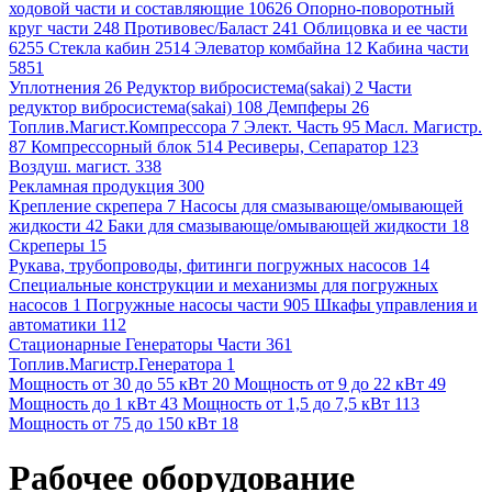
ходовой части и составляющие 10626
Опорно-поворотный
круг части 248
Противовес/Баласт 241
Облицовка и ее части
6255
Стекла кабин 2514
Элеватор комбайна 12
Кабина части
5851
Уплотнения 26
Редуктор вибросистема(sakai) 2
Части
редуктор вибросистема(sakai) 108
Демпферы 26
Топлив.Магист.Компрессора 7
Элект. Часть 95
Масл. Магистр.
87
Компрессорный блок 514
Ресиверы, Сепаратор 123
Воздуш. магист. 338
Рекламная продукция 300
Крепление скрепера 7
Насосы для смазывающе/омывающей
жидкости 42
Баки для смазывающе/омывающей жидкости 18
Скреперы 15
Рукава, трубопроводы, фитинги погружных насосов 14
Специальные конструкции и механизмы для погружных
насосов 1
Погружные насосы части 905
Шкафы управления и
автоматики 112
Стационарные Генераторы Части 361
Топлив.Магистр.Генератора 1
Мощность от 30 до 55 кВт 20
Мощность от 9 до 22 кВт 49
Мощность до 1 кВт 43
Мощность от 1,5 до 7,5 кВт 113
Мощность от 75 до 150 кВт 18
Рабочее оборудование