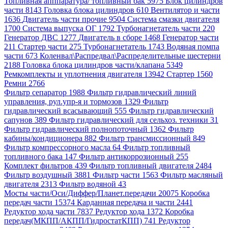
Топливная апппаратура/ топливный бак 5975
Блок цилиндров
части 8143
Головка блока цилиндров 610
Вентилятор и части
1636
Двигатель части прочие 9504
Система смазки двигателя
1700
Система выпуска ОГ 1792
Турбонагнетатель части 220
Генератор ДВС 1277
Двигатель в сборе 1468
Генератор части
211
Стартер части 275
Турбонагнетатель 1743
Водяная помпа
части 673
Коленвал\Распредвал\Распределительные шестерни
2188
Головка блока цилиндров части/клапана 5349
Ремкомплекты и уплотнения двигателя 13942
Стартер 1560
Ремни 2766
Фильтр сепаратор 1988
Фильтр гидравлический линий
управления, рул.упр-я и тормозов 1329
Фильтр
гидравлический всасывающий 555
Фильтр гидравлический
сапунов 389
Фильтр гидравлический для сельхоз. техники 31
Фильтр гидравлический полнопоточный 1362
Фильтр
кабины/кондиционера 882
Фильтр трансмиссионный 849
Фильтр компрессорного масла 64
Фильтр топливный
топливного бака 147
Фильтр антикоррозионный 255
Комплект фильтров 439
Фильтр топливный двигателя 2484
Фильтр воздушный 3881
Фильтр части 1563
Фильтр масляный
двигателя 2313
Фильтр водяной 43
Мосты части/Оси/Диффер/Планет.передачи 20075
Коробка
передач части 15374
Карданная передача и части 2441
Редуктор хода части 7837
Редуктор хода 1372
Коробка
передач(МКПП/АКПП/ГидростатКПП) 741
Редуктор