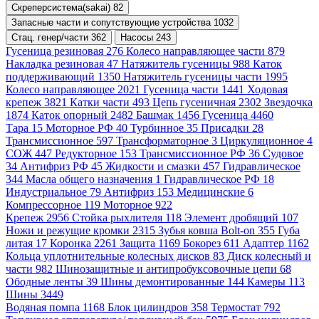
Скреперсистема(sakai) 82
Запасные части и сопутствующие устройства 1032
Стац. генер/части 362
Насосы 243
Гусеница резиновая 276
Колесо направляющее части 879
Накладка резиновая 47
Натяжитель гусеницы 988
Каток
поддерживающий 1350
Натяжитель гусеницы части 1995
Колесо направляющее 2021
Гусеница части 1441
Ходовая
крепеж 3821
Катки части 493
Цепь гусеничная 2302
Звездочка
1874
Каток опорный 2482
Башмак 1456
Гусеница 4460
Тара 15
Моторное РФ 40
Турбинное 35
Присадки 28
Трансмиссионное 597
Трансформаторное 3
Циркуляционное 4
СОЖ 447
Редукторное 153
Трансмиссионное РФ 36
Судовое
34
Антифриз РФ 45
Жидкости и смазки 457
Гидравлическое
344
Масла общего назначения 1
Гидравлическое РФ 18
Индустриальное 79
Антифриз 153
Медицинские 6
Компрессорное 119
Моторное 922
Крепеж 2956
Стойка рыхлителя 118
Элемент дробящий 107
Ножи и режущие кромки 2315
Зубья ковша Bolt-on 355
Губа
литая 17
Коронка 2261
Защита 1169
Бокорез 611
Адаптер 1162
Кольца уплотнительные колесных дисков 83
Диск колесный и
части 982
Шинозащитные и антипробуксовочные цепи 68
Ободные ленты 39
Шины демонтированные 144
Камеры 113
Шины 3449
Водяная помпа 1168
Блок цилиндров 358
Термостат 792