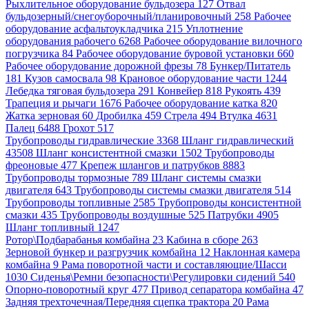
Рыхлительное оборудование бульдозера 127
Отвал
бульдозерный/снегоуборочный/планировочный 258
Рабочее
оборудование асфальтоукладчика 215
Уплотнение
оборудования рабочего 6268
Рабочее оборудование вилочного
погрузчика 84
Рабочее оборудование буровой установки 660
Рабочее оборудование дорожной фрезы 78
Бункер/Питатель
181
Кузов самосвала 98
Крановое оборудование части 1244
Лебедка тяговая бульдозера 291
Конвейер 818
Рукоять 439
Трапеция и рычаги 1676
Рабочее оборудование катка 820
Жатка зерновая 60
Дробилка 459
Стрела 494
Втулка 4631
Палец 6488
Грохот 517
Трубопроводы гидравлические 3368
Шланг гидравлический
43508
Шланг консистентной смазки 1502
Трубопроводы
фреоновые 477
Крепеж шлангов и патрубков 8883
Трубопроводы тормозные 789
Шланг системы смазки
двигателя 643
Трубопроводы системы смазки двигателя 514
Трубопроводы топливные 2585
Трубопроводы консистентной
смазки 435
Трубопроводы воздушные 525
Патрубки 4905
Шланг топливный 1247
Ротор\Подбарабанья комбайна 23
Кабина в сборе 263
Зерновой бункер и разгрузчик комбайна 12
Наклонная камера
комбайна 9
Рама поворотной части и составляющие/Шасси
1030
Сиденья\Ремни безопасности\Регулировки сидений 540
Опорно-поворотный круг 477
Привод сепаратора комбайна 47
Задняя трехточечная/Передняя сцепка трактора 20
Рама