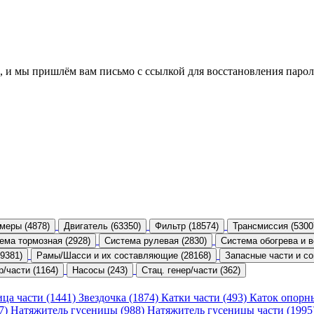
, и мы пришлём вам письмо с ссылкой для восстановления парол
меры (4878)
Двигатель (63350)
Фильтр (18574)
Трансмиссия (5300
ема тормозная (2928)
Система рулевая (2830)
Система обогрева и в
9381)
Рамы/Шасси и их составляющие (28168)
Запасные части и со
р/части (1164)
Насосы (243)
Стац. генер/части (362)
ица части (1441)
Звездочка (1874)
Катки части (493)
Каток опорн
47)
Натяжитель гусеницы (988)
Натяжитель гусеницы части (1995