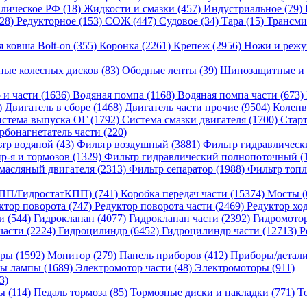
лическое РФ (18)
Жидкости и смазки (457)
Индустриальное (79)
(28)
Редукторное (153)
СОЖ (447)
Судовое (34)
Тара (15)
Трансми
я ковша Bolt-on (355)
Коронка (2261)
Крепеж (2956)
Ножи и режу
ные колесных дисков (83)
Ободные ленты (39)
Шинозащитные и 
 и части (1636)
Водяная помпа (1168)
Водяная помпа части (673)
)
Двигатель в сборе (1468)
Двигатель части прочие (9504)
Коленв
стема выпуска ОГ (1792)
Система смазки двигателя (1700)
Старт
рбонагнетатель части (220)
тр водяной (43)
Фильтр воздушный (3881)
Фильтр гидравлическ
р-я и тормозов (1329)
Фильтр гидравлический полнопоточный (
масляный двигателя (2313)
Фильтр сепаратор (1988)
Фильтр топл
ПП/ГидростатКПП) (741)
Коробка передач части (15374)
Мосты (
ктор поворота (747)
Редуктор поворота части (2469)
Редуктор хо
и (544)
Гидроклапан (4077)
Гидроклапан части (2392)
Гидромотор
части (2224)
Гидроцилиндр (6452)
Гидроцилиндр части (12713)
Р
ры (1592)
Монитор (279)
Панель приборов (412)
Приборы/детали
ы лампы (1689)
Электромотор части (48)
Электромоторы (911)
3)
ы (114)
Педаль тормоза (85)
Тормозные диски и накладки (771)
Т