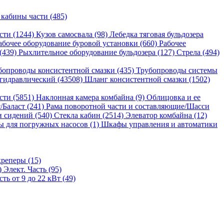
 кабины части (485)
сти (1244)
Кузов самосвала (98)
Лебедка тяговая бульдозера
абочее оборудование буровой установки (660)
Рабочее
 (439)
Рыхлительное оборудование бульдозера (127)
Стрела (494)
бопроводы консистентной смазки (435)
Трубопроводы системы
гидравлический (43508)
Шланг консистентной смазки (1502)
сти (5851)
Наклонная камера комбайна (9)
Облицовка и ее
/Баласт (241)
Рама поворотной части и составляющие/Шасси
и сидений (540)
Стекла кабин (2514)
Элеватор комбайна (12)
 для погружных насосов (1)
Шкафы управления и автоматики
реперы (15)
)
Элект. Часть (95)
ь от 9 до 22 кВт (49)