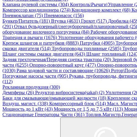
Клапана рулевой системы (304)
Контроль\Рычаги\Управление (
Компрессор кондиционера (274)
Кондиционер комплект (68)
Ко
Пневмоклапан (75)
Пневмонасос (156)
Бункер/Питатель (181)
Втулка (4631)
Грохот (517)
Дробилка (45
(291)
Отвал бульдозерный/снегоуборочный/планировочный (25
оборудование вилочного погрузчика (84)
Рабочее оборудовани
Трапеция и рычаги (1676)
Уплотнение оборудования рабочего (
Крепеж шлангов и патрубков (8883)
Патрубки (4905)
Трубопро
смазки двигателя (514)
Трубопроводы топливные (2585)
Трубоп
Шланг системы смазки двигателя (643)
Шланг топливный (124
Задняя трехточечная/Передняя сцепка трактора (20)
Зерновой б
части (6255)
Опорно-поворотный круг (477)
Опорно-поворотны
(1030)
Рама ходовой части и составляющие (10626)
Ротор\Подба
Погружные насосы части (905)
Рукава, трубопроводы, фитинги
(112)
Рекламная продукция (300)
Демпферы (26)
Редуктор вибросистема(sakai) (2)
Уплотнения (2
Баки для смазывающе/омывающей жидкости (18)
Крепление ск
Воздуш. магист. (338)
Компрессорный блок (514)
Масл. Магистр
Мощность до 1 кВт (43)
Мощность от 1,5 до 7,5 кВт (113)
Мощно
Стационарные Генераторы Части (361)
Топлив.Магистр.Генерат