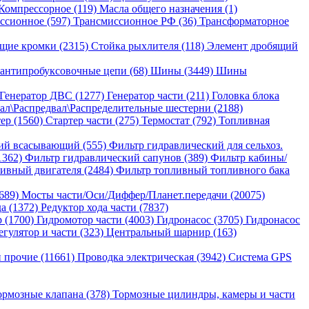
Компрессорное (119)
Масла общего назначения (1)
ссионное (597)
Трансмиссионное РФ (36)
Трансформаторное
щие кромки (2315)
Стойка рыхлителя (118)
Элемент дробящий
антипробуксовочные цепи (68)
Шины (3449)
Шины
Генератор ДВС (1277)
Генератор части (211)
Головка блока
ал\Распредвал\Распределительные шестерни (2188)
ер (1560)
Стартер части (275)
Термостат (792)
Топливная
ий всасывающий (555)
Фильтр гидравлический для сельхоз.
1362)
Фильтр гидравлический сапунов (389)
Фильтр кабины/
ивный двигателя (2484)
Фильтр топливный топливного бака
689)
Мосты части/Оси/Диффер/Планет.передачи (20075)
да (1372)
Редуктор хода части (7837)
 (1700)
Гидромотор части (4003)
Гидронасос (3705)
Гидронасос
егулятор и части (323)
Центральный шарнир (163)
 прочие (11661)
Проводка электрическая (3942)
Система GPS
ормозные клапана (378)
Тормозные цилиндры, камеры и части