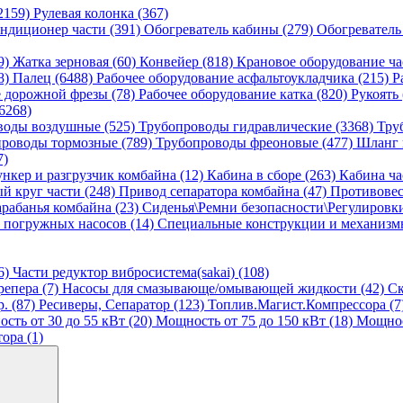
2159)
Рулевая колонка (367)
ндиционер части (391)
Обогреватель кабины (279)
Обогреватель
9)
Жатка зерновая (60)
Конвейер (818)
Крановое оборудование ча
8)
Палец (6488)
Рабочее оборудование асфальтоукладчика (215)
Р
е дорожной фрезы (78)
Рабочее оборудование катка (820)
Рукоять
6268)
воды воздушные (525)
Трубопроводы гидравлические (3368)
Тру
роводы тормозные (789)
Трубопроводы фреоновые (477)
Шланг 
7)
ункер и разгрузчик комбайна (12)
Кабина в сборе (263)
Кабина ча
й круг части (248)
Привод сепаратора комбайна (47)
Противовес
рабанья комбайна (23)
Сиденья\Ремни безопасности\Регулировк
 погружных насосов (14)
Специальные конструкции и механизмы
6)
Части редуктор вибросистема(sakai) (108)
репера (7)
Насосы для смазывающе/омывающей жидкости (42)
Ск
. (87)
Ресиверы, Сепаратор (123)
Топлив.Магист.Компрессора (7
сть от 30 до 55 кВт (20)
Мощность от 75 до 150 кВт (18)
Мощност
ора (1)