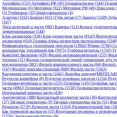
Антифриз (153)
Антифриз РФ (45)
Гидравлическое (344)
Гидрав
Медицинские (6)
Моторное (922)
Моторное РФ (40)
Присадки 
(3)
Турбинное (35)
Циркуляционное (4)
Адаптер (1162)
Бокорез (611)
Губа литая (17)
Защита (1169)
Зубь
(107)
Диск колесный и части (982)
Камеры (113)
Кольца уплотнитель
демонтированные (144)
Блок цилиндров (358)
Блок цилиндров части (8143)
Вентилятор
цилиндров (610)
Головка блока цилиндров части/клапана (5349
Ремкомплекты и уплотнения двигателя (13942)
Ремни (2766)
Си
апппаратура/ топливный бак (5975)
Турбонагнетатель (1743)
Ту
Комплект фильтров (439)
Фильтр антикоррозионный (255)
Филь
техники (31)
Фильтр гидравлический линий управления, рул.уп
кондиционера (882)
Фильтр компрессорного масла (64)
Фильтр 
(147)
Фильтр трансмиссионный (849)
Фильтр части (1563)
Карданная передача и части (2441)
Коробка передач(МКПП/АК
Редуктор конвейера (8)
Редуктор основных насосов (1254)
Реду
Гидроаккумуляторы и части (253)
Гидробак (145)
Гидробак част
части (4902)
Гидрораспределитель (1150)
Гидрораспределитель 
Центральный шарнир части (436)
Аккумулятор (388)
Контактный коллектор части (36)
Контролле
(37)
Тяговые генераторы (9)
Тяговые генераторы части (51)
Фар
Радиатор (2719)
Радиатор части (1314)
Расширительный бак (18
Бак тормозной жидкости (15)
Воздушные ресиверы и резервуар
(1556)
Энергоаккумуляторы (9)