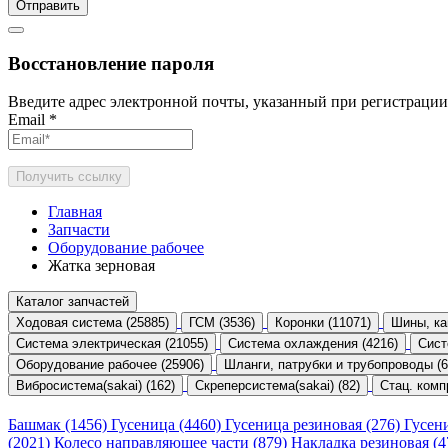
Отправить
Восстановление пароля
Введите адрес электронной почты, указанный при регистрации
Email
*
Получить ссылку
Главная
Запчасти
Оборудование рабочее
Жатка зерновая
Каталог запчастей
Ходовая система (25885)
ГСМ (3536)
Коронки (11071)
Шины, ка
Система электрическая (21055)
Система охлаждения (4216)
Сист
Оборудование рабочее (25906)
Шланги, патрубки и трубопроводы (6
Вибросистема(sakai) (162)
Скреперсистема(sakai) (82)
Стац. комп
Башмак (1456)
Гусеница (4460)
Гусеница резиновая (276)
Гусен
(2021)
Колесо направляющее части (879)
Накладка резиновая (