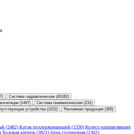
я
7)
Система гидравлическая (45182)
ентиляции (1497)
Система пневматическая (231)
путствующие устройства (1032)
Рекламная продукция (300)
ый (2482)
Каток поддерживающий (1350)
Колесо направляющее
)
Ходовая крепеж (3821)
Цепь гусеничная (2302)