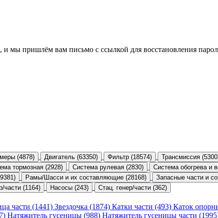
, и мы пришлём вам письмо с ссылкой для восстановления парол
меры (4878)
Двигатель (63350)
Фильтр (18574)
Трансмиссия (5300
ема тормозная (2928)
Система рулевая (2830)
Система обогрева и в
9381)
Рамы/Шасси и их составляющие (28168)
Запасные части и со
р/части (1164)
Насосы (243)
Стац. генер/части (362)
ица части (1441)
Звездочка (1874)
Катки части (493)
Каток опорн
47)
Натяжитель гусеницы (988)
Натяжитель гусеницы части (1995