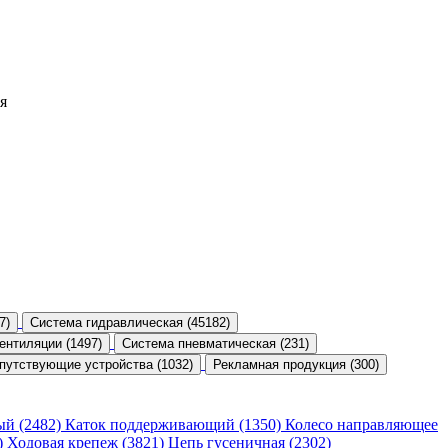
я
7)
Система гидравлическая (45182)
ентиляции (1497)
Система пневматическая (231)
путствующие устройства (1032)
Рекламная продукция (300)
ый (2482)
Каток поддерживающий (1350)
Колесо направляющее
)
Ходовая крепеж (3821)
Цепь гусеничная (2302)