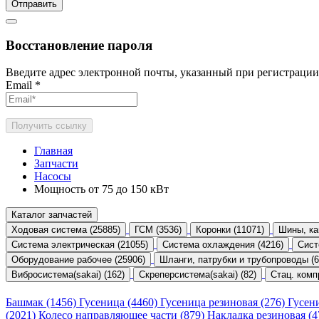
Отправить
Восстановление пароля
Введите адрес электронной почты, указанный при регистрации
Email
*
Получить ссылку
Главная
Запчасти
Насосы
Мощность от 75 до 150 кВт
Каталог запчастей
Ходовая система (25885)
ГСМ (3536)
Коронки (11071)
Шины, ка
Система электрическая (21055)
Система охлаждения (4216)
Сист
Оборудование рабочее (25906)
Шланги, патрубки и трубопроводы (6
Вибросистема(sakai) (162)
Скреперсистема(sakai) (82)
Стац. комп
Башмак (1456)
Гусеница (4460)
Гусеница резиновая (276)
Гусен
(2021)
Колесо направляющее части (879)
Накладка резиновая (