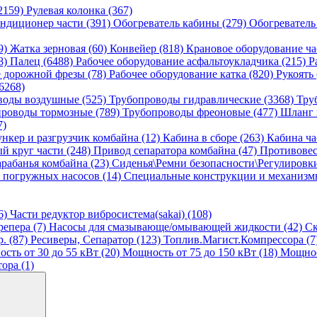
2159)
Рулевая колонка (367)
ндиционер части (391)
Обогреватель кабины (279)
Обогреватель
9)
Жатка зерновая (60)
Конвейер (818)
Крановое оборудование ча
8)
Палец (6488)
Рабочее оборудование асфальтоукладчика (215)
Р
е дорожной фрезы (78)
Рабочее оборудование катка (820)
Рукоять
6268)
воды воздушные (525)
Трубопроводы гидравлические (3368)
Тру
роводы тормозные (789)
Трубопроводы фреоновые (477)
Шланг 
7)
ункер и разгрузчик комбайна (12)
Кабина в сборе (263)
Кабина ча
й круг части (248)
Привод сепаратора комбайна (47)
Противовес
рабанья комбайна (23)
Сиденья\Ремни безопасности\Регулировк
 погружных насосов (14)
Специальные конструкции и механизмы
6)
Части редуктор вибросистема(sakai) (108)
репера (7)
Насосы для смазывающе/омывающей жидкости (42)
Ск
. (87)
Ресиверы, Сепаратор (123)
Топлив.Магист.Компрессора (7
сть от 30 до 55 кВт (20)
Мощность от 75 до 150 кВт (18)
Мощност
ора (1)