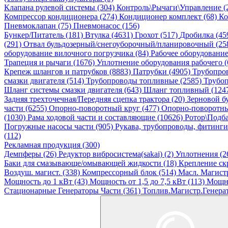
Клапана рулевой системы (304)
Контроль\Рычаги\Управление (
Компрессор кондиционера (274)
Кондиционер комплект (68)
Ко
Пневмоклапан (75)
Пневмонасос (156)
Бункер/Питатель (181)
Втулка (4631)
Грохот (517)
Дробилка (45
(291)
Отвал бульдозерный/снегоуборочный/планировочный (25
оборудование вилочного погрузчика (84)
Рабочее оборудовани
Трапеция и рычаги (1676)
Уплотнение оборудования рабочего (
Крепеж шлангов и патрубков (8883)
Патрубки (4905)
Трубопро
смазки двигателя (514)
Трубопроводы топливные (2585)
Трубоп
Шланг системы смазки двигателя (643)
Шланг топливный (124
Задняя трехточечная/Передняя сцепка трактора (20)
Зерновой б
части (6255)
Опорно-поворотный круг (477)
Опорно-поворотны
(1030)
Рама ходовой части и составляющие (10626)
Ротор\Подба
Погружные насосы части (905)
Рукава, трубопроводы, фитинги
(112)
Рекламная продукция (300)
Демпферы (26)
Редуктор вибросистема(sakai) (2)
Уплотнения (2
Баки для смазывающе/омывающей жидкости (18)
Крепление ск
Воздуш. магист. (338)
Компрессорный блок (514)
Масл. Магистр
Мощность до 1 кВт (43)
Мощность от 1,5 до 7,5 кВт (113)
Мощно
Стационарные Генераторы Части (361)
Топлив.Магистр.Генерат