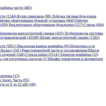
 кабины части (485)
сти (1244)
Кузов самосвала (98)
Лебедка тяговая бульдозера
абочее оборудование буровой установки (660)
Рабочее
 (439)
Рыхлительное оборудование бульдозера (127)
Стрела (494)
бопроводы консистентной смазки (435)
Трубопроводы системы
гидравлический (43508)
Шланг консистентной смазки (1502)
сти (5851)
Наклонная камера комбайна (9)
Облицовка и ее
/Баласт (241)
Рама поворотной части и составляющие/Шасси
и сидений (540)
Стекла кабин (2514)
Элеватор комбайна (12)
 для погружных насосов (1)
Шкафы управления и автоматики
реперы (15)
)
Элект. Часть (95)
ь от 9 до 22 кВт (49)