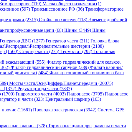
Компрессорное (119)
Масла общего назначения (1)
ссионное (597)
Трансмиссионное РФ (36)
Трансформаторное
щие кромки (2315)
Стойка рыхлителя (118)
Элемент дробящий
антипробуксовочные цепи (68)
Шины (3449)
Шины
Генератор ДВС (1277)
Генератор части (211)
Головка блока
ал\Распредвал\Распределительные шестерни (2188)
ер (1560)
Стартер части (275)
Термостат (792)
Топливная
ий всасывающий (555)
Фильтр гидравлический для сельхоз.
1362)
Фильтр гидравлический сапунов (389)
Фильтр кабины/
ивный двигателя (2484)
Фильтр топливный топливного бака
689)
Мосты части/Оси/Диффер/Планет.передачи (20075)
да (1372)
Редуктор хода части (7837)
 (1700)
Гидромотор части (4003)
Гидронасос (3705)
Гидронасос
егулятор и части (323)
Центральный шарнир (163)
 прочие (11661)
Проводка электрическая (3942)
Система GPS
ормозные клапана (378)
Тормозные цилиндры, камеры и части