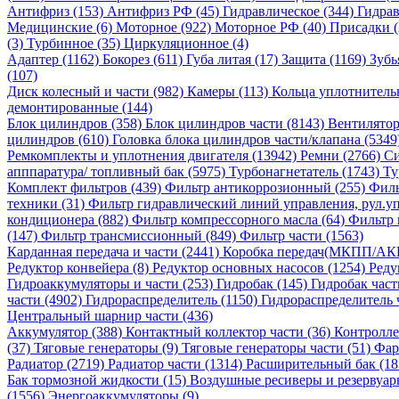
Антифриз (153)
Антифриз РФ (45)
Гидравлическое (344)
Гидрав
Медицинские (6)
Моторное (922)
Моторное РФ (40)
Присадки 
(3)
Турбинное (35)
Циркуляционное (4)
Адаптер (1162)
Бокорез (611)
Губа литая (17)
Защита (1169)
Зубь
(107)
Диск колесный и части (982)
Камеры (113)
Кольца уплотнитель
демонтированные (144)
Блок цилиндров (358)
Блок цилиндров части (8143)
Вентилятор
цилиндров (610)
Головка блока цилиндров части/клапана (5349
Ремкомплекты и уплотнения двигателя (13942)
Ремни (2766)
Си
апппаратура/ топливный бак (5975)
Турбонагнетатель (1743)
Ту
Комплект фильтров (439)
Фильтр антикоррозионный (255)
Филь
техники (31)
Фильтр гидравлический линий управления, рул.уп
кондиционера (882)
Фильтр компрессорного масла (64)
Фильтр 
(147)
Фильтр трансмиссионный (849)
Фильтр части (1563)
Карданная передача и части (2441)
Коробка передач(МКПП/АК
Редуктор конвейера (8)
Редуктор основных насосов (1254)
Реду
Гидроаккумуляторы и части (253)
Гидробак (145)
Гидробак част
части (4902)
Гидрораспределитель (1150)
Гидрораспределитель 
Центральный шарнир части (436)
Аккумулятор (388)
Контактный коллектор части (36)
Контролле
(37)
Тяговые генераторы (9)
Тяговые генераторы части (51)
Фар
Радиатор (2719)
Радиатор части (1314)
Расширительный бак (18
Бак тормозной жидкости (15)
Воздушные ресиверы и резервуар
(1556)
Энергоаккумуляторы (9)