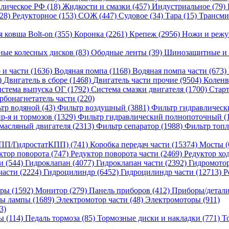
лическое РФ (18)
Жидкости и смазки (457)
Индустриальное (79)
(28)
Редукторное (153)
СОЖ (447)
Судовое (34)
Тара (15)
Трансми
я ковша Bolt-on (355)
Коронка (2261)
Крепеж (2956)
Ножи и режу
ные колесных дисков (83)
Ободные ленты (39)
Шинозащитные и 
 и части (1636)
Водяная помпа (1168)
Водяная помпа части (673)
)
Двигатель в сборе (1468)
Двигатель части прочие (9504)
Коленв
стема выпуска ОГ (1792)
Система смазки двигателя (1700)
Старт
рбонагнетатель части (220)
тр водяной (43)
Фильтр воздушный (3881)
Фильтр гидравлическ
р-я и тормозов (1329)
Фильтр гидравлический полнопоточный (
масляный двигателя (2313)
Фильтр сепаратор (1988)
Фильтр топл
ПП/ГидростатКПП) (741)
Коробка передач части (15374)
Мосты (
ктор поворота (747)
Редуктор поворота части (2469)
Редуктор хо
и (544)
Гидроклапан (4077)
Гидроклапан части (2392)
Гидромотор
части (2224)
Гидроцилиндр (6452)
Гидроцилиндр части (12713)
Р
ры (1592)
Монитор (279)
Панель приборов (412)
Приборы/детали
ы лампы (1689)
Электромотор части (48)
Электромоторы (911)
3)
ы (114)
Педаль тормоза (85)
Тормозные диски и накладки (771)
Т