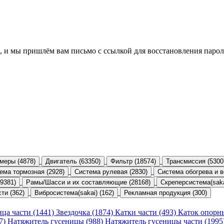
, и мы пришлём вам письмо с ссылкой для восстановления парол
меры (4878)
Двигатель (63350)
Фильтр (18574)
Трансмиссия (5300
ема тормозная (2928)
Система рулевая (2830)
Система обогрева и в
9381)
Рамы/Шасси и их составляющие (28168)
Скреперсистема(sakai
ти (362)
Вибросистема(sakai) (162)
Рекламная продукция (300)
ица части (1441)
Звездочка (1874)
Катки части (493)
Каток опорн
47)
Натяжитель гусеницы (988)
Натяжитель гусеницы части (1995