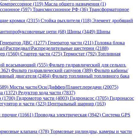
Компрессорное (119)
Масла общего назначения (1)
ссионное (597)
Трансмиссионное РФ (36)
Трансформаторное
щие кромки (2315)
Стойка рыхлителя (118)
Элемент дробящий
антипробуксовочные цепи (68)
Шины (3449)
Шины
Генератор ДВС (1277)
Генератор части (211)
Головка блока
ал\Распредвал\Распределительные шестерни (2188)
ер (1560)
Стартер части (275)
Термостат (792)
Топливная
ий всасывающий (555)
Фильтр гидравлический для сельхоз.
1362)
Фильтр гидравлический сапунов (389)
Фильтр кабины/
ивный двигателя (2484)
Фильтр топливный топливного бака
689)
Мосты части/Оси/Диффер/Планет.передачи (20075)
да (1372)
Редуктор хода части (7837)
 (1700)
Гидромотор части (4003)
Гидронасос (3705)
Гидронасос
егулятор и части (323)
Центральный шарнир (163)
 прочие (11661)
Проводка электрическая (3942)
Система GPS
ормозные клапана (378)
Тормозные цилиндры, камеры и части