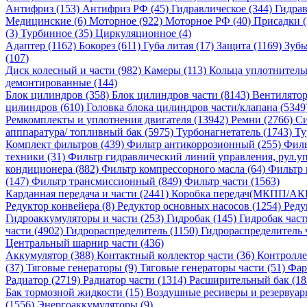
Антифриз (153)
Антифриз РФ (45)
Гидравлическое (344)
Гидрав
Медицинские (6)
Моторное (922)
Моторное РФ (40)
Присадки 
(3)
Турбинное (35)
Циркуляционное (4)
Адаптер (1162)
Бокорез (611)
Губа литая (17)
Защита (1169)
Зубь
(107)
Диск колесный и части (982)
Камеры (113)
Кольца уплотнитель
демонтированные (144)
Блок цилиндров (358)
Блок цилиндров части (8143)
Вентилятор
цилиндров (610)
Головка блока цилиндров части/клапана (5349
Ремкомплекты и уплотнения двигателя (13942)
Ремни (2766)
Си
апппаратура/ топливный бак (5975)
Турбонагнетатель (1743)
Ту
Комплект фильтров (439)
Фильтр антикоррозионный (255)
Филь
техники (31)
Фильтр гидравлический линий управления, рул.уп
кондиционера (882)
Фильтр компрессорного масла (64)
Фильтр 
(147)
Фильтр трансмиссионный (849)
Фильтр части (1563)
Карданная передача и части (2441)
Коробка передач(МКПП/АК
Редуктор конвейера (8)
Редуктор основных насосов (1254)
Реду
Гидроаккумуляторы и части (253)
Гидробак (145)
Гидробак част
части (4902)
Гидрораспределитель (1150)
Гидрораспределитель 
Центральный шарнир части (436)
Аккумулятор (388)
Контактный коллектор части (36)
Контролле
(37)
Тяговые генераторы (9)
Тяговые генераторы части (51)
Фар
Радиатор (2719)
Радиатор части (1314)
Расширительный бак (18
Бак тормозной жидкости (15)
Воздушные ресиверы и резервуар
(1556)
Энергоаккумуляторы (9)