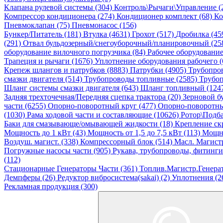
Клапана рулевой системы (304)
Контроль\Рычаги\Управление (
Компрессор кондиционера (274)
Кондиционер комплект (68)
Ко
Пневмоклапан (75)
Пневмонасос (156)
Бункер/Питатель (181)
Втулка (4631)
Грохот (517)
Дробилка (45
(291)
Отвал бульдозерный/снегоуборочный/планировочный (25
оборудование вилочного погрузчика (84)
Рабочее оборудовани
Трапеция и рычаги (1676)
Уплотнение оборудования рабочего (
Крепеж шлангов и патрубков (8883)
Патрубки (4905)
Трубопро
смазки двигателя (514)
Трубопроводы топливные (2585)
Трубоп
Шланг системы смазки двигателя (643)
Шланг топливный (124
Задняя трехточечная/Передняя сцепка трактора (20)
Зерновой б
части (6255)
Опорно-поворотный круг (477)
Опорно-поворотны
(1030)
Рама ходовой части и составляющие (10626)
Ротор\Подба
Баки для смазывающе/омывающей жидкости (18)
Крепление ск
Мощность до 1 кВт (43)
Мощность от 1,5 до 7,5 кВт (113)
Мощно
Воздуш. магист. (338)
Компрессорный блок (514)
Масл. Магистр
Погружные насосы части (905)
Рукава, трубопроводы, фитинги
(112)
Стационарные Генераторы Части (361)
Топлив.Магистр.Генерат
Демпферы (26)
Редуктор вибросистема(sakai) (2)
Уплотнения (2
Рекламная продукция (300)