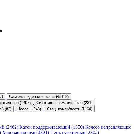
я
7)
Система гидравлическая (45182)
ентиляции (1497)
Система пневматическая (231)
) (82)
Насосы (243)
Стац. компр/части (1164)
ый (2482)
Каток поддерживающий (1350)
Колесо направляющее
)
Ходовая крепеж (3821)
Цепь гусеничная (2302)