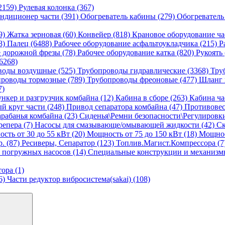
2159)
Рулевая колонка (367)
ндиционер части (391)
Обогреватель кабины (279)
Обогреватель
9)
Жатка зерновая (60)
Конвейер (818)
Крановое оборудование ча
8)
Палец (6488)
Рабочее оборудование асфальтоукладчика (215)
Р
е дорожной фрезы (78)
Рабочее оборудование катка (820)
Рукоять
6268)
воды воздушные (525)
Трубопроводы гидравлические (3368)
Тру
роводы тормозные (789)
Трубопроводы фреоновые (477)
Шланг 
7)
ункер и разгрузчик комбайна (12)
Кабина в сборе (263)
Кабина ча
й круг части (248)
Привод сепаратора комбайна (47)
Противовес
рабанья комбайна (23)
Сиденья\Ремни безопасности\Регулировк
репера (7)
Насосы для смазывающе/омывающей жидкости (42)
Ск
сть от 30 до 55 кВт (20)
Мощность от 75 до 150 кВт (18)
Мощност
. (87)
Ресиверы, Сепаратор (123)
Топлив.Магист.Компрессора (7
 погружных насосов (14)
Специальные конструкции и механизмы
ора (1)
6)
Части редуктор вибросистема(sakai) (108)