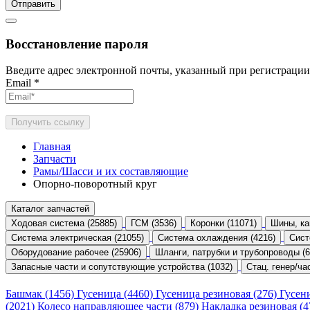
Отправить
Восстановление пароля
Введите адрес электронной почты, указанный при регистрации
Email
*
Получить ссылку
Главная
Запчасти
Рамы/Шасси и их составляющие
Опорно-поворотный круг
Каталог запчастей
Ходовая система (25885)
ГСМ (3536)
Коронки (11071)
Шины, ка
Система электрическая (21055)
Система охлаждения (4216)
Сист
Оборудование рабочее (25906)
Шланги, патрубки и трубопроводы (6
Запасные части и сопутствующие устройства (1032)
Стац. генер/час
Башмак (1456)
Гусеница (4460)
Гусеница резиновая (276)
Гусен
(2021)
Колесо направляющее части (879)
Накладка резиновая (