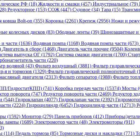
лическое РФ (18)
Жидкости и смазки (457)
Индустриальное (79)
(28)
Редукторное (153)
СОЖ (447)
Судовое (34)
Тара (15)
Трансми
я ковша Bolt-on (355)
Коронка (2261)
Крепеж (2956)
Ножи и режу
ные колесных дисков (83)
Ободные ленты (39)
Шинозащитные и 
 и части (1636)
Водяная помпа (1168)
Водяная помпа части (673)
)
Двигатель в сборе (1468)
Двигатель части прочие (9504)
Коленв
стема выпуска ОГ (1792)
Система смазки двигателя (1700)
Старт
рбонагнетатель части (220)
тр водяной (43)
Фильтр воздушный (3881)
Фильтр гидравлическ
р-я и тормозов (1329)
Фильтр гидравлический полнопоточный (
масляный двигателя (2313)
Фильтр сепаратор (1988)
Фильтр топл
ПП/ГидростатКПП) (741)
Коробка передач части (15374)
Мосты (
ктор поворота (747)
Редуктор поворота части (2469)
Редуктор хо
и (544)
Гидроклапан (4077)
Гидроклапан части (2392)
Гидромотор
части (2224)
Гидроцилиндр (6452)
Гидроцилиндр части (12713)
Р
ры (1592)
Монитор (279)
Панель приборов (412)
Приборы/детали
ы лампы (1689)
Электромотор части (48)
Электромоторы (911)
3)
ы (114)
Педаль тормоза (85)
Тормозные диски и накладки (771)
Т