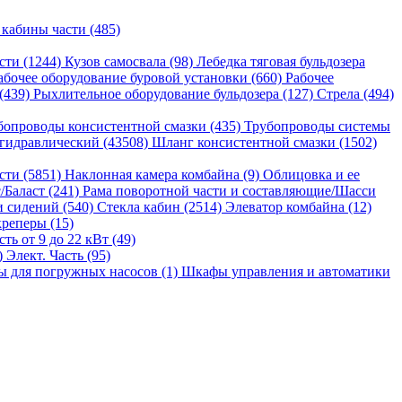
 кабины части (485)
сти (1244)
Кузов самосвала (98)
Лебедка тяговая бульдозера
абочее оборудование буровой установки (660)
Рабочее
 (439)
Рыхлительное оборудование бульдозера (127)
Стрела (494)
бопроводы консистентной смазки (435)
Трубопроводы системы
гидравлический (43508)
Шланг консистентной смазки (1502)
сти (5851)
Наклонная камера комбайна (9)
Облицовка и ее
/Баласт (241)
Рама поворотной части и составляющие/Шасси
и сидений (540)
Стекла кабин (2514)
Элеватор комбайна (12)
реперы (15)
ь от 9 до 22 кВт (49)
)
Элект. Часть (95)
 для погружных насосов (1)
Шкафы управления и автоматики