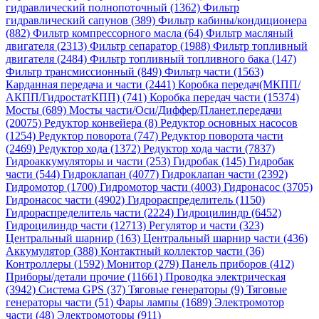
гидравлический полнопоточный (1362)
Фильтр
гидравлический сапунов (389)
Фильтр кабины/кондиционера
(882)
Фильтр компрессорного масла (64)
Фильтр масляный
двигателя (2313)
Фильтр сепаратор (1988)
Фильтр топливный
двигателя (2484)
Фильтр топливный топливного бака (147)
Фильтр трансмиссионный (849)
Фильтр части (1563)
Карданная передача и части (2441)
Коробка передач(МКПП/
АКПП/ГидростатКПП) (741)
Коробка передач части (15374)
Мосты (689)
Мосты части/Оси/Диффер/Планет.передачи
(20075)
Редуктор конвейера (8)
Редуктор основных насосов
(1254)
Редуктор поворота (747)
Редуктор поворота части
(2469)
Редуктор хода (1372)
Редуктор хода части (7837)
Гидроаккумуляторы и части (253)
Гидробак (145)
Гидробак
части (544)
Гидроклапан (4077)
Гидроклапан части (2392)
Гидромотор (1700)
Гидромотор части (4003)
Гидронасос (3705)
Гидронасос части (4902)
Гидрораспределитель (1150)
Гидрораспределитель части (2224)
Гидроцилиндр (6452)
Гидроцилиндр части (12713)
Регулятор и части (323)
Центральный шарнир (163)
Центральный шарнир части (436)
Аккумулятор (388)
Контактный коллектор части (36)
Контроллеры (1592)
Монитор (279)
Панель приборов (412)
Приборы/детали прочие (11661)
Проводка электрическая
(3942)
Система GPS (37)
Тяговые генераторы (9)
Тяговые
генераторы части (51)
Фары лампы (1689)
Электромотор
части (48)
Электромоторы (911)