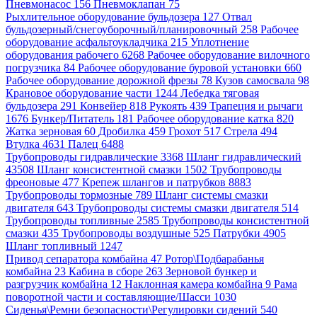
Пневмонасос 156
Пневмоклапан 75
Рыхлительное оборудование бульдозера 127
Отвал
бульдозерный/снегоуборочный/планировочный 258
Рабочее
оборудование асфальтоукладчика 215
Уплотнение
оборудования рабочего 6268
Рабочее оборудование вилочного
погрузчика 84
Рабочее оборудование буровой установки 660
Рабочее оборудование дорожной фрезы 78
Кузов самосвала 98
Крановое оборудование части 1244
Лебедка тяговая
бульдозера 291
Конвейер 818
Рукоять 439
Трапеция и рычаги
1676
Бункер/Питатель 181
Рабочее оборудование катка 820
Жатка зерновая 60
Дробилка 459
Грохот 517
Стрела 494
Втулка 4631
Палец 6488
Трубопроводы гидравлические 3368
Шланг гидравлический
43508
Шланг консистентной смазки 1502
Трубопроводы
фреоновые 477
Крепеж шлангов и патрубков 8883
Трубопроводы тормозные 789
Шланг системы смазки
двигателя 643
Трубопроводы системы смазки двигателя 514
Трубопроводы топливные 2585
Трубопроводы консистентной
смазки 435
Трубопроводы воздушные 525
Патрубки 4905
Шланг топливный 1247
Привод сепаратора комбайна 47
Ротор\Подбарабанья
комбайна 23
Кабина в сборе 263
Зерновой бункер и
разгрузчик комбайна 12
Наклонная камера комбайна 9
Рама
поворотной части и составляющие/Шасси 1030
Сиденья\Ремни безопасности\Регулировки сидений 540