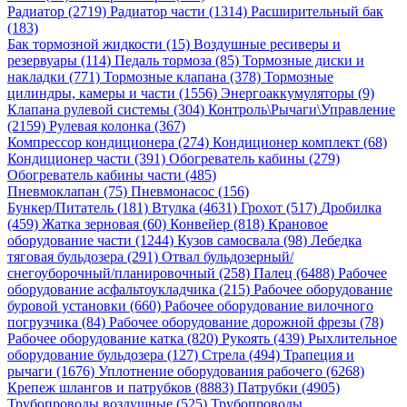
Радиатор (2719)
Радиатор части (1314)
Расширительный бак
(183)
Бак тормозной жидкости (15)
Воздушные ресиверы и
резервуары (114)
Педаль тормоза (85)
Тормозные диски и
накладки (771)
Тормозные клапана (378)
Тормозные
цилиндры, камеры и части (1556)
Энергоаккумуляторы (9)
Клапана рулевой системы (304)
Контроль\Рычаги\Управление
(2159)
Рулевая колонка (367)
Компрессор кондиционера (274)
Кондиционер комплект (68)
Кондиционер части (391)
Обогреватель кабины (279)
Обогреватель кабины части (485)
Пневмоклапан (75)
Пневмонасос (156)
Бункер/Питатель (181)
Втулка (4631)
Грохот (517)
Дробилка
(459)
Жатка зерновая (60)
Конвейер (818)
Крановое
оборудование части (1244)
Кузов самосвала (98)
Лебедка
тяговая бульдозера (291)
Отвал бульдозерный/
снегоуборочный/планировочный (258)
Палец (6488)
Рабочее
оборудование асфальтоукладчика (215)
Рабочее оборудование
буровой установки (660)
Рабочее оборудование вилочного
погрузчика (84)
Рабочее оборудование дорожной фрезы (78)
Рабочее оборудование катка (820)
Рукоять (439)
Рыхлительное
оборудование бульдозера (127)
Стрела (494)
Трапеция и
рычаги (1676)
Уплотнение оборудования рабочего (6268)
Крепеж шлангов и патрубков (8883)
Патрубки (4905)
Трубопроводы воздушные (525)
Трубопроводы