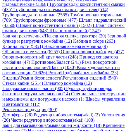
гидравлические (3368)
Трубопроводы консистентной смазки
(435)
Трубопроводы системы смазки двигателя (514)
Трубопроводы топливные (2585)
Трубопроводы тормозные
(789)
Трубопроводы фреоновые (477)
Шланг гидравлический
(43508)
Шланг консистентной смазки (1502)
Шланг системы
смазки двигателя (643)
Шланг топливный (1247)
Задняя трехточечная/Передняя сцепка трактора (20)
Зерновой
бункер и разгрузчик комбайна (12)
Кабина в сборе (263)
Кабина части (5851)
Наклонная камера комбайна (9)
Облицовка и ее части (6255)
Опорно-поворотный круг (477)
Опорно-поворотный круг части (248)
Привод сепаратора
комбайна (47)
Противовес/Баласт (241)
Рама поворотной
части и составляющие/Шасси (1030)
Рама ходовой части и
составляющие (10626)
Ротор\Подбарабанья комбайна (23)
Сиденья\Ремни безопасности\Регулировки сидений (540)
Стекла кабин (2514)
Элеватор комбайна (12)
Погружные насосы части (905)
Рукава, трубопроводы,
фитинги погружных насосов (14)
Специальные конструкции
и механизмы для погружных насосов (1)
Шкафы управления
и автоматики (112)
Рекламная продукция (300)
Демпферы (26)
Редуктор вибросистема(sakai) (2)
Уплотнения
(26)
Части редуктор вибросистема(sakai) (108)
Баки для смазывающе/омывающей жидкости (18)
Крепление
скрепера (7)
Насосы для смазывающе/омывающей жидкости