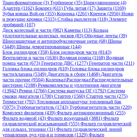
Трансформаторное (3)
Турбинное (35)
Циркуляционное (4)
Адаптер (1162)
Бокорез (611)
Губа литая (17)
Защита (1169)
Зубья ковша Bolt-on (355)
Коронка (2261)
Крепеж (2956)
Ножи
и режущие кромки (2315)
Стойка рыхлителя (118)
Элемент
дробящий (107)
Диск колесный и части (982)
Камеры (113)
Кольца
уплотнительные колесных дисков (83)
Ободные ленты (39)
Шинозащитные и антипробуксовочные цепи (68)
Шины
(3449)
Шины демонтированные (144)
Блок цилиндров (358)
Блок цилиндров части (8143)
Вентилятор и части (1636)
Водяная помпа (1168)
Водяная
помпа части (673)
Генератор ДВС (1277)
Генератор части (211)
Головка блока цилиндров (610)
Головка блока цилиндров
части/клапана (5349)
Двигатель в сборе (1468)
Двигатель
части прочие (9504)
Коленвал\Распредвал\Распределительные
шестерни (2188)
Ремкомплекты и уплотнения двигателя
(13942)
Ремни (2766)
Система выпуска ОГ (1792)
Система
смазки двигателя (1700)
Стартер (1560)
Стартер части (275)
Термостат (792)
Топливная апппаратура/ топливный бак
(5975)
Турбонагнетатель (1743)
Турбонагнетатель части (220)
Комплект фильтров (439)
Фильтр антикоррозионный (255)
Фильтр водяной (43)
Фильтр воздушный (3881)
Фильтр
гидравлический всасывающий (555)
Фильтр гидравлический
для сельхоз. техники (31)
Фильтр гидравлический линий
управления, рул.упр-я и тормозов (1329)
Фильтр