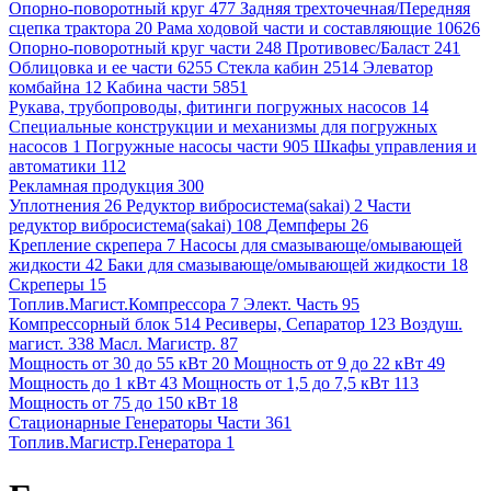
Опорно-поворотный круг 477
Задняя трехточечная/Передняя
сцепка трактора 20
Рама ходовой части и составляющие 10626
Опорно-поворотный круг части 248
Противовес/Баласт 241
Облицовка и ее части 6255
Стекла кабин 2514
Элеватор
комбайна 12
Кабина части 5851
Рукава, трубопроводы, фитинги погружных насосов 14
Специальные конструкции и механизмы для погружных
насосов 1
Погружные насосы части 905
Шкафы управления и
автоматики 112
Рекламная продукция 300
Уплотнения 26
Редуктор вибросистема(sakai) 2
Части
редуктор вибросистема(sakai) 108
Демпферы 26
Крепление скрепера 7
Насосы для смазывающе/омывающей
жидкости 42
Баки для смазывающе/омывающей жидкости 18
Скреперы 15
Топлив.Магист.Компрессора 7
Элект. Часть 95
Компрессорный блок 514
Ресиверы, Сепаратор 123
Воздуш.
магист. 338
Масл. Магистр. 87
Мощность от 30 до 55 кВт 20
Мощность от 9 до 22 кВт 49
Мощность до 1 кВт 43
Мощность от 1,5 до 7,5 кВт 113
Мощность от 75 до 150 кВт 18
Стационарные Генераторы Части 361
Топлив.Магистр.Генератора 1