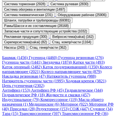
Система тормозная (2928)
Система рулевая (2830)
Система обогрева и вентиляции (1497)
Система пневматическая (231)
Оборудование рабочее (25906)
Шланги, патрубки и трубопроводы (69381)
Рамы/Шасси и их составляющие (28168)
Запасные части и сопутствующие устройства (1032)
Рекламная продукция (300)
Вибросистема(sakai) (162)
Скреперсистема(sakai) (82)
Стац. компр/части (1164)
Насосы (243)
Стац. генер/части (362)
Башмак (1456)
Гусеница (4460)
Гусеница резиновая (276)
Гусеница части (1441)
Звездочка (1874)
Катки части (493)
Каток опорный (2482)
Каток поддерживающий (1350)
Колесо
направляющее (2021)
Колесо направляющее части (879)
Накладка резиновая (47)
Натяжитель гусеницы (988)
Натяжитель гусеницы части (1995)
Ходовая крепеж (3821)
Цепь гусеничная (2302)
Антифриз (153)
Антифриз РФ (45)
Гидравлическое (344)
Гидравлическое РФ (18)
Жидкости и смазки (457)
Индустриальное (79)
Компрессорное (119)
Масла общего
назначения (1)
Медицинские (6)
Моторное (922)
Моторное РФ
(40)
Присадки (28)
Редукторное (153)
СОЖ (447)
Судовое (34)
Тара (15)
Трансмиссионное (597)
Трансмиссионное РФ (36)