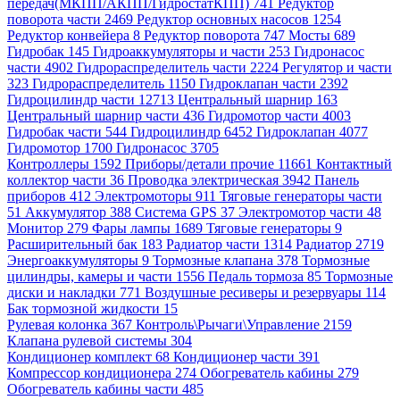
передач(МКПП/АКПП/ГидростатКПП) 741
Редуктор
поворота части 2469
Редуктор основных насосов 1254
Редуктор конвейера 8
Редуктор поворота 747
Мосты 689
Гидробак 145
Гидроаккумуляторы и части 253
Гидронасос
части 4902
Гидрораспределитель части 2224
Регулятор и части
323
Гидрораспределитель 1150
Гидроклапан части 2392
Гидроцилиндр части 12713
Центральный шарнир 163
Центральный шарнир части 436
Гидромотор части 4003
Гидробак части 544
Гидроцилиндр 6452
Гидроклапан 4077
Гидромотор 1700
Гидронасос 3705
Контроллеры 1592
Приборы/детали прочие 11661
Контактный
коллектор части 36
Проводка электрическая 3942
Панель
приборов 412
Электромоторы 911
Тяговые генераторы части
51
Аккумулятор 388
Система GPS 37
Электромотор части 48
Монитор 279
Фары лампы 1689
Тяговые генераторы 9
Расширительный бак 183
Радиатор части 1314
Радиатор 2719
Энергоаккумуляторы 9
Тормозные клапана 378
Тормозные
цилиндры, камеры и части 1556
Педаль тормоза 85
Тормозные
диски и накладки 771
Воздушные ресиверы и резервуары 114
Бак тормозной жидкости 15
Рулевая колонка 367
Контроль\Рычаги\Управление 2159
Клапана рулевой системы 304
Кондиционер комплект 68
Кондиционер части 391
Компрессор кондиционера 274
Обогреватель кабины 279
Обогреватель кабины части 485