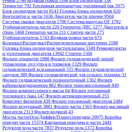
Ремни 2766
Водяная помпа 1168
Блок цилиндров 358
Термостат 792
Топливная апппаратура/ топливный бак 5975
Блок цилиндров части 8143
Головка блока цилиндров 610
Вентилятор и части 1636
Двигатель части прочие 9504
Система смазки двигателя 1700
Система выпуска ОГ 1792
Турбонагнетатель части 220
Генератор ДВС 1277
Двигатель в
сборе 1468
Генератор части 211
Стартер части 275
Турбонагнетатель 1743
Водяная помпа части 673
Коленвал\Распредвал\Распределительные шестерни 2188
Головка блока цилиндров части/клапана 5349
Ремкомплекты
и уплотнения двигателя 13942
Стартер 1560
Фильтр сепаратор 1988
Фильтр гидравлический линий
управления, рул.упр-я и тормозов 1329
Фильтр
гидравлический всасывающий 555
Фильтр гидравлический
сапунов 389
Фильтр гидравлический для сельхоз. техники 31
Фильтр гидравлический полнопоточный 1362
Фильтр
кабины/кондиционера 882
Фильтр трансмиссионный 849
Фильтр компрессорного масла 64
Фильтр топливный
топливного бака 147
Фильтр антикоррозионный 255
Комплект фильтров 439
Фильтр топливный двигателя 2484
Фильтр воздушный 3881
Фильтр части 1563
Фильтр масляный
двигателя 2313
Фильтр водяной 43
Мосты части/Оси/Диффер/Планет.передачи 20075
Коробка
передач части 15374
Карданная передача и части 2441
Редуктор хода части 7837
Редуктор хода 1372
Коробка