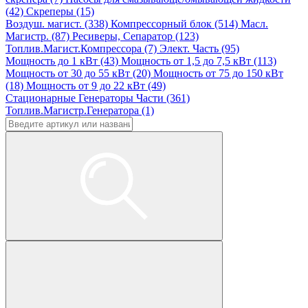
(42)
Скреперы (15)
Воздуш. магист. (338)
Компрессорный блок (514)
Масл.
Магистр. (87)
Ресиверы, Сепаратор (123)
Топлив.Магист.Компрессора (7)
Элект. Часть (95)
Мощность до 1 кВт (43)
Мощность от 1,5 до 7,5 кВт (113)
Мощность от 30 до 55 кВт (20)
Мощность от 75 до 150 кВт
(18)
Мощность от 9 до 22 кВт (49)
Стационарные Генераторы Части (361)
Топлив.Магистр.Генератора (1)