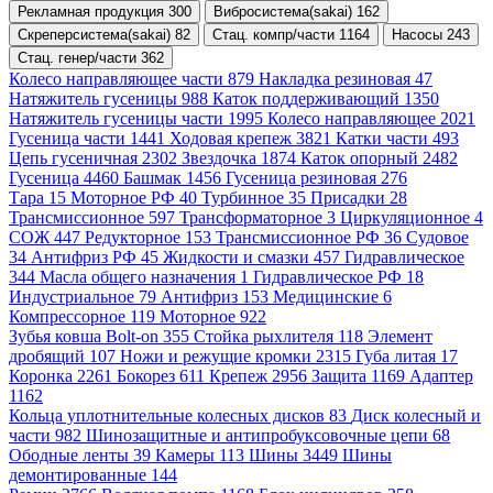
Рекламная продукция 300
Вибросистема(sakai) 162
Скреперсистема(sakai) 82
Стац. компр/части 1164
Насосы 243
Стац. генер/части 362
Колесо направляющее части 879
Накладка резиновая 47
Натяжитель гусеницы 988
Каток поддерживающий 1350
Натяжитель гусеницы части 1995
Колесо направляющее 2021
Гусеница части 1441
Ходовая крепеж 3821
Катки части 493
Цепь гусеничная 2302
Звездочка 1874
Каток опорный 2482
Гусеница 4460
Башмак 1456
Гусеница резиновая 276
Тара 15
Моторное РФ 40
Турбинное 35
Присадки 28
Трансмиссионное 597
Трансформаторное 3
Циркуляционное 4
СОЖ 447
Редукторное 153
Трансмиссионное РФ 36
Судовое
34
Антифриз РФ 45
Жидкости и смазки 457
Гидравлическое
344
Масла общего назначения 1
Гидравлическое РФ 18
Индустриальное 79
Антифриз 153
Медицинские 6
Компрессорное 119
Моторное 922
Зубья ковша Bolt-on 355
Стойка рыхлителя 118
Элемент
дробящий 107
Ножи и режущие кромки 2315
Губа литая 17
Коронка 2261
Бокорез 611
Крепеж 2956
Защита 1169
Адаптер
1162
Кольца уплотнительные колесных дисков 83
Диск колесный и
части 982
Шинозащитные и антипробуксовочные цепи 68
Ободные ленты 39
Камеры 113
Шины 3449
Шины
демонтированные 144