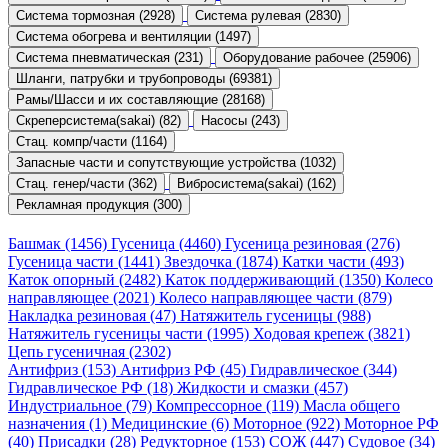
Система тормозная (2928)
Система рулевая (2830)
Система обогрева и вентиляции (1497)
Система пневматическая (231)
Оборудование рабочее (25906)
Шланги, патрубки и трубопроводы (69381)
Рамы/Шасси и их составляющие (28168)
Скреперсистема(sakai) (82)
Насосы (243)
Стац. компр/части (1164)
Запасные части и сопутствующие устройства (1032)
Стац. генер/части (362)
Вибросистема(sakai) (162)
Рекламная продукция (300)
Башмак (1456)
Гусеница (4460)
Гусеница резиновая (276)
Гусеница части (1441)
Звездочка (1874)
Катки части (493)
Каток опорный (2482)
Каток поддерживающий (1350)
Колесо
направляющее (2021)
Колесо направляющее части (879)
Накладка резиновая (47)
Натяжитель гусеницы (988)
Натяжитель гусеницы части (1995)
Ходовая крепеж (3821)
Цепь гусеничная (2302)
Антифриз (153)
Антифриз РФ (45)
Гидравлическое (344)
Гидравлическое РФ (18)
Жидкости и смазки (457)
Индустриальное (79)
Компрессорное (119)
Масла общего
назначения (1)
Медицинские (6)
Моторное (922)
Моторное РФ
(40)
Присадки (28)
Редукторное (153)
СОЖ (447)
Судовое (34)