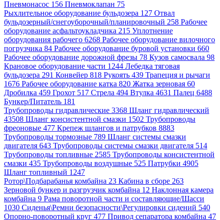
Пневмонасос 156
Пневмоклапан 75
Рыхлительное оборудование бульдозера 127
Отвал
бульдозерный/снегоуборочный/планировочный 258
Рабочее
оборудование асфальтоукладчика 215
Уплотнение
оборудования рабочего 6268
Рабочее оборудование вилочного
погрузчика 84
Рабочее оборудование буровой установки 660
Рабочее оборудование дорожной фрезы 78
Кузов самосвала 98
Крановое оборудование части 1244
Лебедка тяговая
бульдозера 291
Конвейер 818
Рукоять 439
Трапеция и рычаги
1676
Рабочее оборудование катка 820
Жатка зерновая 60
Дробилка 459
Грохот 517
Стрела 494
Втулка 4631
Палец 6488
Бункер/Питатель 181
Трубопроводы гидравлические 3368
Шланг гидравлический
43508
Шланг консистентной смазки 1502
Трубопроводы
фреоновые 477
Крепеж шлангов и патрубков 8883
Трубопроводы тормозные 789
Шланг системы смазки
двигателя 643
Трубопроводы системы смазки двигателя 514
Трубопроводы топливные 2585
Трубопроводы консистентной
смазки 435
Трубопроводы воздушные 525
Патрубки 4905
Шланг топливный 1247
Ротор\Подбарабанья комбайна 23
Кабина в сборе 263
Зерновой бункер и разгрузчик комбайна 12
Наклонная камера
комбайна 9
Рама поворотной части и составляющие/Шасси
1030
Сиденья\Ремни безопасности\Регулировки сидений 540
Опорно-поворотный круг 477
Привод сепаратора комбайна 47