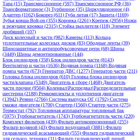
Тара (15)
Трансмиссионное (597)
Трансмиссионное РФ (36)
Трансформаторное (3)
Турбинное (35)
Циркуляционное (4)
Адаптер (1162)
Бокорез (611)
Губа литая (17)
Защита (1169)
Зубья ковша Bolt-on (355)
Коронка (2261)
Крепеж (2956)
Ножи
и режущие кромки (2315)
Стойка рыхлителя (118)
Элемент
дробящий (107)
Диск колесный и части (982)
Камеры (113)
Кольца
уплотнительные колесных дисков (83)
Ободные ленты (39)
Шинозащитные и антипробуксовочные цепи (68)
Шины
(3449)
Шины демонтированные (144)
Блок цилиндров (358)
Блок цилиндров части (8143)
Вентилятор и части (1636)
Водяная помпа (1168)
Водяная
помпа части (673)
Генератор ДВС (1277)
Генератор части (211)
Головка блока цилиндров (610)
Головка блока цилиндров
части/клапана (5349)
Двигатель в сборе (1468)
Двигатель
части прочие (9504)
Коленвал\Распредвал\Распределительные
шестерни (2188)
Ремкомплекты и уплотнения двигателя
(13942)
Ремни (2766)
Система выпуска ОГ (1792)
Система
смазки двигателя (1700)
Стартер (1560)
Стартер части (275)
Термостат (792)
Топливная апппаратура/ топливный бак
(5975)
Турбонагнетатель (1743)
Турбонагнетатель части (220)
Комплект фильтров (439)
Фильтр антикоррозионный (255)
Фильтр водяной (43)
Фильтр воздушный (3881)
Фильтр
гидравлический всасывающий (555)
Фильтр гидравлический
для сельхоз. техники (31)
Фильтр гидравлический линий