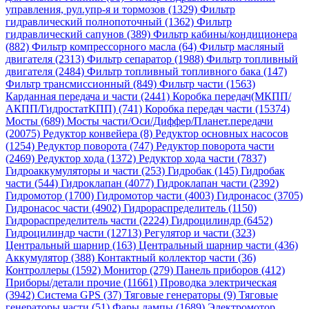
управления, рул.упр-я и тормозов (1329)
Фильтр
гидравлический полнопоточный (1362)
Фильтр
гидравлический сапунов (389)
Фильтр кабины/кондиционера
(882)
Фильтр компрессорного масла (64)
Фильтр масляный
двигателя (2313)
Фильтр сепаратор (1988)
Фильтр топливный
двигателя (2484)
Фильтр топливный топливного бака (147)
Фильтр трансмиссионный (849)
Фильтр части (1563)
Карданная передача и части (2441)
Коробка передач(МКПП/
АКПП/ГидростатКПП) (741)
Коробка передач части (15374)
Мосты (689)
Мосты части/Оси/Диффер/Планет.передачи
(20075)
Редуктор конвейера (8)
Редуктор основных насосов
(1254)
Редуктор поворота (747)
Редуктор поворота части
(2469)
Редуктор хода (1372)
Редуктор хода части (7837)
Гидроаккумуляторы и части (253)
Гидробак (145)
Гидробак
части (544)
Гидроклапан (4077)
Гидроклапан части (2392)
Гидромотор (1700)
Гидромотор части (4003)
Гидронасос (3705)
Гидронасос части (4902)
Гидрораспределитель (1150)
Гидрораспределитель части (2224)
Гидроцилиндр (6452)
Гидроцилиндр части (12713)
Регулятор и части (323)
Центральный шарнир (163)
Центральный шарнир части (436)
Аккумулятор (388)
Контактный коллектор части (36)
Контроллеры (1592)
Монитор (279)
Панель приборов (412)
Приборы/детали прочие (11661)
Проводка электрическая
(3942)
Система GPS (37)
Тяговые генераторы (9)
Тяговые
генераторы части (51)
Фары лампы (1689)
Электромотор