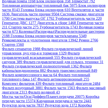
Водяная помпа 1168
Блок цилиндров 358
Термостат 792
Топливная апппаратура/ топливный бак 5975
Блок цилиндров
части 8143
Головка блока цилиндров 610
Вентилятор и части
1636
Двигатель части прочие 9504
Система смазки двигателя
1700
Система выпуска ОГ 1792
Турбонагнетатель части 220
Генератор ДВС 1277
Двигатель в сборе 1468
Генератор части
211
Стартер части 275
Турбонагнетатель 1743
Водяная помпа
части 673
Коленвал\Распредвал\Распределительные шестерни
2188
Головка блока цилиндров части/клапана 5349
Ремкомплекты и уплотнения двигателя 13942
Ремни 2766
Стартер 1560
Фильтр сепаратор 1988
Фильтр гидравлический линий
управления, рул.упр-я и тормозов 1329
Фильтр
гидравлический всасывающий 555
Фильтр гидравлический
сапунов 389
Фильтр гидравлический для сельхоз. техники 31
Фильтр гидравлический полнопоточный 1362
Фильтр
кабины/кондиционера 882
Фильтр трансмиссионный 849
Фильтр компрессорного масла 64
Фильтр топливный
топливного бака 147
Фильтр антикоррозионный 255
Комплект фильтров 439
Фильтр топливный двигателя 2484
Фильтр воздушный 3881
Фильтр части 1563
Фильтр масляный
двигателя 2313
Фильтр водяной 43
Мосты части/Оси/Диффер/Планет.передачи 20075
Коробка
передач части 15374
Карданная передача и части 2441
Редуктор хода части 7837
Редуктор хода 1372
Коробка