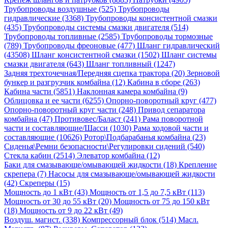
Трубопроводы воздушные (525)
Трубопроводы
гидравлические (3368)
Трубопроводы консистентной смазки
(435)
Трубопроводы системы смазки двигателя (514)
Трубопроводы топливные (2585)
Трубопроводы тормозные
(789)
Трубопроводы фреоновые (477)
Шланг гидравлический
(43508)
Шланг консистентной смазки (1502)
Шланг системы
смазки двигателя (643)
Шланг топливный (1247)
Задняя трехточечная/Передняя сцепка трактора (20)
Зерновой
бункер и разгрузчик комбайна (12)
Кабина в сборе (263)
Кабина части (5851)
Наклонная камера комбайна (9)
Облицовка и ее части (6255)
Опорно-поворотный круг (477)
Опорно-поворотный круг части (248)
Привод сепаратора
комбайна (47)
Противовес/Баласт (241)
Рама поворотной
части и составляющие/Шасси (1030)
Рама ходовой части и
составляющие (10626)
Ротор\Подбарабанья комбайна (23)
Сиденья\Ремни безопасности\Регулировки сидений (540)
Стекла кабин (2514)
Элеватор комбайна (12)
Баки для смазывающе/омывающей жидкости (18)
Крепление
скрепера (7)
Насосы для смазывающе/омывающей жидкости
(42)
Скреперы (15)
Мощность до 1 кВт (43)
Мощность от 1,5 до 7,5 кВт (113)
Мощность от 30 до 55 кВт (20)
Мощность от 75 до 150 кВт
(18)
Мощность от 9 до 22 кВт (49)
Воздуш. магист. (338)
Компрессорный блок (514)
Масл.