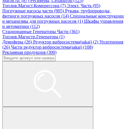
Магистр. (87)
Ресиверы, Сепаратор (123)
Топлив.Магист.Компрессора (7)
Элект. Часть (95)
Погружные насосы части (905)
Рукава, трубопроводы,
фитинги погружных насосов (14)
Специальные конструкции
и механизмы для погружных насосов (1)
Шкафы управления
и автоматики (112)
Стационарные Генераторы Части (361)
Топлив.Магистр.Генератора (1)
Демпферы (26)
Редуктор вибросистема(sakai) (2)
Уплотнения
(26)
Части редуктор вибросистема(sakai) (108)
Рекламная продукция (300)