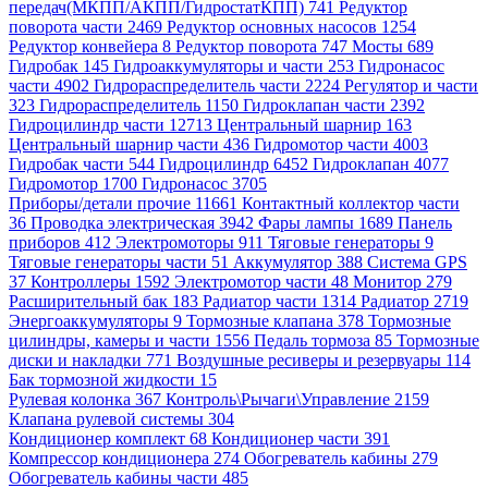
передач(МКПП/АКПП/ГидростатКПП) 741
Редуктор
поворота части 2469
Редуктор основных насосов 1254
Редуктор конвейера 8
Редуктор поворота 747
Мосты 689
Гидробак 145
Гидроаккумуляторы и части 253
Гидронасос
части 4902
Гидрораспределитель части 2224
Регулятор и части
323
Гидрораспределитель 1150
Гидроклапан части 2392
Гидроцилиндр части 12713
Центральный шарнир 163
Центральный шарнир части 436
Гидромотор части 4003
Гидробак части 544
Гидроцилиндр 6452
Гидроклапан 4077
Гидромотор 1700
Гидронасос 3705
Приборы/детали прочие 11661
Контактный коллектор части
36
Проводка электрическая 3942
Фары лампы 1689
Панель
приборов 412
Электромоторы 911
Тяговые генераторы 9
Тяговые генераторы части 51
Аккумулятор 388
Система GPS
37
Контроллеры 1592
Электромотор части 48
Монитор 279
Расширительный бак 183
Радиатор части 1314
Радиатор 2719
Энергоаккумуляторы 9
Тормозные клапана 378
Тормозные
цилиндры, камеры и части 1556
Педаль тормоза 85
Тормозные
диски и накладки 771
Воздушные ресиверы и резервуары 114
Бак тормозной жидкости 15
Рулевая колонка 367
Контроль\Рычаги\Управление 2159
Клапана рулевой системы 304
Кондиционер комплект 68
Кондиционер части 391
Компрессор кондиционера 274
Обогреватель кабины 279
Обогреватель кабины части 485