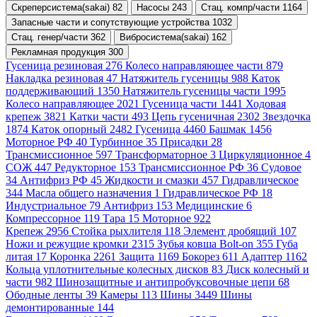
Скреперсистема(sakai) 82
Насосы 243
Стац. компр/части 1164
Запасные части и сопутствующие устройства 1032
Стац. генер/части 362
Вибросистема(sakai) 162
Рекламная продукция 300
Гусеница резиновая 276
Колесо направляющее части 879
Накладка резиновая 47
Натяжитель гусеницы 988
Каток
поддерживающий 1350
Натяжитель гусеницы части 1995
Колесо направляющее 2021
Гусеница части 1441
Ходовая
крепеж 3821
Катки части 493
Цепь гусеничная 2302
Звездочка
1874
Каток опорный 2482
Гусеница 4460
Башмак 1456
Моторное РФ 40
Турбинное 35
Присадки 28
Трансмиссионное 597
Трансформаторное 3
Циркуляционное 4
СОЖ 447
Редукторное 153
Трансмиссионное РФ 36
Судовое
34
Антифриз РФ 45
Жидкости и смазки 457
Гидравлическое
344
Масла общего назначения 1
Гидравлическое РФ 18
Индустриальное 79
Антифриз 153
Медицинские 6
Компрессорное 119
Тара 15
Моторное 922
Крепеж 2956
Стойка рыхлителя 118
Элемент дробящий 107
Ножи и режущие кромки 2315
Зубья ковша Bolt-on 355
Губа
литая 17
Коронка 2261
Защита 1169
Бокорез 611
Адаптер 1162
Кольца уплотнительные колесных дисков 83
Диск колесный и
части 982
Шинозащитные и антипробуксовочные цепи 68
Ободные ленты 39
Камеры 113
Шины 3449
Шины
демонтированные 144