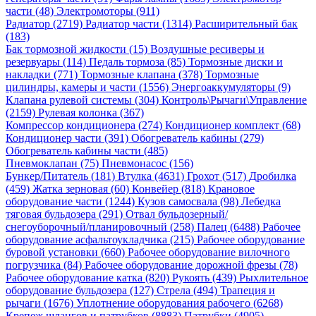
части (48)
Электромоторы (911)
Радиатор (2719)
Радиатор части (1314)
Расширительный бак
(183)
Бак тормозной жидкости (15)
Воздушные ресиверы и
резервуары (114)
Педаль тормоза (85)
Тормозные диски и
накладки (771)
Тормозные клапана (378)
Тормозные
цилиндры, камеры и части (1556)
Энергоаккумуляторы (9)
Клапана рулевой системы (304)
Контроль\Рычаги\Управление
(2159)
Рулевая колонка (367)
Компрессор кондиционера (274)
Кондиционер комплект (68)
Кондиционер части (391)
Обогреватель кабины (279)
Обогреватель кабины части (485)
Пневмоклапан (75)
Пневмонасос (156)
Бункер/Питатель (181)
Втулка (4631)
Грохот (517)
Дробилка
(459)
Жатка зерновая (60)
Конвейер (818)
Крановое
оборудование части (1244)
Кузов самосвала (98)
Лебедка
тяговая бульдозера (291)
Отвал бульдозерный/
снегоуборочный/планировочный (258)
Палец (6488)
Рабочее
оборудование асфальтоукладчика (215)
Рабочее оборудование
буровой установки (660)
Рабочее оборудование вилочного
погрузчика (84)
Рабочее оборудование дорожной фрезы (78)
Рабочее оборудование катка (820)
Рукоять (439)
Рыхлительное
оборудование бульдозера (127)
Стрела (494)
Трапеция и
рычаги (1676)
Уплотнение оборудования рабочего (6268)
Крепеж шлангов и патрубков (8883)
Патрубки (4905)