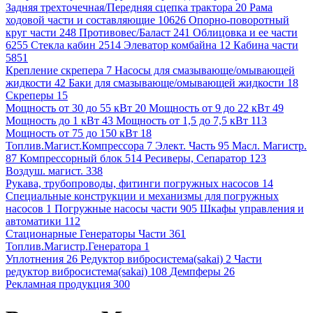
Задняя трехточечная/Передняя сцепка трактора 20
Рама
ходовой части и составляющие 10626
Опорно-поворотный
круг части 248
Противовес/Баласт 241
Облицовка и ее части
6255
Стекла кабин 2514
Элеватор комбайна 12
Кабина части
5851
Крепление скрепера 7
Насосы для смазывающе/омывающей
жидкости 42
Баки для смазывающе/омывающей жидкости 18
Скреперы 15
Мощность от 30 до 55 кВт 20
Мощность от 9 до 22 кВт 49
Мощность до 1 кВт 43
Мощность от 1,5 до 7,5 кВт 113
Мощность от 75 до 150 кВт 18
Топлив.Магист.Компрессора 7
Элект. Часть 95
Масл. Магистр.
87
Компрессорный блок 514
Ресиверы, Сепаратор 123
Воздуш. магист. 338
Рукава, трубопроводы, фитинги погружных насосов 14
Специальные конструкции и механизмы для погружных
насосов 1
Погружные насосы части 905
Шкафы управления и
автоматики 112
Стационарные Генераторы Части 361
Топлив.Магистр.Генератора 1
Уплотнения 26
Редуктор вибросистема(sakai) 2
Части
редуктор вибросистема(sakai) 108
Демпферы 26
Рекламная продукция 300