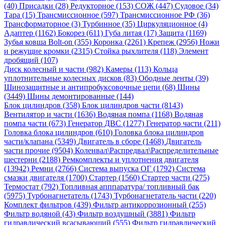
(40)
Присадки (28)
Редукторное (153)
СОЖ (447)
Судовое (34)
Тара (15)
Трансмиссионное (597)
Трансмиссионное РФ (36)
Трансформаторное (3)
Турбинное (35)
Циркуляционное (4)
Адаптер (1162)
Бокорез (611)
Губа литая (17)
Защита (1169)
Зубья ковша Bolt-on (355)
Коронка (2261)
Крепеж (2956)
Ножи
и режущие кромки (2315)
Стойка рыхлителя (118)
Элемент
дробящий (107)
Диск колесный и части (982)
Камеры (113)
Кольца
уплотнительные колесных дисков (83)
Ободные ленты (39)
Шинозащитные и антипробуксовочные цепи (68)
Шины
(3449)
Шины демонтированные (144)
Блок цилиндров (358)
Блок цилиндров части (8143)
Вентилятор и части (1636)
Водяная помпа (1168)
Водяная
помпа части (673)
Генератор ДВС (1277)
Генератор части (211)
Головка блока цилиндров (610)
Головка блока цилиндров
части/клапана (5349)
Двигатель в сборе (1468)
Двигатель
части прочие (9504)
Коленвал\Распредвал\Распределительные
шестерни (2188)
Ремкомплекты и уплотнения двигателя
(13942)
Ремни (2766)
Система выпуска ОГ (1792)
Система
смазки двигателя (1700)
Стартер (1560)
Стартер части (275)
Термостат (792)
Топливная апппаратура/ топливный бак
(5975)
Турбонагнетатель (1743)
Турбонагнетатель части (220)
Комплект фильтров (439)
Фильтр антикоррозионный (255)
Фильтр водяной (43)
Фильтр воздушный (3881)
Фильтр
гидравлический всасывающий (555)
Фильтр гидравлический