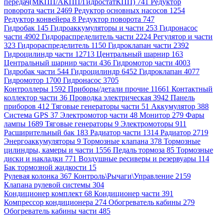
передач(МКПП/АКПП/ГидростатКПП) 741
Редуктор
поворота части 2469
Редуктор основных насосов 1254
Редуктор конвейера 8
Редуктор поворота 747
Гидробак 145
Гидроаккумуляторы и части 253
Гидронасос
части 4902
Гидрораспределитель части 2224
Регулятор и части
323
Гидрораспределитель 1150
Гидроклапан части 2392
Гидроцилиндр части 12713
Центральный шарнир 163
Центральный шарнир части 436
Гидромотор части 4003
Гидробак части 544
Гидроцилиндр 6452
Гидроклапан 4077
Гидромотор 1700
Гидронасос 3705
Контроллеры 1592
Приборы/детали прочие 11661
Контактный
коллектор части 36
Проводка электрическая 3942
Панель
приборов 412
Тяговые генераторы части 51
Аккумулятор 388
Система GPS 37
Электромотор части 48
Монитор 279
Фары
лампы 1689
Тяговые генераторы 9
Электромоторы 911
Расширительный бак 183
Радиатор части 1314
Радиатор 2719
Энергоаккумуляторы 9
Тормозные клапана 378
Тормозные
цилиндры, камеры и части 1556
Педаль тормоза 85
Тормозные
диски и накладки 771
Воздушные ресиверы и резервуары 114
Бак тормозной жидкости 15
Рулевая колонка 367
Контроль\Рычаги\Управление 2159
Клапана рулевой системы 304
Кондиционер комплект 68
Кондиционер части 391
Компрессор кондиционера 274
Обогреватель кабины 279
Обогреватель кабины части 485