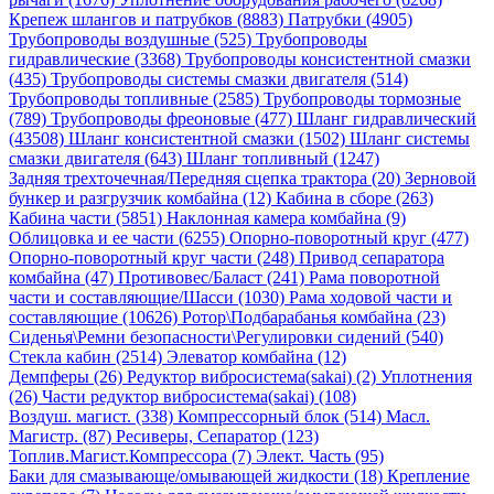
Крепеж шлангов и патрубков (8883)
Патрубки (4905)
Трубопроводы воздушные (525)
Трубопроводы
гидравлические (3368)
Трубопроводы консистентной смазки
(435)
Трубопроводы системы смазки двигателя (514)
Трубопроводы топливные (2585)
Трубопроводы тормозные
(789)
Трубопроводы фреоновые (477)
Шланг гидравлический
(43508)
Шланг консистентной смазки (1502)
Шланг системы
смазки двигателя (643)
Шланг топливный (1247)
Задняя трехточечная/Передняя сцепка трактора (20)
Зерновой
бункер и разгрузчик комбайна (12)
Кабина в сборе (263)
Кабина части (5851)
Наклонная камера комбайна (9)
Облицовка и ее части (6255)
Опорно-поворотный круг (477)
Опорно-поворотный круг части (248)
Привод сепаратора
комбайна (47)
Противовес/Баласт (241)
Рама поворотной
части и составляющие/Шасси (1030)
Рама ходовой части и
составляющие (10626)
Ротор\Подбарабанья комбайна (23)
Сиденья\Ремни безопасности\Регулировки сидений (540)
Стекла кабин (2514)
Элеватор комбайна (12)
Демпферы (26)
Редуктор вибросистема(sakai) (2)
Уплотнения
(26)
Части редуктор вибросистема(sakai) (108)
Воздуш. магист. (338)
Компрессорный блок (514)
Масл.
Магистр. (87)
Ресиверы, Сепаратор (123)
Топлив.Магист.Компрессора (7)
Элект. Часть (95)
Баки для смазывающе/омывающей жидкости (18)
Крепление