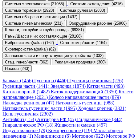
Система электрическая (21055)
Система охлаждения (4216)
Система тормозная (2928)
Система рулевая (2830)
Система обогрева и вентиляции (1497)
Система пневматическая (231)
Оборудование рабочее (25906)
Шланги, патрубки и трубопроводы (69381)
Рамы/Шасси и их составляющие (28168)
Вибросистема(sakai) (162)
Стац. компр/части (1164)
Скреперсистема(sakai) (82)
Запасные части и сопутствующие устройства (1032)
Стац. генер/части (362)
Рекламная продукция (300)
Насосы (243)
Башмак (1456)
Гусеница (4460)
Гусеница резиновая (276)
Гусеница части (1441)
Звездочка (1874)
Катки части (493)
Каток опорный (2482)
Каток поддерживающий (1350)
Колесо
направляющее (2021)
Колесо направляющее части (879)
Накладка резиновая (47)
Натяжитель гусеницы (988)
Натяжитель гусеницы части (1995)
Ходовая крепеж (3821)
Цепь гусеничная (2302)
Антифриз (153)
Антифриз РФ (45)
Гидравлическое (344)
Гидравлическое РФ (18)
Жидкости и смазки (457)
Индустриальное (79)
Компрессорное (119)
Масла общего
назначения (1)
Медицинские (6)
Моторное (922)
Моторное РФ