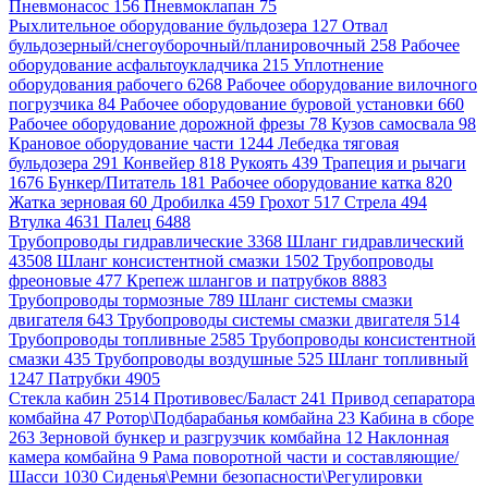
Пневмонасос 156
Пневмоклапан 75
Рыхлительное оборудование бульдозера 127
Отвал
бульдозерный/снегоуборочный/планировочный 258
Рабочее
оборудование асфальтоукладчика 215
Уплотнение
оборудования рабочего 6268
Рабочее оборудование вилочного
погрузчика 84
Рабочее оборудование буровой установки 660
Рабочее оборудование дорожной фрезы 78
Кузов самосвала 98
Крановое оборудование части 1244
Лебедка тяговая
бульдозера 291
Конвейер 818
Рукоять 439
Трапеция и рычаги
1676
Бункер/Питатель 181
Рабочее оборудование катка 820
Жатка зерновая 60
Дробилка 459
Грохот 517
Стрела 494
Втулка 4631
Палец 6488
Трубопроводы гидравлические 3368
Шланг гидравлический
43508
Шланг консистентной смазки 1502
Трубопроводы
фреоновые 477
Крепеж шлангов и патрубков 8883
Трубопроводы тормозные 789
Шланг системы смазки
двигателя 643
Трубопроводы системы смазки двигателя 514
Трубопроводы топливные 2585
Трубопроводы консистентной
смазки 435
Трубопроводы воздушные 525
Шланг топливный
1247
Патрубки 4905
Стекла кабин 2514
Противовес/Баласт 241
Привод сепаратора
комбайна 47
Ротор\Подбарабанья комбайна 23
Кабина в сборе
263
Зерновой бункер и разгрузчик комбайна 12
Наклонная
камера комбайна 9
Рама поворотной части и составляющие/
Шасси 1030
Сиденья\Ремни безопасности\Регулировки