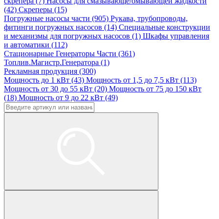
скрепера (7)
Насосы для смазывающе/омывающей жидкости
(42)
Скреперы (15)
Погружные насосы части (905)
Рукава, трубопроводы,
фитинги погружных насосов (14)
Специальные конструкции
и механизмы для погружных насосов (1)
Шкафы управления
и автоматики (112)
Стационарные Генераторы Части (361)
Топлив.Магистр.Генератора (1)
Рекламная продукция (300)
Мощность до 1 кВт (43)
Мощность от 1,5 до 7,5 кВт (113)
Мощность от 30 до 55 кВт (20)
Мощность от 75 до 150 кВт
(18)
Мощность от 9 до 22 кВт (49)