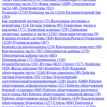
генераторы части (51)
Фары лампы (1689)
Электромотор
части (48)
Электромоторы (911)
Радиатор (2719)
Радиатор части (1314)
Расширительный бак
(183)
Бак тормозной жидкости (15)
Воздушные ресиверы и
резервуары (114)
Педаль тормоза (85)
Тормозные диски и
накладки (771)
Тормозные клапана (378)
Тормозные
цилиндры, камеры и части (1556)
Энергоаккумуляторы (9)
Клапана рулевой системы (304)
Контроль\Рычаги\Управление
(2159)
Рулевая колонка (367)
Компрессор кондиционера (274)
Кондиционер комплект (68)
Кондиционер части (391)
Обогреватель кабины (279)
Обогреватель кабины части (485)
Пневмоклапан (75)
Пневмонасос (156)
Бункер/Питатель (181)
Втулка (4631)
Грохот (517)
Дробилка
(459)
Жатка зерновая (60)
Конвейер (818)
Крановое
оборудование части (1244)
Кузов самосвала (98)
Лебедка
тяговая бульдозера (291)
Отвал бульдозерный/
снегоуборочный/планировочный (258)
Палец (6488)
Рабочее
оборудование асфальтоукладчика (215)
Рабочее оборудование
буровой установки (660)
Рабочее оборудование вилочного
погрузчика (84)
Рабочее оборудование дорожной фрезы (78)
Рабочее оборудование катка (820)
Рукоять (439)
Рыхлительное
оборудование бульдозера (127)
Стрела (494)
Трапеция и
рычаги (1676)
Уплотнение оборудования рабочего (6268)