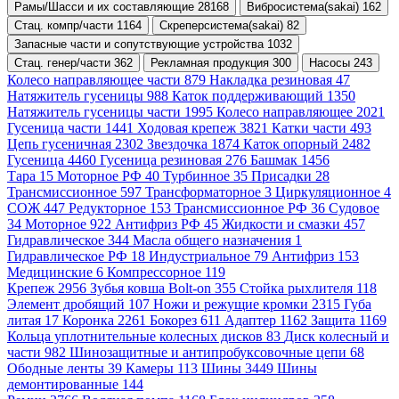
Рамы/Шасси и их составляющие 28168
Вибросистема(sakai) 162
Стац. компр/части 1164
Скреперсистема(sakai) 82
Запасные части и сопутствующие устройства 1032
Стац. генер/части 362
Рекламная продукция 300
Насосы 243
Колесо направляющее части 879
Накладка резиновая 47
Натяжитель гусеницы 988
Каток поддерживающий 1350
Натяжитель гусеницы части 1995
Колесо направляющее 2021
Гусеница части 1441
Ходовая крепеж 3821
Катки части 493
Цепь гусеничная 2302
Звездочка 1874
Каток опорный 2482
Гусеница 4460
Гусеница резиновая 276
Башмак 1456
Тара 15
Моторное РФ 40
Турбинное 35
Присадки 28
Трансмиссионное 597
Трансформаторное 3
Циркуляционное 4
СОЖ 447
Редукторное 153
Трансмиссионное РФ 36
Судовое
34
Моторное 922
Антифриз РФ 45
Жидкости и смазки 457
Гидравлическое 344
Масла общего назначения 1
Гидравлическое РФ 18
Индустриальное 79
Антифриз 153
Медицинские 6
Компрессорное 119
Крепеж 2956
Зубья ковша Bolt-on 355
Стойка рыхлителя 118
Элемент дробящий 107
Ножи и режущие кромки 2315
Губа
литая 17
Коронка 2261
Бокорез 611
Адаптер 1162
Защита 1169
Кольца уплотнительные колесных дисков 83
Диск колесный и
части 982
Шинозащитные и антипробуксовочные цепи 68
Ободные ленты 39
Камеры 113
Шины 3449
Шины
демонтированные 144