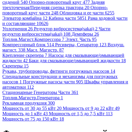
сидений 540
Опорно-поворотный круг 477
Задняя
трехточечная/Передняя сцепка трактора 20
Опорно-
поворотный круг части 248
Облицовка и ее части 6255
Элеватор комбайна 12
Кабина части 5851
Рама ходовой части
и составляющие 10626
Уплотнения 26
Редуктор вибросистема(sakai) 2
Части
редуктор вибросистема(sakai) 108
Демпферы 26
Топлив.Магист.Компрессора 7
Элект. Часть 95
Компрессорный блок 514
Ресиверы, Сепаратор 123
Воздуш.
магист. 338
Масл. Магистр. 87
Крепление скрепера 7
Насосы для смазывающе/омывающей
жидкости 42
Баки для смазывающе/омывающей жидкости 18
Скреперы 15
Рукава, трубопроводы, фитинги погружных насосов 14
Специальные конструкции и механизмы для погружных
насосов 1
Погружные насосы части 905
Шкафы управления и
автоматики 112
Стационарные Генераторы Части 361
Топлив.Магистр.Генератора 1
Рекламная продукция 300
Мощность от 30 до 55 кВт 20
Мощность от 9 до 22 кВт 49
Мощность до 1 кВт 43
Мощность от 1,5 до 7,5 кВт 113
Мощность от 75 до 150 кВт 18