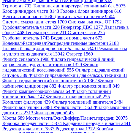
Ремни 2766
Водяная помпа 1168
Блок цилиндров 358
Термостат 792
Топливная апппаратура/ топливный бак 5975
Блок цилиндров части 8143
Головка блока цилиндров 610
Вентилятор и части 1636
Двигатель части прочие 9504
Система смазки двигателя 1700
Система выпуска ОГ 1792
Турбонагнетатель части 220
Генератор ДВС 1277
Двигатель в
сборе 1468
Генератор части 211
Стартер части 275
Турбонагнетатель 1743
Водяная помпа части 673
Коленвал\Распредвал\Распределительные шестерни 2188
Головка блока цилиндров части/клапана 5349
Ремкомплекты
и уплотнения двигателя 13942
Стартер 1560
Фильтр сепаратор 1988
Фильтр гидравлический линий
управления, рул.упр-я и тормозов 1329
Фильтр
гидравлический всасывающий 555
Фильтр гидравлический
сапунов 389
Фильтр гидравлический для сельхоз. техники 31
Фильтр гидравлический полнопоточный 1362
Фильтр
кабины/кондиционера 882
Фильтр трансмиссионный 849
Фильтр компрессорного масла 64
Фильтр топливный
топливного бака 147
Фильтр антикоррозионный 255
Комплект фильтров 439
Фильтр топливный двигателя 2484
Фильтр воздушный 3881
Фильтр части 1563
Фильтр масляный
двигателя 2313
Фильтр водяной 43
Мосты 689
Мосты части/Оси/Диффер/Планет.передачи 20075
Коробка передач части 15374
Карданная передача и части 2441
Редуктор хода части 7837
Редуктор хода 1372
Коробка