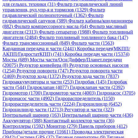
для сельхоз. техники (31)
Фильтр гидравлический линий
управления, рул.упр-я и тормозов (1329)
Фильтр
гидравлический полнопоточный (1362)
Фильтр
гидравлический сапунов (389)
Фильтр кабины/кондиционера
(882)
Фильтр компрессорного масла (64)
Фильтр масляный
двигателя (2313)
Фильтр сепаратор (1988)
Фильтр топливный
двигателя (2484)
Фильтр топливный топливного бака (147)
Фильтр трансмиссионный (849)
Фильтр части (1563)
Карданная передача и части (2441)
Коробка передач(МКПП/
АКПП/ГидростатКПП) (741)
Коробка передач части (15374)
Мосты (689)
Мосты части/Оси/Диффер/Планет.передачи
(20075)
Редуктор конвейера (8)
Редуктор основных насосов
(1254)
Редуктор поворота (747)
Редуктор поворота части
(2469)
Редуктор хода (1372)
Редуктор хода части (7837)
Гидроаккумуляторы и части (253)
Гидробак (145)
Гидробак
части (544)
Гидроклапан (4077)
Гидроклапан части (2392)
Гидромотор (1700)
Гидромотор части (4003)
Гидронасос (3705)
Гидронасос части (4902)
Гидрораспределитель (1150)
Гидрораспределитель части (2224)
Гидроцилиндр (6452)
Гидроцилиндр части (12713)
Регулятор и части (323)
Центральный шарнир (163)
Центральный шарнир части (436)
Аккумулятор (388)
Контактный коллектор части (36)
Контроллеры (1592)
Монитор (279)
Панель приборов (412)
Приборы/детали прочие (11661)
Проводка электрическая
(3942)
Система GPS (37)
Тяговые генераторы (9)
Тяговые