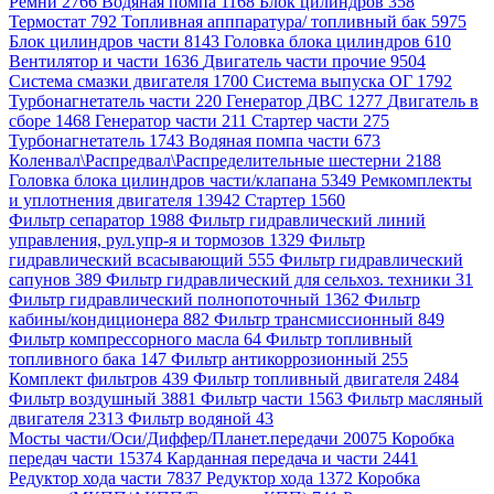
Ремни 2766
Водяная помпа 1168
Блок цилиндров 358
Термостат 792
Топливная апппаратура/ топливный бак 5975
Блок цилиндров части 8143
Головка блока цилиндров 610
Вентилятор и части 1636
Двигатель части прочие 9504
Система смазки двигателя 1700
Система выпуска ОГ 1792
Турбонагнетатель части 220
Генератор ДВС 1277
Двигатель в
сборе 1468
Генератор части 211
Стартер части 275
Турбонагнетатель 1743
Водяная помпа части 673
Коленвал\Распредвал\Распределительные шестерни 2188
Головка блока цилиндров части/клапана 5349
Ремкомплекты
и уплотнения двигателя 13942
Стартер 1560
Фильтр сепаратор 1988
Фильтр гидравлический линий
управления, рул.упр-я и тормозов 1329
Фильтр
гидравлический всасывающий 555
Фильтр гидравлический
сапунов 389
Фильтр гидравлический для сельхоз. техники 31
Фильтр гидравлический полнопоточный 1362
Фильтр
кабины/кондиционера 882
Фильтр трансмиссионный 849
Фильтр компрессорного масла 64
Фильтр топливный
топливного бака 147
Фильтр антикоррозионный 255
Комплект фильтров 439
Фильтр топливный двигателя 2484
Фильтр воздушный 3881
Фильтр части 1563
Фильтр масляный
двигателя 2313
Фильтр водяной 43
Мосты части/Оси/Диффер/Планет.передачи 20075
Коробка
передач части 15374
Карданная передача и части 2441
Редуктор хода части 7837
Редуктор хода 1372
Коробка