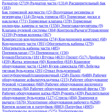
Радиатор (2719)
Радиатор части (1314)
Расширительный бак
(183)
Бак тормозной жидкости (15)
Воздушные ресиверы и
резервуары (114)
Педаль тормоза (85)
Тормозные диски и
накладки (771)
Тормозные клапана (378)
Тормозные
цилиндры, камеры и части (1556)
Энергоаккумуляторы (9)
Клапана рулевой системы (304)
Контроль\Рычаги\Управление
(2159)
Рулевая колонка (367)
Компрессор кондиционера (274)
Кондиционер комплект (68)
Кондиционер части (391)
Обогреватель кабины (279)
Обогреватель кабины части (485)
Пневмоклапан (75)
Пневмонасос (156)
Бункер/Питатель (181)
Втулка (4631)
Грохот (517)
Дробилка
(459)
Жатка зерновая (60)
Конвейер (818)
Крановое
оборудование части (1244)
Кузов самосвала (98)
Лебедка
тяговая бульдозера (291)
Отвал бульдозерный/
снегоуборочный/планировочный (258)
Палец (6488)
Рабочее
оборудование асфальтоукладчика (215)
Рабочее оборудование
буровой установки (660)
Рабочее оборудование вилочного
погрузчика (84)
Рабочее оборудование дорожной фрезы (78)
Рабочее оборудование катка (820)
Рукоять (439)
Рыхлительное
оборудование бульдозера (127)
Стрела (494)
Трапеция и
рычаги (1676)
Уплотнение оборудования рабочего (6268)
Крепеж шлангов и патрубков (8883)
Патрубки (4905)
Трубопроводы воздушные (525)
Трубопроводы