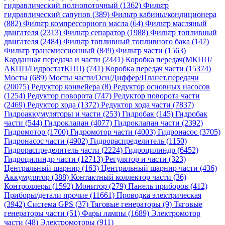
гидравлический полнопоточный (1362)
Фильтр
гидравлический сапунов (389)
Фильтр кабины/кондиционера
(882)
Фильтр компрессорного масла (64)
Фильтр масляный
двигателя (2313)
Фильтр сепаратор (1988)
Фильтр топливный
двигателя (2484)
Фильтр топливный топливного бака (147)
Фильтр трансмиссионный (849)
Фильтр части (1563)
Карданная передача и части (2441)
Коробка передач(МКПП/
АКПП/ГидростатКПП) (741)
Коробка передач части (15374)
Мосты (689)
Мосты части/Оси/Диффер/Планет.передачи
(20075)
Редуктор конвейера (8)
Редуктор основных насосов
(1254)
Редуктор поворота (747)
Редуктор поворота части
(2469)
Редуктор хода (1372)
Редуктор хода части (7837)
Гидроаккумуляторы и части (253)
Гидробак (145)
Гидробак
части (544)
Гидроклапан (4077)
Гидроклапан части (2392)
Гидромотор (1700)
Гидромотор части (4003)
Гидронасос (3705)
Гидронасос части (4902)
Гидрораспределитель (1150)
Гидрораспределитель части (2224)
Гидроцилиндр (6452)
Гидроцилиндр части (12713)
Регулятор и части (323)
Центральный шарнир (163)
Центральный шарнир части (436)
Аккумулятор (388)
Контактный коллектор части (36)
Контроллеры (1592)
Монитор (279)
Панель приборов (412)
Приборы/детали прочие (11661)
Проводка электрическая
(3942)
Система GPS (37)
Тяговые генераторы (9)
Тяговые
генераторы части (51)
Фары лампы (1689)
Электромотор
части (48)
Электромоторы (911)