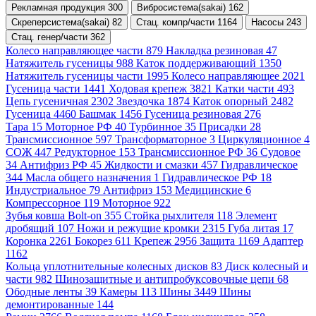
Рекламная продукция 300
Вибросистема(sakai) 162
Скреперсистема(sakai) 82
Стац. компр/части 1164
Насосы 243
Стац. генер/части 362
Колесо направляющее части 879
Накладка резиновая 47
Натяжитель гусеницы 988
Каток поддерживающий 1350
Натяжитель гусеницы части 1995
Колесо направляющее 2021
Гусеница части 1441
Ходовая крепеж 3821
Катки части 493
Цепь гусеничная 2302
Звездочка 1874
Каток опорный 2482
Гусеница 4460
Башмак 1456
Гусеница резиновая 276
Тара 15
Моторное РФ 40
Турбинное 35
Присадки 28
Трансмиссионное 597
Трансформаторное 3
Циркуляционное 4
СОЖ 447
Редукторное 153
Трансмиссионное РФ 36
Судовое
34
Антифриз РФ 45
Жидкости и смазки 457
Гидравлическое
344
Масла общего назначения 1
Гидравлическое РФ 18
Индустриальное 79
Антифриз 153
Медицинские 6
Компрессорное 119
Моторное 922
Зубья ковша Bolt-on 355
Стойка рыхлителя 118
Элемент
дробящий 107
Ножи и режущие кромки 2315
Губа литая 17
Коронка 2261
Бокорез 611
Крепеж 2956
Защита 1169
Адаптер
1162
Кольца уплотнительные колесных дисков 83
Диск колесный и
части 982
Шинозащитные и антипробуксовочные цепи 68
Ободные ленты 39
Камеры 113
Шины 3449
Шины
демонтированные 144