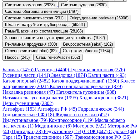
Система тормозная (2928)
Система рулевая (2830)
Система обогрева и вентиляции (1497)
Система пневматическая (231)
Оборудование рабочее (25906)
Шланги, патрубки и трубопроводы (69381)
Рамы/Шасси и их составляющие (28168)
Запасные части и сопутствующие устройства (1032)
Рекламная продукция (300)
Вибросистема(sakai) (162)
Скреперсистема(sakai) (82)
Стац. компр/части (1164)
Насосы (243)
Стац. генер/части (362)
Башмак (1456)
Гусеница (4460)
Гусеница резиновая (276)
Гусеница части (1441)
Звездочка (1874)
Катки части (493)
Каток опорный (2482)
Каток поддерживающий (1350)
Колесо
направляющее (2021)
Колесо направляющее части (879)
Накладка резиновая (47)
Натяжитель гусеницы (988)
Натяжитель гусеницы части (1995)
Ходовая крепеж (3821)
Цепь гусеничная (2302)
Антифриз (153)
Антифриз РФ (45)
Гидравлическое (344)
Гидравлическое РФ (18)
Жидкости и смазки (457)
Индустриальное (79)
Компрессорное (119)
Масла общего
назначения (1)
Медицинские (6)
Моторное (922)
Моторное РФ
(40)
Присадки (28)
Редукторное (153)
СОЖ (447)
Судовое (34)
Тара (15)
Трансмиссионное (597)
Трансмиссионное РФ (36)