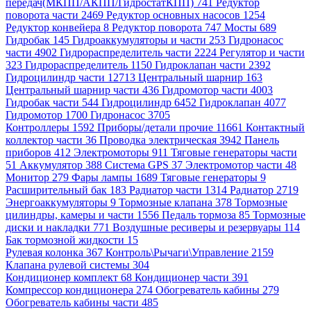
передач(МКПП/АКПП/ГидростатКПП) 741
Редуктор
поворота части 2469
Редуктор основных насосов 1254
Редуктор конвейера 8
Редуктор поворота 747
Мосты 689
Гидробак 145
Гидроаккумуляторы и части 253
Гидронасос
части 4902
Гидрораспределитель части 2224
Регулятор и части
323
Гидрораспределитель 1150
Гидроклапан части 2392
Гидроцилиндр части 12713
Центральный шарнир 163
Центральный шарнир части 436
Гидромотор части 4003
Гидробак части 544
Гидроцилиндр 6452
Гидроклапан 4077
Гидромотор 1700
Гидронасос 3705
Контроллеры 1592
Приборы/детали прочие 11661
Контактный
коллектор части 36
Проводка электрическая 3942
Панель
приборов 412
Электромоторы 911
Тяговые генераторы части
51
Аккумулятор 388
Система GPS 37
Электромотор части 48
Монитор 279
Фары лампы 1689
Тяговые генераторы 9
Расширительный бак 183
Радиатор части 1314
Радиатор 2719
Энергоаккумуляторы 9
Тормозные клапана 378
Тормозные
цилиндры, камеры и части 1556
Педаль тормоза 85
Тормозные
диски и накладки 771
Воздушные ресиверы и резервуары 114
Бак тормозной жидкости 15
Рулевая колонка 367
Контроль\Рычаги\Управление 2159
Клапана рулевой системы 304
Кондиционер комплект 68
Кондиционер части 391
Компрессор кондиционера 274
Обогреватель кабины 279
Обогреватель кабины части 485