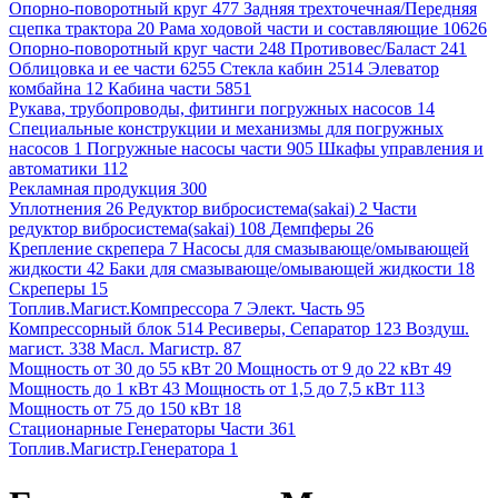
Опорно-поворотный круг 477
Задняя трехточечная/Передняя
сцепка трактора 20
Рама ходовой части и составляющие 10626
Опорно-поворотный круг части 248
Противовес/Баласт 241
Облицовка и ее части 6255
Стекла кабин 2514
Элеватор
комбайна 12
Кабина части 5851
Рукава, трубопроводы, фитинги погружных насосов 14
Специальные конструкции и механизмы для погружных
насосов 1
Погружные насосы части 905
Шкафы управления и
автоматики 112
Рекламная продукция 300
Уплотнения 26
Редуктор вибросистема(sakai) 2
Части
редуктор вибросистема(sakai) 108
Демпферы 26
Крепление скрепера 7
Насосы для смазывающе/омывающей
жидкости 42
Баки для смазывающе/омывающей жидкости 18
Скреперы 15
Топлив.Магист.Компрессора 7
Элект. Часть 95
Компрессорный блок 514
Ресиверы, Сепаратор 123
Воздуш.
магист. 338
Масл. Магистр. 87
Мощность от 30 до 55 кВт 20
Мощность от 9 до 22 кВт 49
Мощность до 1 кВт 43
Мощность от 1,5 до 7,5 кВт 113
Мощность от 75 до 150 кВт 18
Стационарные Генераторы Части 361
Топлив.Магистр.Генератора 1