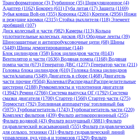
Трансформаторное (3)
Турбинное (35)
Циркуляционное (4)
Адаптер (1162)
Бокорез (611)
Губа литая (17)
Защита (1169)
Зубья ковша Bolt-on (355)
Коронка (2261)
Крепеж (2956)
Ножи
и режущие кромки (2315)
Стойка рыхлителя (118)
Элемент
дробящий (107)
Диск колесный и части (982)
Камеры (113)
Кольца
уплотнительные колесных дисков (83)
Ободные ленты (39)
Шинозащитные и антипробуксовочные цепи (68)
Шины
(3449)
Шины демонтированные (144)
Блок цилиндров (358)
Блок цилиндров части (8143)
Вентилятор и части (1636)
Водяная помпа (1168)
Водяная
помпа части (673)
Генератор ДВС (1277)
Генератор части (211)
Головка блока цилиндров (610)
Головка блока цилиндров
части/клапана (5349)
Двигатель в сборе (1468)
Двигатель
части прочие (9504)
Коленвал\Распредвал\Распределительные
шестерни (2188)
Ремкомплекты и уплотнения двигателя
(13942)
Ремни (2766)
Система выпуска ОГ (1792)
Система
смазки двигателя (1700)
Стартер (1560)
Стартер части (275)
Термостат (792)
Топливная апппаратура/ топливный бак
(5975)
Турбонагнетатель (1743)
Турбонагнетатель части (220)
Комплект фильтров (439)
Фильтр антикоррозионный (255)
Фильтр водяной (43)
Фильтр воздушный (3881)
Фильтр
гидравлический всасывающий (555)
Фильтр гидравлический
для сельхоз. техники (31)
Фильтр гидравлический линий
управления, рул.упр-я и тормозов (1329)
Фильтр