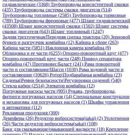
гидравлические (3368)
Трубопроводы консистентной смазки
(435)
Трубопроводы системы смазки двигателя (514)
Трубопроводы топливные (2585)
Трубопроводы тормозные
(789)
Трубопроводы фреоновые (477)
Шланг гидравлический
(43508)
Шланг консистентной смазки (1502)
Шланг системы
смазки двигателя (643)
Шланг топливный (1247)
Задняя трехточечная/Передняя сцепка трактора (20)
Зерновой
бункер и разгрузчик комбайна (12)
Кабина в сборе (263)
Кабина части (5851)
Наклонная камера комбайна (9)
Облицовка и ее части (6255)
Опорно-поворотный круг (477)
Опорно-поворотный круг части (248)
Привод сепаратора
комбайна (47)
Противовес/Баласт (241)
Рама поворотной
части и составляющие/Шасси (1030)
Рама ходовой части и
составляющие (10626)
Ротор\Подбарабанья комбайна (23)
Сиденья\Ремни безопасности\Регулировки сидений (540)
Стекла кабин (2514)
Элеватор комбайна (12)
Погружные насосы части (905)
Рукава, трубопроводы,
фитинги погружных насосов (14)
Специальные конструкции
и механизмы для погружных насосов (1)
Шкафы управления
и автоматики (112)
Рекламная продукция (300)
Демпферы (26)
Редуктор вибросистема(sakai) (2)
Уплотнения
(26)
Части редуктор вибросистема(sakai) (108)
Баки для смазывающе/омывающей жидкости (18)
Крепление
скрепера (7)
Насосы для смазывающе/омывающей жидкости