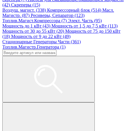
(42)
Скреперы (15)
Воздуш. магист. (338)
Компрессорный блок (514)
Масл.
Магистр. (87)
Ресиверы, Сепаратор (123)
Топлив.Магист.Компрессора (7)
Элект. Часть (95)
Мощность до 1 кВт (43)
Мощность от 1,5 до 7,5 кВт (113)
Мощность от 30 до 55 кВт (20)
Мощность от 75 до 150 кВт
(18)
Мощность от 9 до 22 кВт (49)
Стационарные Генераторы Части (361)
Топлив.Магистр.Генератора (1)