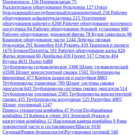
Пневмонасос 156
Пневмоклапан 75
Рыхлительное оборудование бульдозера 127
Отвал
бульдозерный/снегоуборочный/планировочный 258
Рабочее
оборудование асфальтоукладчика 215
Уплотнение
оборудования рабочего 6268
Рабочее оборудование вилочного
погрузчика 84
Рабочее оборудование буровой установки 660
Рабочее оборудование дорожной фрезы 78
Кузов самосвала 98
Крановое оборудование части 1244
Лебедка тяговая
бульдозера 291
Конвейер 818
Рукоять 439
Трапеция и рычаги
1676
Бункер/Питатель 181
Рабочее оборудование катка 820
Жатка зерновая 60
Дробилка 459
Грохот 517
Стрела 494
Втулка 4631
Палец 6488
Трубопроводы гидравлические 3368
Шланг гидравлический
43508
Шланг консистентной смазки 1502
Трубопроводы
фреоновые 477
Крепеж шлангов и патрубков 8883
Трубопроводы тормозные 789
Шланг системы смазки
двигателя 643
Трубопроводы системы смазки двигателя 514
Трубопроводы топливные 2585
Трубопроводы консистентной
смазки 435
Трубопроводы воздушные 525
Патрубки 4905
Шланг топливный 1247
Привод сепаратора комбайна 47
Ротор\Подбарабанья
комбайна 23
Кабина в сборе 263
Зерновой бункер и
разгрузчик комбайна 12
Наклонная камера комбайна 9
Рама
поворотной части и составляющие/Шасси 1030
Сиденья\Ремни безопасности\Регулировки сидений 540