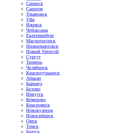
Саранск
Саратов
Ульяновск
Уфа
Ижевск
Чебоксары
Екатеринбург
Магнитогорск
Нижневартовск
Новый Уренгой
Сургут
Тюмень
Челябинск
Краснотурьинск
Абакан
Барнаул
Белово
Иркутск
Кемерово
Красноярск
Новокузнецк
Новосибирск
Омск
Томск
Братск