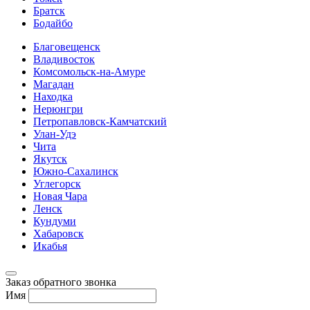
Братск
Бодайбо
Благовещенск
Владивосток
Комсомольск-на-Амуре
Магадан
Находка
Нерюнгри
Петропавловск-Камчатский
Улан-Удэ
Чита
Якутск
Южно-Сахалинск
Углегорск
Новая Чара
Ленск
Кундуми
Хабаровск
Икабья
Заказ обратного звонка
Имя