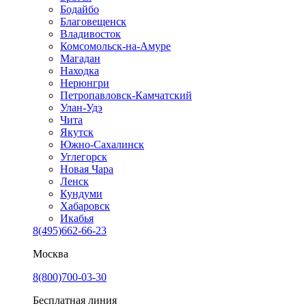
Бодайбо
Благовещенск
Владивосток
Комсомольск-на-Амуре
Магадан
Находка
Нерюнгри
Петропавловск-Камчатский
Улан-Удэ
Чита
Якутск
Южно-Сахалинск
Углегорск
Новая Чара
Ленск
Кундуми
Хабаровск
Икабья
8(495)662-66-23
Москва
8(800)700-03-30
Бесплатная линия