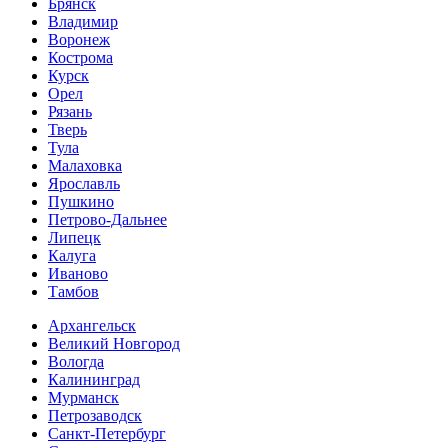
Брянск
Владимир
Воронеж
Кострома
Курск
Орел
Рязань
Тверь
Тула
Малаховка
Ярославль
Пушкино
Петрово-Дальнее
Липецк
Калуга
Иваново
Тамбов
Архангельск
Великий Новгород
Вологда
Калининград
Мурманск
Петрозаводск
Санкт-Петербург