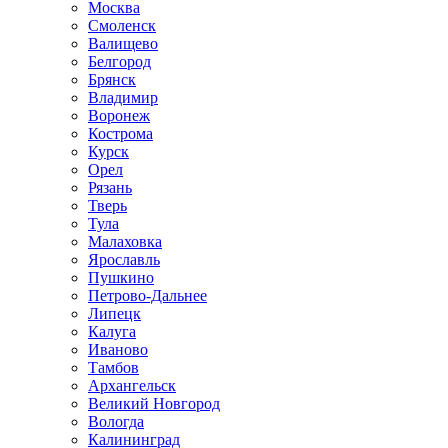
Москва
Смоленск
Валищево
Белгород
Брянск
Владимир
Воронеж
Кострома
Курск
Орел
Рязань
Тверь
Тула
Малаховка
Ярославль
Пушкино
Петрово-Дальнее
Липецк
Калуга
Иваново
Тамбов
Архангельск
Великий Новгород
Вологда
Калининград