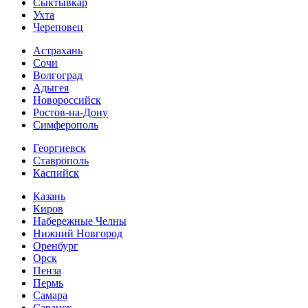
Сыктывкар
Ухта
Череповец
Астрахань
Сочи
Волгоград
Адыгея
Новороссийск
Ростов-на-Дону
Симферополь
Георгиевск
Ставрополь
Каспийск
Казань
Киров
Набережные Челны
Нижний Новгород
Оренбург
Орск
Пенза
Пермь
Самара
Саранск