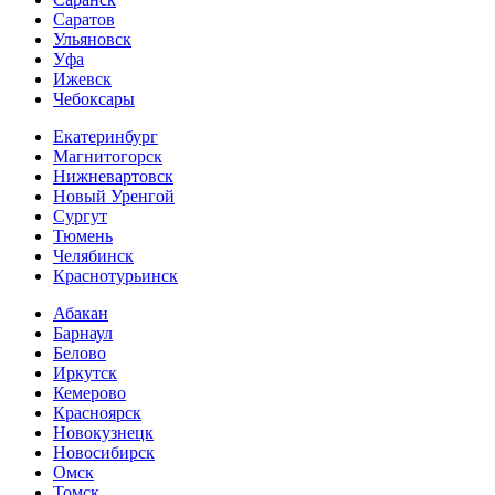
Саратов
Ульяновск
Уфа
Ижевск
Чебоксары
Екатеринбург
Магнитогорск
Нижневартовск
Новый Уренгой
Сургут
Тюмень
Челябинск
Краснотурьинск
Абакан
Барнаул
Белово
Иркутск
Кемерово
Красноярск
Новокузнецк
Новосибирск
Омск
Томск