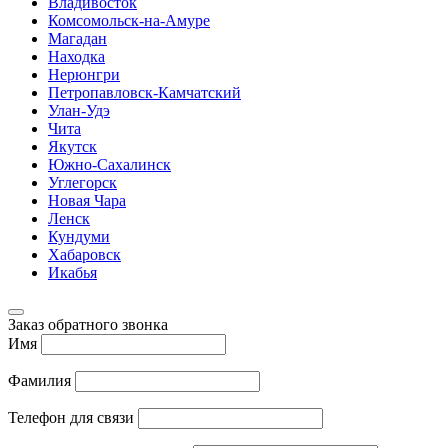
Владивосток
Комсомольск-на-Амуре
Магадан
Находка
Нерюнгри
Петропавловск-Камчатский
Улан-Удэ
Чита
Якутск
Южно-Сахалинск
Углегорск
Новая Чара
Ленск
Кундуми
Хабаровск
Икабья
Заказ обратного звонка
Имя
Фамилия
Телефон для связи