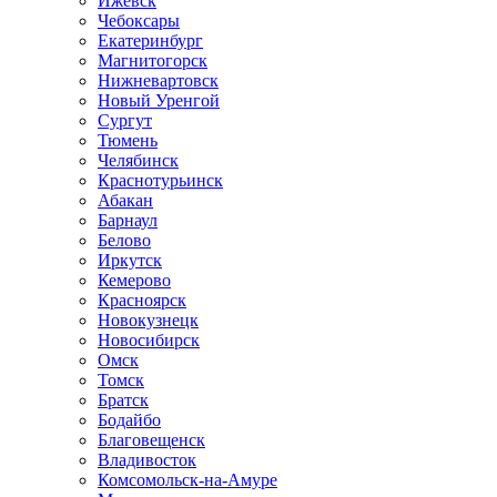
Ижевск
Чебоксары
Екатеринбург
Магнитогорск
Нижневартовск
Новый Уренгой
Сургут
Тюмень
Челябинск
Краснотурьинск
Абакан
Барнаул
Белово
Иркутск
Кемерово
Красноярск
Новокузнецк
Новосибирск
Омск
Томск
Братск
Бодайбо
Благовещенск
Владивосток
Комсомольск-на-Амуре