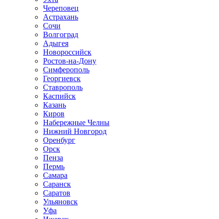
Череповец
Астрахань
Сочи
Волгоград
Адыгея
Новороссийск
Ростов-на-Дону
Симферополь
Георгиевск
Ставрополь
Каспийск
Казань
Киров
Набережные Челны
Нижний Новгород
Оренбург
Орск
Пенза
Пермь
Самара
Саранск
Саратов
Ульяновск
Уфа