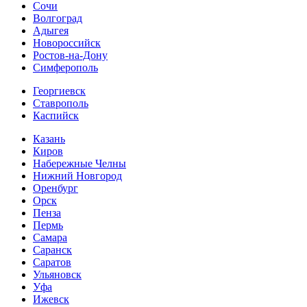
Сочи
Волгоград
Адыгея
Новороссийск
Ростов-на-Дону
Симферополь
Георгиевск
Ставрополь
Каспийск
Казань
Киров
Набережные Челны
Нижний Новгород
Оренбург
Орск
Пенза
Пермь
Самара
Саранск
Саратов
Ульяновск
Уфа
Ижевск