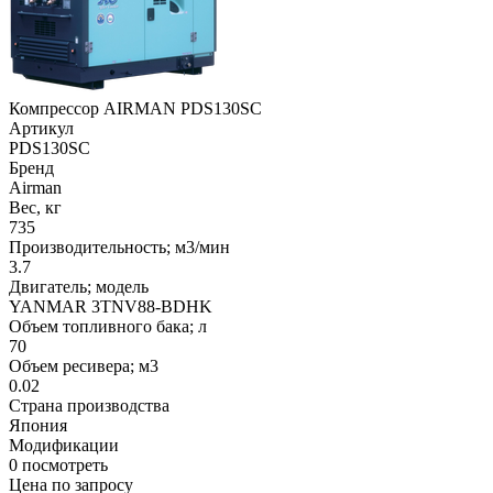
Компрессор AIRMAN PDS130SC
Артикул
PDS130SC
Бренд
Airman
Вес, кг
735
Производительность; м3/мин
3.7
Двигатель; модель
YANMAR 3TNV88-BDHK
Объем топливного бака; л
70
Объем ресивера; м3
0.02
Страна производства
Япония
Модификации
0
посмотреть
Цена по запросу