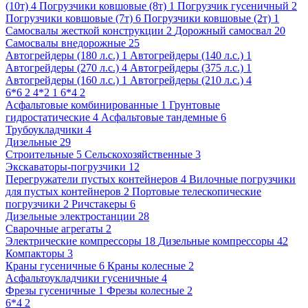
(10т) 4
Погрузчики ковшовые (8т) 1
Погрузчик гусеничный 2
Погрузчики ковшовые (7т) 6
Погрузчики ковшовые (2т) 1
Самосвалы жесткой конструкции 2
Дорожный самосвал 20
Самосвалы внедорожные 25
Автогрейдеры (180 л.с.) 1
Автогрейдеры (140 л.с.) 1
Автогрейдеры (270 л.с.) 4
Автогрейдеры (375 л.с.) 1
Автогрейдеры (160 л.с.) 1
Автогрейдеры (210 л.с.) 4
6*6 2
4*2 1
6*4 2
Асфальтовые комбинированные 1
Грунтовые
гидростатические 4
Асфальтовые тандемные 6
Трубоукладчики 4
Дизельные 29
Строительные 5
Сельскохозяйственные 3
Экскаваторы-погрузчики 12
Перегружатели пустых контейнеров 4
Вилочные погрузчики
для пустых контейнеров 2
Портовые телескопические
погрузчики 2
Ричстакеры 6
Дизельные электростанции 28
Сварочные агрегаты 2
Электрические компрессоры 18
Дизельные компрессоры 42
Компакторы 3
Краны гусеничные 6
Краны колесные 2
Асфальтоукладчики гусеничные 4
Фрезы гусеничные 1
Фрезы колесные 2
6*4 2