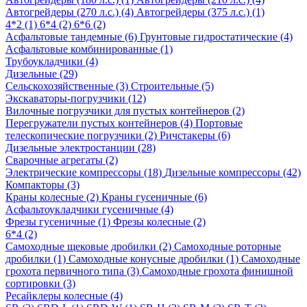
Автогрейдеры (270 л.с.) (4)
Автогрейдеры (375 л.с.) (1)
4*2 (1)
6*4 (2)
6*6 (2)
Асфальтовые тандемные (6)
Грунтовые гидростатические (4)
Асфальтовые комбинированные (1)
Трубоукладчики (4)
Дизельные (29)
Сельскохозяйственные (3)
Строительные (5)
Экскаваторы-погрузчики (12)
Вилочные погрузчики для пустых контейнеров (2)
Перегружатели пустых контейнеров (4)
Портовые
телескопические погрузчики (2)
Ричстакеры (6)
Дизельные электростанции (28)
Сварочные агрегаты (2)
Электрические компрессоры (18)
Дизельные компрессоры (42)
Компакторы (3)
Краны колесные (2)
Краны гусеничные (6)
Асфальтоукладчики гусеничные (4)
Фрезы гусеничные (1)
Фрезы колесные (2)
6*4 (2)
Самоходные щековые дробилки (2)
Самоходные роторные
дробилки (1)
Самоходные конусные дробилки (1)
Самоходные
грохота первичного типа (3)
Самоходные грохота финишной
сортировки (3)
Ресайклеры колесные (4)