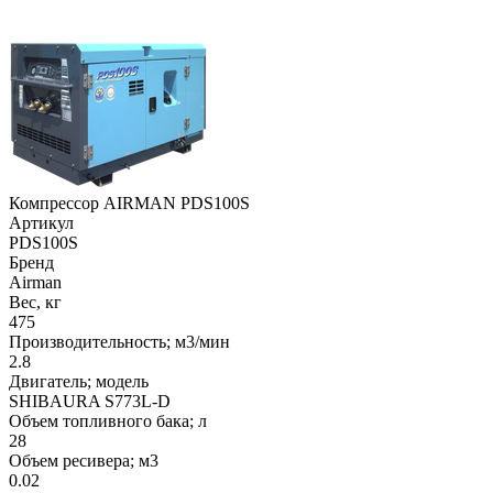
Компрессор AIRMAN PDS100S
Артикул
PDS100S
Бренд
Airman
Вес, кг
475
Производительность; м3/мин
2.8
Двигатель; модель
SHIBAURA S773L-D
Объем топливного бака; л
28
Объем ресивера; м3
0.02