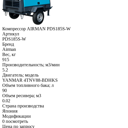
Компрессор AIRMAN PDS185S-W
Артикул
PDS185S-W
Бренд
Airman
Вес, кг
915
Производительность; м3/мин
5.2
Двигатель; модель
YANMAR 4TNV88-BDHKS
Объем топливного бака; л
90
Объем ресивера; м3
0.02
Страна производства
Япония
Модификации
0
посмотреть
Цена по запросу