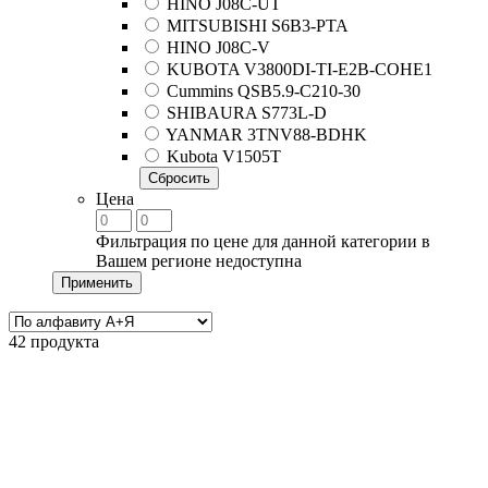
HINO J08C-UT
MITSUBISHI S6B3-PTA
HINO J08C-V
KUBOTA V3800DI-TI-E2B-COHE1
Cummins QSB5.9-C210-30
SHIBAURA S773L-D
YANMAR 3TNV88-BDHK
Kubota V1505T
Сбросить
Цена
Фильтрация по цене для данной категории в
Вашем регионе недоступна
Применить
42 продукта