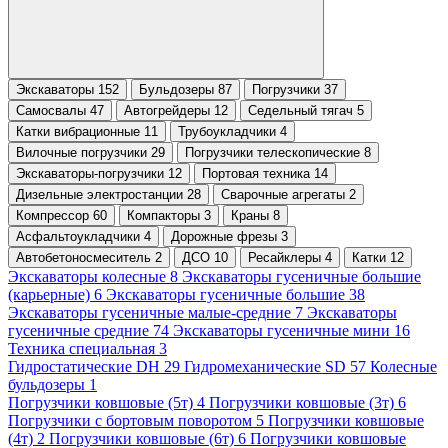
Экскаваторы 152
Бульдозеры 87
Погрузчики 37
Самосвалы 47
Автогрейдеры 12
Седельный тягач 5
Катки вибрационные 11
Трубоукладчики 4
Вилочные погрузчики 29
Погрузчики телескопические 8
Экскаваторы-погрузчики 12
Портовая техника 14
Дизельные электростанции 28
Сварочные агрегаты 2
Компрессор 60
Компакторы 3
Краны 8
Асфальтоукладчики 4
Дорожные фрезы 3
Автобетоносмеситель 2
ДСО 10
Ресайклеры 4
Катки 12
Экскаваторы колесные 8
Экскаваторы гусеничные большие
(карьерные) 6
Экскаваторы гусеничные большие 38
Экскаваторы гусеничные малые-средние 7
Экскаваторы
гусеничные средние 74
Экскаваторы гусеничные мини 16
Техника специальная 3
Гидростатические DH 29
Гидромеханические SD 57
Колесные
бульдозеры 1
Погрузчики ковшовые (5т) 4
Погрузчики ковшовые (3т) 6
Погрузчики с бортовым поворотом 5
Погрузчики ковшовые
(4т) 2
Погрузчики ковшовые (6т) 6
Погрузчики ковшовые