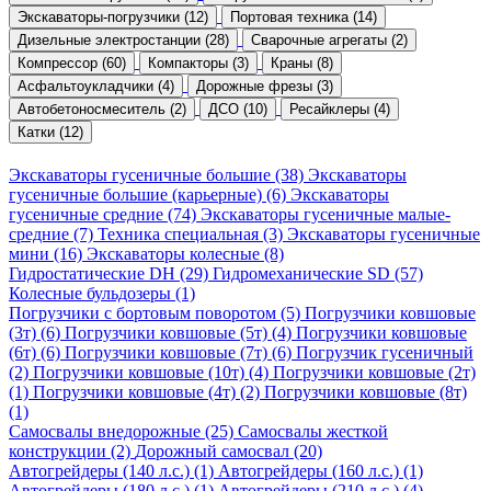
Экскаваторы-погрузчики (12)
Портовая техника (14)
Дизельные электростанции (28)
Сварочные агрегаты (2)
Компрессор (60)
Компакторы (3)
Краны (8)
Асфальтоукладчики (4)
Дорожные фрезы (3)
Автобетоносмеситель (2)
ДСО (10)
Ресайклеры (4)
Катки (12)
Экскаваторы гусеничные большие (38)
Экскаваторы
гусеничные большие (карьерные) (6)
Экскаваторы
гусеничные средние (74)
Экскаваторы гусеничные малые-
средние (7)
Техника специальная (3)
Экскаваторы гусеничные
мини (16)
Экскаваторы колесные (8)
Гидростатические DH (29)
Гидромеханические SD (57)
Колесные бульдозеры (1)
Погрузчики с бортовым поворотом (5)
Погрузчики ковшовые
(3т) (6)
Погрузчики ковшовые (5т) (4)
Погрузчики ковшовые
(6т) (6)
Погрузчики ковшовые (7т) (6)
Погрузчик гусеничный
(2)
Погрузчики ковшовые (10т) (4)
Погрузчики ковшовые (2т)
(1)
Погрузчики ковшовые (4т) (2)
Погрузчики ковшовые (8т)
(1)
Самосвалы внедорожные (25)
Самосвалы жесткой
конструкции (2)
Дорожный самосвал (20)
Автогрейдеры (140 л.с.) (1)
Автогрейдеры (160 л.с.) (1)
Автогрейдеры (180 л.с.) (1)
Автогрейдеры (210 л.с.) (4)