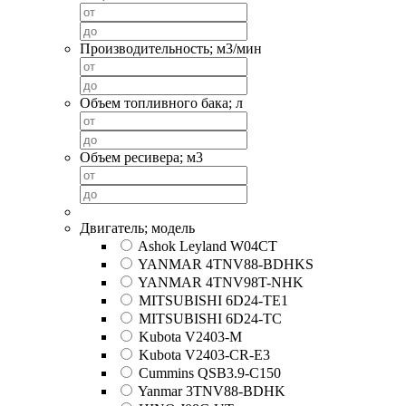
Производительность; м3/мин
Объем топливного бака; л
Объем ресивера; м3
Двигатель; модель
Ashok Leyland W04CT
YANMAR 4TNV88-BDHKS
YANMAR 4TNV98T-NHK
MITSUBISHI 6D24-TE1
MITSUBISHI 6D24-TC
Kubota V2403-M
Kubota V2403-CR-E3
Cummins QSB3.9-C150
Yanmar 3TNV88-BDHK