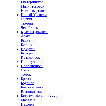
Екатеринбург
Магнитогорск
Нижневартовск
Новый Уренгой
Сургут
Тюмень
Челябинск
Краснотурьинск
Абакан
Барнаул
Белово
Иркутск
Кемерово
Красноярск
Новокузнецк
Новосибирск
Омск
Томск
Братск
Бодайбо
Благовещенск
Владивосток
Комсомольск-на-Амуре
Магадан
Находка