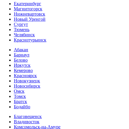
Екатеринбург
Магнитогорск
Нижневартовск
Новый Уренгой
Сургут
Тюмень
Челябинск
Краснотурьинск
Абакан
Барнаул
Белово
Иркутск
Кемерово
Красноярск
Новокузнецк
Новосибирск
Омск
Томск
Братск
Бодайбо
Благовещенск
Владивосток
Комсомольск-на-Амуре