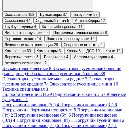
Экскаваторы 152
Бульдозеры 87
Погрузчики 37
Самосвалы 47
Седельный тягач 5
Автогрейдеры 12
Трубоукладчики 4
Катки вибрационные 11
Вилочные погрузчики 29
Погрузчики телескопические 8
Портовая техника 14
Экскаваторы-погрузчики 12
Дизельные электростанции 28
Сварочные агрегаты 2
Компрессор 60
Компакторы 3
Краны 8
ДСО 10
Катки 12
Дорожные фрезы 3
Ресайклеры 4
Асфальтоукладчики 4
Автобетоносмеситель 2
Экскаваторы колесные 8
Экскаваторы гусеничные большие
(карьерные) 6
Экскаваторы гусеничные большие 38
Экскаваторы гусеничные малые-средние 7
Экскаваторы
гусеничные средние 74
Экскаваторы гусеничные мини 16
Техника специальная 3
Гидростатические DH 29
Гидромеханические SD 57
Колесные
бульдозеры 1
Погрузчики ковшовые (5т) 4
Погрузчики ковшовые (3т) 6
Погрузчики с бортовым поворотом 5
Погрузчики ковшовые
(4т) 2
Погрузчики ковшовые (6т) 6
Погрузчики ковшовые
(10т) 4
Погрузчики ковшовые (8т) 1
Погрузчик гусеничный 2
Погрузчики ковшовые (7т) 6
Погрузчики ковшовые (2т) 1