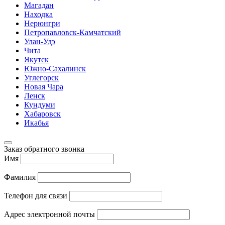
Магадан
Находка
Нерюнгри
Петропавловск-Камчатский
Улан-Удэ
Чита
Якутск
Южно-Сахалинск
Углегорск
Новая Чара
Ленск
Кундуми
Хабаровск
Икабья
Заказ обратного звонка
Имя
Фамилия
Телефон для связи
Адрес электронной почты