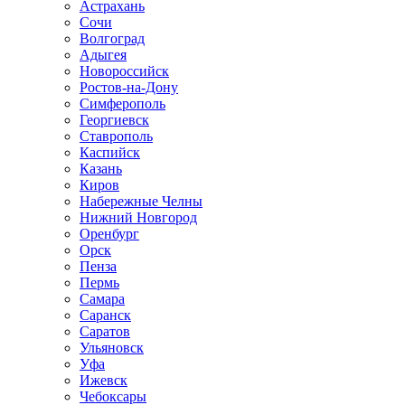
Астрахань
Сочи
Волгоград
Адыгея
Новороссийск
Ростов-на-Дону
Симферополь
Георгиевск
Ставрополь
Каспийск
Казань
Киров
Набережные Челны
Нижний Новгород
Оренбург
Орск
Пенза
Пермь
Самара
Саранск
Саратов
Ульяновск
Уфа
Ижевск
Чебоксары