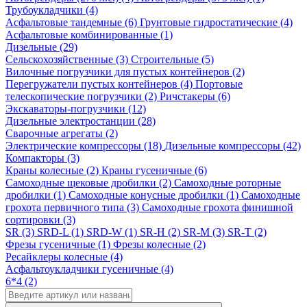
Трубоукладчики (4)
Асфальтовые тандемные (6)
Грунтовые гидростатические (4)
Асфальтовые комбинированные (1)
Дизельные (29)
Сельскохозяйственные (3)
Строительные (5)
Вилочные погрузчики для пустых контейнеров (2)
Перегружатели пустых контейнеров (4)
Портовые
телескопические погрузчики (2)
Ричстакеры (6)
Экскаваторы-погрузчики (12)
Дизельные электростанции (28)
Сварочные агрегаты (2)
Электрические компрессоры (18)
Дизельные компрессоры (42)
Компакторы (3)
Краны колесные (2)
Краны гусеничные (6)
Самоходные щековые дробилки (2)
Самоходные роторные
дробилки (1)
Самоходные конусные дробилки (1)
Самоходные
грохота первичного типа (3)
Самоходные грохота финишной
сортировки (3)
SR (3)
SRD-L (1)
SRD-W (1)
SR-H (2)
SR-M (3)
SR-T (2)
Фрезы гусеничные (1)
Фрезы колесные (2)
Ресайклеры колесные (4)
Асфальтоукладчики гусеничные (4)
6*4 (2)