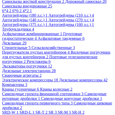
Самосвалы жесткой конструкции 2
Дорожный самосвал 20
Самосвалы внедорожные 25
6*4 2
6*6 2
4*2 1
Автогрейдеры (180 л.с.) 1
Автогрейдеры (210 л.с.) 4
Автогрейдеры (140 л.с.) 1
Автогрейдеры (270 л.с.) 4
Автогрейдеры (375 л.с.) 1
Автогрейдеры (160 л.с.) 1
Трубоукладчики 4
Асфальтовые комбинированные 1
Грунтовые
гидростатические 4
Асфальтовые тандемные 6
Дизельные 29
Строительные 5
Сельскохозяйственные 3
Перегружатели пустых контейнеров 4
Вилочные погрузчики
для пустых контейнеров 2
Портовые телескопические
погрузчики 2
Ричстакеры 6
Экскаваторы-погрузчики 12
Дизельные электростанции 28
Сварочные агрегаты 2
Электрические компрессоры 18
Дизельные компрессоры 42
Компакторы 3
Краны гусеничные 6
Краны колесные 2
Самоходные грохота финишной сортировки 3
Самоходные
роторные дробилки 1
Самоходные конусные дробилки 1
Самоходные грохота первичного типа 3
Самоходные щековые
дробилки 2
SRD-W 1
SRD-L 1
SR-T 2
SR 3
SR-M 3
SR-H 2