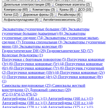
Дизельные электростанции (28)
Сварочные агрегаты (2)
Компрессор (60)
Компакторы (3)
Краны (8)
ДСО (10)
Катки (12)
Дорожные фрезы (3)
Ресайклеры (4)
Асфальтоукладчики (4)
Автобетоносмеситель (2)
Экскаваторы гусеничные большие (38)
Экскаваторы
гусеничные большие (карьерные) (6)
Экскаваторы
гусеничные средние (74)
Экскаваторы гусеничные малые-
средние (7)
Техника специальная (3)
Экскаваторы гусеничные
мини (16)
Экскаваторы колесные (8)
Гидростатические DH (29)
Гидромеханические SD (57)
Колесные бульдозеры (1)
Погрузчики с бортовым поворотом (5)
Погрузчики ковшовые
(3т) (6)
Погрузчики ковшовые (5т) (4)
Погрузчики ковшовые
(6т) (6)
Погрузчики ковшовые (7т) (6)
Погрузчик гусеничный
(2)
Погрузчики ковшовые (10т) (4)
Погрузчики ковшовые (2т)
(1)
Погрузчики ковшовые (4т) (2)
Погрузчики ковшовые (8т)
(1)
Самосвалы внедорожные (25)
Самосвалы жесткой
конструкции (2)
Дорожный самосвал (20)
4*2 (1)
6*4 (2)
6*6 (2)
Автогрейдеры (140 л.с.) (1)
Автогрейдеры (160 л.с.) (1)
Автогрейдеры (180 л.с.) (1)
Автогрейдеры (210 л.с.) (4)
Автогрейдеры (270 л.с.) (4)
Автогрейдеры (375 л.с.) (1)