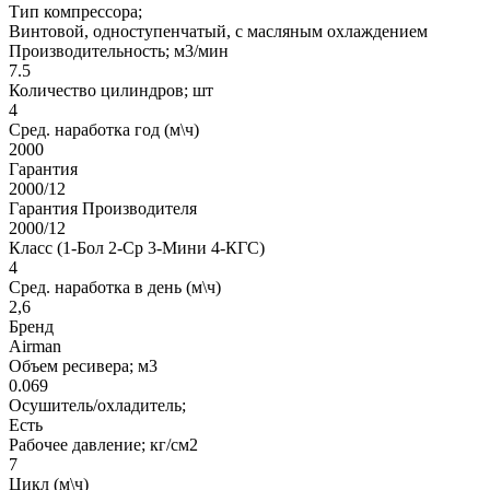
Тип компрессора;
Винтовой, одноступенчатый, с масляным охлаждением
Производительность; м3/мин
7.5
Количество цилиндров; шт
4
Сред. наработка год (м\ч)
2000
Гарантия
2000/12
Гарантия Производителя
2000/12
Класс (1-Бол 2-Ср 3-Мини 4-КГС)
4
Сред. наработка в день (м\ч)
2,6
Бренд
Airman
Объем ресивера; м3
0.069
Осушитель/охладитель;
Есть
Рабочее давление; кг/см2
7
Цикл (м\ч)