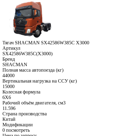
Тягач SHACMAN SX42586W385C X3000
Артикул
SX42586W385C(X3000)
Бренд
SHACMAN
Полная масса автопоезда (кг)
44000
Вертикальная нагрузка на ССУ (кг)
15000
Колесная формула
6X6
Рабочий объём двигателя, cм3
11.596
Страна производства
Китай
Модификации
0
посмотреть
Цена по запросу