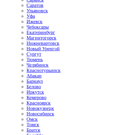
Саратов
Ульяновск
Уфа
Ижевск
Чебоксары
Екатеринбург
Магнитогорск
Нижневартовск
Новый Уренгой
Сургут
Тюмень
Челябинск
Краснотурьинск
Абакан
Барнаул
Белово
Иркутск
Кемерово
Красноярск
Новокузнецк
Новосибирск
Омск
Томск
Братск