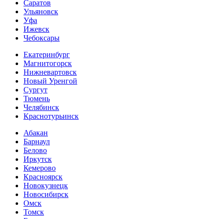
Саратов
Ульяновск
Уфа
Ижевск
Чебоксары
Екатеринбург
Магнитогорск
Нижневартовск
Новый Уренгой
Сургут
Тюмень
Челябинск
Краснотурьинск
Абакан
Барнаул
Белово
Иркутск
Кемерово
Красноярск
Новокузнецк
Новосибирск
Омск
Томск