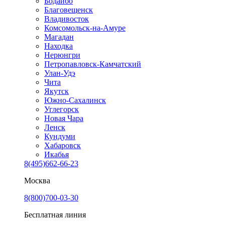
Бодайбо
Благовещенск
Владивосток
Комсомольск-на-Амуре
Магадан
Находка
Нерюнгри
Петропавловск-Камчатский
Улан-Удэ
Чита
Якутск
Южно-Сахалинск
Углегорск
Новая Чара
Ленск
Кундуми
Хабаровск
Икабья
8(495)662-66-23
Москва
8(800)700-03-30
Бесплатная линия