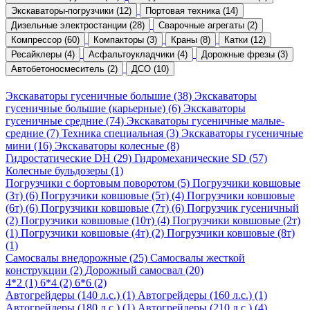
Экскаваторы-погрузчики (12)
Портовая техника (14)
Дизельные электростанции (28)
Сварочные агрегаты (2)
Компрессор (60)
Компакторы (3)
Краны (8)
Катки (12)
Ресайклеры (4)
Асфальтоукладчики (4)
Дорожные фрезы (3)
Автобетоносмеситель (2)
ДСО (10)
Экскаваторы гусеничные большие (38)
Экскаваторы
гусеничные большие (карьерные) (6)
Экскаваторы
гусеничные средние (74)
Экскаваторы гусеничные малые-
средние (7)
Техника специальная (3)
Экскаваторы гусеничные
мини (16)
Экскаваторы колесные (8)
Гидростатические DH (29)
Гидромеханические SD (57)
Колесные бульдозеры (1)
Погрузчики с бортовым поворотом (5)
Погрузчики ковшовые
(3т) (6)
Погрузчики ковшовые (5т) (4)
Погрузчики ковшовые
(6т) (6)
Погрузчики ковшовые (7т) (6)
Погрузчик гусеничный
(2)
Погрузчики ковшовые (10т) (4)
Погрузчики ковшовые (2т)
(1)
Погрузчики ковшовые (4т) (2)
Погрузчики ковшовые (8т)
(1)
Самосвалы внедорожные (25)
Самосвалы жесткой
конструкции (2)
Дорожный самосвал (20)
4*2 (1)
6*4 (2)
6*6 (2)
Автогрейдеры (140 л.с.) (1)
Автогрейдеры (160 л.с.) (1)
Автогрейдеры (180 л.с.) (1)
Автогрейдеры (210 л.с.) (4)