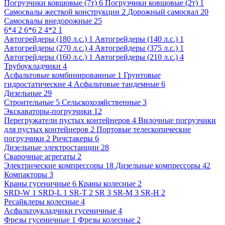
Погрузчики ковшовые (7т) 6
Погрузчики ковшовые (2т) 1
Самосвалы жесткой конструкции 2
Дорожный самосвал 20
Самосвалы внедорожные 25
6*4 2
6*6 2
4*2 1
Автогрейдеры (180 л.с.) 1
Автогрейдеры (140 л.с.) 1
Автогрейдеры (270 л.с.) 4
Автогрейдеры (375 л.с.) 1
Автогрейдеры (160 л.с.) 1
Автогрейдеры (210 л.с.) 4
Трубоукладчики 4
Асфальтовые комбинированные 1
Грунтовые
гидростатические 4
Асфальтовые тандемные 6
Дизельные 29
Строительные 5
Сельскохозяйственные 3
Экскаваторы-погрузчики 12
Перегружатели пустых контейнеров 4
Вилочные погрузчики
для пустых контейнеров 2
Портовые телескопические
погрузчики 2
Ричстакеры 6
Дизельные электростанции 28
Сварочные агрегаты 2
Электрические компрессоры 18
Дизельные компрессоры 42
Компакторы 3
Краны гусеничные 6
Краны колесные 2
SRD-W 1
SRD-L 1
SR-T 2
SR 3
SR-M 3
SR-H 2
Ресайклеры колесные 4
Асфальтоукладчики гусеничные 4
Фрезы гусеничные 1
Фрезы колесные 2