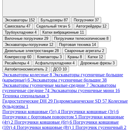
Экскаваторы 152
Бульдозеры 87
Погрузчики 37
Самосвалы 47
Седельный тягач 5
Автогрейдеры 12
Трубоукладчики 4
Катки вибрационные 11
Вилочные погрузчики 29
Погрузчики телескопические 8
Экскаваторы-погрузчики 12
Портовая техника 14
Дизельные электростанции 28
Сварочные агрегаты 2
Компрессор 60
Компакторы 3
Краны 8
Катки 12
Ресайклеры 4
Асфальтоукладчики 4
Дорожные фрезы 3
Автобетоносмеситель 2
ДСО 10
Экскаваторы колесные 8
Экскаваторы гусеничные большие
(карьерные) 6
Экскаваторы гусеничные большие 38
Экскаваторы гусеничные малые-средние 7
Экскаваторы
гусеничные средние 74
Экскаваторы гусеничные мини 16
Техника специальная 3
Гидростатические DH 29
Гидромеханические SD 57
Колесные
бульдозеры 1
Погрузчики ковшовые (5т) 4
Погрузчики ковшовые (3т) 6
Погрузчики с бортовым поворотом 5
Погрузчики ковшовые
(4т) 2
Погрузчики ковшовые (6т) 6
Погрузчики ковшовые
(10т) 4
Погрузчики ковшовые (8т) 1
Погрузчик гусеничный 2