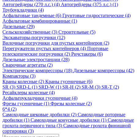
Автогрейдеры (270 л.с.) (4)
Автогрейдеры (375 л.с.) (1)
Трубоукладчики (4)
Асфальтовые тандемные (6)
Грунтовые гидростатические (4)
Асфальтовые комбинированные (1)
Дизельные (29)
Сельскохозяйственные (3)
Строительные (5)
Экскаваторы-погрузчики (12)
Вилочные погрузчики для пустых контейнеров (2)
Перегружатели пустых контейнеров (4)
Портовые
телескопические погрузчики (2)
Ричстакеры (6)
Дизельные электростанции (28)
Сварочные агрегаты (2)
Электрические компрессоры (18)
Дизельные компрессоры (42)
Компакторы (3)
Краны колесные (2)
Краны гусеничные (6)
SR (3)
SRD-L (1)
SRD-W (1)
SR-H (2)
SR-M (3)
SR-T (2)
Ресайклеры колесные (4)
Асфальтоукладчики гусеничные (4)
Фрезы гусеничные (1)
Фрезы колесные (2)
6*4 (2)
Самоходные щековые дробилки (2)
Самоходные роторные
дробилки (1)
Самоходные конусные дробилки (1)
Самоходные
грохота первичного типа (3)
Самоходные грохота финишной
сортировки (3)