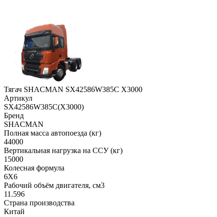
Тягач SHACMAN SX42586W385C X3000
Артикул
SX42586W385C(X3000)
Бренд
SHACMAN
Полная масса автопоезда (кг)
44000
Вертикальная нагрузка на ССУ (кг)
15000
Колесная формула
6X6
Рабочий объём двигателя, cм3
11.596
Страна производства
Китай