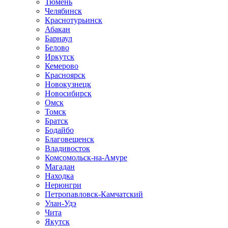
Тюмень
Челябинск
Краснотурьинск
Абакан
Барнаул
Белово
Иркутск
Кемерово
Красноярск
Новокузнецк
Новосибирск
Омск
Томск
Братск
Бодайбо
Благовещенск
Владивосток
Комсомольск-на-Амуре
Магадан
Находка
Нерюнгри
Петропавловск-Камчатский
Улан-Удэ
Чита
Якутск