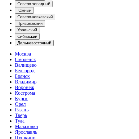
Северо-западный
Южный
Северо-кавказский
Приволжский
Уральский
Сибирский
Дальневосточный
Москва
Смоленск
Валищево
Белгород
Брянск
Владимир
Воронеж
Кострома
Курск
Орел
Рязань
Тверь
Тула
Малаховка
Ярославль
Пушкино