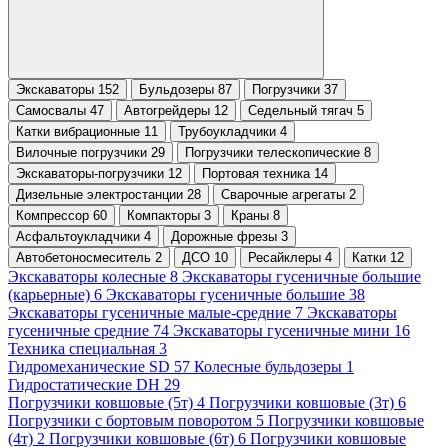
Экскаваторы 152
Бульдозеры 87
Погрузчики 37
Самосвалы 47
Автогрейдеры 12
Седельный тягач 5
Катки вибрационные 11
Трубоукладчики 4
Вилочные погрузчики 29
Погрузчики телескопические 8
Экскаваторы-погрузчики 12
Портовая техника 14
Дизельные электростанции 28
Сварочные агрегаты 2
Компрессор 60
Компакторы 3
Краны 8
Асфальтоукладчики 4
Дорожные фрезы 3
Автобетоносмеситель 2
ДСО 10
Ресайклеры 4
Катки 12
Экскаваторы колесные 8
Экскаваторы гусеничные большие
(карьерные) 6
Экскаваторы гусеничные большие 38
Экскаваторы гусеничные малые-средние 7
Экскаваторы
гусеничные средние 74
Экскаваторы гусеничные мини 16
Техника специальная 3
Гидромеханические SD 57
Колесные бульдозеры 1
Гидростатические DH 29
Погрузчики ковшовые (5т) 4
Погрузчики ковшовые (3т) 6
Погрузчики с бортовым поворотом 5
Погрузчики ковшовые
(4т) 2
Погрузчики ковшовые (6т) 6
Погрузчики ковшовые