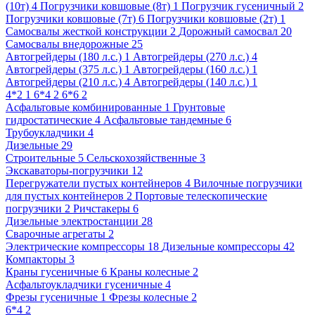
(10т) 4
Погрузчики ковшовые (8т) 1
Погрузчик гусеничный 2
Погрузчики ковшовые (7т) 6
Погрузчики ковшовые (2т) 1
Самосвалы жесткой конструкции 2
Дорожный самосвал 20
Самосвалы внедорожные 25
Автогрейдеры (180 л.с.) 1
Автогрейдеры (270 л.с.) 4
Автогрейдеры (375 л.с.) 1
Автогрейдеры (160 л.с.) 1
Автогрейдеры (210 л.с.) 4
Автогрейдеры (140 л.с.) 1
4*2 1
6*4 2
6*6 2
Асфальтовые комбинированные 1
Грунтовые
гидростатические 4
Асфальтовые тандемные 6
Трубоукладчики 4
Дизельные 29
Строительные 5
Сельскохозяйственные 3
Экскаваторы-погрузчики 12
Перегружатели пустых контейнеров 4
Вилочные погрузчики
для пустых контейнеров 2
Портовые телескопические
погрузчики 2
Ричстакеры 6
Дизельные электростанции 28
Сварочные агрегаты 2
Электрические компрессоры 18
Дизельные компрессоры 42
Компакторы 3
Краны гусеничные 6
Краны колесные 2
Асфальтоукладчики гусеничные 4
Фрезы гусеничные 1
Фрезы колесные 2
6*4 2