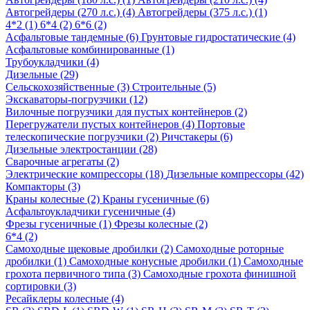
Автогрейдеры (270 л.с.) (4)
Автогрейдеры (375 л.с.) (1)
4*2 (1)
6*4 (2)
6*6 (2)
Асфальтовые тандемные (6)
Грунтовые гидростатические (4)
Асфальтовые комбинированные (1)
Трубоукладчики (4)
Дизельные (29)
Сельскохозяйственные (3)
Строительные (5)
Экскаваторы-погрузчики (12)
Вилочные погрузчики для пустых контейнеров (2)
Перегружатели пустых контейнеров (4)
Портовые
телескопические погрузчики (2)
Ричстакеры (6)
Дизельные электростанции (28)
Сварочные агрегаты (2)
Электрические компрессоры (18)
Дизельные компрессоры (42)
Компакторы (3)
Краны колесные (2)
Краны гусеничные (6)
Асфальтоукладчики гусеничные (4)
Фрезы гусеничные (1)
Фрезы колесные (2)
6*4 (2)
Самоходные щековые дробилки (2)
Самоходные роторные
дробилки (1)
Самоходные конусные дробилки (1)
Самоходные
грохота первичного типа (3)
Самоходные грохота финишной
сортировки (3)
Ресайклеры колесные (4)