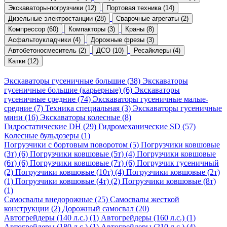
Экскаваторы-погрузчики (12)
Портовая техника (14)
Дизельные электростанции (28)
Сварочные агрегаты (2)
Компрессор (60)
Компакторы (3)
Краны (8)
Асфальтоукладчики (4)
Дорожные фрезы (3)
Автобетоносмеситель (2)
ДСО (10)
Ресайклеры (4)
Катки (12)
Экскаваторы гусеничные большие (38)
Экскаваторы
гусеничные большие (карьерные) (6)
Экскаваторы
гусеничные средние (74)
Экскаваторы гусеничные малые-
средние (7)
Техника специальная (3)
Экскаваторы гусеничные
мини (16)
Экскаваторы колесные (8)
Гидростатические DH (29)
Гидромеханические SD (57)
Колесные бульдозеры (1)
Погрузчики с бортовым поворотом (5)
Погрузчики ковшовые
(3т) (6)
Погрузчики ковшовые (5т) (4)
Погрузчики ковшовые
(6т) (6)
Погрузчики ковшовые (7т) (6)
Погрузчик гусеничный
(2)
Погрузчики ковшовые (10т) (4)
Погрузчики ковшовые (2т)
(1)
Погрузчики ковшовые (4т) (2)
Погрузчики ковшовые (8т)
(1)
Самосвалы внедорожные (25)
Самосвалы жесткой
конструкции (2)
Дорожный самосвал (20)
Автогрейдеры (140 л.с.) (1)
Автогрейдеры (160 л.с.) (1)
Автогрейдеры (180 л.с.) (1)
Автогрейдеры (210 л.с.) (4)