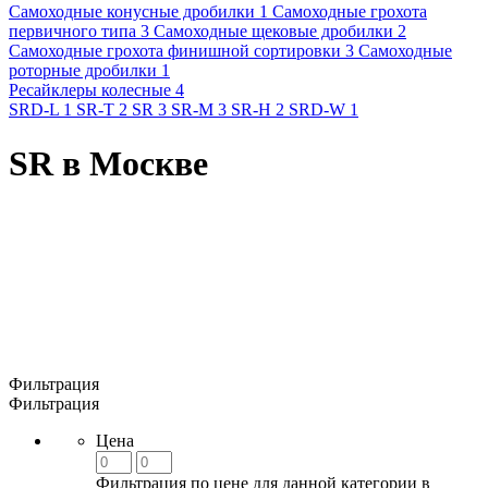
Самоходные конусные дробилки 1
Самоходные грохота
первичного типа 3
Самоходные щековые дробилки 2
Самоходные грохота финишной сортировки 3
Самоходные
роторные дробилки 1
Ресайклеры колесные 4
SRD-L 1
SR-T 2
SR 3
SR-M 3
SR-H 2
SRD-W 1
SR в Москве
Фильтрация
Фильтрация
Цена
Фильтрация по цене для данной категории в