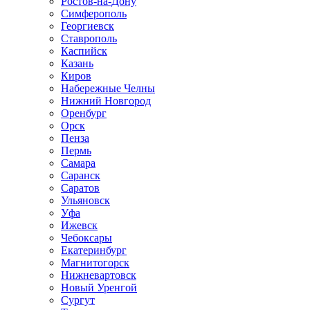
Ростов-на-Дону
Симферополь
Георгиевск
Ставрополь
Каспийск
Казань
Киров
Набережные Челны
Нижний Новгород
Оренбург
Орск
Пенза
Пермь
Самара
Саранск
Саратов
Ульяновск
Уфа
Ижевск
Чебоксары
Екатеринбург
Магнитогорск
Нижневартовск
Новый Уренгой
Сургут