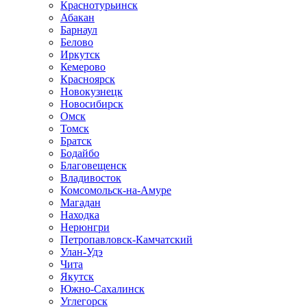
Краснотурьинск
Абакан
Барнаул
Белово
Иркутск
Кемерово
Красноярск
Новокузнецк
Новосибирск
Омск
Томск
Братск
Бодайбо
Благовещенск
Владивосток
Комсомольск-на-Амуре
Магадан
Находка
Нерюнгри
Петропавловск-Камчатский
Улан-Удэ
Чита
Якутск
Южно-Сахалинск
Углегорск