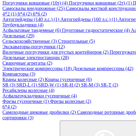
Погрузчики ковшовые (10т) (4)
Погрузчики ковшовые (2т) (1)
П
Самосвалы внедорожные (25)
Самосвалы жесткой конструкции
4*2 (1)
6*4 (2)
6*6 (2)
Автогрейдеры (140 л.с.) (1)
Автогрейдеры (160 л.с.) (1)
Автогрей
Трубоукладчики (4)
Асфальтовые тандемные (6)
Грунтовые гидростатические (4)
Ас
Дизельные (29)
Сельскохозяйственные (3)
Строительные (5)
Экскаваторы-погрузчики (12)
Вилочные погрузчики для пустых контейнеров (2)
Перегружате
Дизельные электростанции (28)
Сварочные агрегаты (2)
Электрические компрессоры (18)
Дизельные компрессоры (42)
Компакторы (3)
Краны колесные (2)
Краны гусеничные (6)
SR (3)
SRD-L (1)
SRD-W (1)
SR-H (2)
SR-M (3)
SR-T (2)
Ресайклеры колесные (4)
Асфальтоукладчики гусеничные (4)
Фрезы гусеничные (1)
Фрезы колесные (2)
6*4 (2)
Самоходные щековые дробилки (2)
Самоходные роторные дроб
сортировки (3)