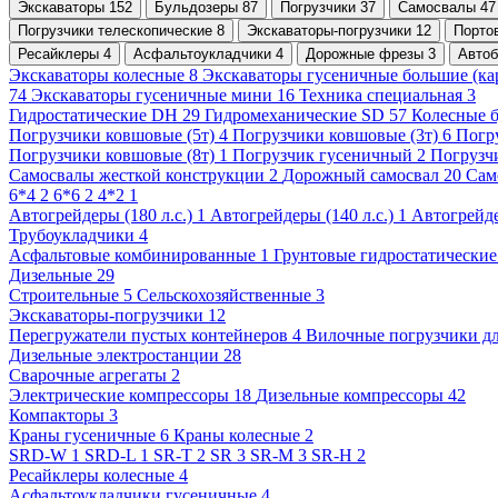
Экскаваторы 152
Бульдозеры 87
Погрузчики 37
Самосвалы 47
Погрузчики телескопические 8
Экскаваторы-погрузчики 12
Портов
Ресайклеры 4
Асфальтоукладчики 4
Дорожные фрезы 3
Автоб
Экскаваторы колесные 8
Экскаваторы гусеничные большие (ка
74
Экскаваторы гусеничные мини 16
Техника специальная 3
Гидростатические DH 29
Гидромеханические SD 57
Колесные б
Погрузчики ковшовые (5т) 4
Погрузчики ковшовые (3т) 6
Погр
Погрузчики ковшовые (8т) 1
Погрузчик гусеничный 2
Погрузч
Самосвалы жесткой конструкции 2
Дорожный самосвал 20
Сам
6*4 2
6*6 2
4*2 1
Автогрейдеры (180 л.с.) 1
Автогрейдеры (140 л.с.) 1
Автогрейде
Трубоукладчики 4
Асфальтовые комбинированные 1
Грунтовые гидростатические
Дизельные 29
Строительные 5
Сельскохозяйственные 3
Экскаваторы-погрузчики 12
Перегружатели пустых контейнеров 4
Вилочные погрузчики дл
Дизельные электростанции 28
Сварочные агрегаты 2
Электрические компрессоры 18
Дизельные компрессоры 42
Компакторы 3
Краны гусеничные 6
Краны колесные 2
SRD-W 1
SRD-L 1
SR-T 2
SR 3
SR-M 3
SR-H 2
Ресайклеры колесные 4
Асфальтоукладчики гусеничные 4