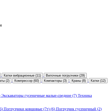
я
Катки вибрационные (11)
Вилочные погрузчики (29)
ты (2)
Компрессор (60)
Компакторы (3)
Краны (8)
Катки (12)
)
Экскаваторы гусеничные малые-средние (7)
Техника
6)
Погрузчики ковшовые (7т) (6)
Погрузчик гусеничный (2)