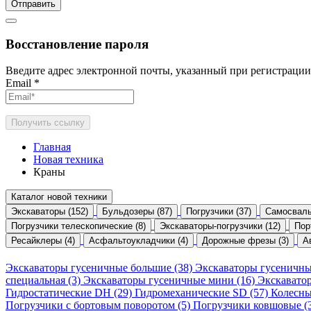
Отправить
Восстановление пароля
Введите адрес электронной почты, указанный при регистрации
Email
*
Получить ссылку
Главная
Новая техника
Краны
Каталог новой техники
Экскаваторы (152)
Бульдозеры (87)
Погрузчики (37)
Самосвалы
Погрузчики телескопические (8)
Экскаваторы-погрузчики (12)
Пор
Ресайклеры (4)
Асфальтоукладчики (4)
Дорожные фрезы (3)
А
Экскаваторы гусеничные большие (38)
Экскаваторы гусеничны
специальная (3)
Экскаваторы гусеничные мини (16)
Экскаватор
Гидростатические DH (29)
Гидромеханические SD (57)
Колесны
Погрузчики с бортовым поворотом (5)
Погрузчики ковшовые (3