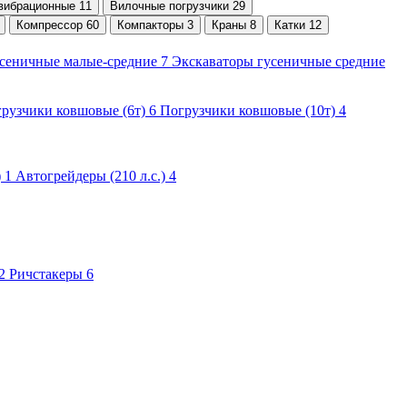
вибрационные 11
Вилочные погрузчики 29
Компрессор 60
Компакторы 3
Краны 8
Катки 12
усеничные малые-средние 7
Экскаваторы гусеничные средние
рузчики ковшовые (6т) 6
Погрузчики ковшовые (10т) 4
) 1
Автогрейдеры (210 л.с.) 4
 2
Ричстакеры 6