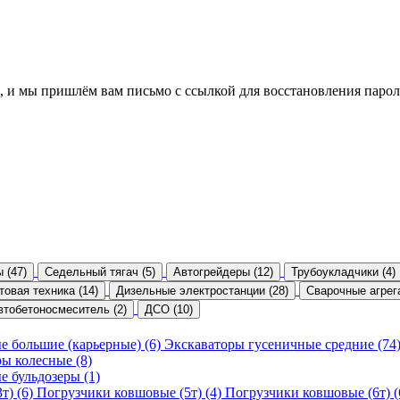
, и мы пришлём вам письмо с ссылкой для восстановления парол
 (47)
Седельный тягач (5)
Автогрейдеры (12)
Трубоукладчики (4)
товая техника (14)
Дизельные электростанции (28)
Сварочные агрега
втобетоносмеситель (2)
ДСО (10)
е большие (карьерные) (6)
Экскаваторы гусеничные средние (74
ы колесные (8)
е бульдозеры (1)
т) (6)
Погрузчики ковшовые (5т) (4)
Погрузчики ковшовые (6т) (