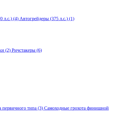
 л.с.) (4)
Автогрейдеры (375 л.с.) (1)
ки (2)
Ричстакеры (6)
 первичного типа (3)
Самоходные грохота финишной