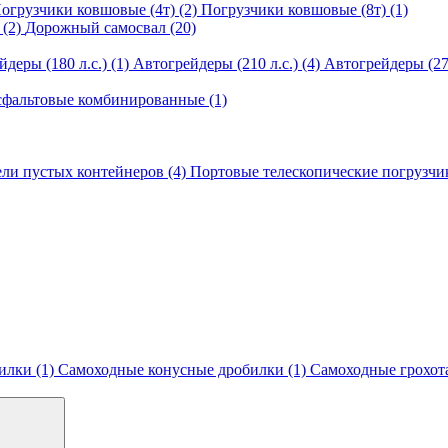
огрузчики ковшовые (4т) (2)
Погрузчики ковшовые (8т) (1)
 (2)
Дорожный самосвал (20)
деры (180 л.с.) (1)
Автогрейдеры (210 л.с.) (4)
Автогрейдеры (270
фальтовые комбинированные (1)
ли пустых контейнеров (4)
Портовые телескопические погрузчи
илки (1)
Самоходные конусные дробилки (1)
Самоходные грохота