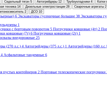
Седельный тягач 5
Автогрейдеры 12
Трубоукладчики 4
Катки 
ая техника 14
Дизельные электростанции 28
Сварочные агрегаты 2
етоносмеситель 2
ДСО 10
рьерные) 6
Экскаваторы гусеничные большие 38
Экскаваторы г
ульдозеры 1
узчики с бортовым поворотом 5
Погрузчики ковшовые (4т) 2
Пог
ики ковшовые (7т) 6
Погрузчики ковшовые (2т) 1
освалы внедорожные 25
ры (270 л.с.) 4
Автогрейдеры (375 л.с.) 1
Автогрейдеры (160 л.с.
 4
Асфальтовые тандемные 6
я пустых контейнеров 2
Портовые телескопические погрузчики