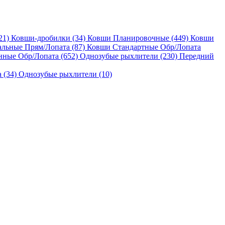
21)
Ковши-дробилки (34)
Ковши Планировочные (449)
Ковши
льные Прям/Лопата (87)
Ковши Стандартные Обр/Лопата
нные Обр/Лопата (652)
Однозубые рыхлители (230)
Передний
 (34)
Однозубые рыхлители (10)