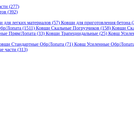
сти (277)
ов (392)
 для легких материалов (57)
Ковши для приготовления бетона (
бр/Лопата (1511)
Ковши Скальные Погрузчиков (158)
Ковши Ска
ные Прям/Лопата (33)
Ковши Трапециидальные (25)
Ковш Усиле
овши Стандартные Обр/Лопата (71)
Ковш Усиленные Обр/Лопата
е части (313)