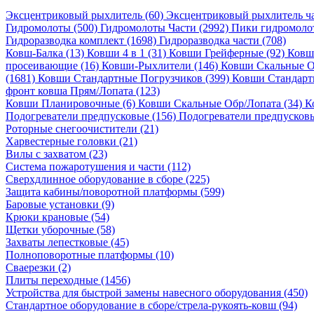
Эксцентриковый рыхлитель (60)
Эксцентриковый рыхлитель ча
Гидромолоты (500)
Гидромолоты Части (2992)
Пики гидромолот
Гидроразводка комплект (1698)
Гидроразводка части (708)
Ковш-Балка (13)
Ковши 4 в 1 (31)
Ковши Грейферные (92)
Ковши
просеивающие (16)
Ковши-Рыхлители (146)
Ковши Скальные О
(1681)
Ковши Стандартные Погрузчиков (399)
Ковши Стандарт
фронт ковша Прям/Лопата (123)
Ковши Планировочные (6)
Ковши Скальные Обр/Лопата (34)
К
Подогреватели предпусковые (156)
Подогреватели предпусковы
Роторные снегоочистители (21)
Харвестерные головки (21)
Вилы с захватом (23)
Система пожаротушения и части (112)
Сверхдлинное оборудование в сборе (225)
Защита кабины/поворотной платформы (599)
Баровые установки (9)
Крюки крановые (54)
Щетки уборочные (58)
Захваты лепестковые (45)
Полноповоротные платформы (10)
Сваерезки (2)
Плиты переходные (1456)
Устройства для быстрой замены навесного оборудования (450)
Стандартное оборудование в сборе/стрела-рукоять-ковш (94)