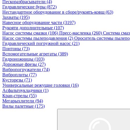
Пескоразбрасыватели (4)
Гидравлические буры (872)
Нестандартное оборудование в сборе/рукоять-ковш (63)
Захваты (195)
Навесное оборудование части (3197)
Рукояти дополнительные (107)
Насос системы смазки (106)
Пресс-масленка (260)
Система смаз
Насос системы пылеподавления (2)
Ороситель системы пылепод
Гидравлический погружной насос (21)
Понтоны (73)
Вспомогательные агрегаты (389)
Гидроножницы (103)
Дорожные фрезы (27)
Вибропогружатели (74)
Виброплиты (77)
Кусторезы (71)
Универсальные режущие головки (16)
Асфальтоукладчики (1)
Кран-стрелы (55)
Мегарыхлители (94)
Вилы палетные (175)