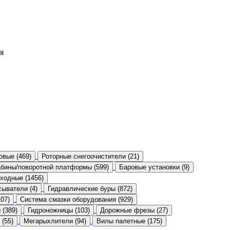
я
овые (469)
Роторные снегоочистители (21)
бины/поворотной платформы (599)
Баровые установки (9)
ходные (1456)
ыватели (4)
Гидравлические буры (872)
07)
Система смазки оборудования (929)
 (389)
Гидроножницы (103)
Дорожные фрезы (27)
 (55)
Мегарыхлители (94)
Вилы палетные (175)