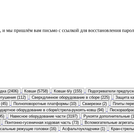
, и мы пришлём вам письмо с ссылкой для восстановления парол
дка (2406)
Ковши (5758)
Ковши б/у (155)
Подогреватели предпуск
тушения (112)
Сверхдлинное оборудование в сборе (225)
Защита ка
(45)
Полноповоротные платформы (10)
Сваерезки (2)
Плиты пере
дартное оборудование в сборе/стрела-рукоять-ковш (94)
Пескоразбрас
95)
Навесное оборудование части (3197)
Рукояти дополнительные (1
Понтонно-гусеничная ходовая часть (73)
Вспомогательные агрегаты
сальные режущие головки (16)
Асфальтоукладчики (1)
Кран-стрелы