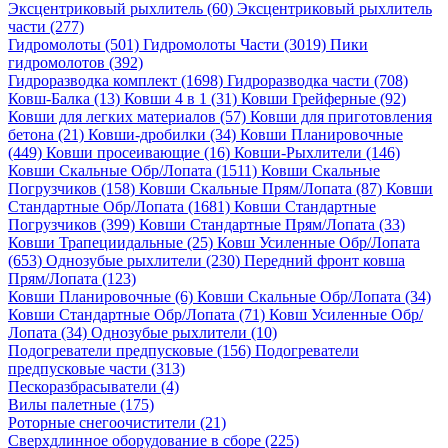
Эксцентриковый рыхлитель (60)
Эксцентриковый рыхлитель
части (277)
Гидромолоты (501)
Гидромолоты Части (3019)
Пики
гидромолотов (392)
Гидроразводка комплект (1698)
Гидроразводка части (708)
Ковш-Балка (13)
Ковши 4 в 1 (31)
Ковши Грейферные (92)
Ковши для легких материалов (57)
Ковши для приготовления
бетона (21)
Ковши-дробилки (34)
Ковши Планировочные
(449)
Ковши просеивающие (16)
Ковши-Рыхлители (146)
Ковши Скальные Обр/Лопата (1511)
Ковши Скальные
Погрузчиков (158)
Ковши Скальные Прям/Лопата (87)
Ковши
Стандартные Обр/Лопата (1681)
Ковши Стандартные
Погрузчиков (399)
Ковши Стандартные Прям/Лопата (33)
Ковши Трапециидальные (25)
Ковш Усиленные Обр/Лопата
(653)
Однозубые рыхлители (230)
Передний фронт ковша
Прям/Лопата (123)
Ковши Планировочные (6)
Ковши Скальные Обр/Лопата (34)
Ковши Стандартные Обр/Лопата (71)
Ковш Усиленные Обр/
Лопата (34)
Однозубые рыхлители (10)
Подогреватели предпусковые (156)
Подогреватели
предпусковые части (313)
Пескоразбрасыватели (4)
Вилы палетные (175)
Роторные снегоочистители (21)
Сверхдлинное оборудование в сборе (225)