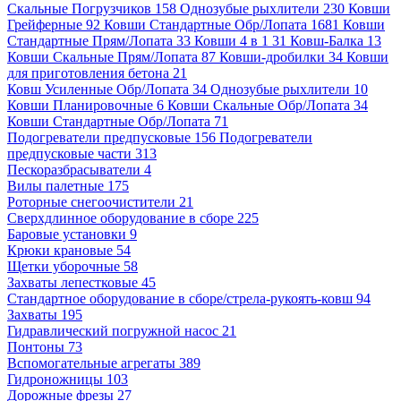
Скальные Погрузчиков 158
Однозубые рыхлители 230
Ковши
Грейферные 92
Ковши Стандартные Обр/Лопата 1681
Ковши
Стандартные Прям/Лопата 33
Ковши 4 в 1 31
Ковш-Балка 13
Ковши Скальные Прям/Лопата 87
Ковши-дробилки 34
Ковши
для приготовления бетона 21
Ковш Усиленные Обр/Лопата 34
Однозубые рыхлители 10
Ковши Планировочные 6
Ковши Скальные Обр/Лопата 34
Ковши Стандартные Обр/Лопата 71
Подогреватели предпусковые 156
Подогреватели
предпусковые части 313
Пескоразбрасыватели 4
Вилы палетные 175
Роторные снегоочистители 21
Сверхдлинное оборудование в сборе 225
Баровые установки 9
Крюки крановые 54
Щетки уборочные 58
Захваты лепестковые 45
Стандартное оборудование в сборе/стрела-рукоять-ковш 94
Захваты 195
Гидравлический погружной насос 21
Понтоны 73
Вспомогательные агрегаты 389
Гидроножницы 103
Дорожные фрезы 27