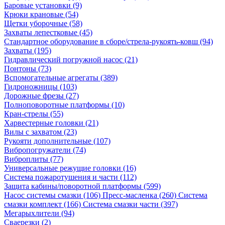
Баровые установки (9)
Крюки крановые (54)
Щетки уборочные (58)
Захваты лепестковые (45)
Стандартное оборудование в сборе/стрела-рукоять-ковш (94)
Захваты (195)
Гидравлический погружной насос (21)
Понтоны (73)
Вспомогательные агрегаты (389)
Гидроножницы (103)
Дорожные фрезы (27)
Полноповоротные платформы (10)
Кран-стрелы (55)
Харвестерные головки (21)
Вилы с захватом (23)
Рукояти дополнительные (107)
Вибропогружатели (74)
Виброплиты (77)
Универсальные режущие головки (16)
Система пожаротушения и части (112)
Защита кабины/поворотной платформы (599)
Насос системы смазки (106)
Пресс-масленка (260)
Система
смазки комплект (166)
Система смазки части (397)
Мегарыхлители (94)
Сваерезки (2)