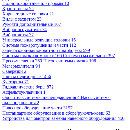
Полноповоротные платформы 10
Кран-стрелы 55
Харвестерные головки 21
Вилы с захватом 23
Рукояти дополнительные 107
Вибропогружатели 74
Виброплиты 77
Универсальные режущие головки 16
Система пожаротушения и части 112
Защита кабины/поворотной платформы 599
Система смазки комплект 166
Система смазки части 397
Пресс-масленка 260
Насос системы смазки 106
Мегарыхлители 94
Сваерезки 2
Плиты переходные 1456
Кусторезы 71
Гидравлические буры 872
Асфальтоукладчики 1
Ороситель системы пылеподавления 4
Насос системы
пылеподавления 2
Навесное оборудование части 3197
Нестандартное оборудование в сборе/рукоять-ковш 63
Устройства для быстрой замены навесного оборудования 450