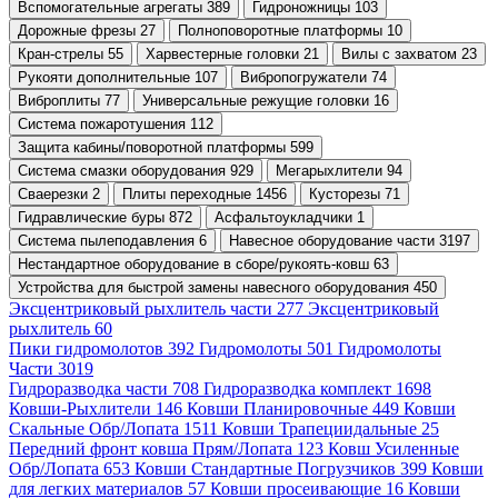
Вспомогательные агрегаты 389
Гидроножницы 103
Дорожные фрезы 27
Полноповоротные платформы 10
Кран-стрелы 55
Харвестерные головки 21
Вилы с захватом 23
Рукояти дополнительные 107
Вибропогружатели 74
Виброплиты 77
Универсальные режущие головки 16
Система пожаротушения 112
Защита кабины/поворотной платформы 599
Система смазки оборудования 929
Мегарыхлители 94
Сваерезки 2
Плиты переходные 1456
Кусторезы 71
Гидравлические буры 872
Асфальтоукладчики 1
Система пылеподавления 6
Навесное оборудование части 3197
Нестандартное оборудование в сборе/рукоять-ковш 63
Устройства для быстрой замены навесного оборудования 450
Эксцентриковый рыхлитель части 277
Эксцентриковый
рыхлитель 60
Пики гидромолотов 392
Гидромолоты 501
Гидромолоты
Части 3019
Гидроразводка части 708
Гидроразводка комплект 1698
Ковши-Рыхлители 146
Ковши Планировочные 449
Ковши
Скальные Обр/Лопата 1511
Ковши Трапециидальные 25
Передний фронт ковша Прям/Лопата 123
Ковш Усиленные
Обр/Лопата 653
Ковши Стандартные Погрузчиков 399
Ковши
для легких материалов 57
Ковши просеивающие 16
Ковши