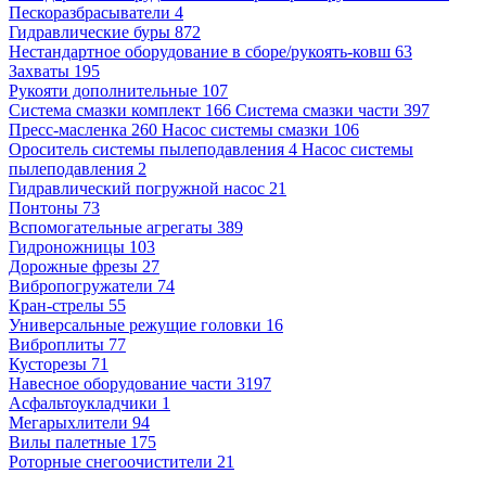
Пескоразбрасыватели 4
Гидравлические буры 872
Нестандартное оборудование в сборе/рукоять-ковш 63
Захваты 195
Рукояти дополнительные 107
Система смазки комплект 166
Система смазки части 397
Пресс-масленка 260
Насос системы смазки 106
Ороситель системы пылеподавления 4
Насос системы
пылеподавления 2
Гидравлический погружной насос 21
Понтоны 73
Вспомогательные агрегаты 389
Гидроножницы 103
Дорожные фрезы 27
Вибропогружатели 74
Кран-стрелы 55
Универсальные режущие головки 16
Виброплиты 77
Кусторезы 71
Навесное оборудование части 3197
Асфальтоукладчики 1
Мегарыхлители 94
Вилы палетные 175
Роторные снегоочистители 21