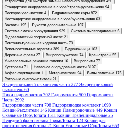
Устройства для быстрой замены навесного оборудования 450
Стандартное оборудование в сборе/стрела-рукоять-ковш 94
Пескоразбрасыватели 4
Гидравлические буры 872
Нестандартное оборудование в сборе/рукоять-ковш 63
Захваты 195
Рукояти дополнительные 107
Система смазки оборудования 929
Система пылеподавления 6
Гидравлический погружной насос 21
Понтонно-гусеничная ходовая часть 73
Вспомогательные агрегаты 389
Гидроножницы 103
Дорожные фрезы 27
Вибропогружатели 74
Кран-стрелы 55
Универсальные режущие головки 16
Виброплиты 77
Кусторезы 71
Навесное оборудование части 3197
Асфальтоукладчики 1
Мегарыхлители 94
Вилы палетные 175
Роторные снегоочистители 21
Эксцентриковый рыхлитель части 277
Эксцентриковый
рыхлитель 60
Пики гидромолотов 392
Гидромолоты 500
Гидромолоты
Части 2992
Гидроразводка части 708
Гидроразводка комплект 1698
Ковши-Рыхлители 146
Ковши Планировочные 449
Ковши
Скальные Обр/Лопата 1511
Ковши Трапециидальные 25
Передний фронт ковша Прям/Лопата 123
Ковши для
приготовления бетона 21
Ковш Усиленные Обр/Лопата 653