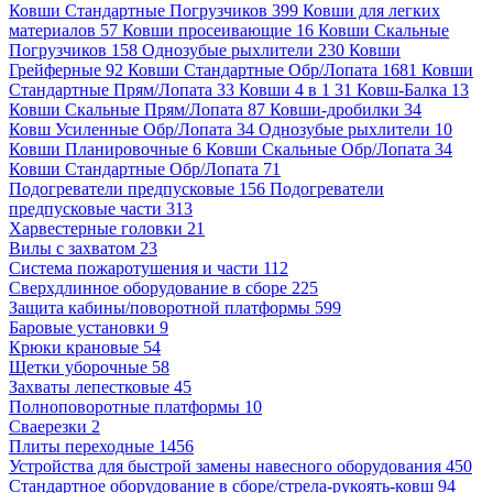
Ковши Стандартные Погрузчиков 399
Ковши для легких
материалов 57
Ковши просеивающие 16
Ковши Скальные
Погрузчиков 158
Однозубые рыхлители 230
Ковши
Грейферные 92
Ковши Стандартные Обр/Лопата 1681
Ковши
Стандартные Прям/Лопата 33
Ковши 4 в 1 31
Ковш-Балка 13
Ковши Скальные Прям/Лопата 87
Ковши-дробилки 34
Ковш Усиленные Обр/Лопата 34
Однозубые рыхлители 10
Ковши Планировочные 6
Ковши Скальные Обр/Лопата 34
Ковши Стандартные Обр/Лопата 71
Подогреватели предпусковые 156
Подогреватели
предпусковые части 313
Харвестерные головки 21
Вилы с захватом 23
Система пожаротушения и части 112
Сверхдлинное оборудование в сборе 225
Защита кабины/поворотной платформы 599
Баровые установки 9
Крюки крановые 54
Щетки уборочные 58
Захваты лепестковые 45
Полноповоротные платформы 10
Сваерезки 2
Плиты переходные 1456
Устройства для быстрой замены навесного оборудования 450
Стандартное оборудование в сборе/стрела-рукоять-ковш 94