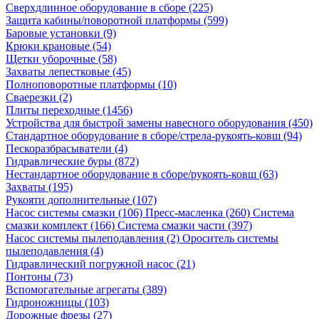
Сверхдлинное оборудование в сборе (225)
Защита кабины/поворотной платформы (599)
Баровые установки (9)
Крюки крановые (54)
Щетки уборочные (58)
Захваты лепестковые (45)
Полноповоротные платформы (10)
Сваерезки (2)
Плиты переходные (1456)
Устройства для быстрой замены навесного оборудования (450)
Стандартное оборудование в сборе/стрела-рукоять-ковш (94)
Пескоразбрасыватели (4)
Гидравлические буры (872)
Нестандартное оборудование в сборе/рукоять-ковш (63)
Захваты (195)
Рукояти дополнительные (107)
Насос системы смазки (106)
Пресс-масленка (260)
Система
смазки комплект (166)
Система смазки части (397)
Насос системы пылеподавления (2)
Ороситель системы
пылеподавления (4)
Гидравлический погружной насос (21)
Понтоны (73)
Вспомогательные агрегаты (389)
Гидроножницы (103)
Дорожные фрезы (27)