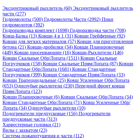
Эксцентриковый рыхлитель (60)
Эксцентриковый рыхлитель
части (277)
Гидромолоты (500)
Гидромолоты Части (2992)
Пики
гидромолотов (392)
Гидроразводка комплект (1698)
Гидроразводка части (708)
Ковш-Балка (13)
Ковши 4 в 1 (31)
Ковши Грейферные (92)
Ковши для легких материалов (57)
Ковши для приготовления
бетона (21)
Ковши-дробилки (34)
Ковши Планировочные
(449)
Ковши просеивающие (16)
Ковши-Рыхлители (146)
Ковши Скальные Обр/Лопата (1511)
Ковши Скальные
Погрузчиков (158)
Ковши Скальные Прям/Лопата (87)
Ковши
Стандартные Обр/Лопата (1681)
Ковши Стандартные
Погрузчиков (399)
Ковши Стандартные Прям/Лопата (33)
Ковши Трапециидальные (25)
Ковш Усиленные Обр/Лопата
(653)
Однозубые рыхлители (230)
Передний фронт ковша
Прям/Лопата (123)
Ковши Планировочные (6)
Ковши Скальные Обр/Лопата (34)
Ковши Стандартные Обр/Лопата (71)
Ковш Усиленные Обр/
Лопата (34)
Однозубые рыхлители (10)
Подогреватели предпусковые (156)
Подогреватели
предпусковые части (313)
Харвестерные головки (21)
Вилы с захватом (23)
Система пожаротушения и части (112)