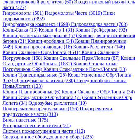
Эксцентриковый рыхлитель (60)
Эксцентриковый рыхлитель
части (277)
Гидромолоты (501)
Гидромолоты Части (3019)
Пики
гидромолотов (392)
Гидроразводка комплект (1698)
Гидроразводка части (708)
Ковш-Балка (13)
Ковши 4 в 1 (31)
Ковши Грейферные (92)
Ковши для легких материалов (57)
Ковши для приготовления
бетона (21)
Ковши-дробилки (34)
Ковши Планировочные
(449)
Ковши просеивающие (16)
Ковши-Рыхлители (146)
Ковши Скальные Обр/Лопата (1511)
Ковши Скальные
Погрузчиков (158)
Ковши Скальные Прям/Лопата (87)
Ковши
Стандартные Обр/Лопата (1681)
Ковши Стандартные
Погрузчиков (399)
Ковши Стандартные Прям/Лопата (33)
Ковши Трапециидальные (25)
Ковш Усиленные Обр/Лопата
(653)
Однозубые рыхлители (230)
Передний фронт ковша
Прям/Лопата (123)
Ковши Планировочные (6)
Ковши Скальные Обр/Лопата (34)
Ковши Стандартные Обр/Лопата (71)
Ковш Усиленные Обр/
Лопата (34)
Однозубые рыхлители (10)
Подогреватели предпусковые (156)
Подогреватели
предпусковые части (313)
Вилы палетные (175)
Роторные снегоочистители (21)
Система пожаротушения и части (112)
Сверхдлинное оборудование в сборе (225)