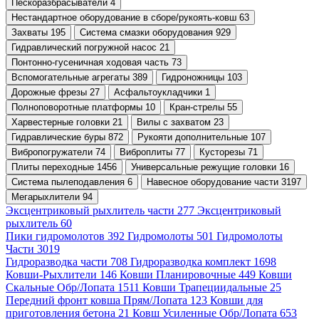
Пескоразбрасыватели 4
Нестандартное оборудование в сборе/рукоять-ковш 63
Захваты 195
Система смазки оборудования 929
Гидравлический погружной насос 21
Понтонно-гусеничная ходовая часть 73
Вспомогательные агрегаты 389
Гидроножницы 103
Дорожные фрезы 27
Асфальтоукладчики 1
Полноповоротные платформы 10
Кран-стрелы 55
Харвестерные головки 21
Вилы с захватом 23
Гидравлические буры 872
Рукояти дополнительные 107
Вибропогружатели 74
Виброплиты 77
Кусторезы 71
Плиты переходные 1456
Универсальные режущие головки 16
Система пылеподавления 6
Навесное оборудование части 3197
Мегарыхлители 94
Эксцентриковый рыхлитель части 277
Эксцентриковый
рыхлитель 60
Пики гидромолотов 392
Гидромолоты 501
Гидромолоты
Части 3019
Гидроразводка части 708
Гидроразводка комплект 1698
Ковши-Рыхлители 146
Ковши Планировочные 449
Ковши
Скальные Обр/Лопата 1511
Ковши Трапециидальные 25
Передний фронт ковша Прям/Лопата 123
Ковши для
приготовления бетона 21
Ковш Усиленные Обр/Лопата 653