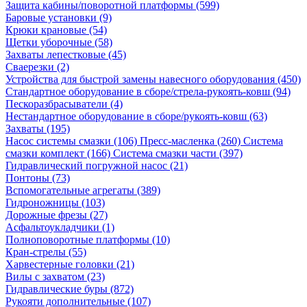
Защита кабины/поворотной платформы (599)
Баровые установки (9)
Крюки крановые (54)
Щетки уборочные (58)
Захваты лепестковые (45)
Сваерезки (2)
Устройства для быстрой замены навесного оборудования (450)
Стандартное оборудование в сборе/стрела-рукоять-ковш (94)
Пескоразбрасыватели (4)
Нестандартное оборудование в сборе/рукоять-ковш (63)
Захваты (195)
Насос системы смазки (106)
Пресс-масленка (260)
Система
смазки комплект (166)
Система смазки части (397)
Гидравлический погружной насос (21)
Понтоны (73)
Вспомогательные агрегаты (389)
Гидроножницы (103)
Дорожные фрезы (27)
Асфальтоукладчики (1)
Полноповоротные платформы (10)
Кран-стрелы (55)
Харвестерные головки (21)
Вилы с захватом (23)
Гидравлические буры (872)
Рукояти дополнительные (107)