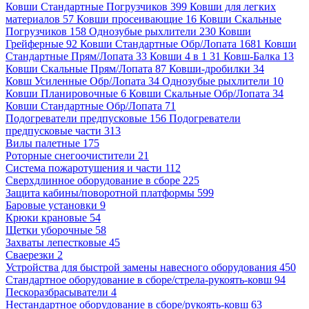
Ковши Стандартные Погрузчиков 399
Ковши для легких
материалов 57
Ковши просеивающие 16
Ковши Скальные
Погрузчиков 158
Однозубые рыхлители 230
Ковши
Грейферные 92
Ковши Стандартные Обр/Лопата 1681
Ковши
Стандартные Прям/Лопата 33
Ковши 4 в 1 31
Ковш-Балка 13
Ковши Скальные Прям/Лопата 87
Ковши-дробилки 34
Ковш Усиленные Обр/Лопата 34
Однозубые рыхлители 10
Ковши Планировочные 6
Ковши Скальные Обр/Лопата 34
Ковши Стандартные Обр/Лопата 71
Подогреватели предпусковые 156
Подогреватели
предпусковые части 313
Вилы палетные 175
Роторные снегоочистители 21
Система пожаротушения и части 112
Сверхдлинное оборудование в сборе 225
Защита кабины/поворотной платформы 599
Баровые установки 9
Крюки крановые 54
Щетки уборочные 58
Захваты лепестковые 45
Сваерезки 2
Устройства для быстрой замены навесного оборудования 450
Стандартное оборудование в сборе/стрела-рукоять-ковш 94
Пескоразбрасыватели 4
Нестандартное оборудование в сборе/рукоять-ковш 63