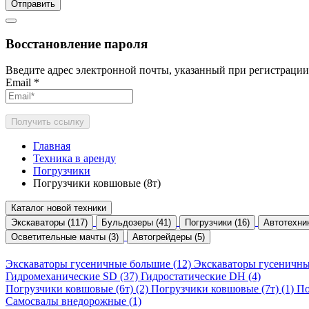
Отправить
Восстановление пароля
Введите адрес электронной почты, указанный при регистрации
Email
*
Получить ссылку
Главная
Техника в аренду
Погрузчики
Погрузчики ковшовые (8т)
Каталог новой техники
Экскаваторы (117)
Бульдозеры (41)
Погрузчики (16)
Автотехник
Осветительные мачты (3)
Автогрейдеры (5)
Экскаваторы гусеничные большие (12)
Экскаваторы гусеничны
Гидромеханические SD (37)
Гидростатические DH (4)
Погрузчики ковшовые (6т) (2)
Погрузчики ковшовые (7т) (1)
По
Самосвалы внедорожные (1)