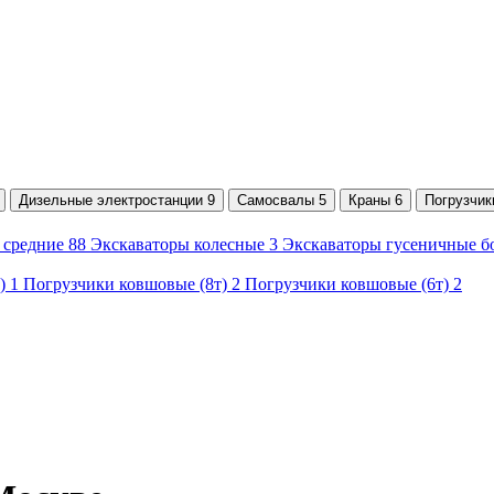
Дизельные электростанции 9
Самосвалы 5
Краны 6
Погрузчик
 средние 88
Экскаваторы колесные 3
Экскаваторы гусеничные бо
) 1
Погрузчики ковшовые (8т) 2
Погрузчики ковшовые (6т) 2