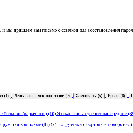
, и мы пришлём вам письмо с ссылкой для восстановления парол
а (1)
Дизельные электростанции (9)
Самосвалы (5)
Краны (6)
П
е большие (карьерные) (10)
Экскаваторы гусеничные средние (8
грузчики ковшовые (8т) (2)
Погрузчики с бортовым поворотом (