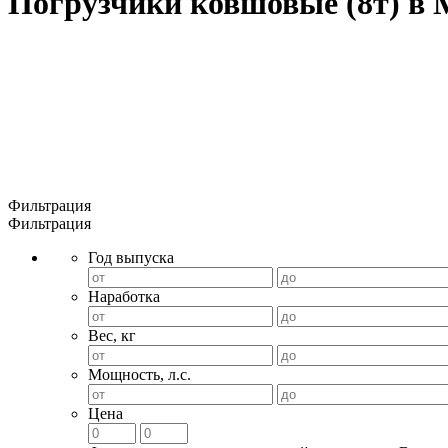
Погрузчики ковшовые (8т) в 
Фильтрация
Фильтрация
Год выпуска
Наработка
Вес, кг
Мощность, л.с.
Цена