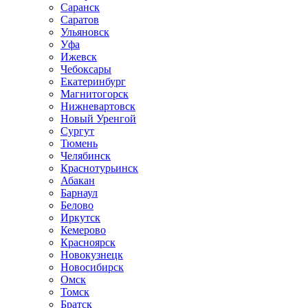
Саранск
Саратов
Ульяновск
Уфа
Ижевск
Чебоксары
Екатеринбург
Магнитогорск
Нижневартовск
Новый Уренгой
Сургут
Тюмень
Челябинск
Краснотурьинск
Абакан
Барнаул
Белово
Иркутск
Кемерово
Красноярск
Новокузнецк
Новосибирск
Омск
Томск
Братск