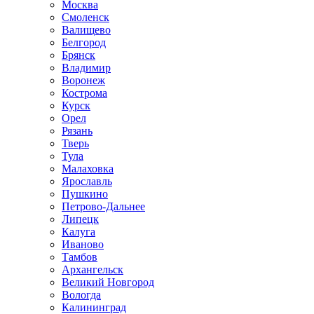
Москва
Смоленск
Валищево
Белгород
Брянск
Владимир
Воронеж
Кострома
Курск
Орел
Рязань
Тверь
Тула
Малаховка
Ярославль
Пушкино
Петрово-Дальнее
Липецк
Калуга
Иваново
Тамбов
Архангельск
Великий Новгород
Вологда
Калининград