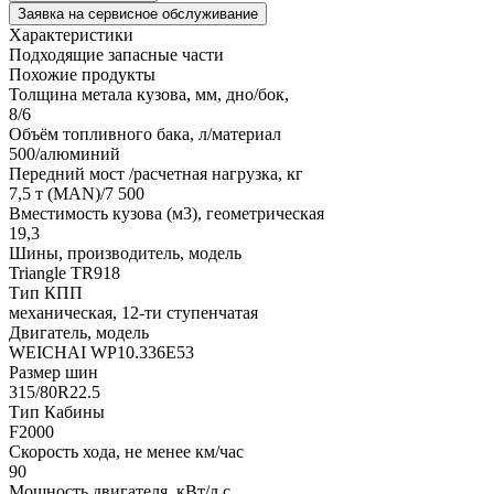
Заявка на сервисное обслуживание
Характеристики
Подходящие запасные части
Похожие продукты
Толщина метала кузова, мм, дно/бок,
8/6
Объём топливного бака, л/материал
500/алюминий
Передний мост /расчетная нагрузка, кг
7,5 т (MAN)/7 500
Вместимость кузова (м3), геометрическая
19,3
Шины, производитель, модель
Triangle TR918
Тип КПП
механическая, 12-ти ступенчатая
Двигатель, модель
WEICHAI WP10.336E53
Размер шин
315/80R22.5
Тип Кабины
F2000
Скорость хода, не менее км/час
90
Мощность двигателя, кВт/л.с.