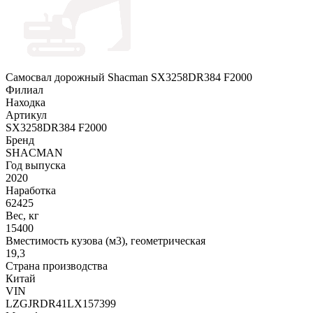
Самосвал дорожный Shacman SX3258DR384 F2000
Филиал
Находка
Артикул
SX3258DR384 F2000
Бренд
SHACMAN
Год выпуска
2020
Наработка
62425
Вес, кг
15400
Вместимость кузова (м3), геометрическая
19,3
Страна производства
Китай
VIN
LZGJRDR41LX157399