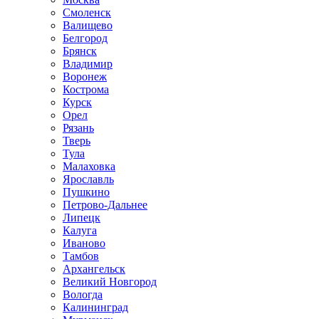
Смоленск
Валищево
Белгород
Брянск
Владимир
Воронеж
Кострома
Курск
Орел
Рязань
Тверь
Тула
Малаховка
Ярославль
Пушкино
Петрово-Дальнее
Липецк
Калуга
Иваново
Тамбов
Архангельск
Великий Новгород
Вологда
Калининград