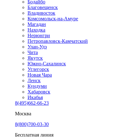
Бодайбо
Благовещенск
Владивосток
Комсомольск-на-Амуре
Магадан
Находка
Нерюнгри
Петропавловск-Камчатский
Улан-Удэ
Чита
Якутск
Южно-Сахалинск
Углегорск
Новая Чара
Ленск
Кундуми
Хабаровск
Икабья
8(495)662-66-23
Москва
8(800)700-03-30
Бесплатная линия