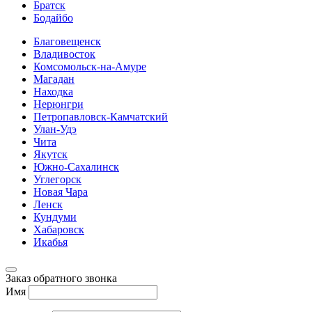
Братск
Бодайбо
Благовещенск
Владивосток
Комсомольск-на-Амуре
Магадан
Находка
Нерюнгри
Петропавловск-Камчатский
Улан-Удэ
Чита
Якутск
Южно-Сахалинск
Углегорск
Новая Чара
Ленск
Кундуми
Хабаровск
Икабья
Заказ обратного звонка
Имя