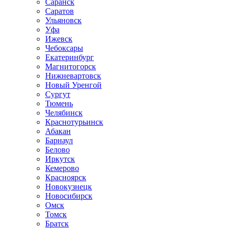
Саранск
Саратов
Ульяновск
Уфа
Ижевск
Чебоксары
Екатеринбург
Магнитогорск
Нижневартовск
Новый Уренгой
Сургут
Тюмень
Челябинск
Краснотурьинск
Абакан
Барнаул
Белово
Иркутск
Кемерово
Красноярск
Новокузнецк
Новосибирск
Омск
Томск
Братск