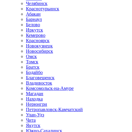
Челябинск
Краснотурьинск
Абакан
Барнаул
Белово
Иркутск
Кемерово
Красноярск
Новокузнецк
Новосибирск
Омск
Томск
Братск
Бодайбо
Благовещенск
Владивосток
Комсомольск-на-Амуре
Магадан
Находка
Нерюнгри
Петропавловск-Камчатский
Улан-Удэ
Чита
Якутск
Южно-Сахалинск