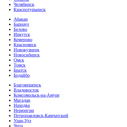
Челябинск
Краснотурьинск
Абакан
Барнаул
Белово
Иркутск
Кемерово
Красноярск
Новокузнецк
Новосибирск
Омск
Томск
Братск
Бодайбо
Благовещенск
Владивосток
Комсомольск-на-Амуре
Магадан
Находка
Нерюнгри
Петропавловск-Камчатский
Улан-Удэ
Чита