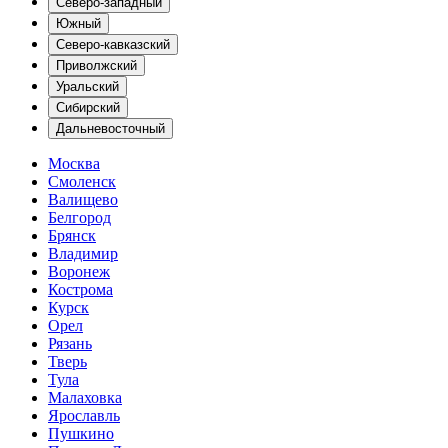
Северо-западный
Южный
Северо-кавказский
Приволжский
Уральский
Сибирский
Дальневосточный
Москва
Смоленск
Валищево
Белгород
Брянск
Владимир
Воронеж
Кострома
Курск
Орел
Рязань
Тверь
Тула
Малаховка
Ярославль
Пушкино