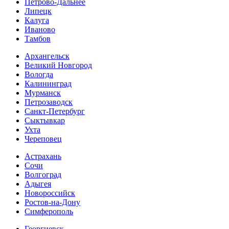
Петрово-Дальнее
Липецк
Калуга
Иваново
Тамбов
Архангельск
Великий Новгород
Вологда
Калининград
Мурманск
Петрозаводск
Санкт-Петербург
Сыктывкар
Ухта
Череповец
Астрахань
Сочи
Волгоград
Адыгея
Новороссийск
Ростов-на-Дону
Симферополь
Георгиевск