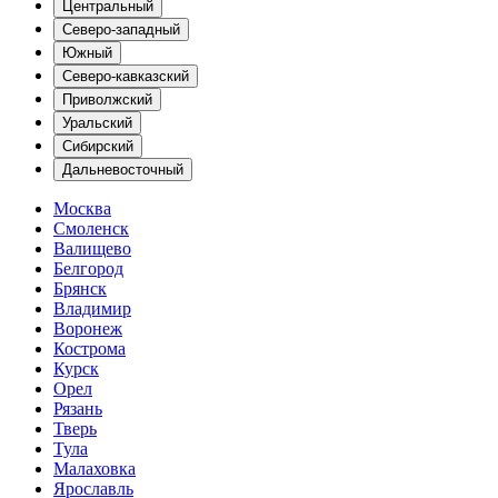
Центральный
Северо-западный
Южный
Северо-кавказский
Приволжский
Уральский
Сибирский
Дальневосточный
Москва
Смоленск
Валищево
Белгород
Брянск
Владимир
Воронеж
Кострома
Курск
Орел
Рязань
Тверь
Тула
Малаховка
Ярославль