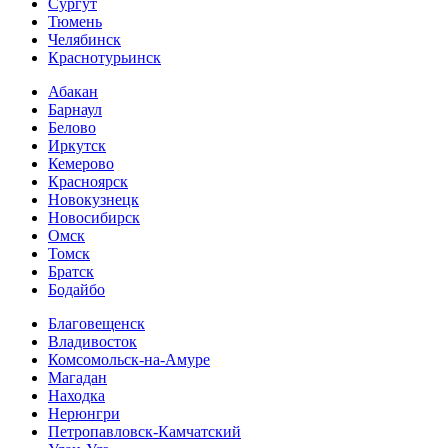
Сургут
Тюмень
Челябинск
Краснотурьинск
Абакан
Барнаул
Белово
Иркутск
Кемерово
Красноярск
Новокузнецк
Новосибирск
Омск
Томск
Братск
Бодайбо
Благовещенск
Владивосток
Комсомольск-на-Амуре
Магадан
Находка
Нерюнгри
Петропавловск-Камчатский