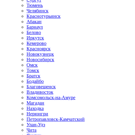
Тюмень
Челябинск
Краснотурьинск
Абакан
Барнаул
Белово
Иркутск
Кемерово
Красноярск
Новокузнецк
Новосибирск
Омск
Томск
Братск
Бодайбо
Благовещенск
Владивосток
Комсомольск-на-Амуре
Магадан
Находка
Нерюнгри
Петропавловск-Камчатский
Улан-Удэ
Чита