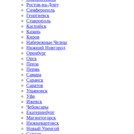
Ростов-на-Дону
Симферополь
Георгиевск
Ставрополь
Каспийск
Казань
Киров
Набережные Челны
Нижний Новгород
Оренбург
Орск
Пенза
Пермь
Самара
Саранск
Саратов
Ульяновск
Уфа
Ижевск
Чебоксары
Екатеринбург
Магнитогорск
Нижневартовск
Новый Уренгой
Сургут