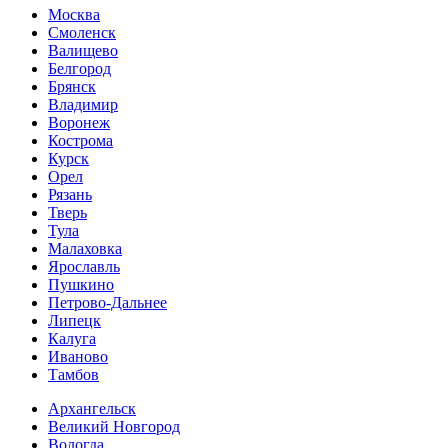
Москва
Смоленск
Валищево
Белгород
Брянск
Владимир
Воронеж
Кострома
Курск
Орел
Рязань
Тверь
Тула
Малаховка
Ярославль
Пушкино
Петрово-Дальнее
Липецк
Калуга
Иваново
Тамбов
Архангельск
Великий Новгород
Вологда