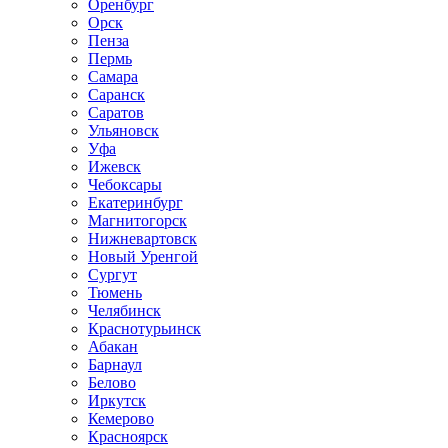
Оренбург
Орск
Пенза
Пермь
Самара
Саранск
Саратов
Ульяновск
Уфа
Ижевск
Чебоксары
Екатеринбург
Магнитогорск
Нижневартовск
Новый Уренгой
Сургут
Тюмень
Челябинск
Краснотурьинск
Абакан
Барнаул
Белово
Иркутск
Кемерово
Красноярск