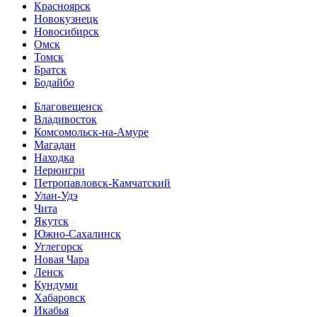
Красноярск
Новокузнецк
Новосибирск
Омск
Томск
Братск
Бодайбо
Благовещенск
Владивосток
Комсомольск-на-Амуре
Магадан
Находка
Нерюнгри
Петропавловск-Камчатский
Улан-Удэ
Чита
Якутск
Южно-Сахалинск
Углегорск
Новая Чара
Ленск
Кундуми
Хабаровск
Икабья