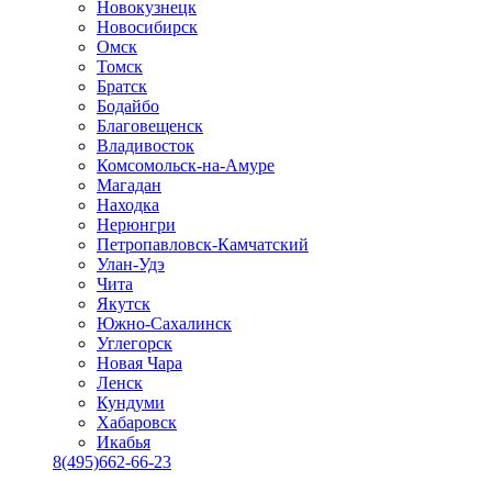
Новокузнецк
Новосибирск
Омск
Томск
Братск
Бодайбо
Благовещенск
Владивосток
Комсомольск-на-Амуре
Магадан
Находка
Нерюнгри
Петропавловск-Камчатский
Улан-Удэ
Чита
Якутск
Южно-Сахалинск
Углегорск
Новая Чара
Ленск
Кундуми
Хабаровск
Икабья
8(495)662-66-23