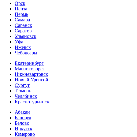
Орск
Пенза
Пермь
Самара
Саранск
Саратов
Ульяновск
Уфа
Ижевск
Чебоксары
Екатеринбург
Магнитогорск
Нижневартовск
Новый Уренгой
Сургут
Тюмень
Челябинск
Краснотурьинск
Абакан
Барнаул
Белово
Иркутск
Кемерово