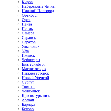
Киров
Набережные Челны
Нижний Новгород
Оренбург
Орск
Пенза
Пермь
Самара
Саранск
Саратов
Ульяновск
Уфа
Ижевск
Чебоксары
Екатеринбург
Магнитогорск
Нижневартовск
Новый Уренгой
Сургут
Тюмень
Челябинск
Краснотурьинск
Абакан
Барнаул
Белово