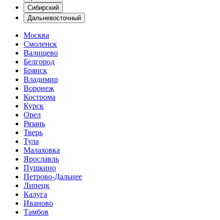
Сибирский
Дальневосточный
Москва
Смоленск
Валищево
Белгород
Брянск
Владимир
Воронеж
Кострома
Курск
Орел
Рязань
Тверь
Тула
Малаховка
Ярославль
Пушкино
Петрово-Дальнее
Липецк
Калуга
Иваново
Тамбов