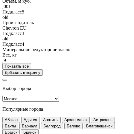
Объём, м куб.
,001
Подкласс5
old
Производитель
Chevron EU
Подкласс3
old
Подкласс4
Минеральное редукторное масло
Вес, кг
,9
Показать все
Добавить в корзину
Выбор города
Популярные города
Абакан
Адыгея
Апатиты
Архангельск
Астрахань
Бакты
Барнаул
Белгород
Белово
Благовещенск
Братск
Брянск