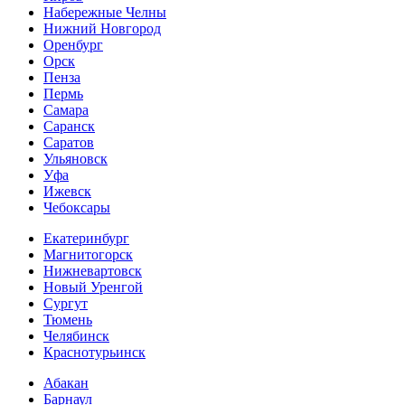
Набережные Челны
Нижний Новгород
Оренбург
Орск
Пенза
Пермь
Самара
Саранск
Саратов
Ульяновск
Уфа
Ижевск
Чебоксары
Екатеринбург
Магнитогорск
Нижневартовск
Новый Уренгой
Сургут
Тюмень
Челябинск
Краснотурьинск
Абакан
Барнаул