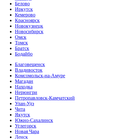
Белово
Иркутск
Кемерово
Красноярск
Новокузнецк
Новосибирск
Омск
Томск
Братск
Бодайбо
Благовещенск
Владивосток
Комсомольск-на-Амуре
Магадан
Находка
Нерюнгри
Петропавловск-Камчатский
Улан-Удэ
Чита
Якутск
Южно-Сахалинск
Углегорск
Новая Чара
Ленск