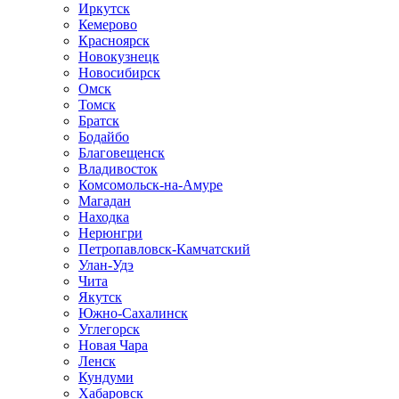
Иркутск
Кемерово
Красноярск
Новокузнецк
Новосибирск
Омск
Томск
Братск
Бодайбо
Благовещенск
Владивосток
Комсомольск-на-Амуре
Магадан
Находка
Нерюнгри
Петропавловск-Камчатский
Улан-Удэ
Чита
Якутск
Южно-Сахалинск
Углегорск
Новая Чара
Ленск
Кундуми
Хабаровск