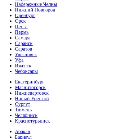
Набережные Челны
Нижний Новгород
Оренбург
Орск
Пенза
Пермь
Самара
Саранск
Саратов
Ульяновск
Уфа
Ижевск
Чебоксары
Екатеринбург
Магнитогорск
Нижневартовск
Новый Уренгой
Сургут
Тюмень
Челябинск
Краснотурьинск
Абакан
Барнаул