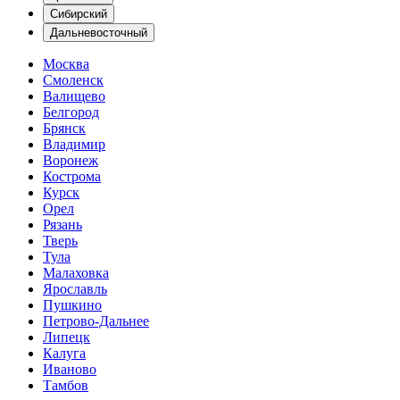
Сибирский
Дальневосточный
Москва
Смоленск
Валищево
Белгород
Брянск
Владимир
Воронеж
Кострома
Курск
Орел
Рязань
Тверь
Тула
Малаховка
Ярославль
Пушкино
Петрово-Дальнее
Липецк
Калуга
Иваново
Тамбов