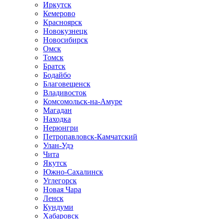
Иркутск
Кемерово
Красноярск
Новокузнецк
Новосибирск
Омск
Томск
Братск
Бодайбо
Благовещенск
Владивосток
Комсомольск-на-Амуре
Магадан
Находка
Нерюнгри
Петропавловск-Камчатский
Улан-Удэ
Чита
Якутск
Южно-Сахалинск
Углегорск
Новая Чара
Ленск
Кундуми
Хабаровск