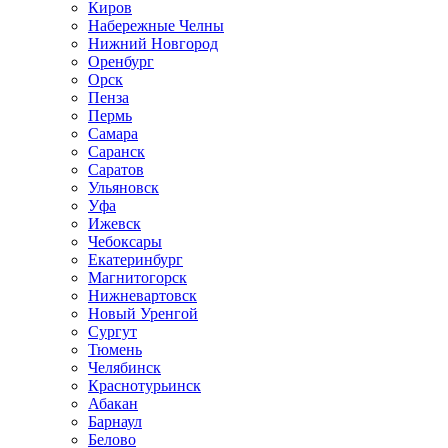
Киров
Набережные Челны
Нижний Новгород
Оренбург
Орск
Пенза
Пермь
Самара
Саранск
Саратов
Ульяновск
Уфа
Ижевск
Чебоксары
Екатеринбург
Магнитогорск
Нижневартовск
Новый Уренгой
Сургут
Тюмень
Челябинск
Краснотурьинск
Абакан
Барнаул
Белово