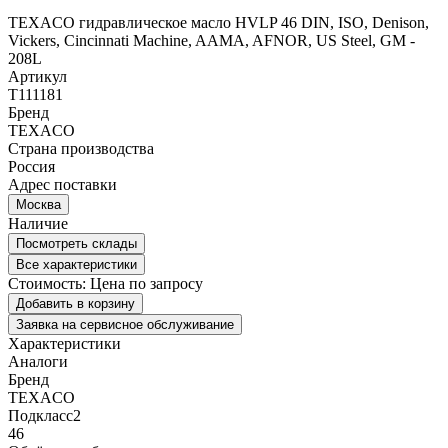
TEXACO гидравлическое масло HVLP 46 DIN, ISO, Denison,
Vickers, Cincinnati Machine, AAMA, AFNOR, US Steel, GM -
208L
Артикул
T111181
Бренд
TEXACO
Страна производства
Россия
Адрес поставки
Москва
Наличие
Посмотреть склады
Все характеристики
Стоимость:
Цена по запросу
Добавить в корзину
Заявка на сервисное обслуживание
Характеристики
Аналоги
Бренд
TEXACO
Подкласс2
46