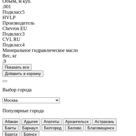
Объём, м куб.
,001
Подкласс5
HVLP
Производитель
Chevron EU
Подкласс3
CVL RU
Подкласс4
Минеральное гидравлическое масло
Вес, кг
,9
Показать все
Добавить в корзину
Выбор города
Популярные города
Абакан
Адыгея
Апатиты
Архангельск
Астрахань
Бакты
Барнаул
Белгород
Белово
Благовещенск
Братск
Брянск