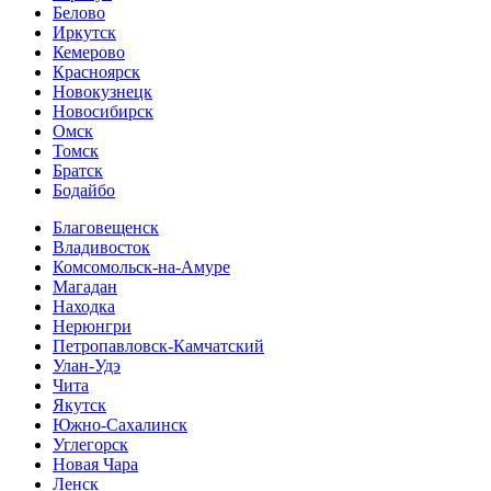
Белово
Иркутск
Кемерово
Красноярск
Новокузнецк
Новосибирск
Омск
Томск
Братск
Бодайбо
Благовещенск
Владивосток
Комсомольск-на-Амуре
Магадан
Находка
Нерюнгри
Петропавловск-Камчатский
Улан-Удэ
Чита
Якутск
Южно-Сахалинск
Углегорск
Новая Чара
Ленск