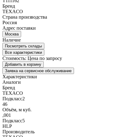
T111162
Бренд
TEXACO
Страна производства
Россия
Адрес поставки
Москва
Наличие
Посмотреть склады
Все характеристики
Стоимость:
Цена по запросу
Добавить в корзину
Заявка на сервисное обслуживание
Характеристики
Аналоги
Бренд
TEXACO
Подкласс2
46
Объём, м куб.
,001
Подкласс5
HLP
Производитель