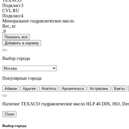
TEXACO
Подкласс3
CVL RU
Подкласс4
Минеральное гидравлическое масло
Вес, кг
,9
Показать все
Добавить в корзину
Выбор города
Популярные города
Абакан
Адыгея
Апатиты
Архангельск
Астрахань
Бакты
Наличие TEXACO гидравлическое масло HLP 46 DIN, ISO, Denis
Close
Выбор города