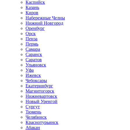
Каспийск
Казань
Киров
Набережные Челны
Нижний Новгород
Оренбург
Орск
Пенза
Пермь
Самара
Саранск
Саратов
Ульяновск
Уфа
Ижевск
Чебоксары
Екатеринбург
Магнитогорск
Нижневартовск
Новый Уренгой
Сургут
Тюмень
Челябинск
Краснотурьинск
Абакан