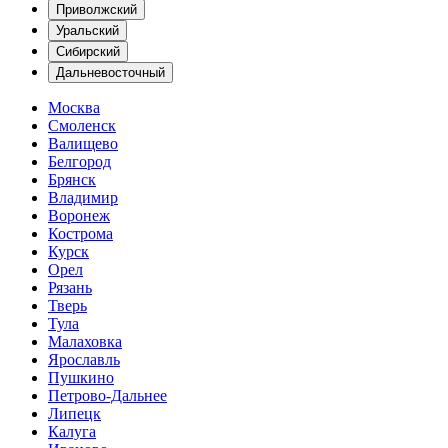
Приволжский
Уральский
Сибирский
Дальневосточный
Москва
Смоленск
Валищево
Белгород
Брянск
Владимир
Воронеж
Кострома
Курск
Орел
Рязань
Тверь
Тула
Малаховка
Ярославль
Пушкино
Петрово-Дальнее
Липецк
Калуга