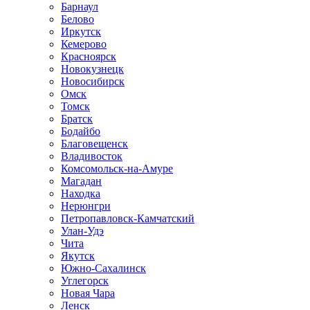
Барнаул
Белово
Иркутск
Кемерово
Красноярск
Новокузнецк
Новосибирск
Омск
Томск
Братск
Бодайбо
Благовещенск
Владивосток
Комсомольск-на-Амуре
Магадан
Находка
Нерюнгри
Петропавловск-Камчатский
Улан-Удэ
Чита
Якутск
Южно-Сахалинск
Углегорск
Новая Чара
Ленск