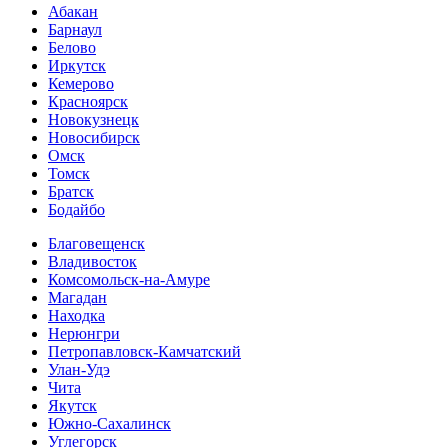
Абакан
Барнаул
Белово
Иркутск
Кемерово
Красноярск
Новокузнецк
Новосибирск
Омск
Томск
Братск
Бодайбо
Благовещенск
Владивосток
Комсомольск-на-Амуре
Магадан
Находка
Нерюнгри
Петропавловск-Камчатский
Улан-Удэ
Чита
Якутск
Южно-Сахалинск
Углегорск