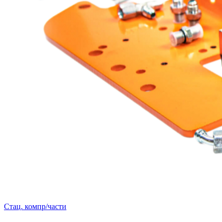
Стац. компр/части