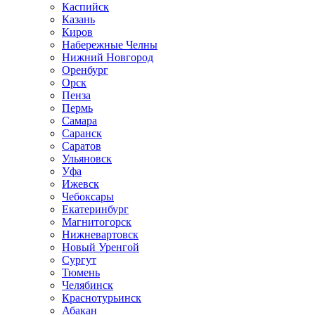
Каспийск
Казань
Киров
Набережные Челны
Нижний Новгород
Оренбург
Орск
Пенза
Пермь
Самара
Саранск
Саратов
Ульяновск
Уфа
Ижевск
Чебоксары
Екатеринбург
Магнитогорск
Нижневартовск
Новый Уренгой
Сургут
Тюмень
Челябинск
Краснотурьинск
Абакан