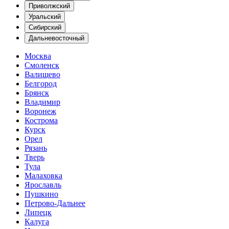
Приволжский
Уральский
Сибирский
Дальневосточный
Москва
Смоленск
Валищево
Белгород
Брянск
Владимир
Воронеж
Кострома
Курск
Орел
Рязань
Тверь
Тула
Малаховка
Ярославль
Пушкино
Петрово-Дальнее
Липецк
Калуга