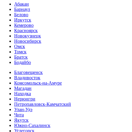
Абакан
Барнаул
Белово
Иркутск
Кемерово
Красноярск
Новокузнецк
Новосибирск
Омск
Томск
Братск
Бодайбо
Благовещенск
Владивосток
Комсомольск-на-Амуре
Магадан
Находка
Нерюнгри
Петропавловск-Камчатский
Улан-Удэ
Чита
Якутск
Южно-Сахалинск
Углегорск