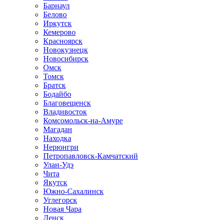
Барнаул
Белово
Иркутск
Кемерово
Красноярск
Новокузнецк
Новосибирск
Омск
Томск
Братск
Бодайбо
Благовещенск
Владивосток
Комсомольск-на-Амуре
Магадан
Находка
Нерюнгри
Петропавловск-Камчатский
Улан-Удэ
Чита
Якутск
Южно-Сахалинск
Углегорск
Новая Чара
Ленск