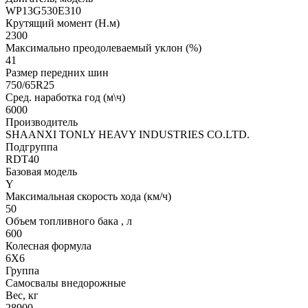
WP13G530E310
Крутящий момент (Н.м)
2300
Максимально преодолеваемый уклон (%)
41
Размер передних шин
750/65R25
Сред. наработка год (м\ч)
6000
Производитель
SHAANXI TONLY HEAVY INDUSTRIES CO.LTD.
Подгруппа
RDT40
Базовая модель
Y
Максимальная скорость хода (км/ч)
50
Объем топливного бака , л
600
Колесная формула
6Х6
Группа
Самосвалы внедорожные
Вес, кг
28900