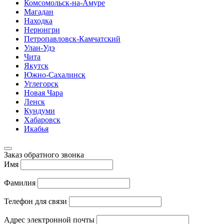
Комсомольск-на-Амуре
Магадан
Находка
Нерюнгри
Петропавловск-Камчатский
Улан-Удэ
Чита
Якутск
Южно-Сахалинск
Углегорск
Новая Чара
Ленск
Кундуми
Хабаровск
Икабья
Заказ обратного звонка
Имя
Фамилия
Телефон для связи
Адрес электронной почты