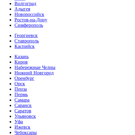
Волгоград
Адыгея
Новороссийск
Ростов-на-Дону
Симферополь
Георгиевск
Ставрополь
Каспийск
Казань
Киров
Набережные Челны
Нижний Новгород
Оренбург
Орск
Пенза
Пермь
Самара
Саранск
Саратов
Ульяновск
Уфа
Ижевск
Чебоксары