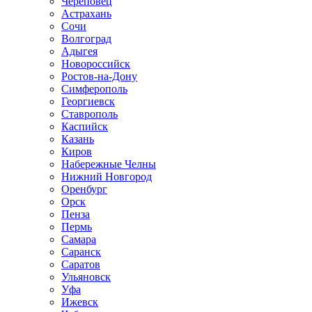
Череповец
Астрахань
Сочи
Волгоград
Адыгея
Новороссийск
Ростов-на-Дону
Симферополь
Георгиевск
Ставрополь
Каспийск
Казань
Киров
Набережные Челны
Нижний Новгород
Оренбург
Орск
Пенза
Пермь
Самара
Саранск
Саратов
Ульяновск
Уфа
Ижевск