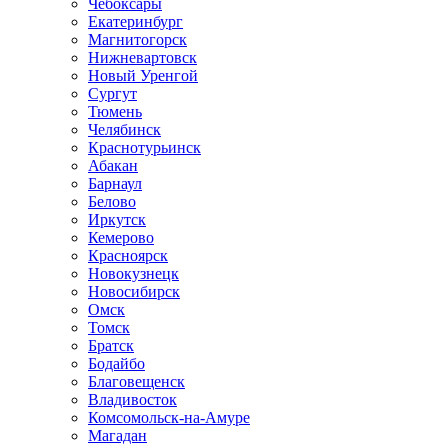
Чебоксары
Екатеринбург
Магнитогорск
Нижневартовск
Новый Уренгой
Сургут
Тюмень
Челябинск
Краснотурьинск
Абакан
Барнаул
Белово
Иркутск
Кемерово
Красноярск
Новокузнецк
Новосибирск
Омск
Томск
Братск
Бодайбо
Благовещенск
Владивосток
Комсомольск-на-Амуре
Магадан