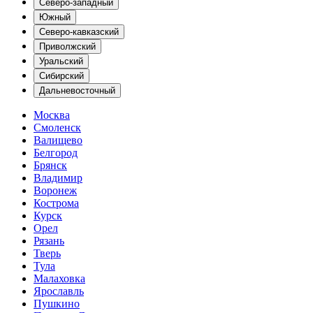
Северо-западный
Южный
Северо-кавказский
Приволжский
Уральский
Сибирский
Дальневосточный
Москва
Смоленск
Валищево
Белгород
Брянск
Владимир
Воронеж
Кострома
Курск
Орел
Рязань
Тверь
Тула
Малаховка
Ярославль
Пушкино