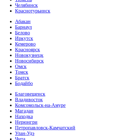
Челябинск
Краснотурьинск
Абакан
Барнаул
Белово
Иркутск
Кемерово
Красноярск
Новокузнецк
Новосибирск
Омск
Томск
Братск
Бодайбо
Благовещенск
Владивосток
Комсомольск-на-Амуре
Магадан
Находка
Нерюнгри
Петропавловск-Камчатский
Улан-Удэ
Чита