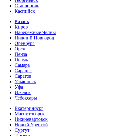
Георгиевск
Ставрополь
Каспийск
Казань
Киров
Набережные Челны
Нижний Новгород
Оренбург
Орск
Пенза
Пермь
Самара
Саранск
Саратов
Ульяновск
Уфа
Ижевск
Чебоксары
Екатеринбург
Магнитогорск
Нижневартовск
Новый Уренгой
Сургут
Тюмень