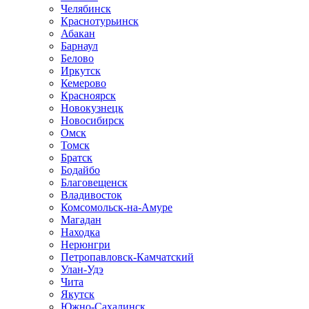
Челябинск
Краснотурьинск
Абакан
Барнаул
Белово
Иркутск
Кемерово
Красноярск
Новокузнецк
Новосибирск
Омск
Томск
Братск
Бодайбо
Благовещенск
Владивосток
Комсомольск-на-Амуре
Магадан
Находка
Нерюнгри
Петропавловск-Камчатский
Улан-Удэ
Чита
Якутск
Южно-Сахалинск