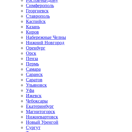
Ростов-на-Дону
Симферополь
Георгиевск
Ставрополь
Каспийск
Казань
Киров
Набережные Челны
Нижний Новгород
Оренбург
Орск
Пенза
Пермь
Самара
Саранск
Саратов
Ульяновск
Уфа
Ижевск
Чебоксары
Екатеринбург
Магнитогорск
Нижневартовск
Новый Уренгой
Сургут