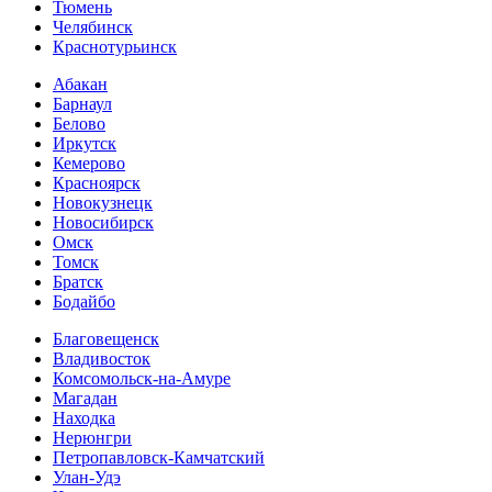
Тюмень
Челябинск
Краснотурьинск
Абакан
Барнаул
Белово
Иркутск
Кемерово
Красноярск
Новокузнецк
Новосибирск
Омск
Томск
Братск
Бодайбо
Благовещенск
Владивосток
Комсомольск-на-Амуре
Магадан
Находка
Нерюнгри
Петропавловск-Камчатский
Улан-Удэ