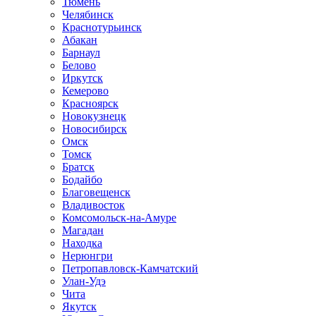
Тюмень
Челябинск
Краснотурьинск
Абакан
Барнаул
Белово
Иркутск
Кемерово
Красноярск
Новокузнецк
Новосибирск
Омск
Томск
Братск
Бодайбо
Благовещенск
Владивосток
Комсомольск-на-Амуре
Магадан
Находка
Нерюнгри
Петропавловск-Камчатский
Улан-Удэ
Чита
Якутск