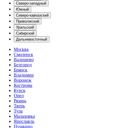
Северо-западный
Южный
Северо-кавказский
Приволжский
Уральский
Сибирский
Дальневосточный
Москва
Смоленск
Валищево
Белгород
Брянск
Владимир
Воронеж
Кострома
Курск
Орел
Рязань
Тверь
Тула
Малаховка
Ярославль
Пушкино