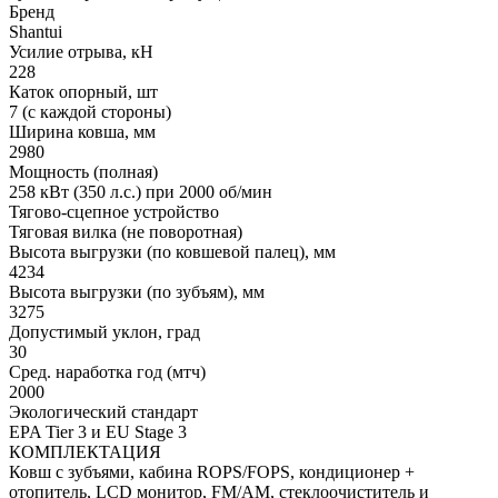
Бренд
Shantui
Усилие отрыва, кН
228
Каток опорный, шт
7 (с каждой стороны)
Ширина ковша, мм
2980
Мощность (полная)
258 кВт (350 л.с.) при 2000 об/мин
Тягово-сцепное устройство
Тяговая вилка (не поворотная)
Высота выгрузки (по ковшевой палец), мм
4234
Высота выгрузки (по зубъям), мм
3275
Допустимый уклон, град
30
Сред. наработка год (мтч)
2000
Экологический стандарт
EPA Tier 3 и EU Stage 3
КОМПЛЕКТАЦИЯ
Ковш с зубъями, кабина ROPS/FOPS, кондиционер +
отопитель, LCD монитор, FM/AM, стеклоочиститель и